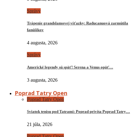
Správy
Trápenie grandslamovej víťazky: Raducanuová zarmútila
fanúšikov
4 augusta, 2026
Správy
Americké legendy sú späť! Serena a Venus opäť…
3 augusta, 2026
Poprad Tatry Open
Poprad Tatry Open
Sviatok tenisu pod Tatrami: Poprad privíta Poprad Tatry…
21 júla, 2026
Poprad Tatry Open