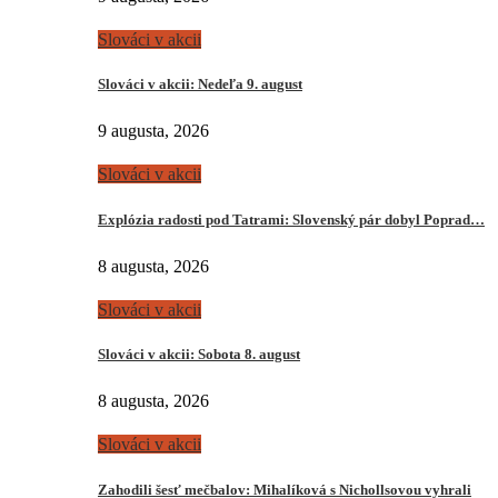
Slováci v akcii
Slováci v akcii: Nedeľa 9. august
9 augusta, 2026
Slováci v akcii
Explózia radosti pod Tatrami: Slovenský pár dobyl Poprad…
8 augusta, 2026
Slováci v akcii
Slováci v akcii: Sobota 8. august
8 augusta, 2026
Slováci v akcii
Zahodili šesť mečbalov: Mihalíková s Nichollsovou vyhrali