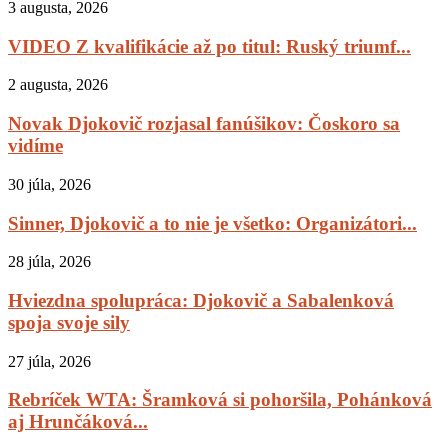
3 augusta, 2026
VIDEO Z kvalifikácie až po titul: Ruský triumf...
2 augusta, 2026
Novak Djokovič rozjasal fanúšikov: Čoskoro sa
vidíme
30 júla, 2026
Sinner, Djokovič a to nie je všetko: Organizátori...
28 júla, 2026
Hviezdna spolupráca: Djokovič a Sabalenková
spoja svoje sily
27 júla, 2026
Rebríček WTA: Šramková si pohoršila, Pohánková
aj Hrunčáková...