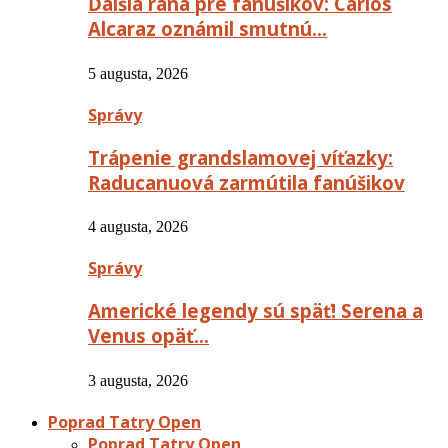
Ďalšia rana pre fanúšikov: Carlos
Alcaraz oznámil smutnú…
5 augusta, 2026
Správy
Trápenie grandslamovej víťazky:
Raducanuová zarmútila fanúšikov
4 augusta, 2026
Správy
Americké legendy sú späť! Serena a
Venus opäť…
3 augusta, 2026
Poprad Tatry Open
Poprad Tatry Open