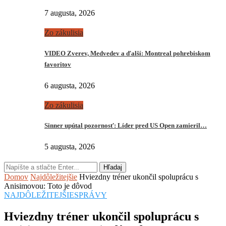
7 augusta, 2026
Zo zákulisia
VIDEO Zverev, Medvedev a ďalší: Montreal pohrebiskom
favoritov
6 augusta, 2026
Zo zákulisia
Sinner upútal pozornosť: Líder pred US Open zamieril…
5 augusta, 2026
Hľadaj
Domov
Najdôležitejšie
Hviezdny tréner ukončil spoluprácu s
Anisimovou: Toto je dôvod
NAJDÔLEŽITEJŠIE
SPRÁVY
Hviezdny tréner ukončil spoluprácu s