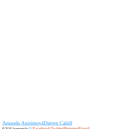
Amanda Anisimová
Darren Cahill
0
Facebook
Twitter
Pinterest
Email
0 Váš komentár