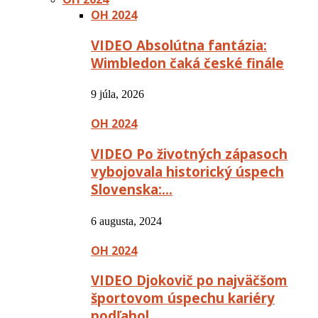
OH 2024
VIDEO Absolútna fantázia:
Wimbledon čaká české finále
9 júla, 2026
OH 2024
VIDEO Po životných zápasoch
vybojovala historický úspech
Slovenska:…
6 augusta, 2024
OH 2024
VIDEO Djokovič po najväčšom
športovom úspechu kariéry
podľahol…