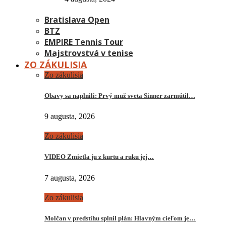
Bratislava Open
BTZ
EMPIRE Tennis Tour
Majstrovstvá v tenise
ZO ZÁKULISIA
Zo zákulisia
Obavy sa naplnili: Prvý muž sveta Sinner zarmútil…
9 augusta, 2026
Zo zákulisia
VIDEO Zmietla ju z kurtu a ruku jej…
7 augusta, 2026
Zo zákulisia
Molčan v predstihu splnil plán: Hlavným cieľom je…