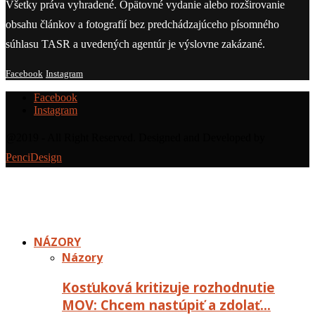
Všetky práva vyhradené. Opätovné vydanie alebo rozširovanie
obsahu článkov a fotografií bez predchádzajúceho písomného
súhlasu TASR a uvedených agentúr je výslovne zakázané.
Facebook
Instagram
Facebook
Instagram
@2019 - All Right Reserved. Designed and Developed by
PenciDesign
NÁZORY
Názory
Kosťuková kritizuje rozhodnutie
MOV: Chcem nastúpiť a zdolať…