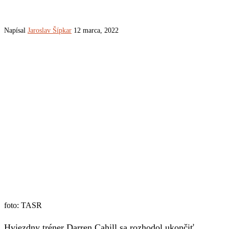
Napísal
Jaroslav Šípkar
12 marca, 2022
foto: TASR
Hviezdny tréner Darren Cahill sa rozhodol ukončiť