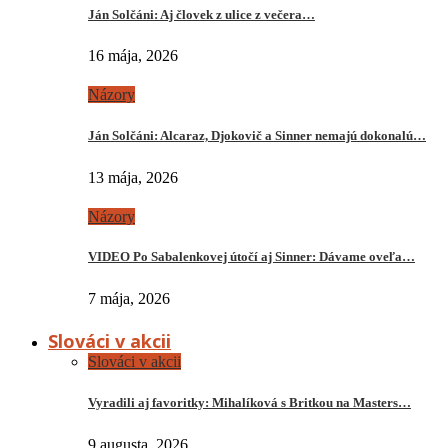
Ján Solčáni: Aj človek z ulice z večera…
16 mája, 2026
Názory
Ján Solčáni: Alcaraz, Djokovič a Sinner nemajú dokonalú…
13 mája, 2026
Názory
VIDEO Po Sabalenkovej útočí aj Sinner: Dávame oveľa…
7 mája, 2026
Slováci v akcii
Slováci v akcii
Vyradili aj favoritky: Mihalíková s Britkou na Masters…
9 augusta, 2026