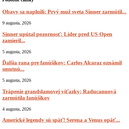
Obavy sa naplnili: Prvý muž sveta Sinner zarmútil...
9 augusta, 2026
Sinner upútal pozornosť: Líder pred US Open
zamieril...
5 augusta, 2026
Ďalšia rana pre fanúšikov: Carlos Alcaraz oznámil
smutnú...
5 augusta, 2026
Trápenie grandslamovej víťazky: Raducanuová
zarmútila fanúšikov
4 augusta, 2026
Americké legendy sú späť! Serena a Venus opäť...