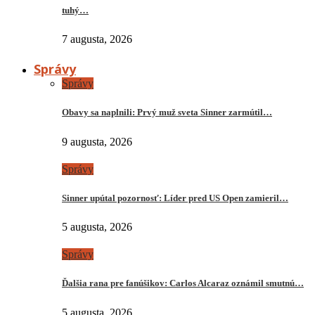
tuhý…
7 augusta, 2026
Správy
Správy
Obavy sa naplnili: Prvý muž sveta Sinner zarmútil…
9 augusta, 2026
Správy
Sinner upútal pozornosť: Líder pred US Open zamieril…
5 augusta, 2026
Správy
Ďalšia rana pre fanúšikov: Carlos Alcaraz oznámil smutnú…
5 augusta, 2026