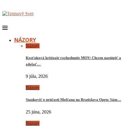
NÁZORY
Názory
Kosťuková kritizuje rozhodnutie MOV: Chcem nastúpiť a
zdolať…
9 júla, 2026
Názory
Stankovič o neúčasti Molčana na Bratislava Open: Sám…
25 júna, 2026
Názory