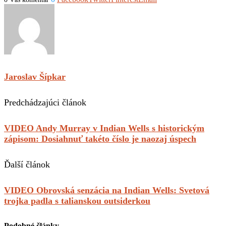
Jaroslav Šípkar
Predchádzajúci článok
VIDEO Andy Murray v Indian Wells s historickým
zápisom: Dosiahnuť takéto číslo je naozaj úspech
Ďalší článok
VIDEO Obrovská senzácia na Indian Wells: Svetová
trojka padla s talianskou outsiderkou
Podobné články