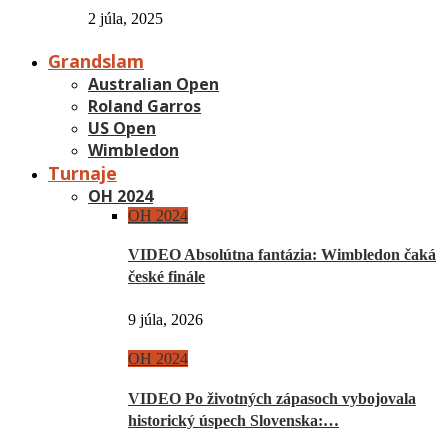
2 júla, 2025
Grandslam
Australian Open
Roland Garros
US Open
Wimbledon
Turnaje
OH 2024
OH 2024
VIDEO Absolútna fantázia: Wimbledon čaká
české finále
9 júla, 2026
OH 2024
VIDEO Po životných zápasoch vybojovala
historický úspech Slovenska:…