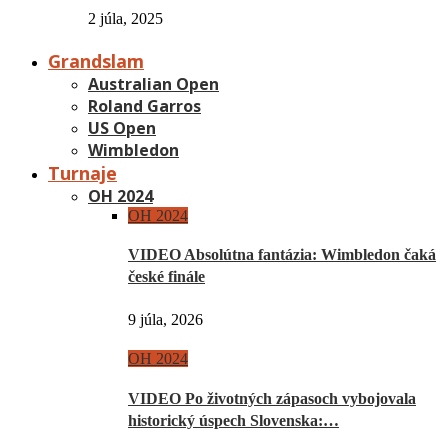
2 júla, 2025
Grandslam
Australian Open
Roland Garros
US Open
Wimbledon
Turnaje
OH 2024
OH 2024
VIDEO Absolútna fantázia: Wimbledon čaká
české finále
9 júla, 2026
OH 2024
VIDEO Po životných zápasoch vybojovala
historický úspech Slovenska:…