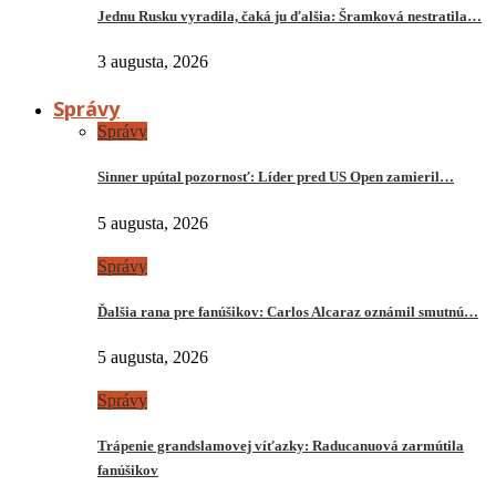
Jednu Rusku vyradila, čaká ju ďalšia: Šramková nestratila…
3 augusta, 2026
Správy
Správy
Sinner upútal pozornosť: Líder pred US Open zamieril…
5 augusta, 2026
Správy
Ďalšia rana pre fanúšikov: Carlos Alcaraz oznámil smutnú…
5 augusta, 2026
Správy
Trápenie grandslamovej víťazky: Raducanuová zarmútila
fanúšikov