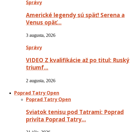
Správy
Americké legendy sú späť! Serena a
Venus opäť…
3 augusta, 2026
Správy
VIDEO Z kvalifikácie až po titul: Ruský
triumf…
2 augusta, 2026
Poprad Tatry Open
Poprad Tatry Open
Sviatok tenisu pod Tatrami: Poprad
privíta Poprad Tatry…