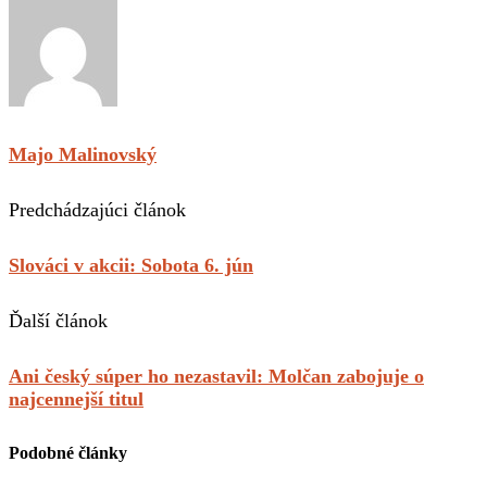
Majo Malinovský
Predchádzajúci článok
Slováci v akcii: Sobota 6. jún
Ďalší článok
Ani český súper ho nezastavil: Molčan zabojuje o
najcennejší titul
Podobné články