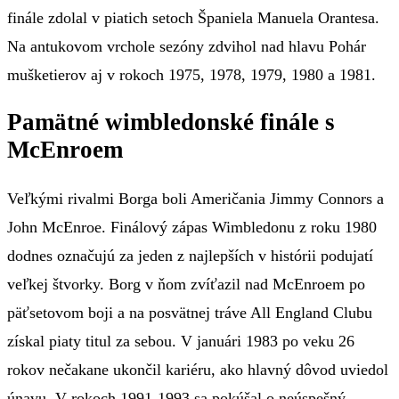
finále zdolal v piatich setoch Španiela Manuela Orantesa.
Na antukovom vrchole sezóny zdvihol nad hlavu Pohár
mušketierov aj v rokoch 1975, 1978, 1979, 1980 a 1981.
Pamätné wimbledonské finále s
McEnroem
Veľkými rivalmi Borga boli Američania Jimmy Connors a
John McEnroe. Finálový zápas Wimbledonu z roku 1980
dodnes označujú za jeden z najlepších v histórii podujatí
veľkej štvorky. Borg v ňom zvíťazil nad McEnroem po
päťsetovom boji a na posvätnej tráve All England Clubu
získal piaty titul za sebou. V januári 1983 po veku 26
rokov nečakane ukončil kariéru, ako hlavný dôvod uviedol
únavu. V rokoch 1991-1993 sa pokúšal o neúspešný