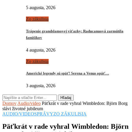
5 augusta, 2026
Zo zákulisia
Trápenie grandslamovej víťazky: Raducanuová zarmútila
fanúšikov
4 augusta, 2026
Zo zákulisia
Americké legendy sú späť! Serena a Venus opäť…
3 augusta, 2026
Hľadaj
Domov
Audio/video
Päťkrát v rade vyhral Wimbledon: Björn Borg
slávi životné jubileum
AUDIO/VIDEO
SPRÁVY
ZO ZÁKULISIA
Päťkrát v rade vyhral Wimbledon: Björn