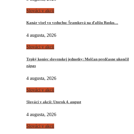
Slováci v akcii
Kanár visel vo vzduchu: Šramková na ďalšiu Rusku…
4 augusta, 2026
Slováci v akcii
Trpký koniec slovenskej jednotky: Molčan predčasne ukončil
zápas
4 augusta, 2026
Slováci v akcii
Slováci v akcii: Utorok 4. august
4 augusta, 2026
Slováci v akcii