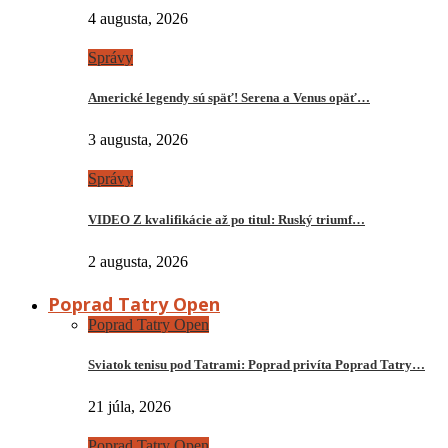
4 augusta, 2026
Správy
Americké legendy sú späť! Serena a Venus opäť…
3 augusta, 2026
Správy
VIDEO Z kvalifikácie až po titul: Ruský triumf…
2 augusta, 2026
Poprad Tatry Open
Poprad Tatry Open
Sviatok tenisu pod Tatrami: Poprad privíta Poprad Tatry…
21 júla, 2026
Poprad Tatry Open