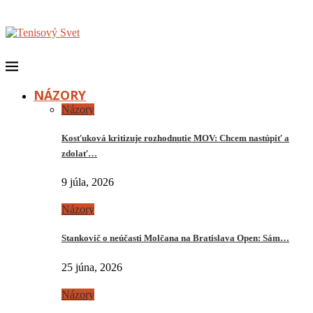
NÁZORY
Názory
Kosťuková kritizuje rozhodnutie MOV: Chcem nastúpiť a
zdolať…
9 júla, 2026
Názory
Stankovič o neúčasti Molčana na Bratislava Open: Sám…
25 júna, 2026
Názory