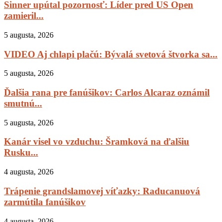
Sinner upútal pozornosť: Líder pred US Open
zamieril...
5 augusta, 2026
VIDEO Aj chlapi plačú: Bývalá svetová štvorka sa...
5 augusta, 2026
Ďalšia rana pre fanúšikov: Carlos Alcaraz oznámil
smutnú...
5 augusta, 2026
Kanár visel vo vzduchu: Šramková na ďalšiu
Rusku...
4 augusta, 2026
Trápenie grandslamovej víťazky: Raducanuová
zarmútila fanúšikov
4 augusta, 2026