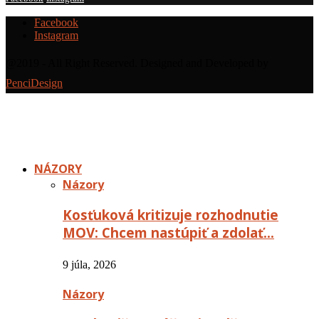
Facebook
Instagram
@2019 - All Right Reserved. Designed and Developed by
PenciDesign
NÁZORY
Názory
Kosťuková kritizuje rozhodnutie
MOV: Chcem nastúpiť a zdolať…
9 júla, 2026
Názory