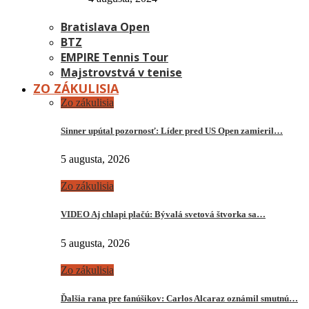
Bratislava Open
BTZ
EMPIRE Tennis Tour
Majstrovstvá v tenise
ZO ZÁKULISIA
Zo zákulisia
Sinner upútal pozornosť: Líder pred US Open zamieril…
5 augusta, 2026
Zo zákulisia
VIDEO Aj chlapi plačú: Bývalá svetová štvorka sa…
5 augusta, 2026
Zo zákulisia
Ďalšia rana pre fanúšikov: Carlos Alcaraz oznámil smutnú…