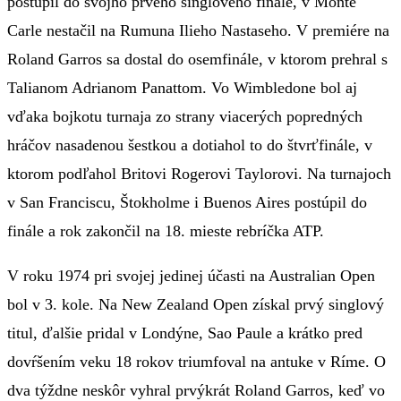
postúpil do svojho prvého singlového finále, v Monte
Carle nestačil na Rumuna Ilieho Nastaseho. V premiére na
Roland Garros sa dostal do osemfinále, v ktorom prehral s
Talianom Adrianom Panattom. Vo Wimbledone bol aj
vďaka bojkotu turnaja zo strany viacerých popredných
hráčov nasadenou šestkou a dotiahol to do štvrťfinále, v
ktorom podľahol Britovi Rogerovi Taylorovi. Na turnajoch
v San Franciscu, Štokholme i Buenos Aires postúpil do
finále a rok zakončil na 18. mieste rebríčka ATP.
V roku 1974 pri svojej jedinej účasti na Australian Open
bol v 3. kole. Na New Zealand Open získal prvý singlový
titul, ďalšie pridal v Londýne, Sao Paule a krátko pred
dovŕšením veku 18 rokov triumfoval na antuke v Ríme. O
dva týždne neskôr vyhral prvýkrát Roland Garros, keď vo