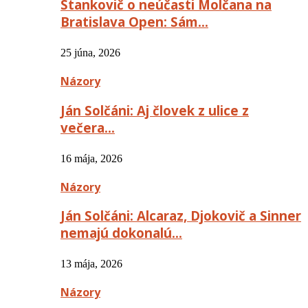
Stankovič o neúčasti Molčana na
Bratislava Open: Sám…
25 júna, 2026
Názory
Ján Solčáni: Aj človek z ulice z
večera…
16 mája, 2026
Názory
Ján Solčáni: Alcaraz, Djokovič a Sinner
nemajú dokonalú…
13 mája, 2026
Názory