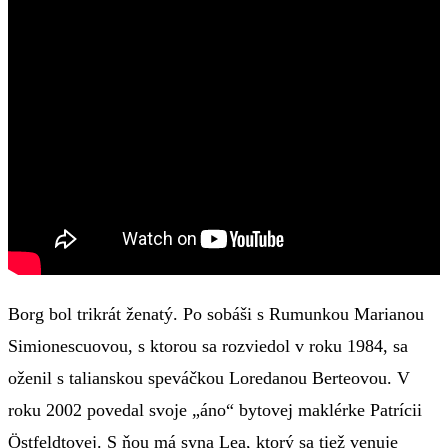
Borg bol trikrát ženatý. Po sobáši s Rumunkou Marianou
Simionescuovou, s ktorou sa rozviedol v roku 1984, sa
oženil s talianskou speváčkou Loredanou Berteovou. V
roku 2002 povedal svoje „áno“ bytovej maklérke Patrícii
Östfeldtovej. S ňou má syna Lea, ktorý sa tiež venuje