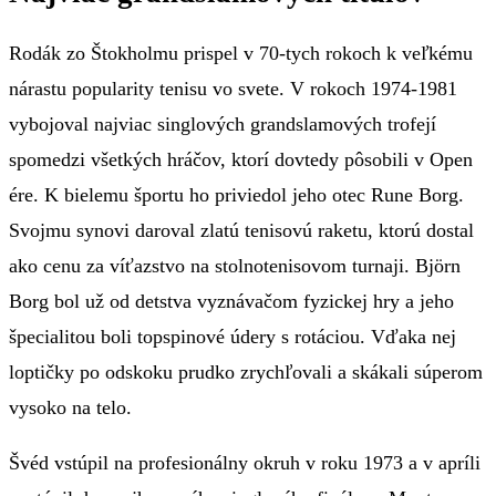
Rodák zo Štokholmu prispel v 70-tych rokoch k veľkému
nárastu popularity tenisu vo svete. V rokoch 1974-1981
vybojoval najviac singlových grandslamových trofejí
spomedzi všetkých hráčov, ktorí dovtedy pôsobili v Open
ére. K bielemu športu ho priviedol jeho otec Rune Borg.
Svojmu synovi daroval zlatú tenisovú raketu, ktorú dostal
ako cenu za víťazstvo na stolnotenisovom turnaji. Björn
Borg bol už od detstva vyznávačom fyzickej hry a jeho
špecialitou boli topspinové údery s rotáciou. Vďaka nej
loptičky po odskoku prudko zrychľovali a skákali súperom
vysoko na telo.
Švéd vstúpil na profesionálny okruh v roku 1973 a v apríli