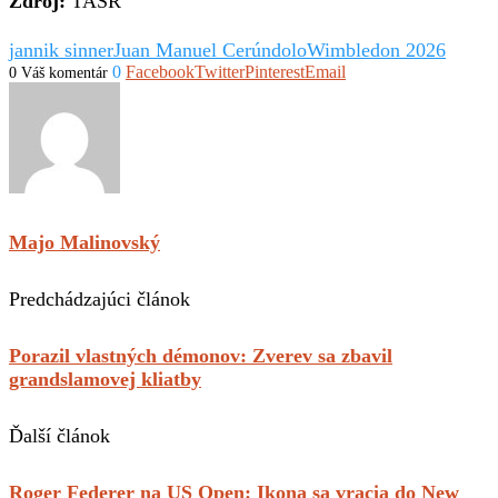
Zdroj:
TASR
jannik sinner
Juan Manuel Cerúndolo
Wimbledon 2026
0
Facebook
Twitter
Pinterest
Email
0 Váš komentár
Majo Malinovský
Predchádzajúci článok
Porazil vlastných démonov: Zverev sa zbavil
grandslamovej kliatby
Ďalší článok
Roger Federer na US Open: Ikona sa vracia do New