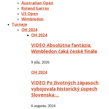
Australian Open
Roland Garros
US Open
Wimbledon
Turnaje
OH 2024
OH 2024
VIDEO Absolútna fantázia:
Wimbledon čaká české finále
9 júla, 2026
OH 2024
VIDEO Po životných zápasoch
vybojovala historický úspech
Slovenska:…
6 augusta, 2024