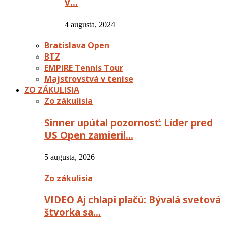
v…
4 augusta, 2024
Bratislava Open
BTZ
EMPIRE Tennis Tour
Majstrovstvá v tenise
ZO ZÁKULISIA
Zo zákulisia
Sinner upútal pozornosť: Líder pred
US Open zamieril…
5 augusta, 2026
Zo zákulisia
VIDEO Aj chlapi plačú: Bývalá svetová
štvorka sa…