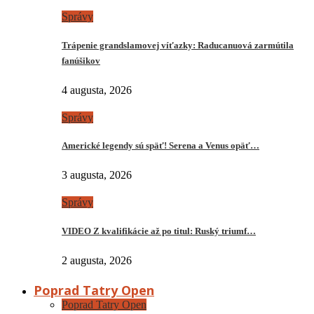
Správy
Trápenie grandslamovej víťazky: Raducanuová zarmútila
fanúšikov
4 augusta, 2026
Správy
Americké legendy sú späť! Serena a Venus opäť…
3 augusta, 2026
Správy
VIDEO Z kvalifikácie až po titul: Ruský triumf…
2 augusta, 2026
Poprad Tatry Open
Poprad Tatry Open