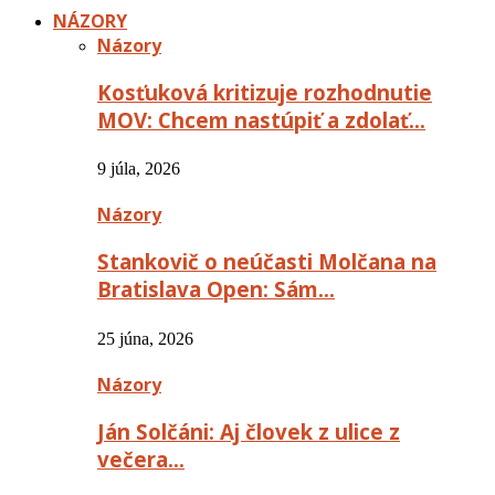
NÁZORY
Názory
Kosťuková kritizuje rozhodnutie
MOV: Chcem nastúpiť a zdolať…
9 júla, 2026
Názory
Stankovič o neúčasti Molčana na
Bratislava Open: Sám…
25 júna, 2026
Názory
Ján Solčáni: Aj človek z ulice z
večera…