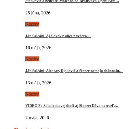
Stankovič o neúčasti Molčana na Bratislava Open: Sám…
25 júna, 2026
Názory
Ján Solčáni: Aj človek z ulice z večera…
16 mája, 2026
Názory
Ján Solčáni: Alcaraz, Djokovič a Sinner nemajú dokonalú…
13 mája, 2026
Názory
VIDEO Po Sabalenkovej útočí aj Sinner: Dávame oveľa…
7 mája, 2026