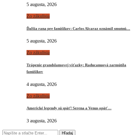
5 augusta, 2026
Zo zákulisia
Ďalšia rana pre fanúšikov: Carlos Alcaraz oznámil smutnú…
5 augusta, 2026
Zo zákulisia
Trápenie grandslamovej víťazky: Raducanuová zarmútila
fanúšikov
4 augusta, 2026
Zo zákulisia
Americké legendy sú späť! Serena a Venus opäť…
3 augusta, 2026
Hľadaj