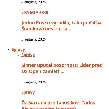
4 augusta, 2026
Slováci v akcii
Jednu Rusku vyradila, čaká ju ďalšia:
Šramková nestratila…
3 augusta, 2026
Správy
Správy
Sinner upútal pozornosť: Líder pred
US Open zamieril…
5 augusta, 2026
Správy
Ďalšia rana pre fanúšikov: Carlos
Alcaraz oznámil smutnú…