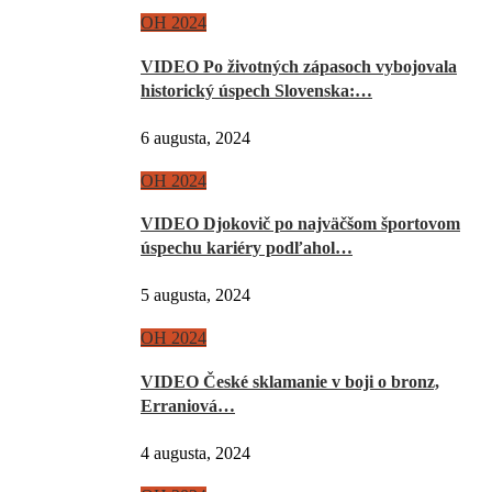
OH 2024
VIDEO Po životných zápasoch vybojovala
historický úspech Slovenska:…
6 augusta, 2024
OH 2024
VIDEO Djokovič po najväčšom športovom
úspechu kariéry podľahol…
5 augusta, 2024
OH 2024
VIDEO České sklamanie v boji o bronz,
Erraniová…
4 augusta, 2024