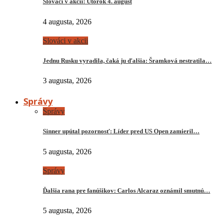
Slováci v akcii: Utorok 4. august
4 augusta, 2026
Slováci v akcii
Jednu Rusku vyradila, čaká ju ďalšia: Šramková nestratila…
3 augusta, 2026
Správy
Správy
Sinner upútal pozornosť: Líder pred US Open zamieril…
5 augusta, 2026
Správy
Ďalšia rana pre fanúšikov: Carlos Alcaraz oznámil smutnú…
5 augusta, 2026