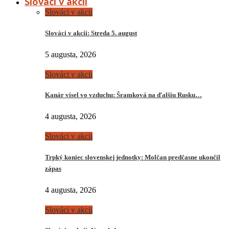
Slováci v akcii
Slováci v akcii
Slováci v akcii: Streda 5. august
5 augusta, 2026
Slováci v akcii
Kanár visel vo vzduchu: Šramková na ďalšiu Rusku…
4 augusta, 2026
Slováci v akcii
Trpký koniec slovenskej jednotky: Molčan predčasne ukončil
zápas
4 augusta, 2026
Slováci v akcii