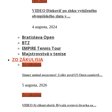
OH 2024
VIDEO Djokovič po zisku vytúženého
olympijského zlata v…
4 augusta, 2024
Bratislava Open
BTZ
EMPIRE Tennis Tour
Majstrovstvá v tenise
ZO ZÁKULISIA
Zo zákulisia
Sinner upútal pozornosť: Líder pred US Open zamieril…
5 augusta, 2026
Zo zákulisia
VIDEO Aj chlapi plačú: Bývalá svetová štvorka sa…