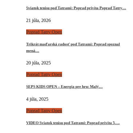
Sviatok tenisu pod Tatrami: Poprad privíta Poprad Tatry…
21 júla, 2026
Poprad Tatry Open
Trikrát maďarská radosť pod Tatrami: Poprad spoznal
mená…
20 júla, 2025
Poprad Tatry Open
SEPS KIDS OPEN – Energia pre hru: Malý…
4 júla, 2025
Poprad Tatry Open
VIDEO Sviatok tenisu pod Tatrami: Poprad privíta 5….