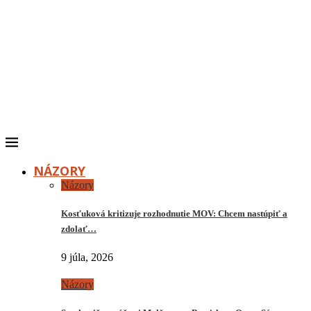
NÁZORY
Názory
Kosťuková kritizuje rozhodnutie MOV: Chcem nastúpiť a
zdolať…
9 júla, 2026
Názory