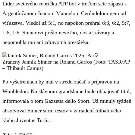
Líder svetového rebríčka ATP bol v treťom sete zápasu s
Argentínčanom Juanom Manuelom Cerúndolom gem od
víťazstva. Viedol už 5:1, no napokon prehral 6:3, 6:2, 5:7,
1:6, 1:6. Sinnerovi prišlo nevoľno, dostal závraty a
nepomohla mu ani zdravotná prestávka.
Zranený Jannik Sinner na Roland Garros (Foto: TASR/AP
– Thibault Camus)
Po vyšetreniach by mal v stredu začať s prípravou na
Wimbledon. Na slávnom grandslame bude obhajovať titul,
informovala o tom Gazzetta dello Sport. Už minulý týždeň
absolvoval Sinner sériu testov v zariadení futbalového
klubu Juventus Turín.