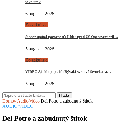
favoritov
6 augusta, 2026
Zo zákulisia
Sinner upútal pozornosť: Líder pred US Open zamieril…
5 augusta, 2026
Zo zákulisia
VIDEO Aj chlapi plačú: Bývalá svetová štvorka sa…
5 augusta, 2026
Hľadaj
Domov
Audio/video
Del Potro a zabudnutý štítok
AUDIO/VIDEO
Del Potro a zabudnutý štítok