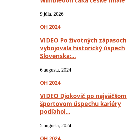
Wimbledon čaká české finále
9 júla, 2026
OH 2024
VIDEO Po životných zápasoch
vybojovala historický úspech
Slovenska:…
6 augusta, 2024
OH 2024
VIDEO Djokovič po najväčšom
športovom úspechu kariéry
podľahol…
5 augusta, 2024
OH 2024