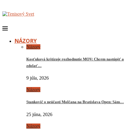
NÁZORY
Názory
Kosťuková kritizuje rozhodnutie MOV: Chcem nastúpiť a
zdolať…
9 júla, 2026
Názory
Stankovič o neúčasti Molčana na Bratislava Open: Sám…
25 júna, 2026
Názory