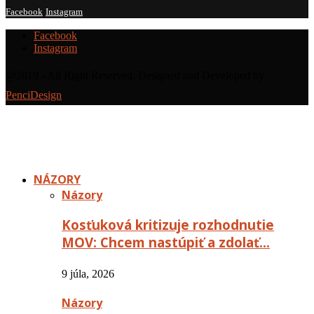
Facebook
Instagram
Facebook
Instagram
@2019 - All Right Reserved. Designed and Developed by
PenciDesign
NÁZORY
Názory
Kosťuková kritizuje rozhodnutie
MOV: Chcem nastúpiť a zdolať…
9 júla, 2026
Názory