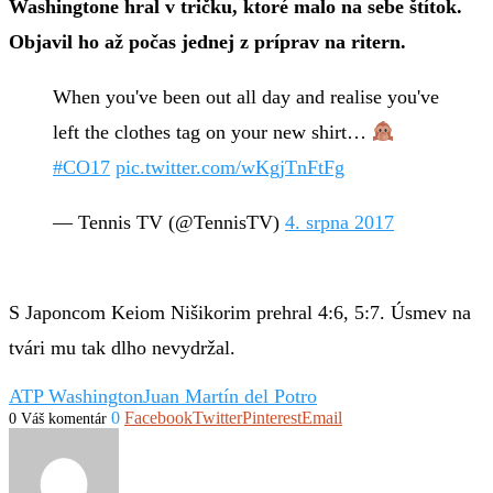
Washingtone hral v tričku, ktoré malo na sebe štítok.
Objavil ho až počas jednej z príprav na ritern.
When you've been out all day and realise you've
left the clothes tag on your new shirt…
#CO17
pic.twitter.com/wKgjTnFtFg
— Tennis TV (@TennisTV)
4. srpna 2017
S Japoncom Keiom Nišikorim prehral 4:6, 5:7. Úsmev na
tvári mu tak dlho nevydržal.
ATP Washington
Juan Martín del Potro
0
Facebook
Twitter
Pinterest
Email
0 Váš komentár