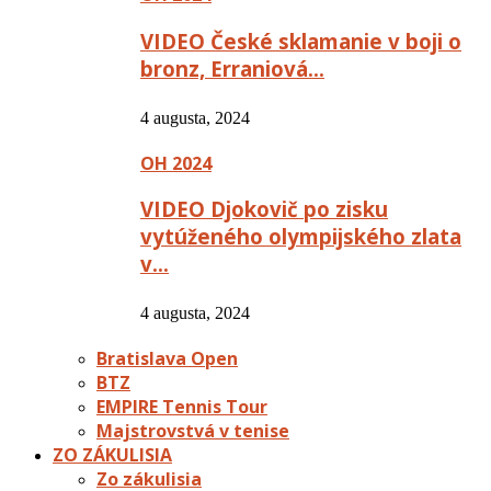
VIDEO České sklamanie v boji o
bronz, Erraniová…
4 augusta, 2024
OH 2024
VIDEO Djokovič po zisku
vytúženého olympijského zlata
v…
4 augusta, 2024
Bratislava Open
BTZ
EMPIRE Tennis Tour
Majstrovstvá v tenise
ZO ZÁKULISIA
Zo zákulisia