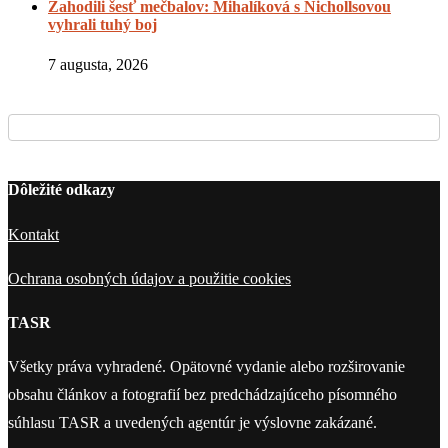
Zahodili šesť mečbalov: Mihalíková s Nichollsovou
vyhrali tuhý boj
7 augusta, 2026
Dôležité odkazy
Kontakt
Ochrana osobných údajov a použitie cookies
TASR
Všetky práva vyhradené. Opätovné vydanie alebo rozširovanie
obsahu článkov a fotografií bez predchádzajúceho písomného
súhlasu TASR a uvedených agentúr je výslovne zakázané.