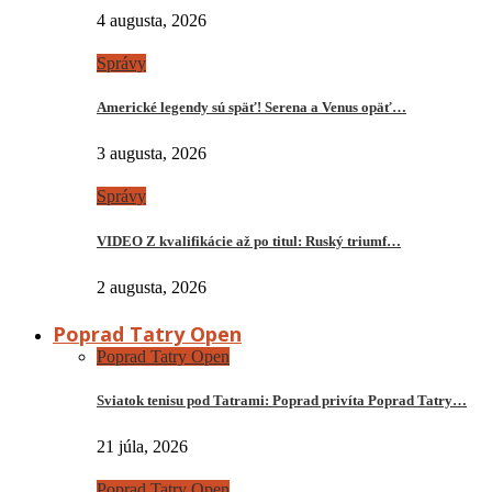
4 augusta, 2026
Správy
Americké legendy sú späť! Serena a Venus opäť…
3 augusta, 2026
Správy
VIDEO Z kvalifikácie až po titul: Ruský triumf…
2 augusta, 2026
Poprad Tatry Open
Poprad Tatry Open
Sviatok tenisu pod Tatrami: Poprad privíta Poprad Tatry…
21 júla, 2026
Poprad Tatry Open