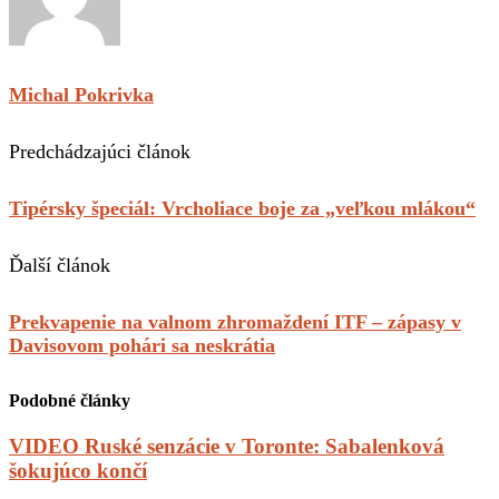
Michal Pokrivka
Predchádzajúci článok
Tipérsky špeciál: Vrcholiace boje za „veľkou mlákou“
Ďalší článok
Prekvapenie na valnom zhromaždení ITF – zápasy v
Davisovom pohári sa neskrátia
Podobné články
VIDEO Ruské senzácie v Toronte: Sabalenková
šokujúco končí