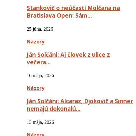
Stankovič o neúčasti Molčana na
Bratislava Open: Sám…
25 júna, 2026
Názory
Ján Solčáni: Aj človek z ulice z
večera…
16 mája, 2026
Názory
Ján Solčáni: Alcaraz, Djokovič a Sinner
nemajú dokonalú…
13 mája, 2026
Názory