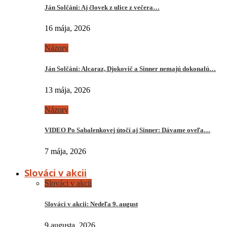
Ján Solčáni: Aj človek z ulice z večera…
16 mája, 2026
Názory
Ján Solčáni: Alcaraz, Djokovič a Sinner nemajú dokonalú…
13 mája, 2026
Názory
VIDEO Po Sabalenkovej útočí aj Sinner: Dávame oveľa…
7 mája, 2026
Slováci v akcii
Slováci v akcii
Slováci v akcii: Nedeľa 9. august
9 augusta, 2026