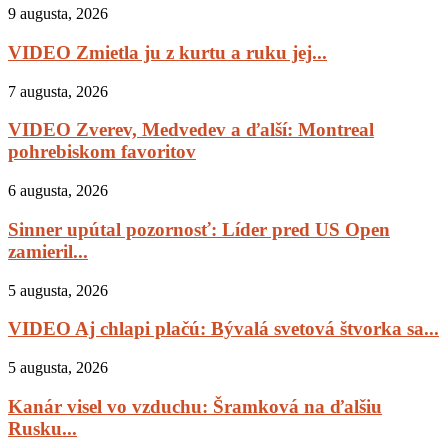
9 augusta, 2026
VIDEO Zmietla ju z kurtu a ruku jej...
7 augusta, 2026
VIDEO Zverev, Medvedev a ďalší: Montreal
pohrebiskom favoritov
6 augusta, 2026
Sinner upútal pozornosť: Líder pred US Open
zamieril...
5 augusta, 2026
VIDEO Aj chlapi plačú: Bývalá svetová štvorka sa...
5 augusta, 2026
Kanár visel vo vzduchu: Šramková na ďalšiu
Rusku...