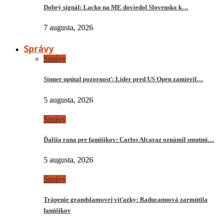
Dobrý signál: Lacko na ME doviedol Slovensko k…
7 augusta, 2026
Správy
Správy
Sinner upútal pozornosť: Líder pred US Open zamieril…
5 augusta, 2026
Správy
Ďalšia rana pre fanúšikov: Carlos Alcaraz oznámil smutnú…
5 augusta, 2026
Správy
Trápenie grandslamovej víťazky: Raducanuová zarmútila
fanúšikov