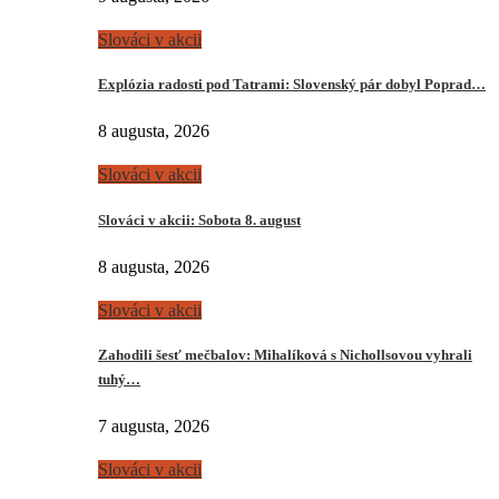
Slováci v akcii
Explózia radosti pod Tatrami: Slovenský pár dobyl Poprad…
8 augusta, 2026
Slováci v akcii
Slováci v akcii: Sobota 8. august
8 augusta, 2026
Slováci v akcii
Zahodili šesť mečbalov: Mihalíková s Nichollsovou vyhrali
tuhý…
7 augusta, 2026
Slováci v akcii