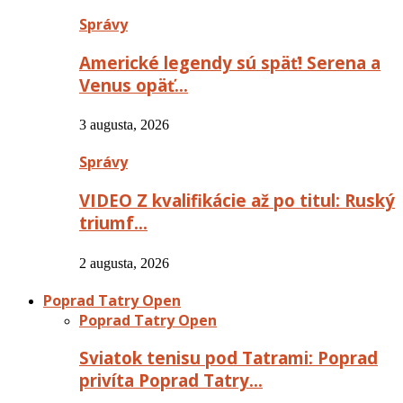
Správy
Americké legendy sú späť! Serena a
Venus opäť…
3 augusta, 2026
Správy
VIDEO Z kvalifikácie až po titul: Ruský
triumf…
2 augusta, 2026
Poprad Tatry Open
Poprad Tatry Open
Sviatok tenisu pod Tatrami: Poprad
privíta Poprad Tatry…