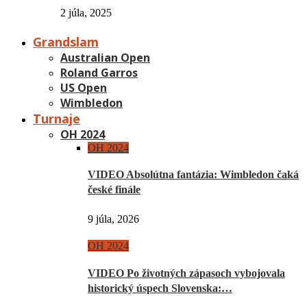
2 júla, 2025
Grandslam
Australian Open
Roland Garros
US Open
Wimbledon
Turnaje
OH 2024
OH 2024
VIDEO Absolútna fantázia: Wimbledon čaká
české finále
9 júla, 2026
OH 2024
VIDEO Po životných zápasoch vybojovala
historický úspech Slovenska:…