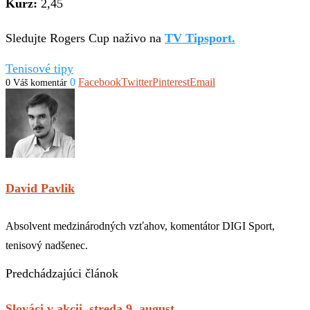
Kurz:
2,45
Sledujte Rogers Cup naživo na
TV Tipsport.
Tenisové tipy
0
Facebook
Twitter
Pinterest
Email
0 Váš komentár
David Pavlik
Absolvent medzinárodných vzťahov, komentátor DIGI Sport,
tenisový nadšenec.
Predchádzajúci článok
Slováci v akcii, streda 9. august