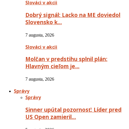
Slováci v akcii
Dobrý signál: Lacko na ME doviedol
Slovensko k…
7 augusta, 2026
Slováci v akcii
Molčan v predstihu splnil plán:
Hlavným cieľom je…
7 augusta, 2026
Správy
Správy
Sinner upútal pozornosť: Líder pred
US Open zamieril…