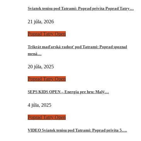
Sviatok tenisu pod Tatrami: Poprad privíta Poprad Tatry…
21 júla, 2026
Poprad Tatry Open
Trikrát maďarská radosť pod Tatrami: Poprad spoznal
mená…
20 júla, 2025
Poprad Tatry Open
SEPS KIDS OPEN – Energia pre hru: Malý…
4 júla, 2025
Poprad Tatry Open
VIDEO Sviatok tenisu pod Tatrami: Poprad privíta 5….