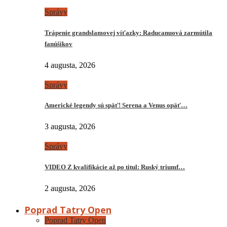
Správy
Trápenie grandslamovej víťazky: Raducanuová zarmútila
fanúšikov
4 augusta, 2026
Správy
Americké legendy sú späť! Serena a Venus opäť…
3 augusta, 2026
Správy
VIDEO Z kvalifikácie až po titul: Ruský triumf…
2 augusta, 2026
Poprad Tatry Open
Poprad Tatry Open