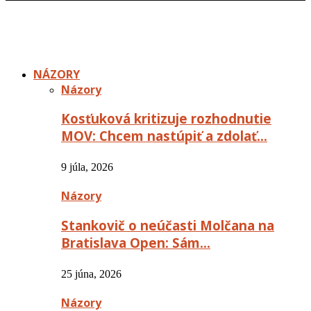
NÁZORY
Názory
Kosťuková kritizuje rozhodnutie
MOV: Chcem nastúpiť a zdolať…
9 júla, 2026
Názory
Stankovič o neúčasti Molčana na
Bratislava Open: Sám…
25 júna, 2026
Názory