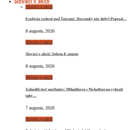
Slováci v akcii
Slováci v akcii
Explózia radosti pod Tatrami: Slovenský pár dobyl Poprad…
8 augusta, 2026
Slováci v akcii
Slováci v akcii: Sobota 8. august
8 augusta, 2026
Slováci v akcii
Zahodili šesť mečbalov: Mihalíková s Nichollsovou vyhrali
tuhý…
7 augusta, 2026
Slováci v akcii