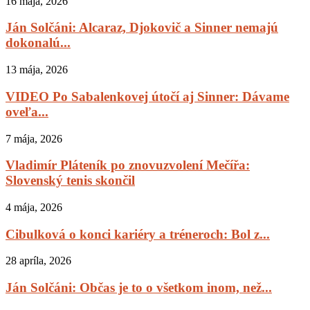
16 mája, 2026
Ján Solčáni: Alcaraz, Djokovič a Sinner nemajú
dokonalú...
13 mája, 2026
VIDEO Po Sabalenkovej útočí aj Sinner: Dávame
oveľa...
7 mája, 2026
Vladimír Pláteník po znovuzvolení Mečířa:
Slovenský tenis skončil
4 mája, 2026
Cibulková o konci kariéry a tréneroch: Bol z...
28 apríla, 2026
Ján Solčáni: Občas je to o všetkom inom, než...