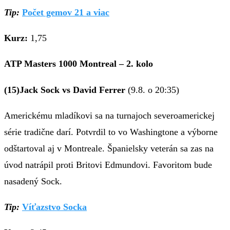
Tip:
Počet gemov 21 a viac
Kurz:
1,75
ATP Masters 1000 Montreal – 2. kolo
(15)Jack Sock vs David Ferrer
(9.8. o 20:35)
Americkému mladíkovi sa na turnajoch severoamerickej
série tradične darí. Potvrdil to vo Washingtone a výborne
odštartoval aj v Montreale. Španielsky veterán sa zas na
úvod natrápil proti Britovi Edmundovi. Favoritom bude
nasadený Sock.
Tip:
Víťazstvo Socka