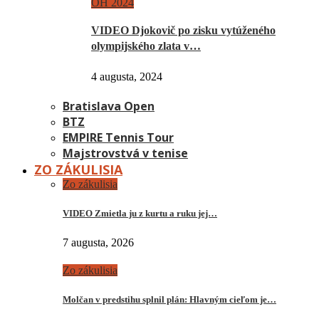
OH 2024
VIDEO Djokovič po zisku vytúženého
olympijského zlata v…
4 augusta, 2024
Bratislava Open
BTZ
EMPIRE Tennis Tour
Majstrovstvá v tenise
ZO ZÁKULISIA
Zo zákulisia
VIDEO Zmietla ju z kurtu a ruku jej…
7 augusta, 2026
Zo zákulisia
Molčan v predstihu splnil plán: Hlavným cieľom je…