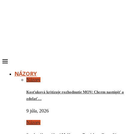
NÁZORY
Názory
Kosťuková kritizuje rozhodnutie MOV: Chcem nastúpiť a
zdolať…
9 júla, 2026
Názory