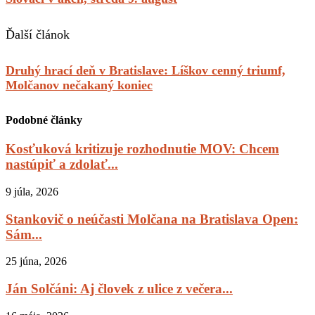
Ďalší článok
Druhý hrací deň v Bratislave: Líškov cenný triumf,
Molčanov nečakaný koniec
Podobné články
Kosťuková kritizuje rozhodnutie MOV: Chcem
nastúpiť a zdolať...
9 júla, 2026
Stankovič o neúčasti Molčana na Bratislava Open:
Sám...
25 júna, 2026
Ján Solčáni: Aj človek z ulice z večera...