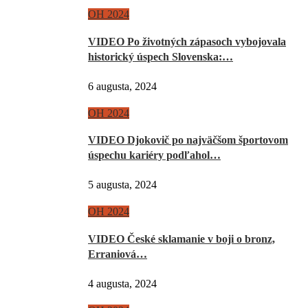
OH 2024
VIDEO Po životných zápasoch vybojovala
historický úspech Slovenska:…
6 augusta, 2024
OH 2024
VIDEO Djokovič po najväčšom športovom
úspechu kariéry podľahol…
5 augusta, 2024
OH 2024
VIDEO České sklamanie v boji o bronz,
Erraniová…
4 augusta, 2024