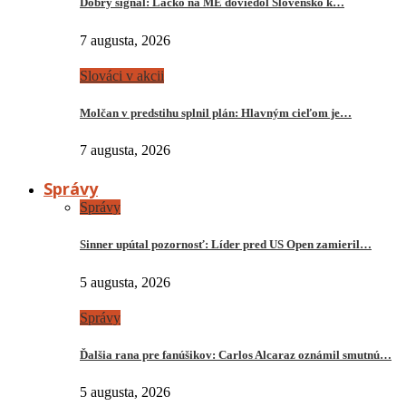
Dobrý signál: Lacko na ME doviedol Slovensko k…
7 augusta, 2026
Slováci v akcii
Molčan v predstihu splnil plán: Hlavným cieľom je…
7 augusta, 2026
Správy
Správy
Sinner upútal pozornosť: Líder pred US Open zamieril…
5 augusta, 2026
Správy
Ďalšia rana pre fanúšikov: Carlos Alcaraz oznámil smutnú…
5 augusta, 2026