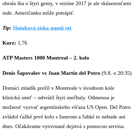
obrala iba o štyri gemy, v sezóne 2017 je ale skúsenosťami
inde. Američanku môže potrápiť.
Tip:
Siniaková získa aspoň set
Kurz:
1,76
ATP Masters 1000 Montreal – 2. kolo
Denis Šapovalov vs Juan Martín del Potro
(9.8. o 20:35)
Domáci mladík prežil v Montreale v úvodnom kole
klinickú smrť – odvrátil štyri mečbaly. Odmenou je
možnosť vyzvať argentínskeho víťaza US Open. Del Potro
zvládol ťažké prvé kolo s Isnerom a ľahké to nebude ani
dnes. Očakávame vyrovnané dejstvá s pomocou servisu.