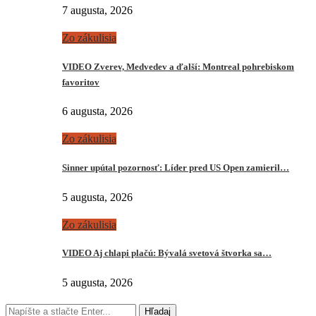
7 augusta, 2026
Zo zákulisia
VIDEO Zverev, Medvedev a ďalší: Montreal pohrebiskom
favoritov
6 augusta, 2026
Zo zákulisia
Sinner upútal pozornosť: Líder pred US Open zamieril…
5 augusta, 2026
Zo zákulisia
VIDEO Aj chlapi plačú: Bývalá svetová štvorka sa…
5 augusta, 2026
Hľadaj