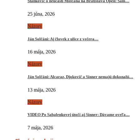
Stankovič o neúčasti Molčana na Bratislava Open: Sám…
25 júna, 2026
Názory
Ján Solčáni: Aj človek z ulice z večera…
16 mája, 2026
Názory
Ján Solčáni: Alcaraz, Djokovič a Sinner nemajú dokonalú…
13 mája, 2026
Názory
VIDEO Po Sabalenkovej útočí aj Sinner: Dávame oveľa…
7 mája, 2026