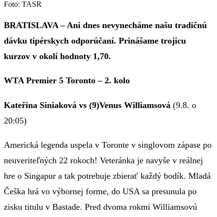
Foto: TASR
BRATISLAVA – Ani dnes nevynecháme našu tradičnú
dávku tipérskych odporúčaní. Prinášame trojicu
kurzov v okolí hodnoty 1,70.
WTA Premier 5 Toronto – 2. kolo
Kateřina Siniaková vs (9)Venus Williamsová
(9.8. o
20:05)
Americká legenda uspela v Toronte v singlovom zápase po
neuveriteľných 22 rokoch! Veteránka je navyše v reálnej
hre o Singapur a tak potrebuje zbierať každý bodík. Mladá
Češka hrá vo výbornej forme, do USA sa presunula po
zisku titulu v Bastade. Pred dvoma rokmi Williamsovú