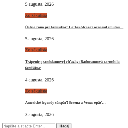
5 augusta, 2026
Zo zákulisia
Ďalšia rana pre fanúšikov: Carlos Alcaraz oznámil smutnú…
5 augusta, 2026
Zo zákulisia
Trápenie grandslamovej víťazky: Raducanuová zarmútila
fanúšikov
4 augusta, 2026
Zo zákulisia
Americké legendy sú späť! Serena a Venus opäť…
3 augusta, 2026
Hľadaj