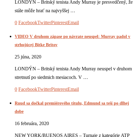
LONDÝN – Britský tenista Andy Murray je presvedčený, že
stále môže hrať na najvyššej …
0
Facebook
Twitter
Pinterest
Email
VIDEO V druhom zápase po návrate neuspel: Murray padol v
strhujúcej Bitke Britov
25 júna, 2020
LONDÝN – Britský tenista Andy Murray neuspel v druhom
stretnutí po siedmich mesiacoch. V …
0
Facebook
Twitter
Pinterest
Email
Ruud sa dočkal premiérového titulu, Edmund sa teší po dlhej
dobe
16 februára, 2020
NEW YORK/BUENOS AIRES – Turnaje z kategórie ATP