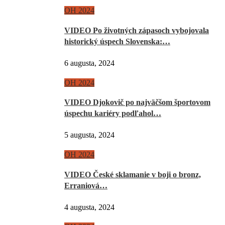
OH 2024
VIDEO Po životných zápasoch vybojovala
historický úspech Slovenska:…
6 augusta, 2024
OH 2024
VIDEO Djokovič po najväčšom športovom
úspechu kariéry podľahol…
5 augusta, 2024
OH 2024
VIDEO České sklamanie v boji o bronz,
Erraniová…
4 augusta, 2024