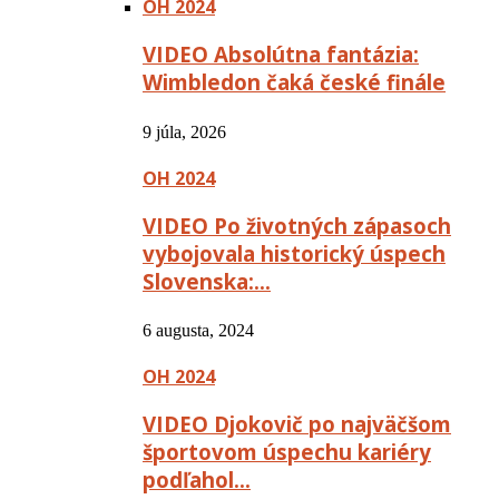
OH 2024
VIDEO Absolútna fantázia:
Wimbledon čaká české finále
9 júla, 2026
OH 2024
VIDEO Po životných zápasoch
vybojovala historický úspech
Slovenska:…
6 augusta, 2024
OH 2024
VIDEO Djokovič po najväčšom
športovom úspechu kariéry
podľahol…