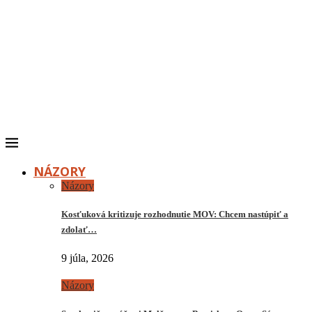
NÁZORY
Názory
Kosťuková kritizuje rozhodnutie MOV: Chcem nastúpiť a
zdolať…
9 júla, 2026
Názory