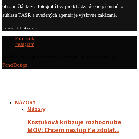
obsahu článkov a fotografií bez predchádzajúceho písomného
súhlasu TASR a uvedených agentúr je výslovne zakázané.
Facebook
Instagram
Facebook
Instagram
@2019 - All Right Reserved. Designed and Developed by
PenciDesign
NÁZORY
Názory
Kosťuková kritizuje rozhodnutie
MOV: Chcem nastúpiť a zdolať…