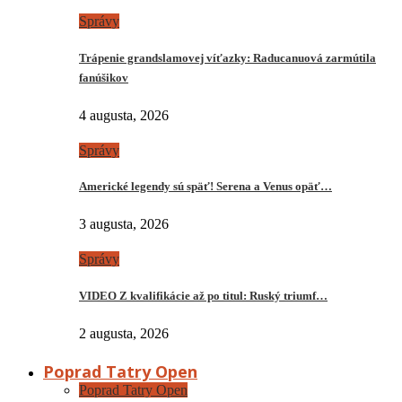
Správy
Trápenie grandslamovej víťazky: Raducanuová zarmútila
fanúšikov
4 augusta, 2026
Správy
Americké legendy sú späť! Serena a Venus opäť…
3 augusta, 2026
Správy
VIDEO Z kvalifikácie až po titul: Ruský triumf…
2 augusta, 2026
Poprad Tatry Open
Poprad Tatry Open