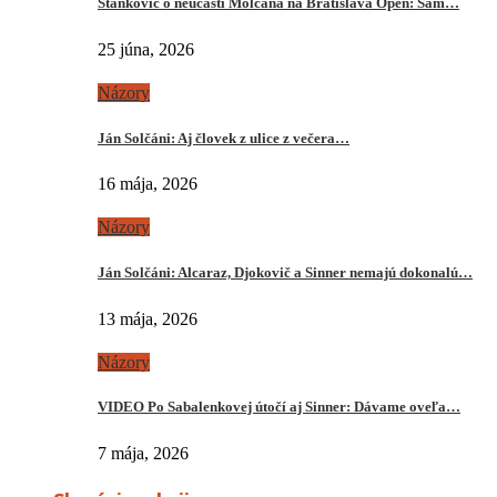
Stankovič o neúčasti Molčana na Bratislava Open: Sám…
25 júna, 2026
Názory
Ján Solčáni: Aj človek z ulice z večera…
16 mája, 2026
Názory
Ján Solčáni: Alcaraz, Djokovič a Sinner nemajú dokonalú…
13 mája, 2026
Názory
VIDEO Po Sabalenkovej útočí aj Sinner: Dávame oveľa…
7 mája, 2026