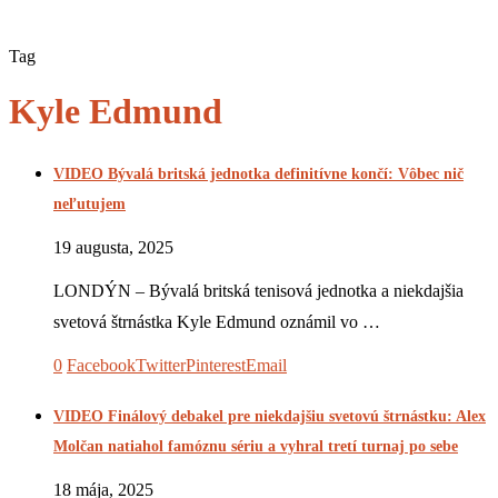
Tag
Kyle Edmund
VIDEO Bývalá britská jednotka definitívne končí: Vôbec nič
neľutujem
19 augusta, 2025
LONDÝN – Bývalá britská tenisová jednotka a niekdajšia
svetová štrnástka Kyle Edmund oznámil vo …
0
Facebook
Twitter
Pinterest
Email
VIDEO Finálový debakel pre niekdajšiu svetovú štrnástku: Alex
Molčan natiahol famóznu sériu a vyhral tretí turnaj po sebe
18 mája, 2025