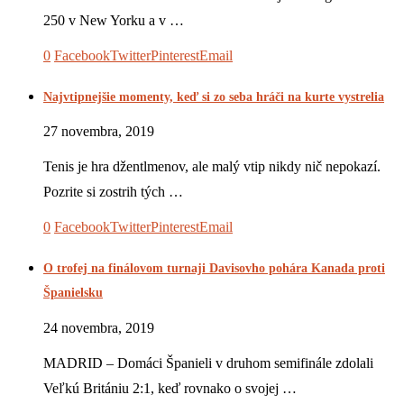
250 v New Yorku a v …
0
Facebook
Twitter
Pinterest
Email
Najvtipnejšie momenty, keď si zo seba hráči na kurte vystrelia
27 novembra, 2019
Tenis je hra džentlmenov, ale malý vtip nikdy nič nepokazí.
Pozrite si zostrih tých …
0
Facebook
Twitter
Pinterest
Email
O trofej na finálovom turnaji Davisovho pohára Kanada proti
Španielsku
24 novembra, 2019
MADRID – Domáci Španieli v druhom semifinále zdolali
Veľkú Britániu 2:1, keď rovnako o svojej …