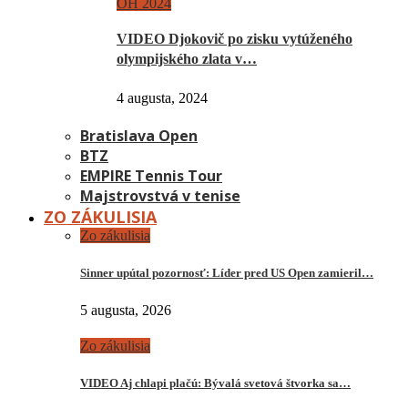
OH 2024
VIDEO Djokovič po zisku vytúženého
olympijského zlata v…
4 augusta, 2024
Bratislava Open
BTZ
EMPIRE Tennis Tour
Majstrovstvá v tenise
ZO ZÁKULISIA
Zo zákulisia
Sinner upútal pozornosť: Líder pred US Open zamieril…
5 augusta, 2026
Zo zákulisia
VIDEO Aj chlapi plačú: Bývalá svetová štvorka sa…