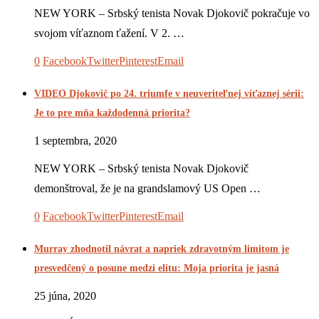
NEW YORK – Srbský tenista Novak Djokovič pokračuje vo
svojom víťaznom ťažení. V 2. …
0
Facebook
Twitter
Pinterest
Email
VIDEO Djokovič po 24. triumfe v neuveriteľnej víťaznej sérii:
Je to pre mňa každodenná priorita?
1 septembra, 2020
NEW YORK – Srbský tenista Novak Djokovič
demonštroval, že je na grandslamový US Open …
0
Facebook
Twitter
Pinterest
Email
Murray zhodnotil návrat a napriek zdravotným limitom je
presvedčený o posune medzi elitu: Moja priorita je jasná
25 júna, 2020