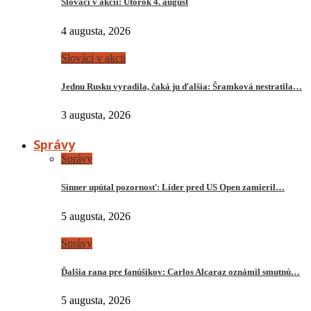
Slováci v akcii: Utorok 4. august
4 augusta, 2026
Slováci v akcii
Jednu Rusku vyradila, čaká ju ďalšia: Šramková nestratila…
3 augusta, 2026
Správy
Správy
Sinner upútal pozornosť: Líder pred US Open zamieril…
5 augusta, 2026
Správy
Ďalšia rana pre fanúšikov: Carlos Alcaraz oznámil smutnú…
5 augusta, 2026