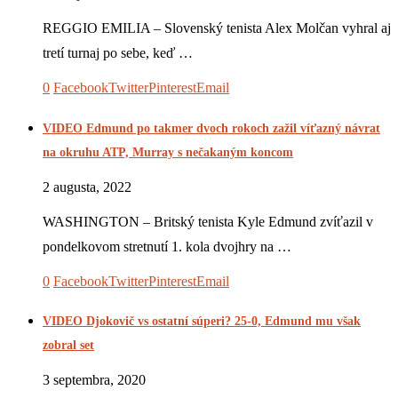
REGGIO EMILIA – Slovenský tenista Alex Molčan vyhral aj
tretí turnaj po sebe, keď …
0
Facebook
Twitter
Pinterest
Email
VIDEO Edmund po takmer dvoch rokoch zažil víťazný návrat
na okruhu ATP, Murray s nečakaným koncom
2 augusta, 2022
WASHINGTON – Britský tenista Kyle Edmund zvíťazil v
pondelkovom stretnutí 1. kola dvojhry na …
0
Facebook
Twitter
Pinterest
Email
VIDEO Djokovič vs ostatní súperi? 25-0, Edmund mu však
zobral set
3 septembra, 2020