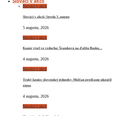
Slováci v akcii
Slováci v akcii
Slováci v akcii: Streda 5. august
5 augusta, 2026
Slováci v akcii
Kanár visel vo vzduchu: Šramková na ďalšiu Rusku…
4 augusta, 2026
Slováci v akcii
Trpký koniec slovenskej jednotky: Molčan predčasne ukončil
zápas
4 augusta, 2026
Slováci v akcii