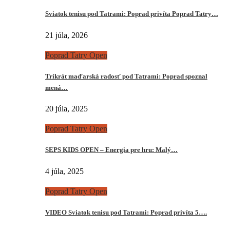
Sviatok tenisu pod Tatrami: Poprad privíta Poprad Tatry…
21 júla, 2026
Poprad Tatry Open
Trikrát maďarská radosť pod Tatrami: Poprad spoznal
mená…
20 júla, 2025
Poprad Tatry Open
SEPS KIDS OPEN – Energia pre hru: Malý…
4 júla, 2025
Poprad Tatry Open
VIDEO Sviatok tenisu pod Tatrami: Poprad privíta 5….