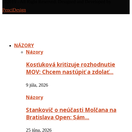
@2019 - All Right Reserved. Designed and Developed by
PenciDesign
NÁZORY
Názory
Kosťuková kritizuje rozhodnutie
MOV: Chcem nastúpiť a zdolať…
9 júla, 2026
Názory
Stankovič o neúčasti Molčana na
Bratislava Open: Sám…
25 júna, 2026