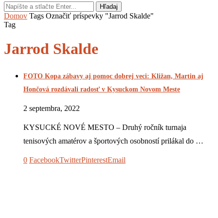
Hľadaj
Domov
Tags
Označiť príspevky "Jarrod Skalde"
Tag
Jarrod Skalde
FOTO Kopa zábavy aj pomoc dobrej veci: Kližan, Martin aj
Hončová rozdávali radosť v Kysuckom Novom Meste
2 septembra, 2022
KYSUCKÉ NOVÉ MESTO – Druhý ročník turnaja
tenisových amatérov a športových osobností prilákal do …
0
Facebook
Twitter
Pinterest
Email