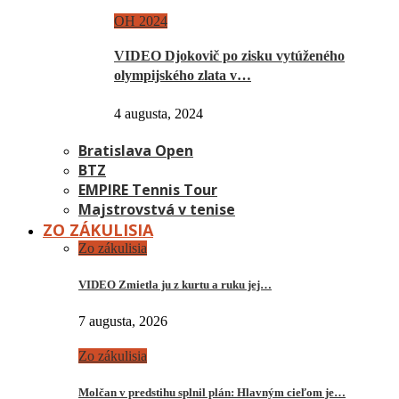
OH 2024
VIDEO Djokovič po zisku vytúženého
olympijského zlata v…
4 augusta, 2024
Bratislava Open
BTZ
EMPIRE Tennis Tour
Majstrovstvá v tenise
ZO ZÁKULISIA
Zo zákulisia
VIDEO Zmietla ju z kurtu a ruku jej…
7 augusta, 2026
Zo zákulisia
Molčan v predstihu splnil plán: Hlavným cieľom je…