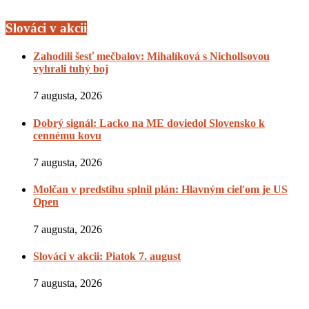
Slováci v akcii
Zahodili šesť mečbalov: Mihalíková s Nichollsovou
vyhrali tuhý boj
7 augusta, 2026
Dobrý signál: Lacko na ME doviedol Slovensko k
cennému kovu
7 augusta, 2026
Molčan v predstihu splnil plán: Hlavným cieľom je US
Open
7 augusta, 2026
Slováci v akcii: Piatok 7. august
7 augusta, 2026