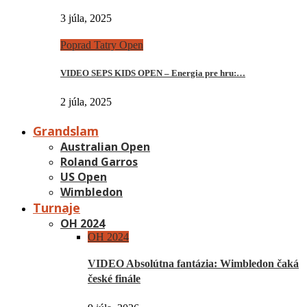
3 júla, 2025
Poprad Tatry Open
VIDEO SEPS KIDS OPEN – Energia pre hru:…
2 júla, 2025
Grandslam
Australian Open
Roland Garros
US Open
Wimbledon
Turnaje
OH 2024
OH 2024
VIDEO Absolútna fantázia: Wimbledon čaká
české finále