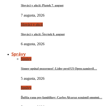
Slováci v akcii: Piatok 7. august
7 augusta, 2026
Slováci v akcii
Slováci v akcii: Štvrtok 6. august
6 augusta, 2026
Správy
Správy
Sinner upútal pozornosť: Líder pred US Open zamieril…
5 augusta, 2026
Správy
Ďalšia rana pre fanúšikov: Carlos Alcaraz oznámil smutnú…