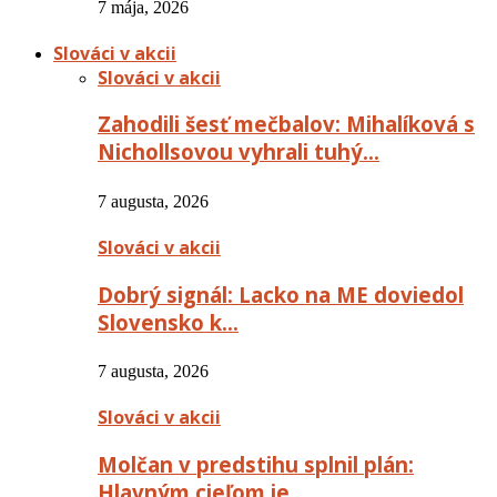
7 mája, 2026
Slováci v akcii
Slováci v akcii
Zahodili šesť mečbalov: Mihalíková s
Nichollsovou vyhrali tuhý…
7 augusta, 2026
Slováci v akcii
Dobrý signál: Lacko na ME doviedol
Slovensko k…
7 augusta, 2026
Slováci v akcii
Molčan v predstihu splnil plán:
Hlavným cieľom je…