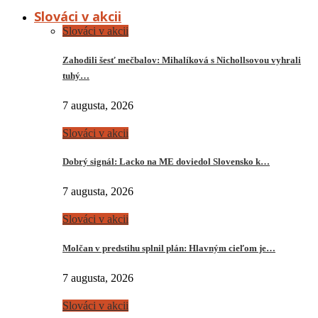
Slováci v akcii
Slováci v akcii
Zahodili šesť mečbalov: Mihalíková s Nichollsovou vyhrali
tuhý…
7 augusta, 2026
Slováci v akcii
Dobrý signál: Lacko na ME doviedol Slovensko k…
7 augusta, 2026
Slováci v akcii
Molčan v predstihu splnil plán: Hlavným cieľom je…
7 augusta, 2026
Slováci v akcii