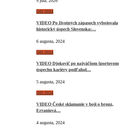
9 júla, 2026
OH 2024
VIDEO Po životných zápasoch vybojovala
historický úspech Slovenska:…
6 augusta, 2024
OH 2024
VIDEO Djokovič po najväčšom športovom
úspechu kariéry podľahol…
5 augusta, 2024
OH 2024
VIDEO České sklamanie v boji o bronz,
Erraniová…
4 augusta, 2024