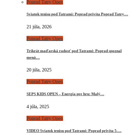
Poprad Tatry Open
Sviatok tenisu pod Tatrami: Poprad privíta Poprad Tatry…
21 júla, 2026
Poprad Tatry Open
Trikrát maďarská radosť pod Tatrami: Poprad spoznal
mená…
20 júla, 2025
Poprad Tatry Open
SEPS KIDS OPEN – Energia pre hru: Malý…
4 júla, 2025
Poprad Tatry Open
VIDEO Sviatok tenisu pod Tatrami: Poprad privíta 5….