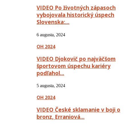
VIDEO Po životných zápasoch
vybojovala historický úspech
Slovenska:…
6 augusta, 2024
OH 2024
VIDEO Djokovič po najväčšom
športovom úspechu kariéry
podľahol…
5 augusta, 2024
OH 2024
VIDEO České sklamanie v boji o
bronz, Erraniová…