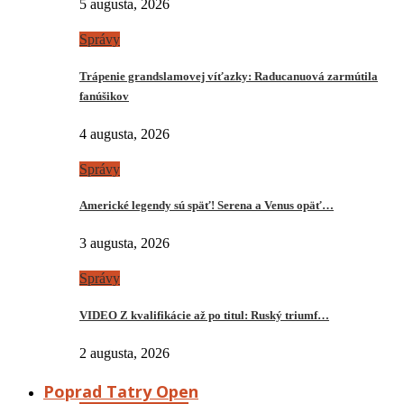
5 augusta, 2026
Správy
Trápenie grandslamovej víťazky: Raducanuová zarmútila
fanúšikov
4 augusta, 2026
Správy
Americké legendy sú späť! Serena a Venus opäť…
3 augusta, 2026
Správy
VIDEO Z kvalifikácie až po titul: Ruský triumf…
2 augusta, 2026
Poprad Tatry Open