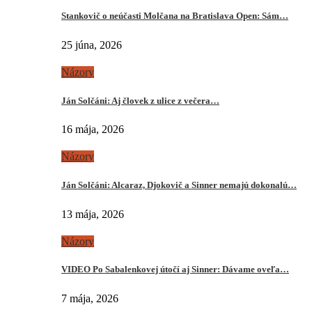
Stankovič o neúčasti Molčana na Bratislava Open: Sám…
25 júna, 2026
Názory
Ján Solčáni: Aj človek z ulice z večera…
16 mája, 2026
Názory
Ján Solčáni: Alcaraz, Djokovič a Sinner nemajú dokonalú…
13 mája, 2026
Názory
VIDEO Po Sabalenkovej útočí aj Sinner: Dávame oveľa…
7 mája, 2026