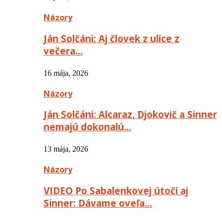
Názory
Ján Solčáni: Aj človek z ulice z
večera…
16 mája, 2026
Názory
Ján Solčáni: Alcaraz, Djokovič a Sinner
nemajú dokonalú…
13 mája, 2026
Názory
VIDEO Po Sabalenkovej útočí aj
Sinner: Dávame oveľa…