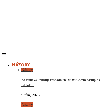
NÁZORY
Názory
Kosťuková kritizuje rozhodnutie MOV: Chcem nastúpiť a
zdolať…
9 júla, 2026
Názory