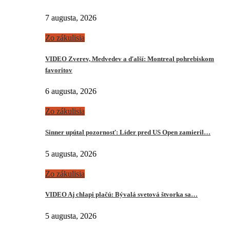
7 augusta, 2026
Zo zákulisia
VIDEO Zverev, Medvedev a ďalší: Montreal pohrebiskom
favoritov
6 augusta, 2026
Zo zákulisia
Sinner upútal pozornosť: Líder pred US Open zamieril…
5 augusta, 2026
Zo zákulisia
VIDEO Aj chlapi plačú: Bývalá svetová štvorka sa…
5 augusta, 2026