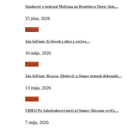
Stankovič o neúčasti Molčana na Bratislava Open: Sám…
25 júna, 2026
Názory
Ján Solčáni: Aj človek z ulice z večera…
16 mája, 2026
Názory
Ján Solčáni: Alcaraz, Djokovič a Sinner nemajú dokonalú…
13 mája, 2026
Názory
VIDEO Po Sabalenkovej útočí aj Sinner: Dávame oveľa…
7 mája, 2026