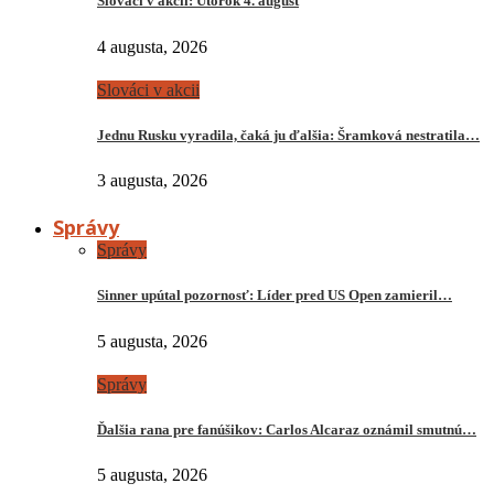
Slováci v akcii: Utorok 4. august
4 augusta, 2026
Slováci v akcii
Jednu Rusku vyradila, čaká ju ďalšia: Šramková nestratila…
3 augusta, 2026
Správy
Správy
Sinner upútal pozornosť: Líder pred US Open zamieril…
5 augusta, 2026
Správy
Ďalšia rana pre fanúšikov: Carlos Alcaraz oznámil smutnú…
5 augusta, 2026