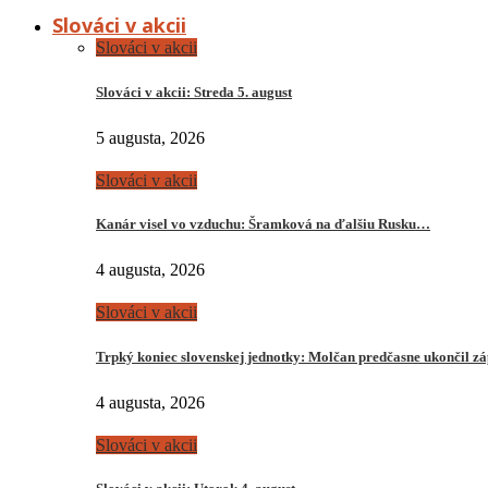
Slováci v akcii
Slováci v akcii
Slováci v akcii: Streda 5. august
5 augusta, 2026
Slováci v akcii
Kanár visel vo vzduchu: Šramková na ďalšiu Rusku…
4 augusta, 2026
Slováci v akcii
Trpký koniec slovenskej jednotky: Molčan predčasne ukončil z
4 augusta, 2026
Slováci v akcii