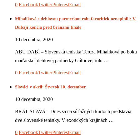
0
Facebook
Twitter
Pinterest
Email
Mihalíková s deblovou partnerkou rolu favoritiek nenaplnili: V
Dubaji končia pred bránami finále
10 decembra, 2020
ABÚ DABÍ – Slovenská tenistka Tereza Mihalíková po boku
maďarskej deblovej partnerky Gálfiovej rolu …
0
Facebook
Twitter
Pinterest
Email
Slováci v akcii: Štvrtok 10. december
10 decembra, 2020
BRATISLAVA – Dnes sa na súťažných kurtoch predstavia
dve slovenské tenistky. V exotických krajinách …
0
Facebook
Twitter
Pinterest
Email