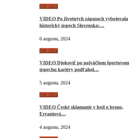
OH 2024
VIDEO Po životných zápasoch vybojovala
historický úspech Slovenska:…
6 augusta, 2024
OH 2024
VIDEO Djokovič po najväčšom športovom
úspechu kariéry podľahol…
5 augusta, 2024
OH 2024
VIDEO České sklamanie v boji o bronz,
Erraniová…
4 augusta, 2024