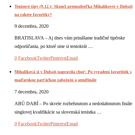
Tenisové tipy (9.12.): Skončí premožiteľka Mihalíkovej v Dubaji
na rakete favoritky?
9 decembra, 2020
BRATISLAVA – Aj dnes vám prinášame tradičné tipérske
odporúčania, po ktoré sme si tentokrát …
0
Facebook
Twitter
Pinterest
Email
Mihalíková si v Dubaji napravila chuť: Po vyradení favoritiek s
maďarskou parťáčkou zabojujú o semifinále
7 decembra, 2020
ABÚ DABÍ – Po skvele rozbehnutom a nedotiahnutom finále
singlovej kvalifikácie sa slovenská tenistka …
0
Facebook
Twitter
Pinterest
Email