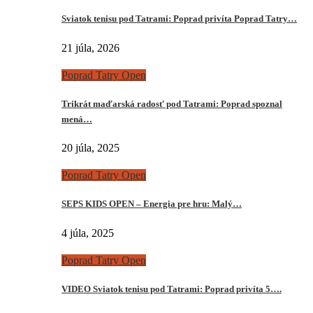
Sviatok tenisu pod Tatrami: Poprad privíta Poprad Tatry…
21 júla, 2026
Poprad Tatry Open
Trikrát maďarská radosť pod Tatrami: Poprad spoznal
mená…
20 júla, 2025
Poprad Tatry Open
SEPS KIDS OPEN – Energia pre hru: Malý…
4 júla, 2025
Poprad Tatry Open
VIDEO Sviatok tenisu pod Tatrami: Poprad privíta 5….