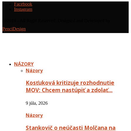
Facebook
Instagram
@2019 - All Right Reserved. Designed and Developed by
PenciDesign
NÁZORY
Názory
Kosťuková kritizuje rozhodnutie
MOV: Chcem nastúpiť a zdolať…
9 júla, 2026
Názory
Stankovič o neúčasti Molčana na