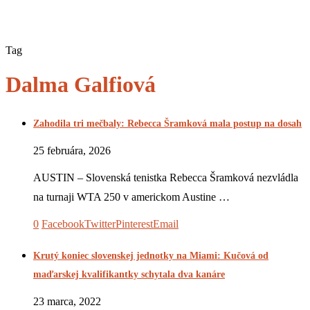
Tag
Dalma Galfiová
Zahodila tri mečbaly: Rebecca Šramková mala postup na dosah
25 februára, 2026
AUSTIN – Slovenská tenistka Rebecca Šramková nezvládla
na turnaji WTA 250 v americkom Austine …
0
Facebook
Twitter
Pinterest
Email
Krutý koniec slovenskej jednotky na Miami: Kučová od
maďarskej kvalifikantky schytala dva kanáre
23 marca, 2022