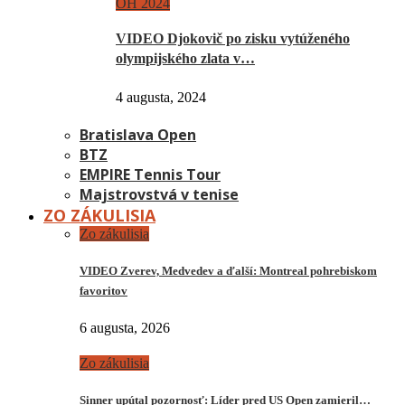
OH 2024
VIDEO Djokovič po zisku vytúženého
olympijského zlata v…
4 augusta, 2024
Bratislava Open
BTZ
EMPIRE Tennis Tour
Majstrovstvá v tenise
ZO ZÁKULISIA
Zo zákulisia
VIDEO Zverev, Medvedev a ďalší: Montreal pohrebiskom
favoritov
6 augusta, 2026
Zo zákulisia
Sinner upútal pozornosť: Líder pred US Open zamieril…