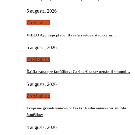
5 augusta, 2026
Zo zákulisia
VIDEO Aj chlapi plačú: Bývalá svetová štvorka sa…
5 augusta, 2026
Zo zákulisia
Ďalšia rana pre fanúšikov: Carlos Alcaraz oznámil smutnú…
5 augusta, 2026
Zo zákulisia
Trápenie grandslamovej víťazky: Raducanuová zarmútila
fanúšikov
4 augusta, 2026