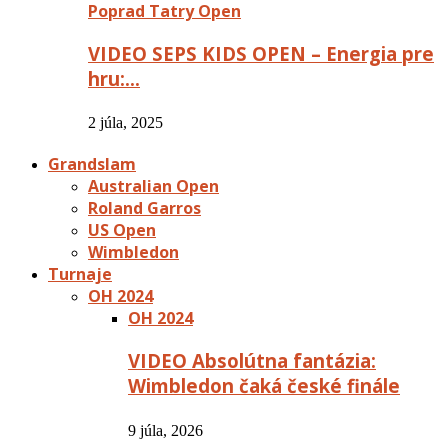
Poprad Tatry Open
VIDEO SEPS KIDS OPEN – Energia pre
hru:…
2 júla, 2025
Grandslam
Australian Open
Roland Garros
US Open
Wimbledon
Turnaje
OH 2024
OH 2024
VIDEO Absolútna fantázia:
Wimbledon čaká české finále
9 júla, 2026