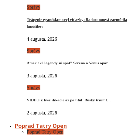
Správy
Trápenie grandslamovej víťazky: Raducanuová zarmútila
fanúšikov
4 augusta, 2026
Správy
Americké legendy sú späť! Serena a Venus opäť…
3 augusta, 2026
Správy
VIDEO Z kvalifikácie až po titul: Ruský triumf…
2 augusta, 2026
Poprad Tatry Open
Poprad Tatry Open