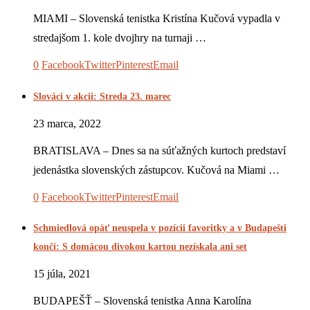
MIAMI – Slovenská tenistka Kristína Kučová vypadla v
stredajšom 1. kole dvojhry na turnaji …
0
Facebook
Twitter
Pinterest
Email
Slováci v akcii: Streda 23. marec
23 marca, 2022
BRATISLAVA – Dnes sa na súťažných kurtoch predstaví
jedenástka slovenských zástupcov. Kučová na Miami …
0
Facebook
Twitter
Pinterest
Email
Schmiedlová opäť neuspela v pozícii favoritky a v Budapešti
končí: S domácou divokou kartou nezískala ani set
15 júla, 2021
BUDAPEŠŤ – Slovenská tenistka Anna Karolína