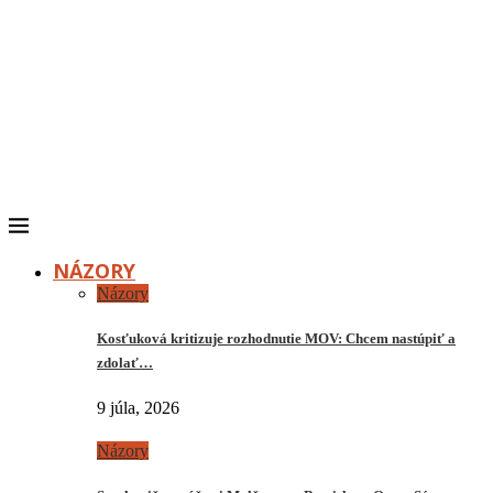
NÁZORY
Názory
Kosťuková kritizuje rozhodnutie MOV: Chcem nastúpiť a
zdolať…
9 júla, 2026
Názory