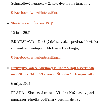
Schmiedlová neuspela v 2. kole dvojhry na turnaji …
0
Facebook
Twitter
Pinterest
Email
Slováci v akcii: Štvrtok 15. júl
15 júla, 2021
BRATISLAVA – Dnešný deň sa v akcii predstaví deviatka
slovenských zástupcov. Molčan v Hamburgu, …
0
Facebook
Twitter
Pinterest
Email
Prekvapivý koniec Kužmovej v Prahe: V boji o štvrťfinále
nestačila na 234. hráčku sveta a Škamlovú tak nepomstila
6 mája, 2021
PRAHA – Slovenská tenistka Viktória Kužmová v pozícii
nasadenej jednotky podľahla v osemfinále na …