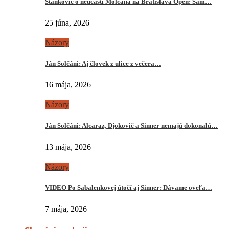
Stankovič o neúčasti Molčana na Bratislava Open: Sám…
25 júna, 2026
Názory
Ján Solčáni: Aj človek z ulice z večera…
16 mája, 2026
Názory
Ján Solčáni: Alcaraz, Djokovič a Sinner nemajú dokonalú…
13 mája, 2026
Názory
VIDEO Po Sabalenkovej útočí aj Sinner: Dávame oveľa…
7 mája, 2026