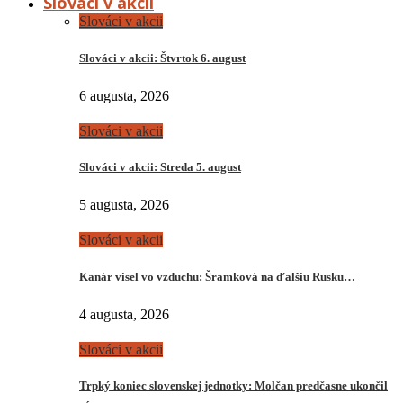
Slováci v akcii
Slováci v akcii
Slováci v akcii: Štvrtok 6. august
6 augusta, 2026
Slováci v akcii
Slováci v akcii: Streda 5. august
5 augusta, 2026
Slováci v akcii
Kanár visel vo vzduchu: Šramková na ďalšiu Rusku…
4 augusta, 2026
Slováci v akcii
Trpký koniec slovenskej jednotky: Molčan predčasne ukončil