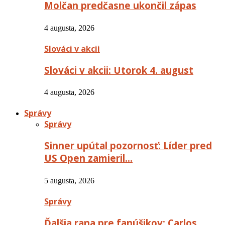
Molčan predčasne ukončil zápas
4 augusta, 2026
Slováci v akcii
Slováci v akcii: Utorok 4. august
4 augusta, 2026
Správy
Správy
Sinner upútal pozornosť: Líder pred
US Open zamieril…
5 augusta, 2026
Správy
Ďalšia rana pre fanúšikov: Carlos