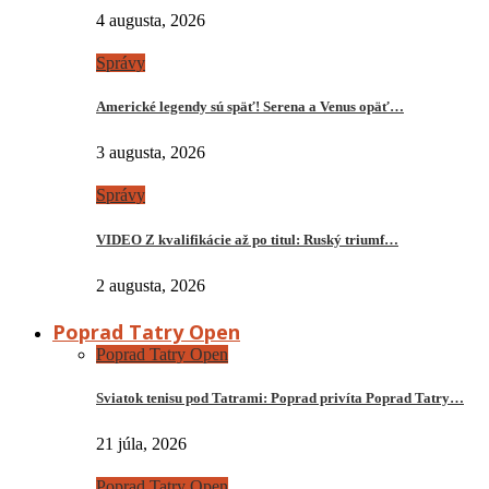
4 augusta, 2026
Správy
Americké legendy sú späť! Serena a Venus opäť…
3 augusta, 2026
Správy
VIDEO Z kvalifikácie až po titul: Ruský triumf…
2 augusta, 2026
Poprad Tatry Open
Poprad Tatry Open
Sviatok tenisu pod Tatrami: Poprad privíta Poprad Tatry…
21 júla, 2026
Poprad Tatry Open