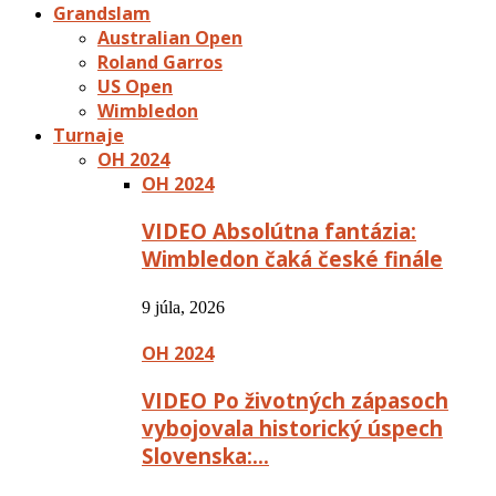
Grandslam
Australian Open
Roland Garros
US Open
Wimbledon
Turnaje
OH 2024
OH 2024
VIDEO Absolútna fantázia:
Wimbledon čaká české finále
9 júla, 2026
OH 2024
VIDEO Po životných zápasoch
vybojovala historický úspech
Slovenska:…