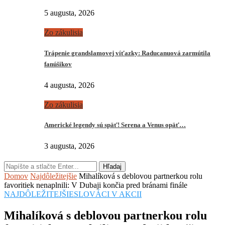
5 augusta, 2026
Zo zákulisia
Trápenie grandslamovej víťazky: Raducanuová zarmútila
fanúšikov
4 augusta, 2026
Zo zákulisia
Americké legendy sú späť! Serena a Venus opäť…
3 augusta, 2026
Hľadaj
Domov
Najdôležitejšie
Mihalíková s deblovou partnerkou rolu
favoritiek nenaplnili: V Dubaji končia pred bránami finále
NAJDÔLEŽITEJŠIE
SLOVÁCI V AKCII
Mihalíková s deblovou partnerkou rolu