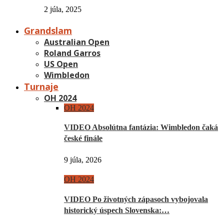
2 júla, 2025
Grandslam
Australian Open
Roland Garros
US Open
Wimbledon
Turnaje
OH 2024
OH 2024
VIDEO Absolútna fantázia: Wimbledon čaká
české finále
9 júla, 2026
OH 2024
VIDEO Po životných zápasoch vybojovala
historický úspech Slovenska:…