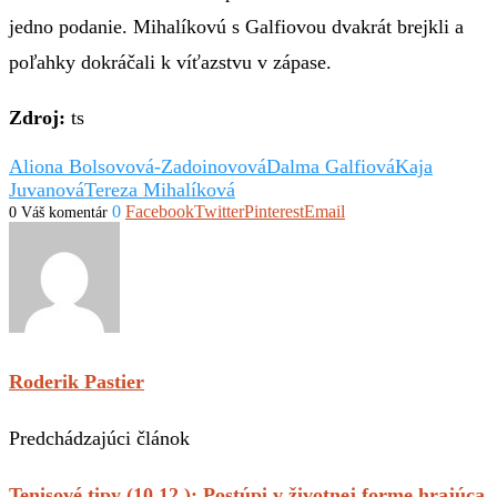
jedno podanie. Mihalíkovú s Galfiovou dvakrát brejkli a
poľahky dokráčali k víťazstvu v zápase.
Zdroj:
ts
Aliona Bolsovová-Zadoinovová
Dalma Galfiová
Kaja
Juvanová
Tereza Mihalíková
0
Facebook
Twitter
Pinterest
Email
0 Váš komentár
Roderik Pastier
Predchádzajúci článok
Tenisové tipy (10.12.): Postúpi v životnej forme hrajúca