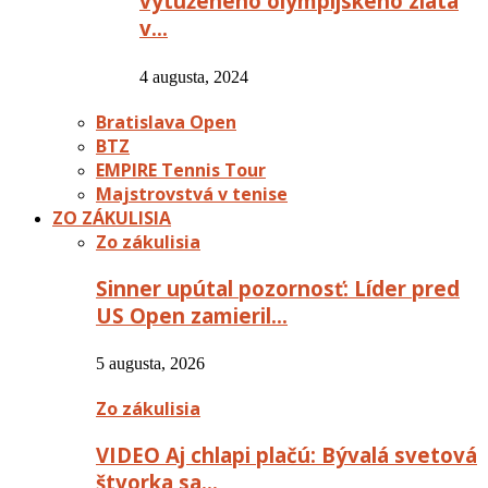
vytúženého olympijského zlata
v…
4 augusta, 2024
Bratislava Open
BTZ
EMPIRE Tennis Tour
Majstrovstvá v tenise
ZO ZÁKULISIA
Zo zákulisia
Sinner upútal pozornosť: Líder pred
US Open zamieril…
5 augusta, 2026
Zo zákulisia
VIDEO Aj chlapi plačú: Bývalá svetová
štvorka sa…