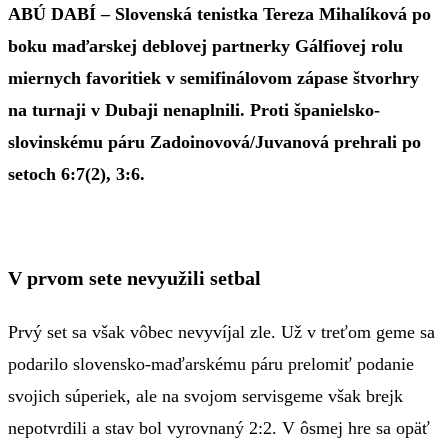
ABÚ DABÍ – Slovenská tenistka Tereza Mihalíková po
boku maďarskej deblovej partnerky Gálfiovej rolu
miernych favoritiek v semifinálovom zápase štvorhry
na turnaji v Dubaji nenaplnili. Proti španielsko-
slovinskému páru Zadoinovová/Juvanová prehrali po
setoch 6:7(2), 3:6.
V prvom sete nevyužili setbal
Prvý set sa však vôbec nevyvíjal zle. Už v treťom geme sa
podarilo slovensko-maďarskému páru prelomiť podanie
svojich súperiek, ale na svojom servisgeme však brejk
nepotvrdili a stav bol vyrovnaný 2:2. V ôsmej hre sa opäť