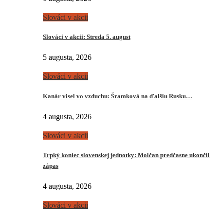
Slováci v akcii
Slováci v akcii: Streda 5. august
5 augusta, 2026
Slováci v akcii
Kanár visel vo vzduchu: Šramková na ďalšiu Rusku…
4 augusta, 2026
Slováci v akcii
Trpký koniec slovenskej jednotky: Molčan predčasne ukončil
zápas
4 augusta, 2026
Slováci v akcii