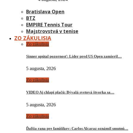
Bratislava Open
BTZ
EMPIRE Tennis Tour
Majstrovstvá v tenise
ZO ZÁKULISIA
Zo zákulisia
Sinner upútal pozornosť: Líder pred US Open zamieril…
5 augusta, 2026
Zo zákulisia
VIDEO Aj chlapi plačú: Bývalá svetová štvorka sa…
5 augusta, 2026
Zo zákulisia
Ďalšia rana pre fanúšikov: Carlos Alcaraz oznámil smutnú…