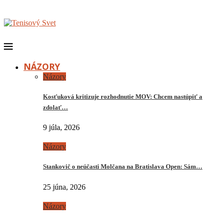
NÁZORY
Názory
Kosťuková kritizuje rozhodnutie MOV: Chcem nastúpiť a
zdolať…
9 júla, 2026
Názory
Stankovič o neúčasti Molčana na Bratislava Open: Sám…
25 júna, 2026
Názory