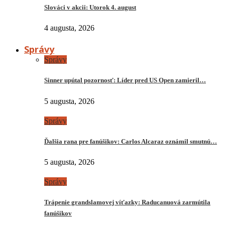
Slováci v akcii: Utorok 4. august
4 augusta, 2026
Správy
Správy
Sinner upútal pozornosť: Líder pred US Open zamieril…
5 augusta, 2026
Správy
Ďalšia rana pre fanúšikov: Carlos Alcaraz oznámil smutnú…
5 augusta, 2026
Správy
Trápenie grandslamovej víťazky: Raducanuová zarmútila
fanúšikov