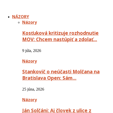
NÁZORY
Názory
Kosťuková kritizuje rozhodnutie
MOV: Chcem nastúpiť a zdolať…
9 júla, 2026
Názory
Stankovič o neúčasti Molčana na
Bratislava Open: Sám…
25 júna, 2026
Názory
Ján Solčáni: Aj človek z ulice z