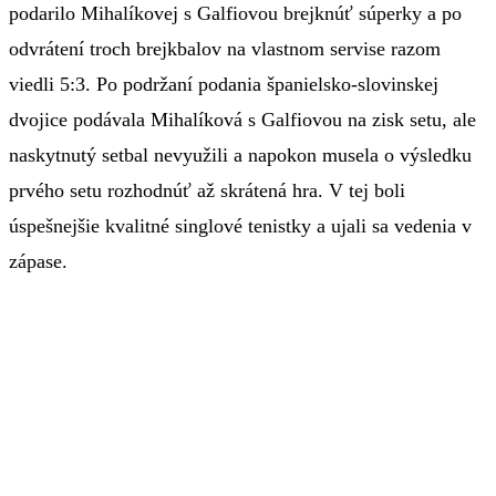
podarilo Mihalíkovej s Galfiovou brejknúť súperky a po
odvrátení troch brejkbalov na vlastnom servise razom
viedli 5:3. Po podržaní podania španielsko-slovinskej
dvojice podávala Mihalíková s Galfiovou na zisk setu, ale
naskytnutý setbal nevyužili a napokon musela o výsledku
prvého setu rozhodnúť až skrátená hra. V tej boli
úspešnejšie kvalitné singlové tenistky a ujali sa vedenia v
zápase.