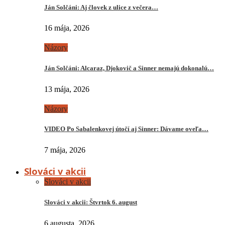
Ján Solčáni: Aj človek z ulice z večera…
16 mája, 2026
Názory
Ján Solčáni: Alcaraz, Djokovič a Sinner nemajú dokonalú…
13 mája, 2026
Názory
VIDEO Po Sabalenkovej útočí aj Sinner: Dávame oveľa…
7 mája, 2026
Slováci v akcii
Slováci v akcii
Slováci v akcii: Štvrtok 6. august
6 augusta, 2026