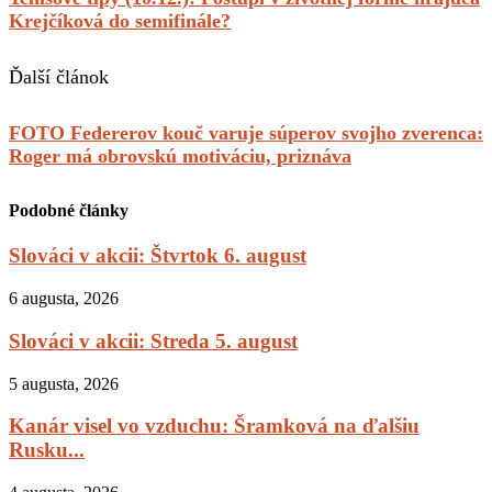
Krejčíková do semifinále?
Ďalší článok
FOTO Federerov kouč varuje súperov svojho zverenca:
Roger má obrovskú motiváciu, priznáva
Podobné články
Slováci v akcii: Štvrtok 6. august
6 augusta, 2026
Slováci v akcii: Streda 5. august
5 augusta, 2026
Kanár visel vo vzduchu: Šramková na ďalšiu
Rusku...