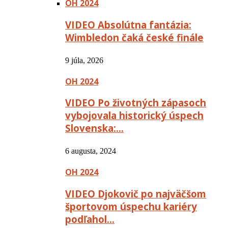
OH 2024
VIDEO Absolútna fantázia:
Wimbledon čaká české finále
9 júla, 2026
OH 2024
VIDEO Po životných zápasoch
vybojovala historický úspech
Slovenska:…
6 augusta, 2024
OH 2024
VIDEO Djokovič po najväčšom
športovom úspechu kariéry
podľahol…