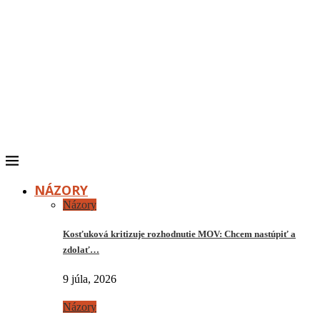
NÁZORY
Názory
Kosťuková kritizuje rozhodnutie MOV: Chcem nastúpiť a
zdolať…
9 júla, 2026
Názory