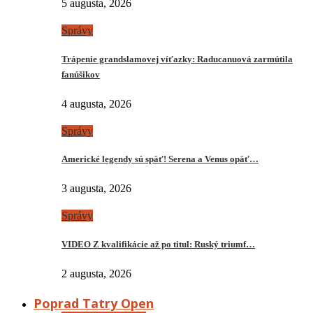
5 augusta, 2026
Správy
Trápenie grandslamovej víťazky: Raducanuová zarmútila
fanúšikov
4 augusta, 2026
Správy
Americké legendy sú späť! Serena a Venus opäť…
3 augusta, 2026
Správy
VIDEO Z kvalifikácie až po titul: Ruský triumf…
2 augusta, 2026
Poprad Tatry Open