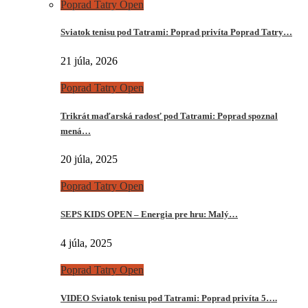
Poprad Tatry Open
Sviatok tenisu pod Tatrami: Poprad privíta Poprad Tatry…
21 júla, 2026
Poprad Tatry Open
Trikrát maďarská radosť pod Tatrami: Poprad spoznal
mená…
20 júla, 2025
Poprad Tatry Open
SEPS KIDS OPEN – Energia pre hru: Malý…
4 júla, 2025
Poprad Tatry Open
VIDEO Sviatok tenisu pod Tatrami: Poprad privíta 5….