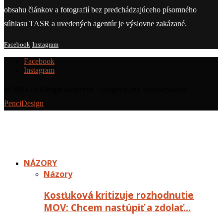
obsahu článkov a fotografií bez predchádzajúceho písomného
súhlasu TASR a uvedených agentúr je výslovne zakázané.
Facebook
Instagram
Facebook
Instagram
@2019 - All Right Reserved. Designed and Developed by
PenciDesign
NÁZORY
Názory
Kosťuková kritizuje rozhodnutie
MOV: Chcem nastúpiť a zdolať…