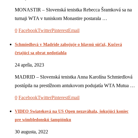
MONASTIR – Slovenská tenistka Rebecca Šramková sa na
turnaji WTA v tuniskom Monastire postarala …
0
Facebook
Twitter
Pinterest
Email
Schmiedlová v Madride zabojuje o hlavnú súťaž, Kučová
črtajúci sa obrat nedotiahla
24 apríla, 2023
MADRID – Slovenská tenistka Anna Karolína Schmiedlová
postúpila na prestížnom antukovom podujatía WTA Mutua …
0
Facebook
Twitter
Pinterest
Email
VIDEO Swiateková na US Open nezaváhala, šokujúci koniec
pre wimbledonskú šampiónku
30 augusta, 2022