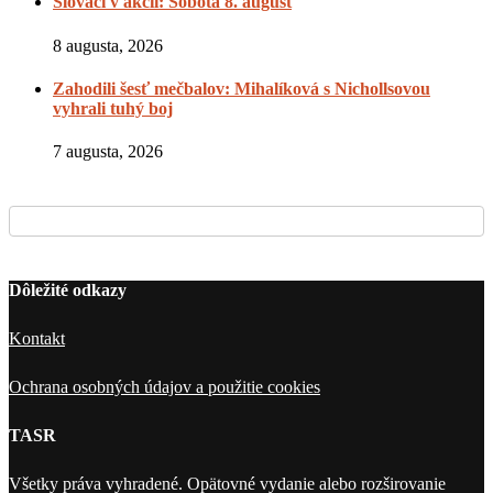
Slováci v akcii: Sobota 8. august
8 augusta, 2026
Zahodili šesť mečbalov: Mihalíková s Nichollsovou
vyhrali tuhý boj
7 augusta, 2026
Dôležité odkazy
Kontakt
Ochrana osobných údajov a použitie cookies
TASR
Všetky práva vyhradené. Opätovné vydanie alebo rozširovanie