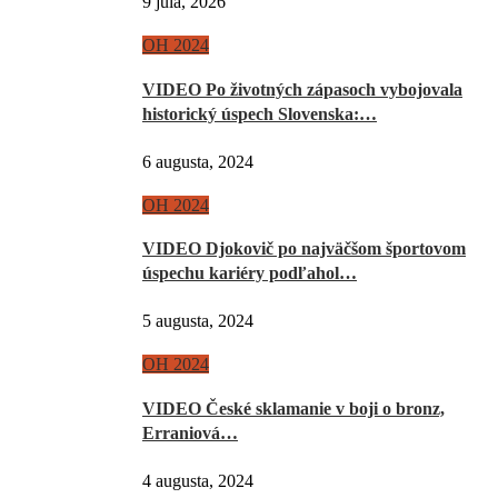
9 júla, 2026
OH 2024
VIDEO Po životných zápasoch vybojovala
historický úspech Slovenska:…
6 augusta, 2024
OH 2024
VIDEO Djokovič po najväčšom športovom
úspechu kariéry podľahol…
5 augusta, 2024
OH 2024
VIDEO České sklamanie v boji o bronz,
Erraniová…
4 augusta, 2024