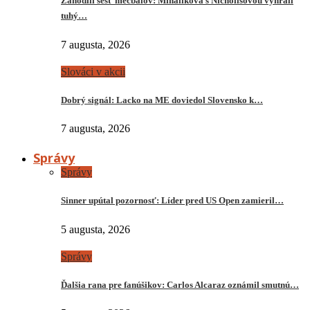
Zahodili šesť mečbalov: Mihalíková s Nichollsovou vyhrali
tuhý…
7 augusta, 2026
Slováci v akcii
Dobrý signál: Lacko na ME doviedol Slovensko k…
7 augusta, 2026
Správy
Správy
Sinner upútal pozornosť: Líder pred US Open zamieril…
5 augusta, 2026
Správy
Ďalšia rana pre fanúšikov: Carlos Alcaraz oznámil smutnú…