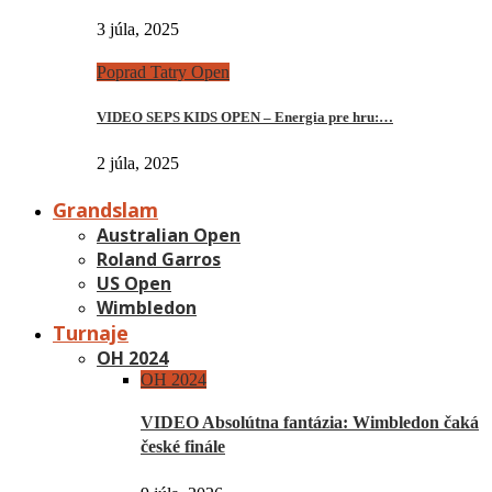
3 júla, 2025
Poprad Tatry Open
VIDEO SEPS KIDS OPEN – Energia pre hru:…
2 júla, 2025
Grandslam
Australian Open
Roland Garros
US Open
Wimbledon
Turnaje
OH 2024
OH 2024
VIDEO Absolútna fantázia: Wimbledon čaká
české finále