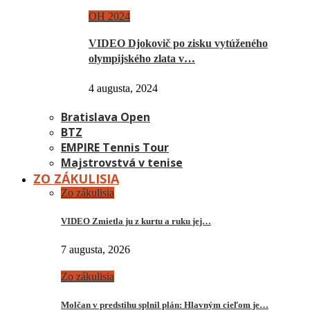
OH 2024
VIDEO Djokovič po zisku vytúženého
olympijského zlata v…
4 augusta, 2024
Bratislava Open
BTZ
EMPIRE Tennis Tour
Majstrovstvá v tenise
ZO ZÁKULISIA
Zo zákulisia
VIDEO Zmietla ju z kurtu a ruku jej…
7 augusta, 2026
Zo zákulisia
Molčan v predstihu splnil plán: Hlavným cieľom je…