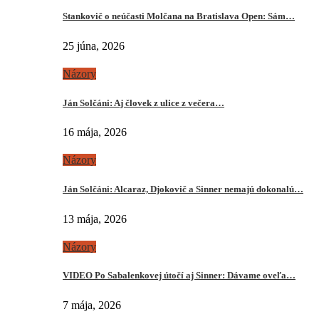
Stankovič o neúčasti Molčana na Bratislava Open: Sám…
25 júna, 2026
Názory
Ján Solčáni: Aj človek z ulice z večera…
16 mája, 2026
Názory
Ján Solčáni: Alcaraz, Djokovič a Sinner nemajú dokonalú…
13 mája, 2026
Názory
VIDEO Po Sabalenkovej útočí aj Sinner: Dávame oveľa…
7 mája, 2026