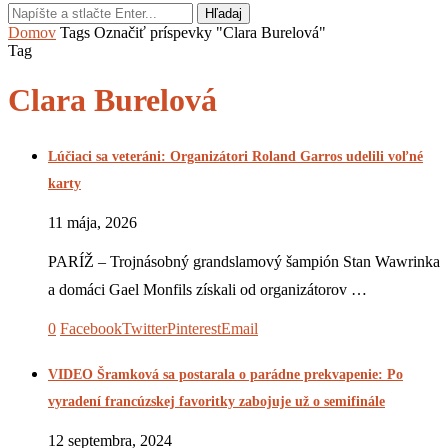
Hľadaj
Domov
Tags
Označiť príspevky "Clara Burelová"
Tag
Clara Burelová
Lúčiaci sa veteráni: Organizátori Roland Garros udelili voľné
karty
11 mája, 2026
PARÍŽ – Trojnásobný grandslamový šampión Stan Wawrinka
a domáci Gael Monfils získali od organizátorov …
0
Facebook
Twitter
Pinterest
Email
VIDEO Šramková sa postarala o parádne prekvapenie: Po
vyradení francúzskej favoritky zabojuje už o semifinále
12 septembra, 2024