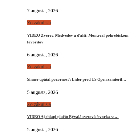
7 augusta, 2026
Zo zákulisia
VIDEO Zverev, Medvedev a ďalší: Montreal pohrebiskom
favoritov
6 augusta, 2026
Zo zákulisia
Sinner upútal pozornosť: Líder pred US Open zamieril…
5 augusta, 2026
Zo zákulisia
VIDEO Aj chlapi plačú: Bývalá svetová štvorka sa…
5 augusta, 2026