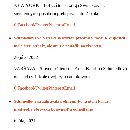
NEW YORK – Poľská tenistka Iga Swiateková sa
suverénnym spôsobom prebojovala do 2. kola …
0
Facebook
Twitter
Pinterest
Email
Schmiedlová vo Varšave so štvrtou prehrou v rade: K dispozícii
mala štyri setbaly, ale ani tie nestačili na zisk setu
26 júla, 2022
VARŠAVA – Slovenská tenistka Anna Karolína Schmiedlová
neuspela v 1. kole dvojhry na antukovom …
0
Facebook
Twitter
Pinterest
Email
Schmiedlová sa zahrávala s ohňom: Po krutom kanári
predviedla obrovskú bojovnosť a odhodlanie
6 júla, 2021