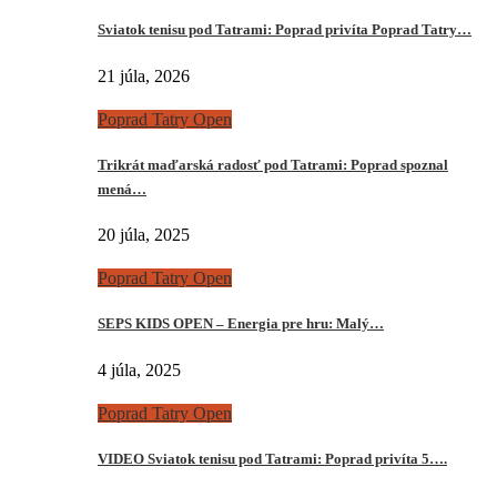
Sviatok tenisu pod Tatrami: Poprad privíta Poprad Tatry…
21 júla, 2026
Poprad Tatry Open
Trikrát maďarská radosť pod Tatrami: Poprad spoznal
mená…
20 júla, 2025
Poprad Tatry Open
SEPS KIDS OPEN – Energia pre hru: Malý…
4 júla, 2025
Poprad Tatry Open
VIDEO Sviatok tenisu pod Tatrami: Poprad privíta 5….