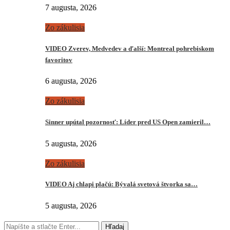
7 augusta, 2026
Zo zákulisia
VIDEO Zverev, Medvedev a ďalší: Montreal pohrebiskom
favoritov
6 augusta, 2026
Zo zákulisia
Sinner upútal pozornosť: Líder pred US Open zamieril…
5 augusta, 2026
Zo zákulisia
VIDEO Aj chlapi plačú: Bývalá svetová štvorka sa…
5 augusta, 2026
Hľadaj