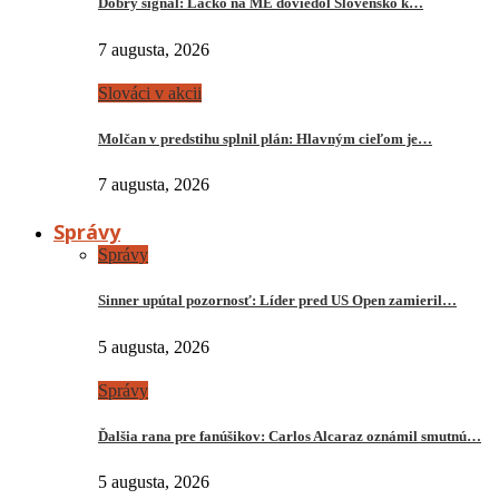
Dobrý signál: Lacko na ME doviedol Slovensko k…
7 augusta, 2026
Slováci v akcii
Molčan v predstihu splnil plán: Hlavným cieľom je…
7 augusta, 2026
Správy
Správy
Sinner upútal pozornosť: Líder pred US Open zamieril…
5 augusta, 2026
Správy
Ďalšia rana pre fanúšikov: Carlos Alcaraz oznámil smutnú…
5 augusta, 2026