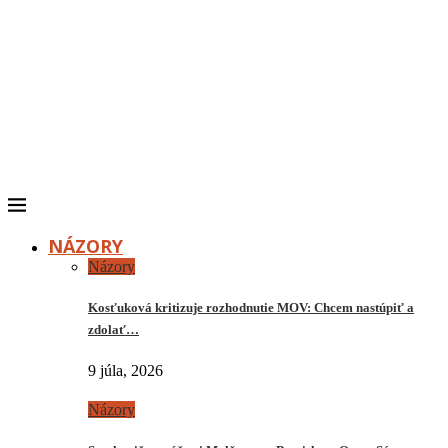
NÁZORY
Názory
Kosťuková kritizuje rozhodnutie MOV: Chcem nastúpiť a
zdolať…
9 júla, 2026
Názory