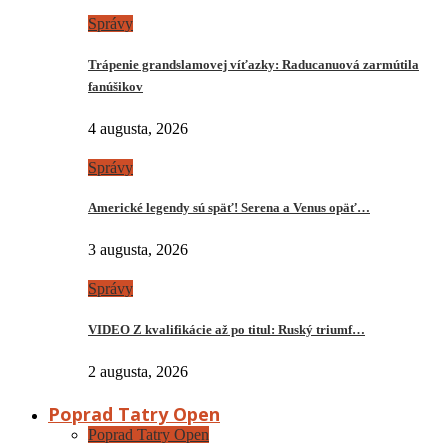
Správy
Trápenie grandslamovej víťazky: Raducanuová zarmútila
fanúšikov
4 augusta, 2026
Správy
Americké legendy sú späť! Serena a Venus opäť…
3 augusta, 2026
Správy
VIDEO Z kvalifikácie až po titul: Ruský triumf…
2 augusta, 2026
Poprad Tatry Open
Poprad Tatry Open