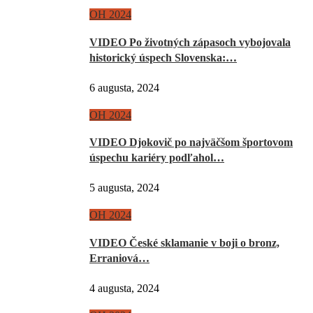
OH 2024
VIDEO Po životných zápasoch vybojovala
historický úspech Slovenska:…
6 augusta, 2024
OH 2024
VIDEO Djokovič po najväčšom športovom
úspechu kariéry podľahol…
5 augusta, 2024
OH 2024
VIDEO České sklamanie v boji o bronz,
Erraniová…
4 augusta, 2024