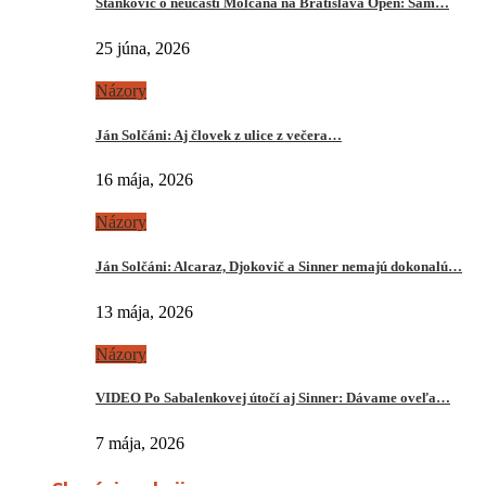
Stankovič o neúčasti Molčana na Bratislava Open: Sám…
25 júna, 2026
Názory
Ján Solčáni: Aj človek z ulice z večera…
16 mája, 2026
Názory
Ján Solčáni: Alcaraz, Djokovič a Sinner nemajú dokonalú…
13 mája, 2026
Názory
VIDEO Po Sabalenkovej útočí aj Sinner: Dávame oveľa…
7 mája, 2026