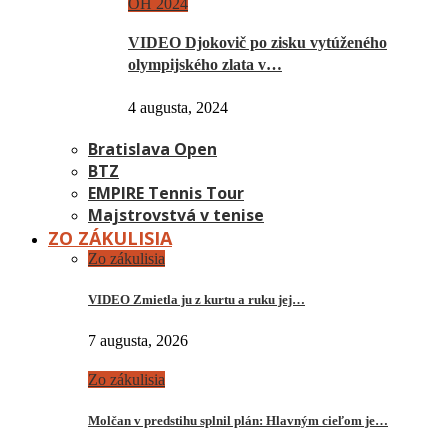
OH 2024
VIDEO Djokovič po zisku vytúženého
olympijského zlata v…
4 augusta, 2024
Bratislava Open
BTZ
EMPIRE Tennis Tour
Majstrovstvá v tenise
ZO ZÁKULISIA
Zo zákulisia
VIDEO Zmietla ju z kurtu a ruku jej…
7 augusta, 2026
Zo zákulisia
Molčan v predstihu splnil plán: Hlavným cieľom je…