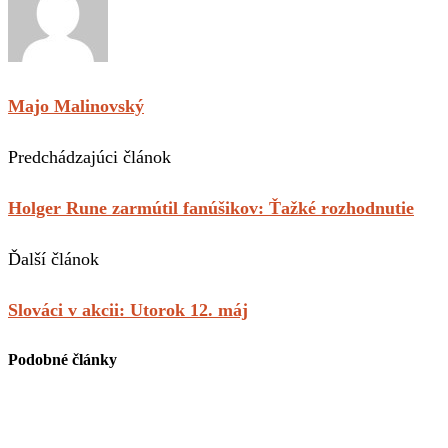
Majo Malinovský
Predchádzajúci článok
Holger Rune zarmútil fanúšikov: Ťažké rozhodnutie
Ďalší článok
Slováci v akcii: Utorok 12. máj
Podobné články