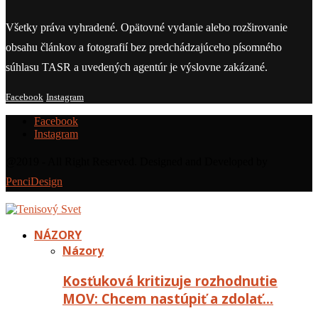
Všetky práva vyhradené. Opätovné vydanie alebo rozširovanie
obsahu článkov a fotografií bez predchádzajúceho písomného
súhlasu TASR a uvedených agentúr je výslovne zakázané.
Facebook
Instagram
Facebook
Instagram
@2019 - All Right Reserved. Designed and Developed by
PenciDesign
NÁZORY
Názory
Kosťuková kritizuje rozhodnutie
MOV: Chcem nastúpiť a zdolať…