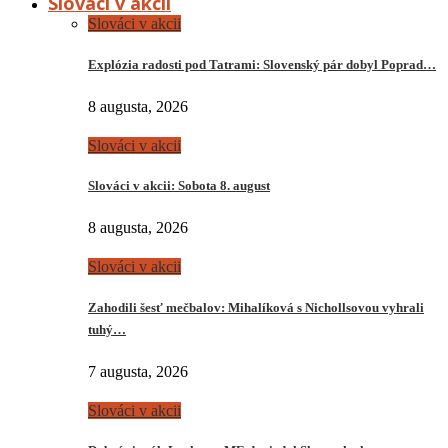
Slováci v akcii
Slováci v akcii
Explózia radosti pod Tatrami: Slovenský pár dobyl Poprad…
8 augusta, 2026
Slováci v akcii
Slováci v akcii: Sobota 8. august
8 augusta, 2026
Slováci v akcii
Zahodili šesť mečbalov: Mihalíková s Nichollsovou vyhrali
tuhý…
7 augusta, 2026
Slováci v akcii