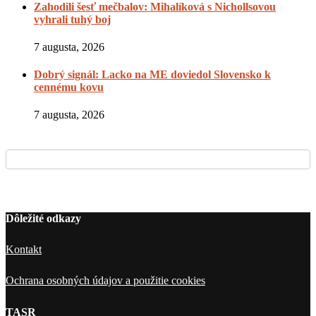
Zahodili šesť mečbalov: Mihalíková s Nichollsovou
vyhrali tuhý boj
7 augusta, 2026
Dobrý signál: Lacko na ME doviedol Slovensko k
cennému kovu
7 augusta, 2026
Dôležité odkazy
Kontakt
Ochrana osobných údajov a použitie cookies
TASR