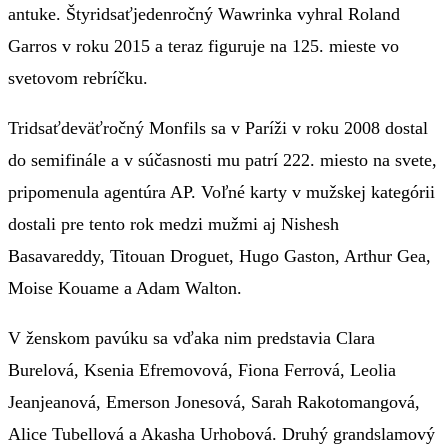
antuke. Štyridsaťjedenročný Wawrinka vyhral Roland
Garros v roku 2015 a teraz figuruje na 125. mieste vo
svetovom rebríčku.
Tridsaťdeväťročný Monfils sa v Paríži v roku 2008 dostal
do semifinále a v súčasnosti mu patrí 222. miesto na svete,
pripomenula agentúra AP. Voľné karty v mužskej kategórii
dostali pre tento rok medzi mužmi aj Nishesh
Basavareddy, Titouan Droguet, Hugo Gaston, Arthur Gea,
Moise Kouame a Adam Walton.
V ženskom pavúku sa vďaka nim predstavia Clara
Burelová, Ksenia Efremovová, Fiona Ferrová, Leolia
Jeanjeanová, Emerson Jonesová, Sarah Rakotomangová,
Alice Tubellová a Akasha Urhobová. Druhý grandslamový