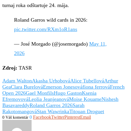
turnaj roka odštartuje 24. mája.
Roland Garros wild cards in 2026:
pic.twitter.com/RXm1oR1ans
— José Morgado (@josemorgado)
May 11,
2026
Zdroj:
TASR
Adam Walton
Akasha Urhobová
Alice Tubellová
Arthur
Gea
Clara Burelová
Emerson Jonesová
fiona ferrová
French
Open 2026
Gael Monfils
Hugo Gaston
Ksenia
Efremovová
Leolia Jeanjeanová
Moise Kouame
Nishesh
Basavareddy
Roland Garros 2026
Sarah
Rakotomangová
Stan Wawrinka
Titouan Droguet
0
Facebook
Twitter
Pinterest
Email
0 Váš komentár