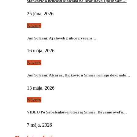
Stankovič o neúčasti Molčana na Bratislava Open: Sám…
25 júna, 2026
Názory
Ján Solčáni: Aj človek z ulice z večera…
16 mája, 2026
Názory
Ján Solčáni: Alcaraz, Djokovič a Sinner nemajú dokonalú…
13 mája, 2026
Názory
VIDEO Po Sabalenkovej útočí aj Sinner: Dávame oveľa…
7 mája, 2026