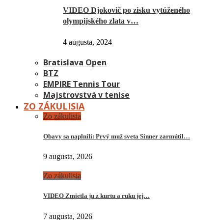
VIDEO Djokovič po zisku vytúženého
olympijského zlata v…
4 augusta, 2024
Bratislava Open
BTZ
EMPIRE Tennis Tour
Majstrovstvá v tenise
ZO ZÁKULISIA
Zo zákulisia
Obavy sa naplnili: Prvý muž sveta Sinner zarmútil…
9 augusta, 2026
Zo zákulisia
VIDEO Zmietla ju z kurtu a ruku jej…
7 augusta, 2026