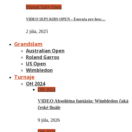
Poprad Tatry Open
VIDEO SEPS KIDS OPEN – Energia pre hru:…
2 júla, 2025
Grandslam
Australian Open
Roland Garros
US Open
Wimbledon
Turnaje
OH 2024
OH 2024
VIDEO Absolútna fantázia: Wimbledon čaká
české finále
9 júla, 2026
OH 2024