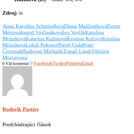
Zdroj:
ts
Anna Karolína Schmiedlová
Diana Maščeníková
Eszter
Mériová
Ingrid Vojčináková
Ivo Verčík
Karolína
Mráziková
Katarína Kužmová
Kristína Kučová
Kristína
Mráziková
Lukáš Pokorný
Pavel Gula
Peter
Červenák
Radovan Michalík
Tomáš Lánik
Viktória
Morvayová
0
Facebook
Twitter
Pinterest
Email
0 Váš komentár
Roderik Pastier
Predchádzajúci článok