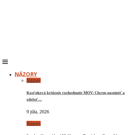
NÁZORY
Názory
Kosťuková kritizuje rozhodnutie MOV: Chcem nastúpiť a
zdolať…
9 júla, 2026
Názory