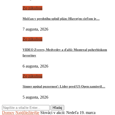
Zo zákulisia
Molčan v predstihu splnil plán: Hlavným cieľom je…
7 augusta, 2026
Zo zákulisia
VIDEO Zverev, Medvedev a ďalší: Montreal pohrebiskom
favoritov
6 augusta, 2026
Zo zákulisia
Sinner upútal pozornosť: Líder pred US Open zamieril…
5 augusta, 2026
Hľadaj
Domov
Najdôležitejšie
Slováci v akcii: Nedeľa 19. marca