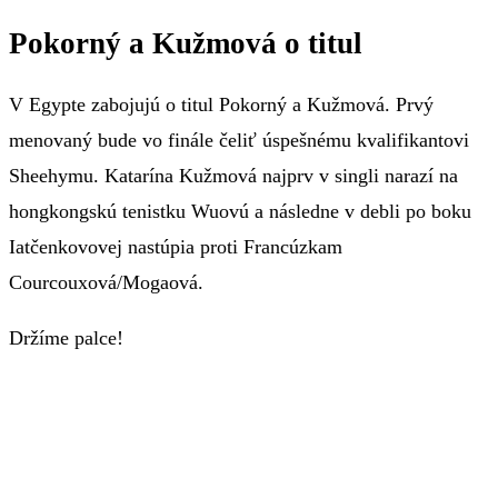
Pokorný a Kužmová o titul
V Egypte zabojujú o titul Pokorný a Kužmová. Prvý
menovaný bude vo finále čeliť úspešnému kvalifikantovi
Sheehymu. Katarína Kužmová najprv v singli narazí na
hongkongskú tenistku Wuovú a následne v debli po boku
Iatčenkovovej nastúpia proti Francúzkam
Courcouxová/Mogaová.
Držíme palce!