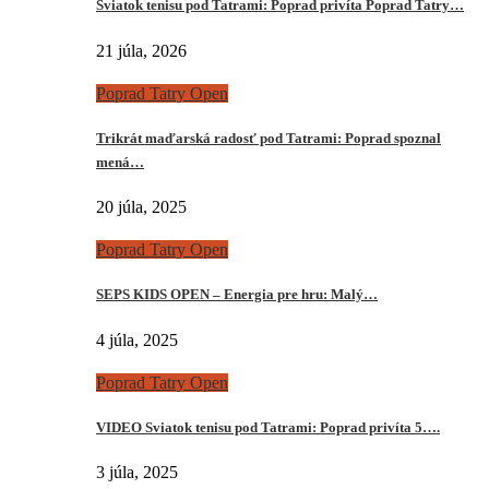
Sviatok tenisu pod Tatrami: Poprad privíta Poprad Tatry…
21 júla, 2026
Poprad Tatry Open
Trikrát maďarská radosť pod Tatrami: Poprad spoznal
mená…
20 júla, 2025
Poprad Tatry Open
SEPS KIDS OPEN – Energia pre hru: Malý…
4 júla, 2025
Poprad Tatry Open
VIDEO Sviatok tenisu pod Tatrami: Poprad privíta 5….
3 júla, 2025