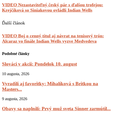
VIDEO Nezastaviteľný český pár s ďalšou trofejou:
Krejčíková so Siniakovou ovládli Indian Wells
Ďalší článok
VIDEO Boj o cenný titul aj návrat na tenisový trón:
Alcaraz vo finále Indian Wells vyzve Medvedeva
Podobné články
Slováci v akcii: Pondelok 10. august
10 augusta, 2026
Vyradili aj favoritky: Mihalíková s Britkou na
Masters...
9 augusta, 2026
Obavy sa naplnili: Prvý muž sveta Sinner zarmútil...