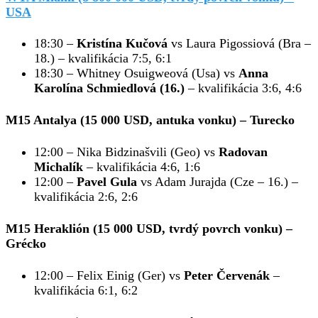
USA
18:30 –
Kristína Kučová
vs Laura Pigossiová (Bra –
18.) – kvalifikácia 7:5, 6:1
18:30 – Whitney Osuigweová (Usa) vs
Anna
Karolína Schmiedlová (16.)
– kvalifikácia 3:6, 4:6
M15 Antalya (15 000 USD, antuka vonku)
– Turecko
12:00 – Nika Bidzinašvili (Geo) vs
Radovan
Michalík
– kvalifikácia 4:6, 1:6
12:00 –
Pavel Gula
vs Adam Jurajda (Cze – 16.) –
kvalifikácia 2:6, 2:6
M15 Heraklión (15 000 USD, tvrdý povrch vonku)
–
Grécko
12:00 – Felix Einig (Ger) vs
Peter Červenák
–
kvalifikácia 6:1, 6:2