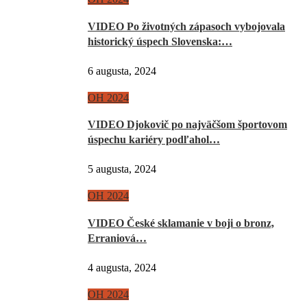
VIDEO Po životných zápasoch vybojovala
historický úspech Slovenska:…
6 augusta, 2024
OH 2024
VIDEO Djokovič po najväčšom športovom
úspechu kariéry podľahol…
5 augusta, 2024
OH 2024
VIDEO České sklamanie v boji o bronz,
Erraniová…
4 augusta, 2024
OH 2024