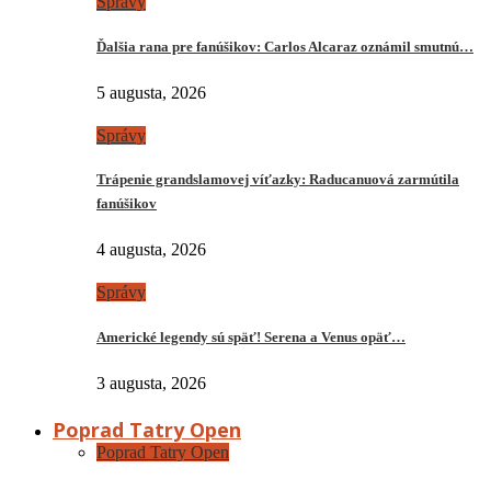
Správy
Ďalšia rana pre fanúšikov: Carlos Alcaraz oznámil smutnú…
5 augusta, 2026
Správy
Trápenie grandslamovej víťazky: Raducanuová zarmútila
fanúšikov
4 augusta, 2026
Správy
Americké legendy sú späť! Serena a Venus opäť…
3 augusta, 2026
Poprad Tatry Open
Poprad Tatry Open