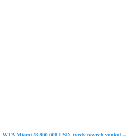
WTA Miami (8 800 000 USD, tvrdý povrch vonku)
–