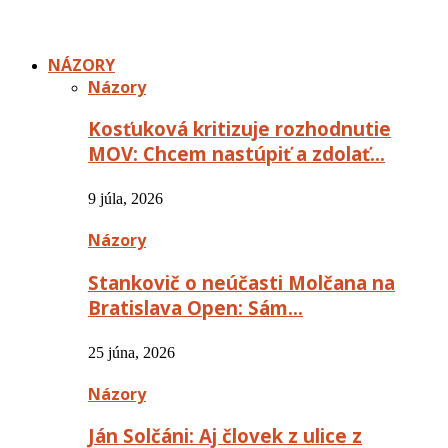
NÁZORY
Názory
Kosťuková kritizuje rozhodnutie
MOV: Chcem nastúpiť a zdolať…
9 júla, 2026
Názory
Stankovič o neúčasti Molčana na
Bratislava Open: Sám…
25 júna, 2026
Názory
Ján Solčáni: Aj človek z ulice z