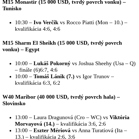
M15 Monastir (15 000 USD, tvrdý povrch vonku)
–
Tunisko
10:30 –
Ivo Verčík
vs Rocco Piatti (Mon – 10.) –
kvalifikácia 4:6, 4:6
M15 Sharm El Sheikh (15 000 USD, tvrdý povrch
vonku)
– Egypt
10:00 –
Lukáš Pokorný
vs Joshua Sheehy (Usa – Q)
– finále (6)6:7, 4:6
10:00 –
Tomáš Lánik (7.)
vs Igor Trunov –
kvalifikácia 6:3, 6:2
W40 Maribor (40 000 USD, tvrdý povrch hala)
–
Slovinsko
13:00 – Laura Dragunová (Cro – WC) vs
Viktória
Morvayová (14.)
– kvalifikácia 3:6, 2:6
13:00 –
Eszter Mériová
vs Anna Turatiová (Ita –
13.) – kvalifikácia 2:6, 3:6