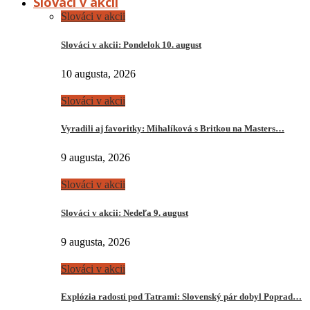
Slováci v akcii
Slováci v akcii
Slováci v akcii: Pondelok 10. august
10 augusta, 2026
Slováci v akcii
Vyradili aj favoritky: Mihalíková s Britkou na Masters…
9 augusta, 2026
Slováci v akcii
Slováci v akcii: Nedeľa 9. august
9 augusta, 2026
Slováci v akcii
Explózia radosti pod Tatrami: Slovenský pár dobyl Poprad…