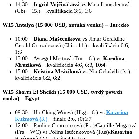
14:30 –
Ingrid Vojčináková
vs Maia Lumsdenová
(Gbr – 15.) – kvalifikácia 3:6, 1:6
W15 Antalya (15 000 USD, antuka vonku)
– Turecko
10:00 –
Diana Maščeníková
vs Jimar Geraldine
Gerald Gonzalezová (Chi – 11.) – kvalifikácia 0:6,
1:6
13:00 – Aysegul Mertová (Tur – 6.) vs
Karolína
Mráziková
– kvalifikácia 4:6, 6:3, 10:4
15:00 –
Kristína Mráziková
vs Nia Gelašvili (Isr) –
kvalifikácia 6:2, 6:2
W15 Sharm El Sheikh (15 000 USD, tvrdý povrch
vonku)
– Egypt
09:30 – Ho Ching Wuová (Hkg – 6.) vs
Katarína
Kužmová (3.)
– finále 2:6, (0)6:7
12:00 – Pauline Courcouxová (Fra)/Camille Mogaová
(Fra – WC) vs Polina Iatčenkovová (Rus)/
Katarína
Kužmová (2.)
– finále 4:6, 0:6