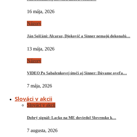
16 mája, 2026
Názory
Ján Solčáni: Alcaraz, Djokovič a Sinner nemajú dokonalú…
13 mája, 2026
Názory
VIDEO Po Sabalenkovej útočí aj Sinner: Dávame oveľa…
7 mája, 2026
Slováci v akcii
Slováci v akcii
Dobrý signál: Lacko na ME doviedol Slovensko k…
7 augusta, 2026