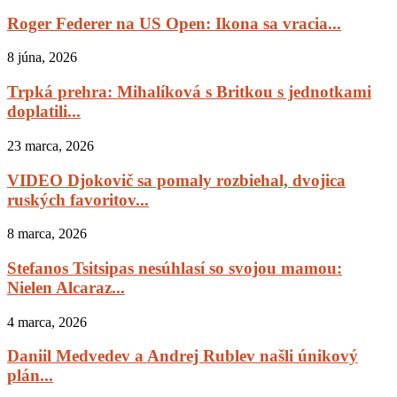
Roger Federer na US Open: Ikona sa vracia...
8 júna, 2026
Trpká prehra: Mihalíková s Britkou s jednotkami
doplatili...
23 marca, 2026
VIDEO Djokovič sa pomaly rozbiehal, dvojica
ruských favoritov...
8 marca, 2026
Stefanos Tsitsipas nesúhlasí so svojou mamou:
Nielen Alcaraz...
4 marca, 2026
Daniil Medvedev a Andrej Rublev našli únikový
plán...