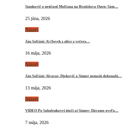
Stankovič o neúčasti Molčana na Bratislava Open: Sám…
25 júna, 2026
Názory
Ján Solčáni: Aj človek z ulice z večera…
16 mája, 2026
Názory
Ján Solčáni: Alcaraz, Djokovič a Sinner nemajú dokonalú…
13 mája, 2026
Názory
VIDEO Po Sabalenkovej útočí aj Sinner: Dávame oveľa…
7 mája, 2026