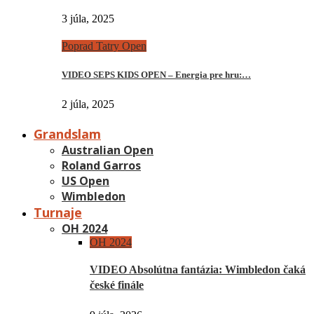
3 júla, 2025
Poprad Tatry Open
VIDEO SEPS KIDS OPEN – Energia pre hru:…
2 júla, 2025
Grandslam
Australian Open
Roland Garros
US Open
Wimbledon
Turnaje
OH 2024
OH 2024
VIDEO Absolútna fantázia: Wimbledon čaká
české finále