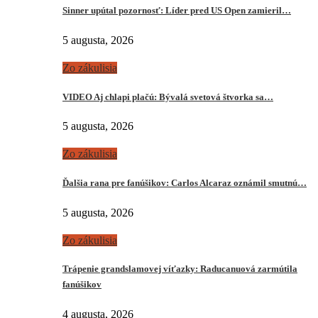
Sinner upútal pozornosť: Líder pred US Open zamieril…
5 augusta, 2026
Zo zákulisia
VIDEO Aj chlapi plačú: Bývalá svetová štvorka sa…
5 augusta, 2026
Zo zákulisia
Ďalšia rana pre fanúšikov: Carlos Alcaraz oznámil smutnú…
5 augusta, 2026
Zo zákulisia
Trápenie grandslamovej víťazky: Raducanuová zarmútila
fanúšikov
4 augusta, 2026