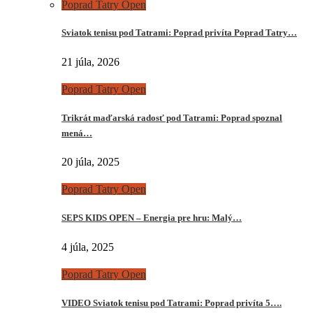
Poprad Tatry Open
Sviatok tenisu pod Tatrami: Poprad privíta Poprad Tatry…
21 júla, 2026
Poprad Tatry Open
Trikrát maďarská radosť pod Tatrami: Poprad spoznal
mená…
20 júla, 2025
Poprad Tatry Open
SEPS KIDS OPEN – Energia pre hru: Malý…
4 júla, 2025
Poprad Tatry Open
VIDEO Sviatok tenisu pod Tatrami: Poprad privíta 5….