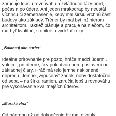
zaručuje lepšiu
rovnováhu a zvládnutie fázy pred,
počas a po údere. Ani jeden mrakodrap by neustál
víchricu či zemetrasenie, keby mal širšiu vrchnú časť
budovy ako základy.
Tréner by mal byt inžinierom
architektom. Taktiež plánuje a pracuje na niečom, čo
má byť kvalitné, stabilné a vydržať roky.
„Balansuj ako surfer“
Ideálne prirovnanie pre postoj hráča medzi údermi,
volejmi, pri riterne, či v polootvorenom postavení od
základnej čiary. Hráč má telo jemne naklonené
dopredu. Jemne „vypučený“ zadok, nohy dostatočne
od seba – na šírku ramien, zaručia lepšiu rovnováhu
pre vykonávanie kvalitnejších úderov.
„Morská vlna“
Od náprahu až po dokončenie by mal plynulý