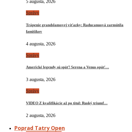
5 augusta, 2026
Správy
Trápenie grandslamovej víťazky: Raducanuová zarmútila
fanúšikov
4 augusta, 2026
Správy
Americké legendy sú späť! Serena a Venus opäť…
3 augusta, 2026
Správy
VIDEO Z kvalifikácie až po titul: Ruský triumf…
2 augusta, 2026
Poprad Tatry Open