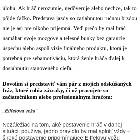
úlohu. Ak hráč nerozumie, nedôveruje alebo nechce, tak to
pôjde ťažko. Predstava jazdy so zatiahnutou ručnou brzdou
nie je asi pre nikoho príjemná. Veď prečo by mal hráč
namáhať svoje mozgové a telesné bunky bez garancie
úspechu alebo aspoň vízie finálneho produktu, ktorá je
potrebná pre sebamotiváciu, ktorá ženie hráča ďalej k
dosiahnutiu stanoveného cieľa.
Dovolím si predstaviť vám pár z mojich odskúšaných
fráz, ktoré robia zázraky, či už pracujete so
začiatočníkom alebo profesionálnym hráčom:
„Eiffelova veža“
Nezáležiac na tom, aké postavenie hráč v danej
situácii používa, jedno pravidlo by mal splniť vždy –
široké postavenie pripomínajúce Eiffelovu vežu