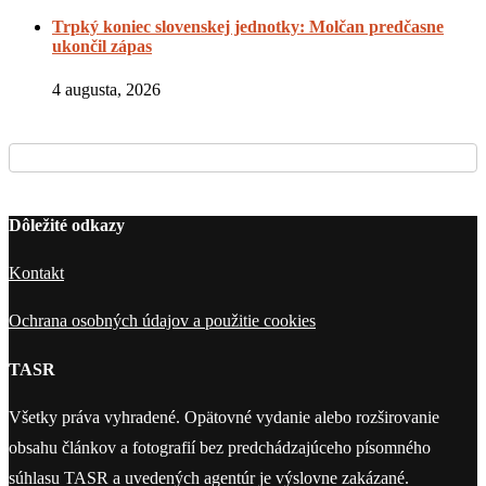
Trpký koniec slovenskej jednotky: Molčan predčasne
ukončil zápas
4 augusta, 2026
Dôležité odkazy
Kontakt
Ochrana osobných údajov a použitie cookies
TASR
Všetky práva vyhradené. Opätovné vydanie alebo rozširovanie
obsahu článkov a fotografií bez predchádzajúceho písomného
súhlasu TASR a uvedených agentúr je výslovne zakázané.