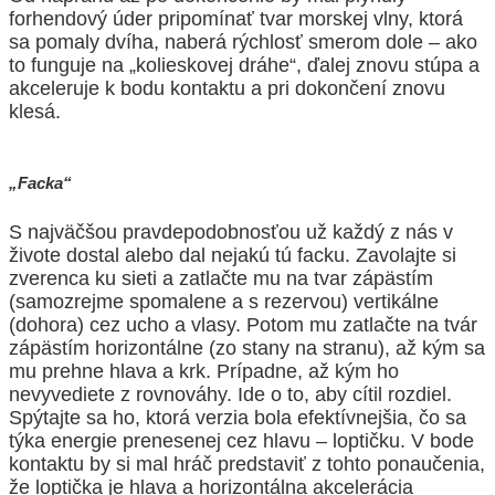
forhendový úder pripomínať tvar morskej vlny, ktorá
sa pomaly dvíha, naberá rýchlosť smerom dole – ako
to funguje na
„kolieskovej dráhe“, ďalej znovu stúpa a
akceleruje k bodu kontaktu a pri dokončení znovu
klesá.
„Facka“
S najväčšou pravdepodobnosťou už každý z nás v
živote dostal alebo dal nejakú tú facku. Zavolajte si
zverenca ku sieti a zatlačte mu na tvar zápästím
(samozrejme
spomalene a s rezervou) vertikálne
(dohora) cez ucho a vlasy. Potom mu zatlačte na tvár
zápästím horizontálne (zo stany na stranu), až kým sa
mu prehne hlava a krk. P
rípadne, až kým ho
nevyvediete z rovnováhy. Ide o to, aby cítil rozdiel.
Spýtajte sa ho, ktorá verzia bola efektívnejšia, čo sa
týka energie prenesenej cez hlavu –
loptičku. V bode
kontaktu by si mal hráč predstaviť z tohto ponaučenia,
že loptička je hlava a horizontálna akcelerácia