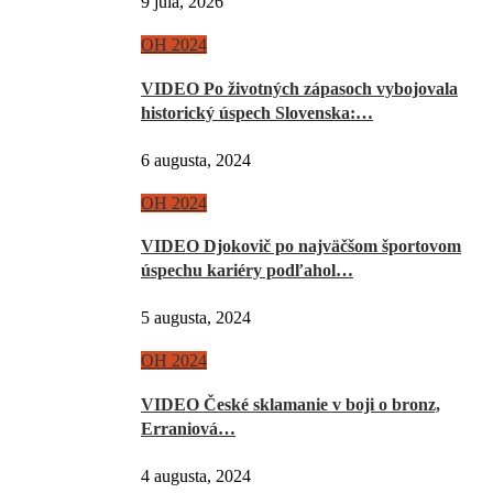
9 júla, 2026
OH 2024
VIDEO Po životných zápasoch vybojovala
historický úspech Slovenska:…
6 augusta, 2024
OH 2024
VIDEO Djokovič po najväčšom športovom
úspechu kariéry podľahol…
5 augusta, 2024
OH 2024
VIDEO České sklamanie v boji o bronz,
Erraniová…
4 augusta, 2024