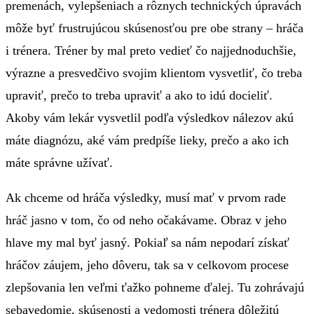
premenách, vylepšeniach a rôznych technických úpravách
môže byť frustrujúcou skúsenosťou pre obe strany – hráča
i trénera. Tréner by mal preto vedieť čo najjednoduchšie,
výrazne a presvedčivo svojim klientom vysvetliť, čo treba
upraviť, prečo to treba upraviť a ako to idú docieliť.
Akoby vám lekár vysvetlil podľa výsledkov nálezov akú
máte diagnózu, aké vám predpíše lieky, prečo a ako ich
máte správne užívať.
Ak chceme od hráča výsledky, musí mať v prvom rade
hráč jasno v tom, čo od neho očakávame. Obraz v jeho
hlave my mal byť jasný. Pokiaľ sa nám nepodarí získať
hráčov záujem, jeho dôveru, tak sa v celkovom procese
zlepšovania len veľmi ťažko pohneme ďalej. Tu zohrávajú
sebavedomie, skúsenosti a vedomosti trénera dôležitú