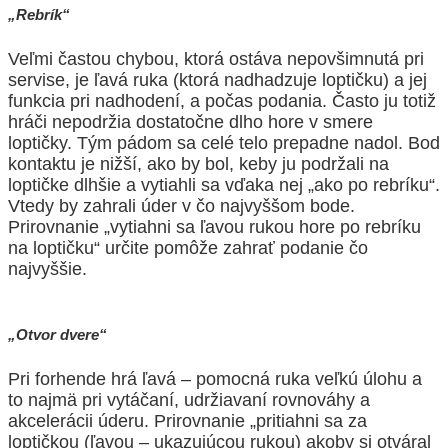
„Rebrík“
Veľmi častou chybou, ktorá ostáva nepovšimnutá pri
servise, je ľavá ruka (ktorá nadhadzuje loptičku) a jej
funkcia pri nadhodení, a počas podania. Často ju totiž
hráči
nepodržia dostatočne dlho hore v smere
loptičky. Tým pádom sa celé telo prepadne nadol. Bod
kontaktu je nižší, ako by bol, keby ju podržali na
loptičke
dlhšie a vytiahli sa vďaka nej „ako po rebríku“.
Vtedy by zahrali úder v čo najvyššom bode.
Prirovnanie „vytiahni sa ľavou rukou hore po rebríku
na loptičku“ určite
pomôže zahrať podanie čo
najvyššie.
„Otvor dvere“
Pri forhende hrá ľavá – pomocná ruka veľkú úlohu a
to najmä pri vytáčaní, udržiavaní rovnováhy a
akcelerácii úderu. Prirovnanie „pritiahni sa za
loptičkou (ľavou –
ukazujúcou rukou) akoby si otváral