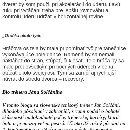
dvere“ by som použil pri akcelerácii do úderu. Ľavú
ruku pri vytáčaní treba pre lepšiu rovnováhu a
kontrolu úderu udržať v
horizontálnej rovine.
„Otočka okolo tyče“
Hráčova os tela by mala pripomínať tyč pre tanečnice
vykonávajúce pole dance. Ramená by sa nemali
nakláňať do strán, stúpať, či klesať. Telo hráča by
sa
malo predovšetkým pri bočných úderoch v behu
otáčať okolo svojej osi. Tým sa zaručí aj rýchlejší
návrat do stredu dvorca – recovery.
Bio trénera Jána Solčániho
V tomto blogu sa slovenský tenisový tréner Ján Solčáni,
dlhodobo pôsobiaci v zahraničí, s vami podelí o bohaté
skúsenosti nadobudnuté počas trénerskej kariéry, ktorá
bola a je naozaj veľmi pestrá. Už ako 37-ročný
pôsobil
na
4 kontinentoch a v 9
rôznych
krajinách. Pracoval a