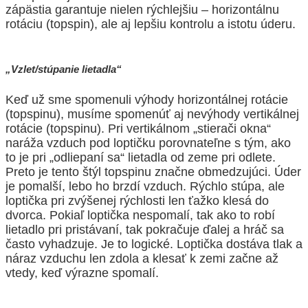
zápästia garantuje nielen rýchlejšiu –
horizontálnu
rotáciu (topspin), ale aj lepšiu kontrolu a istotu úderu.
„Vzlet/stúpanie lietadla“
Keď už sme spomenuli výhody horizontálnej rotácie
(topspinu), musíme spomenúť aj nevýhody vertikálnej
rotácie (topspinu). Pri vertikálnom „stierači okna“
naráža
vzduch pod loptičku porovnateľne s tým, ako
to je pri „odliepaní sa“ lietadla od zeme pri odlete.
Preto je tento štýl topspinu značne obmedzujúci. Úder
je pomalší,
lebo ho brzdí vzduch. Rýchlo stúpa, ale
loptička pri zvýšenej rýchlosti len ťažko klesá do
dvorca. Pokiaľ loptička nespomalí, tak ako to robí
lietadlo pri
pristávaní, tak pokračuje ďalej a hráč sa
často vyhadzuje. Je to logické. Loptička dostáva tlak a
náraz vzduchu len zdola a klesať k zemi
začne až
vtedy, keď výrazne spomalí.