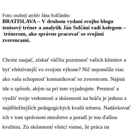
Foto: osobný archív Jána Solčániho
BRATISLAVA – V druhom vydaní svojho blogu
tenisový tréner a analytik Ján Solčáni radí kolegom –
trénerom, ako správne pracovať so svojimi
zverencami.
Chcete zaujať, získať väčšiu pozornosť vašich klientov a
byť efektívnejší vo svojom výkone? Nič nepomôže viac
ako vaša schopnosť komunikovať so zverencom. Najmä
ide o spôsob, akým sa pri tom vyjadrujete. Preniesť a
využiť svoje vedomosti a skúsenosti na hráča je jednou z
najdôležitejších pedagogických kvalít trénera. Nadávkovať
ich v tom správnom množstve a poradí je tou ďalšou
kvalitou. Zo skúseností všetci vieme, že práca na