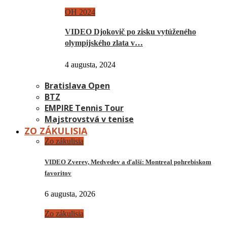
OH 2024
VIDEO Djokovič po zisku vytúženého
olympijského zlata v…
4 augusta, 2024
Bratislava Open
BTZ
EMPIRE Tennis Tour
Majstrovstvá v tenise
ZO ZÁKULISIA
Zo zákulisia
VIDEO Zverev, Medvedev a ďalší: Montreal pohrebiskom
favoritov
6 augusta, 2026
Zo zákulisia