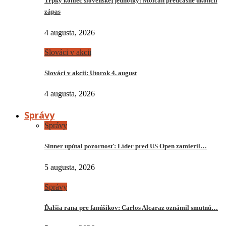
Trpký koniec slovenskej jednotky: Molčan predčasne ukončil
zápas
4 augusta, 2026
Slováci v akcii
Slováci v akcii: Utorok 4. august
4 augusta, 2026
Správy
Správy
Sinner upútal pozornosť: Líder pred US Open zamieril…
5 augusta, 2026
Správy
Ďalšia rana pre fanúšikov: Carlos Alcaraz oznámil smutnú…