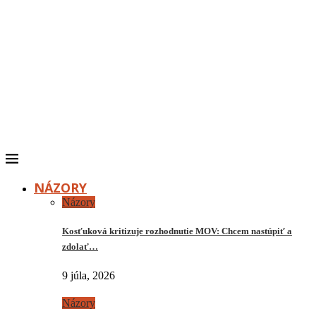
NÁZORY
Názory
Kosťuková kritizuje rozhodnutie MOV: Chcem nastúpiť a
zdolať…
9 júla, 2026
Názory