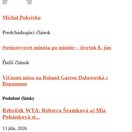
Michal Pokrivka
Predchádzajúci článok
#tenisovysvet minúta po minúte – štvrtok 8. jún
Ďalší článok
Víťazmi mixu na Roland Garros Dabrowská s
Bopannom
Podobné články
Rebríček WTA: Rebecca Šramková aj Mia
Pohánková si...
13 júla, 2026