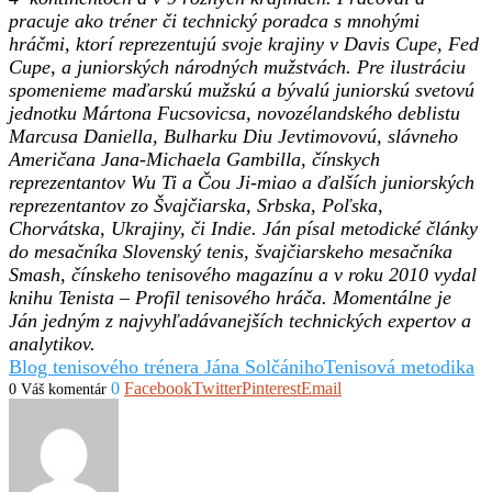
pracuje ako tréner či technický poradca s mnohými
hráčmi, ktorí reprezentujú svoje krajiny v Davis Cupe, Fed
Cupe, a juniorských národných mužstvách. Pre ilustráciu
spomenieme maďarskú mužskú a bývalú juniorskú svetovú
jednotku Mártona Fucsovicsa, novozélandského deblistu
Marcusa Daniella, Bulharku Diu Jevtimovovú, slávneho
Američana Jana-Michaela Gambilla, čínskych
reprezentantov Wu Ti a Čou Ji-miao a ďalších juniorských
reprezentantov zo Švajčiarska, Srbska, Poľska,
Chorvátska, Ukrajiny, či Indie. Ján písal metodické články
do mesačníka Slovenský tenis, švajčiarskeho mesačníka
Smash, čínskeho tenisového magazínu a v roku 2010 vydal
knihu Tenista –
Profil tenisového hráča. Momentálne je
Ján jedným z najvyhľadávanejších technických expertov a
analytikov.
Blog tenisového trénera Jána Solčániho
Tenisová metodika
0
Facebook
Twitter
Pinterest
Email
0 Váš komentár