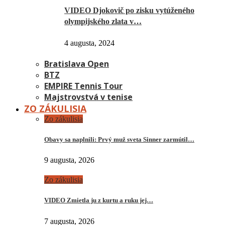
VIDEO Djokovič po zisku vytúženého
olympijského zlata v…
4 augusta, 2024
Bratislava Open
BTZ
EMPIRE Tennis Tour
Majstrovstvá v tenise
ZO ZÁKULISIA
Zo zákulisia
Obavy sa naplnili: Prvý muž sveta Sinner zarmútil…
9 augusta, 2026
Zo zákulisia
VIDEO Zmietla ju z kurtu a ruku jej…
7 augusta, 2026