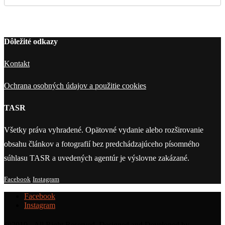
Dôležité odkazy
Kontakt
Ochrana osobných údajov a použitie cookies
TASR
Všetky práva vyhradené. Opätovné vydanie alebo rozširovanie
obsahu článkov a fotografií bez predchádzajúceho písomného
súhlasu TASR a uvedených agentúr je výslovne zakázané.
Facebook
Instagram
Facebook
Instagram
@2019 - All Right Reserved. Designed and Developed by