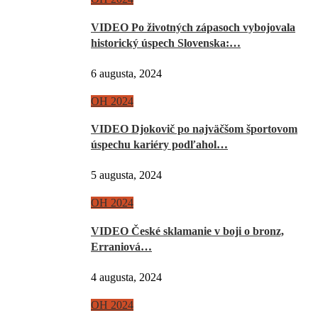
VIDEO Po životných zápasoch vybojovala
historický úspech Slovenska:…
6 augusta, 2024
OH 2024
VIDEO Djokovič po najväčšom športovom
úspechu kariéry podľahol…
5 augusta, 2024
OH 2024
VIDEO České sklamanie v boji o bronz,
Erraniová…
4 augusta, 2024
OH 2024