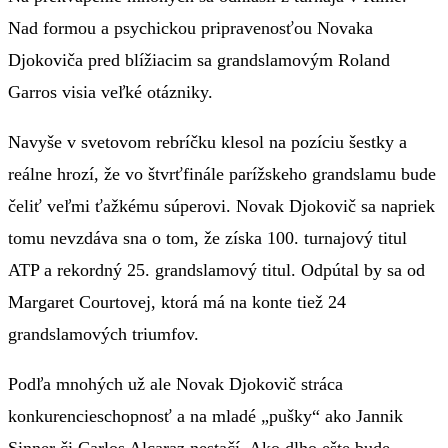
Nad formou a psychickou pripravenosťou Novaka
Djokoviča pred blížiacim sa grandslamovým Roland
Garros visia veľké otázniky.
Navyše v svetovom rebríčku klesol na pozíciu šestky a
reálne hrozí, že vo štvrťfinále parížskeho grandslamu bude
čeliť veľmi ťažkému súperovi. Novak Djokovič sa napriek
tomu nevzdáva sna o tom, že získa 100. turnajový titul
ATP a rekordný 25. grandslamový titul. Odpútal by sa od
Margaret Courtovej, ktorá má na konte tiež 24
grandslamových triumfov.
Podľa mnohých už ale Novak Djokovič stráca
konkurencieschopnosť a na mladé „pušky“ ako Jannik
Sinner či Carlos Alcaraz nestačí. Ako dlho ešte bude