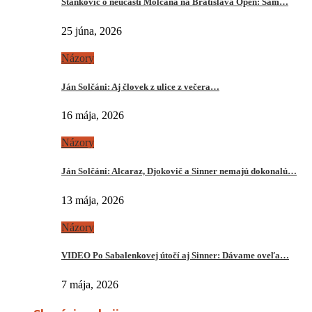
Stankovič o neúčasti Molčana na Bratislava Open: Sám…
25 júna, 2026
Názory
Ján Solčáni: Aj človek z ulice z večera…
16 mája, 2026
Názory
Ján Solčáni: Alcaraz, Djokovič a Sinner nemajú dokonalú…
13 mája, 2026
Názory
VIDEO Po Sabalenkovej útočí aj Sinner: Dávame oveľa…
7 mája, 2026