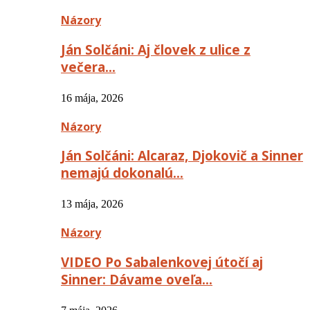
Názory
Ján Solčáni: Aj človek z ulice z
večera…
16 mája, 2026
Názory
Ján Solčáni: Alcaraz, Djokovič a Sinner
nemajú dokonalú…
13 mája, 2026
Názory
VIDEO Po Sabalenkovej útočí aj
Sinner: Dávame oveľa…