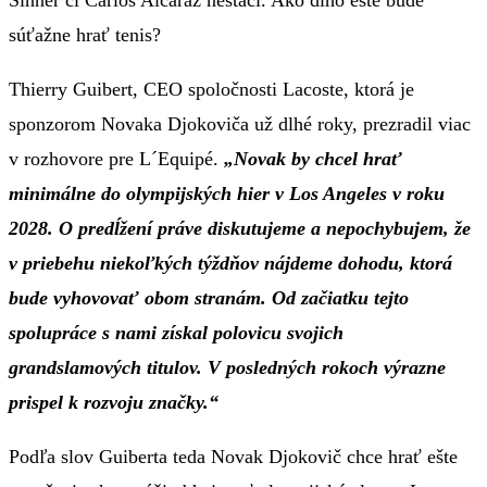
súťažne hrať tenis?
Thierry Guibert, CEO spoločnosti Lacoste, ktorá je
sponzorom Novaka Djokoviča už dlhé roky, prezradil viac
v rozhovore pre L´Equipé.
„Novak by chcel hrať
minimálne do olympijských hier v Los Angeles v roku
2028. O predĺžení práve diskutujeme a nepochybujem, že
v priebehu niekoľkých týždňov nájdeme dohodu, ktorá
bude vyhovovať obom stranám. Od začiatku tejto
spolupráce s nami získal polovicu svojich
grandslamových titulov. V posledných rokoch výrazne
prispel k rozvoju značky.“
Podľa slov Guiberta teda Novak Djokovič chce hrať ešte