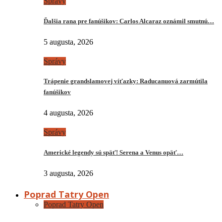
Správy
Ďalšia rana pre fanúšikov: Carlos Alcaraz oznámil smutnú…
5 augusta, 2026
Správy
Trápenie grandslamovej víťazky: Raducanuová zarmútila
fanúšikov
4 augusta, 2026
Správy
Americké legendy sú späť! Serena a Venus opäť…
3 augusta, 2026
Poprad Tatry Open
Poprad Tatry Open