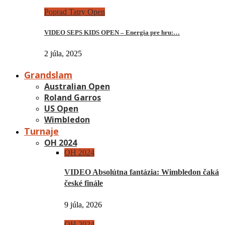
Poprad Tatry Open
VIDEO SEPS KIDS OPEN – Energia pre hru:…
2 júla, 2025
Grandslam
Australian Open
Roland Garros
US Open
Wimbledon
Turnaje
OH 2024
OH 2024
VIDEO Absolútna fantázia: Wimbledon čaká
české finále
9 júla, 2026
OH 2024