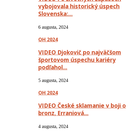
vybojovala historický úspech
Slovenska:…
6 augusta, 2024
OH 2024
VIDEO Djokovič po najväčšom
športovom úspechu kariéry
podľahol…
5 augusta, 2024
OH 2024
VIDEO České sklamanie v boji o
bronz, Erraniová…
4 augusta, 2024