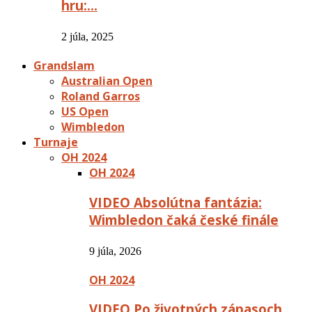
hru:…
2 júla, 2025
Grandslam
Australian Open
Roland Garros
US Open
Wimbledon
Turnaje
OH 2024
OH 2024
VIDEO Absolútna fantázia:
Wimbledon čaká české finále
9 júla, 2026
OH 2024
VIDEO Po životných zápasoch