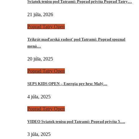
Sviatok tenisu pod Tatrami: Poprad privíta Poprad Tatry…
21 júla, 2026
Poprad Tatry Open
Trikrát maďarská radosť pod Tatrami: Poprad spoznal
mená…
20 júla, 2025
Poprad Tatry Open
SEPS KIDS OPEN – Energia pre hru: Malý…
4 júla, 2025
Poprad Tatry Open
VIDEO Sviatok tenisu pod Tatrami: Poprad privíta 5….
3 júla, 2025