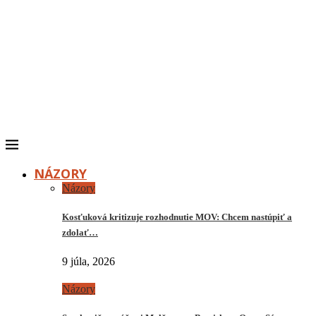
NÁZORY
Názory
Kosťuková kritizuje rozhodnutie MOV: Chcem nastúpiť a
zdolať…
9 júla, 2026
Názory