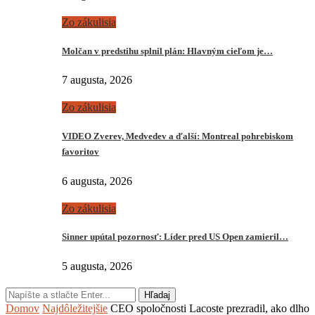
Zo zákulisia
Molčan v predstihu splnil plán: Hlavným cieľom je…
7 augusta, 2026
Zo zákulisia
VIDEO Zverev, Medvedev a ďalší: Montreal pohrebiskom
favoritov
6 augusta, 2026
Zo zákulisia
Sinner upútal pozornosť: Líder pred US Open zamieril…
5 augusta, 2026
Hľadaj
Domov
Najdôležitejšie
CEO spoločnosti Lacoste prezradil, ako dlho