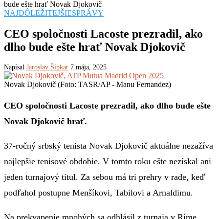
bude ešte hrať Novak Djokovič
NAJDÔLEŽITEJŠIE
SPRÁVY
CEO spoločnosti Lacoste prezradil, ako
dlho bude ešte hrať Novak Djokovič
Napísal
Jaroslav Šípkar
7 mája, 2025
Novak Djokovič (Foto: TASR/AP - Manu Fernandez)
CEO spoločnosti Lacoste prezradil, ako dlho bude ešte
Novak Djokovič hrať.
37-ročný srbský tenista Novak Djokovič aktuálne nezažíva
najlepšie tenisové obdobie. V tomto roku ešte nezískal ani
jeden turnajový titul. Za sebou má tri prehry v rade, keď
podľahol postupne Menšíkovi, Tabilovi a Arnaldimu.
Na prekvapenie mnohých sa odhlásil z turnaja v Ríme.