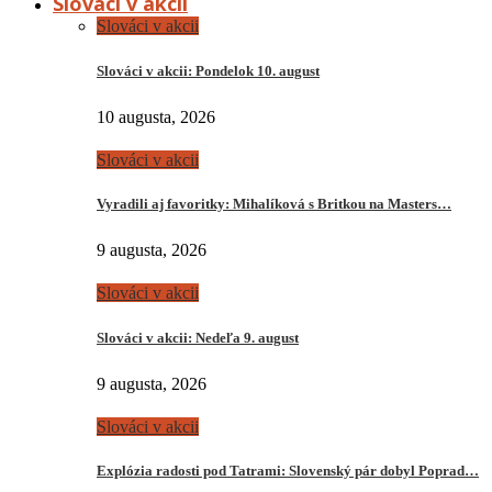
Slováci v akcii
Slováci v akcii
Slováci v akcii: Pondelok 10. august
10 augusta, 2026
Slováci v akcii
Vyradili aj favoritky: Mihalíková s Britkou na Masters…
9 augusta, 2026
Slováci v akcii
Slováci v akcii: Nedeľa 9. august
9 augusta, 2026
Slováci v akcii
Explózia radosti pod Tatrami: Slovenský pár dobyl Poprad…