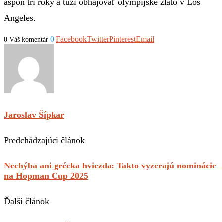
aspoň tri roky a túži obhajovať olympijské zlato v Los
Angeles.
0
Facebook
Twitter
Pinterest
Email
0 Váš komentár
Jaroslav Šípkar
Predchádzajúci článok
Nechýba ani grécka hviezda: Takto vyzerajú nominácie
na Hopman Cup 2025
Ďalší článok