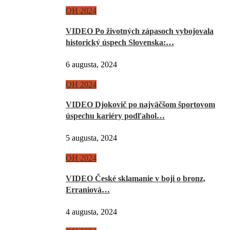
OH 2024
VIDEO Po životných zápasoch vybojovala
historický úspech Slovenska:…
6 augusta, 2024
OH 2024
VIDEO Djokovič po najväčšom športovom
úspechu kariéry podľahol…
5 augusta, 2024
OH 2024
VIDEO České sklamanie v boji o bronz,
Erraniová…
4 augusta, 2024