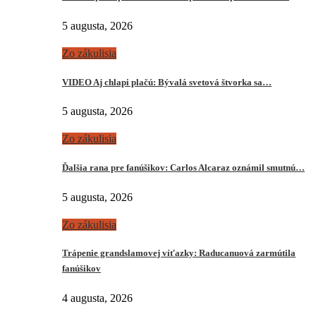
5 augusta, 2026
Zo zákulisia
VIDEO Aj chlapi plačú: Bývalá svetová štvorka sa…
5 augusta, 2026
Zo zákulisia
Ďalšia rana pre fanúšikov: Carlos Alcaraz oznámil smutnú…
5 augusta, 2026
Zo zákulisia
Trápenie grandslamovej víťazky: Raducanuová zarmútila
fanúšikov
4 augusta, 2026