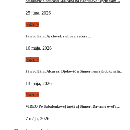
Stankovič o neúčasti Molčana na Bratislava Open: Sám…
25 júna, 2026
Názory
Ján Solčáni: Aj človek z ulice z večera…
16 mája, 2026
Názory
Ján Solčáni: Alcaraz, Djokovič a Sinner nemajú dokonalú…
13 mája, 2026
Názory
VIDEO Po Sabalenkovej útočí aj Sinner: Dávame oveľa…
7 mája, 2026