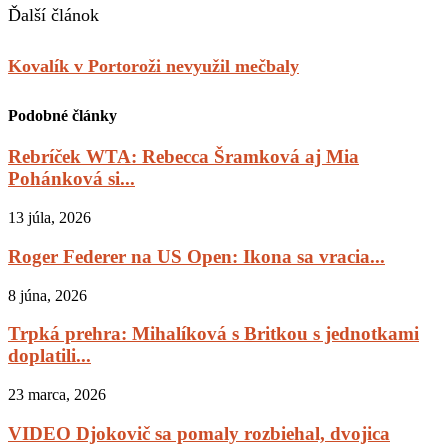
Ďalší článok
Kovalík v Portoroži nevyužil mečbaly
Podobné články
Rebríček WTA: Rebecca Šramková aj Mia
Pohánková si...
13 júla, 2026
Roger Federer na US Open: Ikona sa vracia...
8 júna, 2026
Trpká prehra: Mihalíková s Britkou s jednotkami
doplatili...
23 marca, 2026
VIDEO Djokovič sa pomaly rozbiehal, dvojica