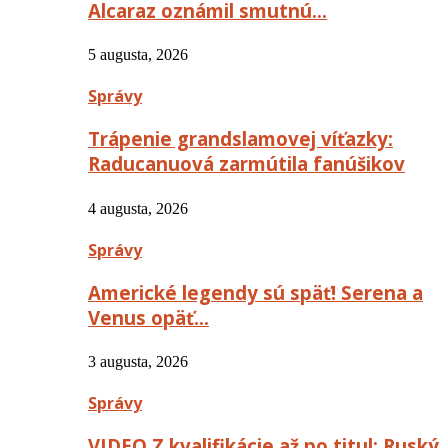
Alcaraz oznámil smutnú…
5 augusta, 2026
Správy
Trápenie grandslamovej víťazky:
Raducanuová zarmútila fanúšikov
4 augusta, 2026
Správy
Americké legendy sú späť! Serena a
Venus opäť…
3 augusta, 2026
Správy
VIDEO Z kvalifikácie až po titul: Ruský