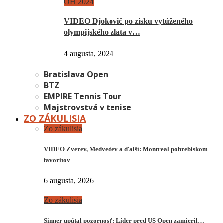
OH 2024
VIDEO Djokovič po zisku vytúženého
olympijského zlata v…
4 augusta, 2024
Bratislava Open
BTZ
EMPIRE Tennis Tour
Majstrovstvá v tenise
ZO ZÁKULISIA
Zo zákulisia
VIDEO Zverev, Medvedev a ďalší: Montreal pohrebiskom
favoritov
6 augusta, 2026
Zo zákulisia
Sinner upútal pozornosť: Líder pred US Open zamieril…