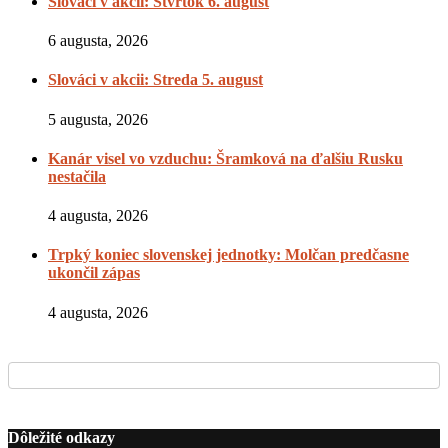
Slováci v akcii: Štvrtok 6. august
6 augusta, 2026
Slováci v akcii: Streda 5. august
5 augusta, 2026
Kanár visel vo vzduchu: Šramková na ďalšiu Rusku
nestačila
4 augusta, 2026
Trpký koniec slovenskej jednotky: Molčan predčasne
ukončil zápas
4 augusta, 2026
Dôležité odkazy