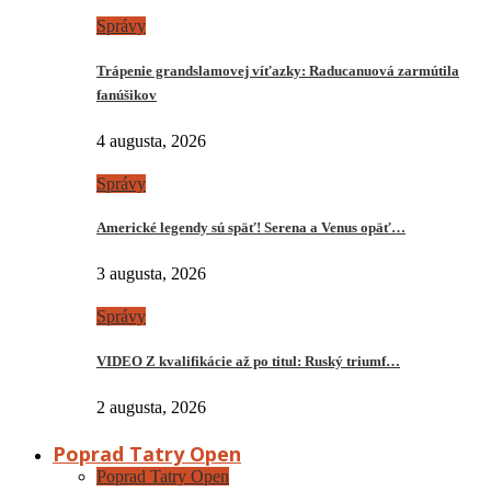
Správy
Trápenie grandslamovej víťazky: Raducanuová zarmútila
fanúšikov
4 augusta, 2026
Správy
Americké legendy sú späť! Serena a Venus opäť…
3 augusta, 2026
Správy
VIDEO Z kvalifikácie až po titul: Ruský triumf…
2 augusta, 2026
Poprad Tatry Open
Poprad Tatry Open