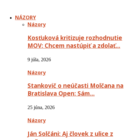
NÁZORY
Názory
Kosťuková kritizuje rozhodnutie
MOV: Chcem nastúpiť a zdolať…
9 júla, 2026
Názory
Stankovič o neúčasti Molčana na
Bratislava Open: Sám…
25 júna, 2026
Názory
Ján Solčáni: Aj človek z ulice z