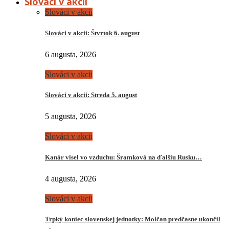
Slováci v akcii
Slováci v akcii
Slováci v akcii: Štvrtok 6. august
6 augusta, 2026
Slováci v akcii
Slováci v akcii: Streda 5. august
5 augusta, 2026
Slováci v akcii
Kanár visel vo vzduchu: Šramková na ďalšiu Rusku…
4 augusta, 2026
Slováci v akcii
Trpký koniec slovenskej jednotky: Molčan predčasne ukončil