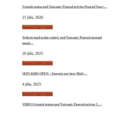
Sviatok tenisu pod Tatrami: Poprad privíta Poprad Tatry…
21 júla, 2026
Poprad Tatry Open
Trikrát maďarská radosť pod Tatrami: Poprad spoznal
mená…
20 júla, 2025
Poprad Tatry Open
SEPS KIDS OPEN – Energia pre hru: Malý…
4 júla, 2025
Poprad Tatry Open
VIDEO Sviatok tenisu pod Tatrami: Poprad privíta 5….