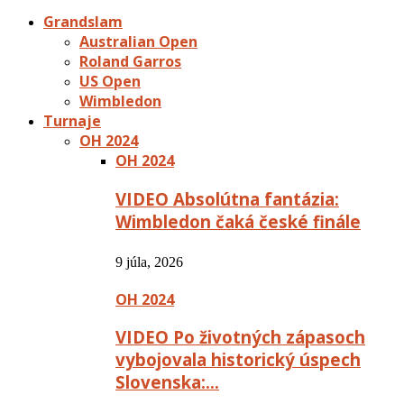
Grandslam
Australian Open
Roland Garros
US Open
Wimbledon
Turnaje
OH 2024
OH 2024
VIDEO Absolútna fantázia:
Wimbledon čaká české finále
9 júla, 2026
OH 2024
VIDEO Po životných zápasoch
vybojovala historický úspech
Slovenska:…