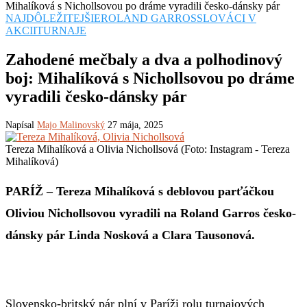
Mihalíková s Nichollsovou po dráme vyradili česko-dánsky pár
NAJDÔLEŽITEJŠIE
ROLAND GARROS
SLOVÁCI V
AKCII
TURNAJE
Zahodené mečbaly a dva a polhodinový
boj: Mihalíková s Nichollsovou po dráme
vyradili česko-dánsky pár
Napísal
Majo Malinovský
27 mája, 2025
Tereza Mihalíková a Olivia Nichollsová (Foto: Instagram - Tereza
Mihalíková)
PARÍŽ – Tereza Mihalíková s deblovou parťáčkou
Oliviou Nichollsovou vyradili na Roland Garros česko-
dánsky pár Linda Nosková a Clara Tausonová.
Slovensko-britský pár plní v Paríži rolu turnajových