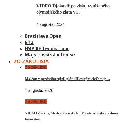
VIDEO Djokovič po zisku vytúženého
olympijského zlata v…
4 augusta, 2024
Bratislava Open
BTZ
EMPIRE Tennis Tour
Majstrovstvá v tenise
ZO ZÁKULISIA
Zo zákulisia
Molčan v predstihu splnil plán: Hlavným cieľom je…
7 augusta, 2026
Zo zákulisia
VIDEO Zverev, Medvedev a ďalší: Montreal pohrebiskom
favoritov