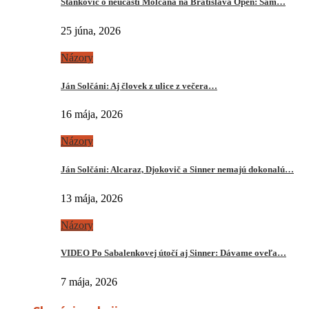
Stankovič o neúčasti Molčana na Bratislava Open: Sám…
25 júna, 2026
Názory
Ján Solčáni: Aj človek z ulice z večera…
16 mája, 2026
Názory
Ján Solčáni: Alcaraz, Djokovič a Sinner nemajú dokonalú…
13 mája, 2026
Názory
VIDEO Po Sabalenkovej útočí aj Sinner: Dávame oveľa…
7 mája, 2026