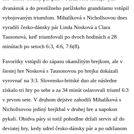
dvanástok a do prestížneho parížskeho grandslamu vstúpil
vybojovaným triumfom. Mihalíková s Nichollsovou dnes
vyradili česko-dánsky pár Linda Nosková a Clara
Tausonová, keď triumfovali po dvoch hodinách a 28
minútach po setoch 6:3, 4:6, 7:6(8).
Favoritky vstúpili do zápasu okamžitým brejkom, ale v
šiestej hre Nosková s Tausonovou po brejku dokázali
vyrovnať na 3:3. Slovensko-britské duo ale následne
získalo tri hry po sebe a za 34 minút oslavovali triumf 6:3
v prvom sete. V druhom dejstve zahodili Mihalíková s
Nichollsovou jediný brejkbal v druhej hre a napokon
pykali. Obidva páry si totiž pohodlne držali servis až do
deviatej hry, kedy udrel česko-dánsky pár a po udržanom