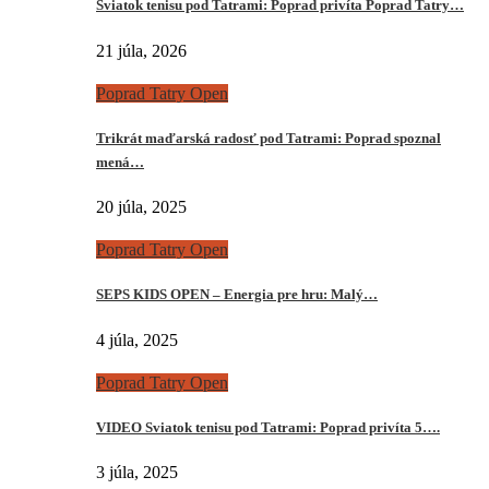
Sviatok tenisu pod Tatrami: Poprad privíta Poprad Tatry…
21 júla, 2026
Poprad Tatry Open
Trikrát maďarská radosť pod Tatrami: Poprad spoznal
mená…
20 júla, 2025
Poprad Tatry Open
SEPS KIDS OPEN – Energia pre hru: Malý…
4 júla, 2025
Poprad Tatry Open
VIDEO Sviatok tenisu pod Tatrami: Poprad privíta 5….
3 júla, 2025