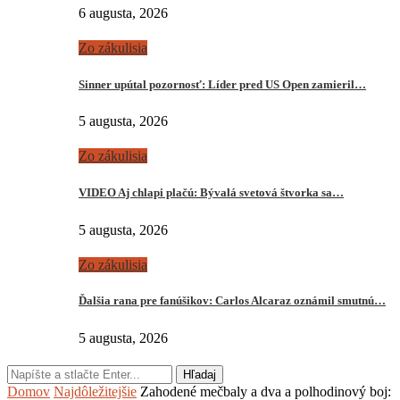
6 augusta, 2026
Zo zákulisia
Sinner upútal pozornosť: Líder pred US Open zamieril…
5 augusta, 2026
Zo zákulisia
VIDEO Aj chlapi plačú: Bývalá svetová štvorka sa…
5 augusta, 2026
Zo zákulisia
Ďalšia rana pre fanúšikov: Carlos Alcaraz oznámil smutnú…
5 augusta, 2026
Hľadaj
Domov
Najdôležitejšie
Zahodené mečbaly a dva a polhodinový boj: