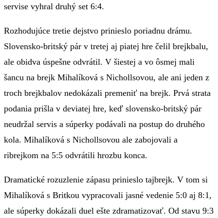
servise vyhral druhý set 6:4.
Rozhodujúce tretie dejstvo prinieslo poriadnu drámu.
Slovensko-britský pár v tretej aj piatej hre čelil brejkbalu,
ale obidva úspešne odvrátil. V šiestej a vo ôsmej mali
šancu na brejk Mihalíková s Nichollsovou, ale ani jeden z
troch brejkbalov nedokázali premeniť na brejk. Prvá strata
podania prišla v deviatej hre, keď slovensko-britský pár
neudržal servis a súperky podávali na postup do druhého
kola. Mihalíková s Nichollsovou ale zabojovali a
ribrejkom na 5:5 odvrátili hrozbu konca.
Dramatické rozuzlenie zápasu prinieslo tajbrejk. V tom si
Mihalíková s Britkou vypracovali jasné vedenie 5:0 aj 8:1,
ale súperky dokázali duel ešte zdramatizovať. Od stavu 9:3