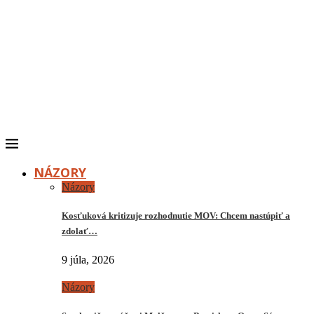
NÁZORY
Názory
Kosťuková kritizuje rozhodnutie MOV: Chcem nastúpiť a
zdolať…
9 júla, 2026
Názory