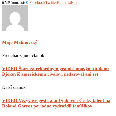
0
Facebook
Twitter
Pinterest
Email
0 Váš komentár
Majo Malinovský
Predchádzajúci článok
VIDEO Štart za rekordným grandslamovým titulom:
Djokovič americkému rivalovi nedaroval ani set
Ďalší článok
VIDEO Vyzývavé gesto ako Djokovič: Český talent na
Roland Garros poriadne vydráždil fanúšikov