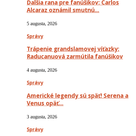
Ďalšia rana pre fanúšikov: Carlos
Alcaraz oznámil smutnú…
5 augusta, 2026
Správy
Trápenie grandslamovej víťazky:
Raducanuová zarmútila fanúšikov
4 augusta, 2026
Správy
Americké legendy sú späť! Serena a
Venus opäť…
3 augusta, 2026
Správy