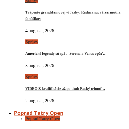
Správy
Trápenie grandslamovej víťazky: Raducanuová zarmútila
fanúšikov
4 augusta, 2026
Správy
Americké legendy sú späť! Serena a Venus opäť…
3 augusta, 2026
Správy
VIDEO Z kvalifikácie až po titul: Ruský triumf…
2 augusta, 2026
Poprad Tatry Open
Poprad Tatry Open