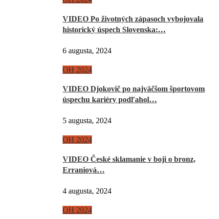
VIDEO Po životných zápasoch vybojovala
historický úspech Slovenska:…
6 augusta, 2024
OH 2024
VIDEO Djokovič po najväčšom športovom
úspechu kariéry podľahol…
5 augusta, 2024
OH 2024
VIDEO České sklamanie v boji o bronz,
Erraniová…
4 augusta, 2024
OH 2024