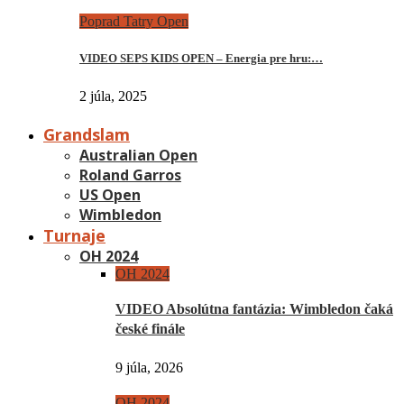
Poprad Tatry Open
VIDEO SEPS KIDS OPEN – Energia pre hru:…
2 júla, 2025
Grandslam
Australian Open
Roland Garros
US Open
Wimbledon
Turnaje
OH 2024
OH 2024
VIDEO Absolútna fantázia: Wimbledon čaká
české finále
9 júla, 2026
OH 2024