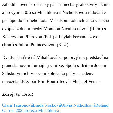
zahodil slovensko-britský pár tri mečbaly, ale štvrtý už nie
a po výhre 10:6 sa Mihalíková s Nichollsovou radovali z
postupu do druhého kola. V ďalšom kole ich čaká víťazná
dvojica z duelu medzi Monicou Niculescuovou (Rum.) s
Katarzynou Piterovou (Poľ.) a Leylah Fernandezovou
(Kan.) s Juliou Putincevovou (Kaz.).
Dvadsaťšesťročná Mihalíková sa po prvý raz predstaví na
grandslamovom turnaji aj v mixe. Spolu s Britom Joeom
Salisburym ich v prvom kole čaká piaty nasadený
novozélandský pár Erin Routliffeová, Michael Venus.
Zdroj:
ts, TASR
Clara Tausonová
Linda Nosková
Olivia Nichollsová
Roland
Garros 2025
Tereza Mihalíková