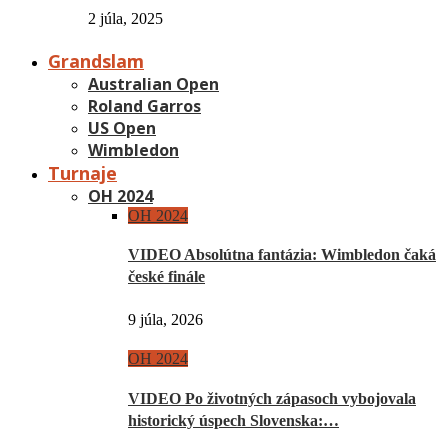
2 júla, 2025
Grandslam
Australian Open
Roland Garros
US Open
Wimbledon
Turnaje
OH 2024
OH 2024
VIDEO Absolútna fantázia: Wimbledon čaká
české finále
9 júla, 2026
OH 2024
VIDEO Po životných zápasoch vybojovala
historický úspech Slovenska:…