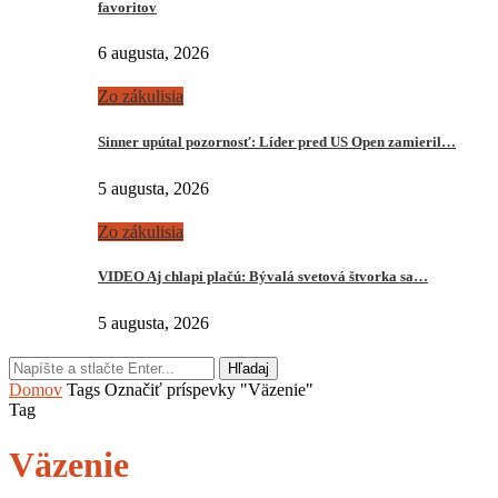
favoritov
6 augusta, 2026
Zo zákulisia
Sinner upútal pozornosť: Líder pred US Open zamieril…
5 augusta, 2026
Zo zákulisia
VIDEO Aj chlapi plačú: Bývalá svetová štvorka sa…
5 augusta, 2026
Hľadaj
Domov
Tags
Označiť príspevky "Väzenie"
Tag
Väzenie