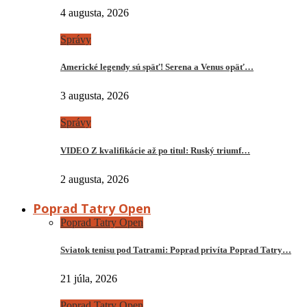
4 augusta, 2026
Správy
Americké legendy sú späť! Serena a Venus opäť…
3 augusta, 2026
Správy
VIDEO Z kvalifikácie až po titul: Ruský triumf…
2 augusta, 2026
Poprad Tatry Open
Poprad Tatry Open
Sviatok tenisu pod Tatrami: Poprad privíta Poprad Tatry…
21 júla, 2026
Poprad Tatry Open