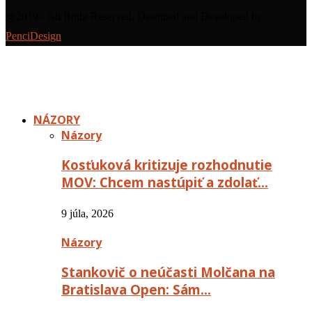
@2019 - All Right Reserved. Designed and Developed by
PenciDesign
NÁZORY
Názory
Kosťuková kritizuje rozhodnutie
MOV: Chcem nastúpiť a zdolať…
9 júla, 2026
Názory
Stankovič o neúčasti Molčana na
Bratislava Open: Sám…