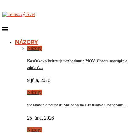
NÁZORY
Názory
Kosťuková kritizuje rozhodnutie MOV: Chcem nastúpiť a
zdolať…
9 júla, 2026
Názory
Stankovič o neúčasti Molčana na Bratislava Open: Sám…
25 júna, 2026
Názory