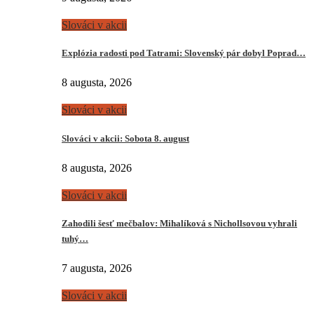
Slováci v akcii
Explózia radosti pod Tatrami: Slovenský pár dobyl Poprad…
8 augusta, 2026
Slováci v akcii
Slováci v akcii: Sobota 8. august
8 augusta, 2026
Slováci v akcii
Zahodili šesť mečbalov: Mihalíková s Nichollsovou vyhrali
tuhý…
7 augusta, 2026
Slováci v akcii