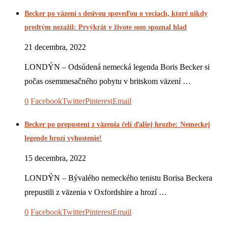
Becker po väzení s desivou spoveďou o veciach, ktoré nikdy
predtým nezažil: Prvýkrát v živote som spoznal hlad
21 decembra, 2022
LONDÝN – Odsúdená nemecká legenda Boris Becker si
počas osemmesačného pobytu v britskom väzení …
0
Facebook
Twitter
Pinterest
Email
Becker po prepustení z väzenia čelí ďalšej hrozbe: Nemeckej
legende hrozí vyhostenie!
15 decembra, 2022
LONDÝN – Bývalého nemeckého tenistu Borisa Beckera
prepustili z väzenia v Oxfordshire a hrozí …
0
Facebook
Twitter
Pinterest
Email