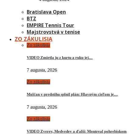
Bratislava Open
BTZ
EMPIRE Tennis Tour
Majstrovstvá v tenise
ZO ZÁKULISIA
Zo zákulisia
VIDEO Zmietla ju z kurtu a ruku jej…
7 augusta, 2026
Zo zákulisia
Molčan v predstihu splnil plán: Hlavným cieľom je…
7 augusta, 2026
Zo zákulisia
VIDEO Zverev, Medvedev a ďalší: Montreal pohrebiskom