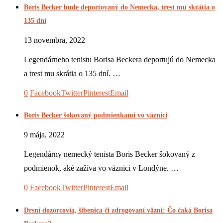
Boris Becker bude deportovaný do Nemecka, trest mu skrátia o
135 dní
13 novembra, 2022
Legendárneho tenistu Borisa Beckera deportujú do Nemecka
a trest mu skrátia o 135 dní. …
0
Facebook
Twitter
Pinterest
Email
Boris Becker šokovaný podmienkami vo väznici
9 mája, 2022
Legendárny nemecký tenista Boris Becker šokovaný z
podmienok, aké zažíva vo väznici v Londýne. …
0
Facebook
Twitter
Pinterest
Email
Drsní dozorcovia, šibenica či zdrogovaní väzni: Čo čaká Borisa