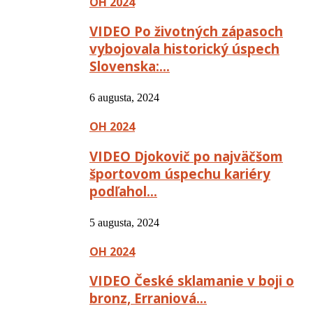
OH 2024
VIDEO Po životných zápasoch
vybojovala historický úspech
Slovenska:…
6 augusta, 2024
OH 2024
VIDEO Djokovič po najväčšom
športovom úspechu kariéry
podľahol…
5 augusta, 2024
OH 2024
VIDEO České sklamanie v boji o
bronz, Erraniová…