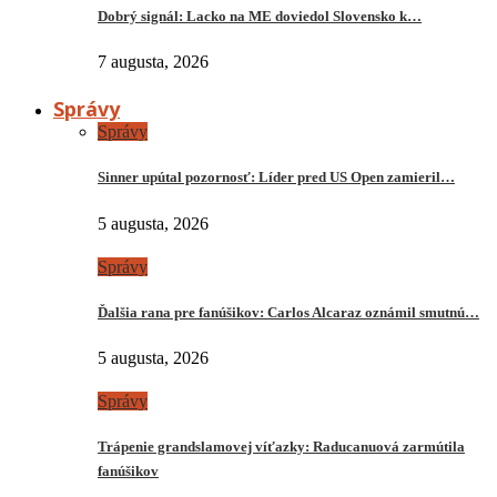
Dobrý signál: Lacko na ME doviedol Slovensko k…
7 augusta, 2026
Správy
Správy
Sinner upútal pozornosť: Líder pred US Open zamieril…
5 augusta, 2026
Správy
Ďalšia rana pre fanúšikov: Carlos Alcaraz oznámil smutnú…
5 augusta, 2026
Správy
Trápenie grandslamovej víťazky: Raducanuová zarmútila
fanúšikov