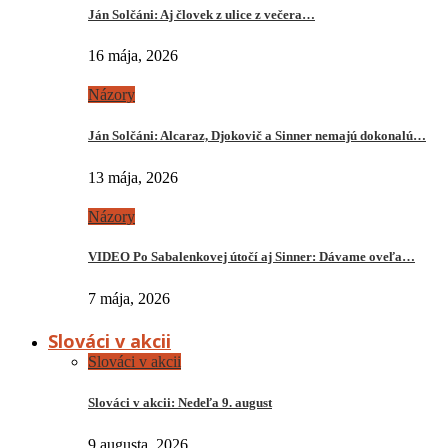
Ján Solčáni: Aj človek z ulice z večera…
16 mája, 2026
Názory
Ján Solčáni: Alcaraz, Djokovič a Sinner nemajú dokonalú…
13 mája, 2026
Názory
VIDEO Po Sabalenkovej útočí aj Sinner: Dávame oveľa…
7 mája, 2026
Slováci v akcii
Slováci v akcii
Slováci v akcii: Nedeľa 9. august
9 augusta, 2026