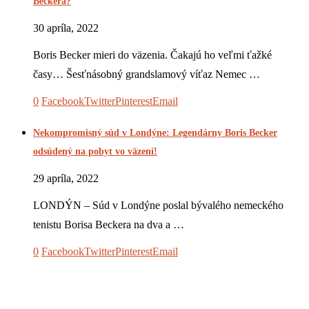
Beckera?
30 apríla, 2022
Boris Becker mieri do väzenia. Čakajú ho veľmi ťažké
časy… Šesťnásobný grandslamový víťaz Nemec …
0
Facebook
Twitter
Pinterest
Email
Nekompromisný súd v Londýne: Legendárny Boris Becker
odsúdený na pobyt vo väzení!
29 apríla, 2022
LONDÝN – Súd v Londýne poslal bývalého nemeckého
tenistu Borisa Beckera na dva a …
0
Facebook
Twitter
Pinterest
Email