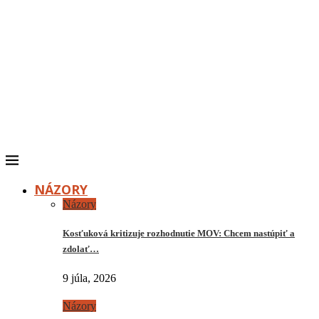
NÁZORY
Názory
Kosťuková kritizuje rozhodnutie MOV: Chcem nastúpiť a
zdolať…
9 júla, 2026
Názory