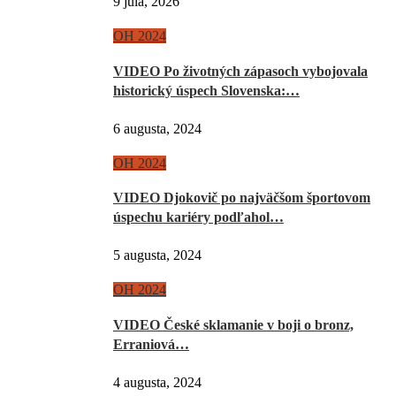
9 júla, 2026
OH 2024
VIDEO Po životných zápasoch vybojovala
historický úspech Slovenska:…
6 augusta, 2024
OH 2024
VIDEO Djokovič po najväčšom športovom
úspechu kariéry podľahol…
5 augusta, 2024
OH 2024
VIDEO České sklamanie v boji o bronz,
Erraniová…
4 augusta, 2024