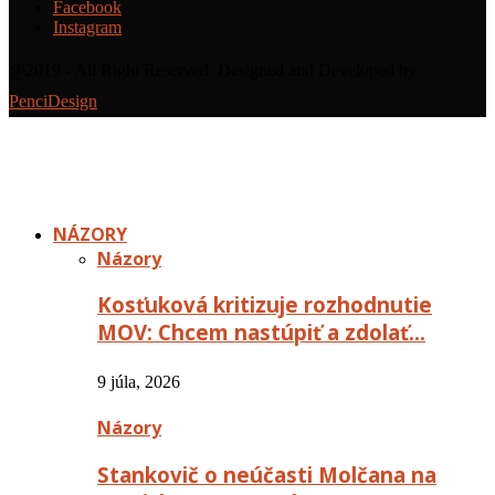
Facebook
Instagram
@2019 - All Right Reserved. Designed and Developed by
PenciDesign
NÁZORY
Názory
Kosťuková kritizuje rozhodnutie
MOV: Chcem nastúpiť a zdolať…
9 júla, 2026
Názory
Stankovič o neúčasti Molčana na