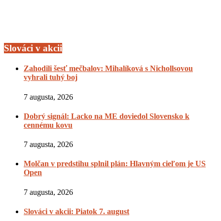
Slováci v akcii
Zahodili šesť mečbalov: Mihalíková s Nichollsovou
vyhrali tuhý boj
7 augusta, 2026
Dobrý signál: Lacko na ME doviedol Slovensko k
cennému kovu
7 augusta, 2026
Molčan v predstihu splnil plán: Hlavným cieľom je US
Open
7 augusta, 2026
Slováci v akcii: Piatok 7. august