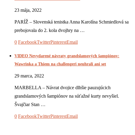
23 mája, 2022
PARÍŽ – Slovenská tenistka Anna Karolína Schmiedlová sa
prebojovala do 2. kola dvojhry na …
0
Facebook
Twitter
Pinterest
Email
VIDEO Nevydarené návraty grandslamových šampiónov:
Wawrinka a Thiem na challengeri neuhrali ani set
29 marca, 2022
MARBELLA – Návrat dvojice dlhšie pauzujúcich
grandslamových šampiónov na súťažné kurty nevyšiel.
Švajčiar Stan …
0
Facebook
Twitter
Pinterest
Email