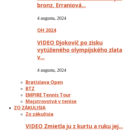
bronz, Erraniová…
4 augusta, 2024
OH 2024
VIDEO Djokovič po zisku
vytúženého olympijského zlata
v…
4 augusta, 2024
Bratislava Open
BTZ
EMPIRE Tennis Tour
Majstrovstvá v tenise
ZO ZÁKULISIA
Zo zákulisia
VIDEO Zmietla ju z kurtu a ruku jej…