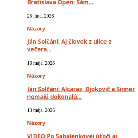
Bratislava Open: Sám…
25 júna, 2026
Názory
Ján Solčáni: Aj človek z ulice z
večera…
16 mája, 2026
Názory
Ján Solčáni: Alcaraz, Djokovič a Sinner
nemajú dokonalú…
13 mája, 2026
Názory
VIDEO Po Sabalenkovej útočí aj