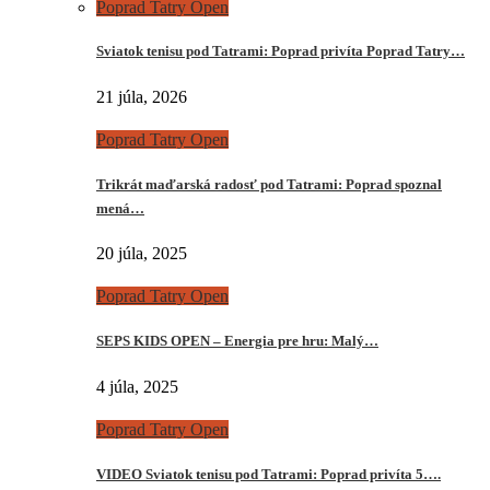
Poprad Tatry Open
Sviatok tenisu pod Tatrami: Poprad privíta Poprad Tatry…
21 júla, 2026
Poprad Tatry Open
Trikrát maďarská radosť pod Tatrami: Poprad spoznal
mená…
20 júla, 2025
Poprad Tatry Open
SEPS KIDS OPEN – Energia pre hru: Malý…
4 júla, 2025
Poprad Tatry Open
VIDEO Sviatok tenisu pod Tatrami: Poprad privíta 5….