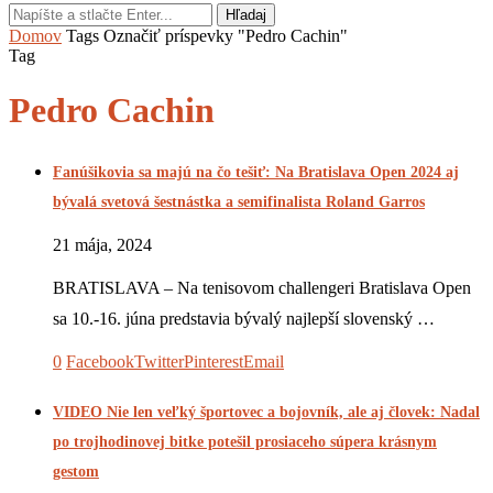
Hľadaj
Domov
Tags
Označiť príspevky "Pedro Cachin"
Tag
Pedro Cachin
Fanúšikovia sa majú na čo tešiť: Na Bratislava Open 2024 aj
bývalá svetová šestnástka a semifinalista Roland Garros
21 mája, 2024
BRATISLAVA – Na tenisovom challengeri Bratislava Open
sa 10.-16. júna predstavia bývalý najlepší slovenský …
0
Facebook
Twitter
Pinterest
Email
VIDEO Nie len veľký športovec a bojovník, ale aj človek: Nadal
po trojhodinovej bitke potešil prosiaceho súpera krásnym
gestom