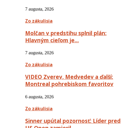
7 augusta, 2026
Zo zákulisia
Molčan v predstihu splnil plán:
Hlavným cieľom je…
7 augusta, 2026
Zo zákulisia
VIDEO Zverev, Medvedev a ďalší:
Montreal pohrebiskom favoritov
6 augusta, 2026
Zo zákulisia
Sinner upútal pozornosť: Líder pred
US Open zamieril…