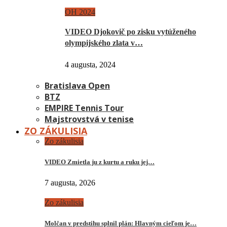
OH 2024
VIDEO Djokovič po zisku vytúženého
olympijského zlata v…
4 augusta, 2024
Bratislava Open
BTZ
EMPIRE Tennis Tour
Majstrovstvá v tenise
ZO ZÁKULISIA
Zo zákulisia
VIDEO Zmietla ju z kurtu a ruku jej…
7 augusta, 2026
Zo zákulisia
Molčan v predstihu splnil plán: Hlavným cieľom je…