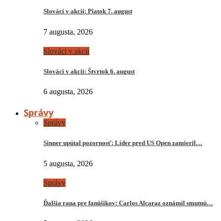
Slováci v akcii: Piatok 7. august
7 augusta, 2026
Slováci v akcii
Slováci v akcii: Štvrtok 6. august
6 augusta, 2026
Správy
Správy
Sinner upútal pozornosť: Líder pred US Open zamieril…
5 augusta, 2026
Správy
Ďalšia rana pre fanúšikov: Carlos Alcaraz oznámil smutnú…