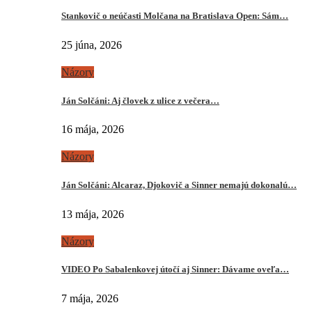
Stankovič o neúčasti Molčana na Bratislava Open: Sám…
25 júna, 2026
Názory
Ján Solčáni: Aj človek z ulice z večera…
16 mája, 2026
Názory
Ján Solčáni: Alcaraz, Djokovič a Sinner nemajú dokonalú…
13 mája, 2026
Názory
VIDEO Po Sabalenkovej útočí aj Sinner: Dávame oveľa…
7 mája, 2026