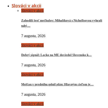
Slováci v akcii
Slováci v akcii
Zahodili šesť mečbalov: Mihalíková s Nichollsovou vyhrali
tuhý…
7 augusta, 2026
Slováci v akcii
Dobrý signál: Lacko na ME doviedol Slovensko k…
7 augusta, 2026
Slováci v akcii
Molčan v predstihu splnil plán: Hlavným cieľom je…
7 augusta, 2026
Slováci v akcii