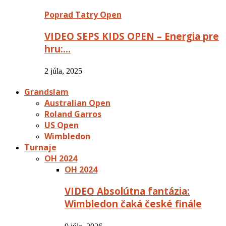
Poprad Tatry Open
VIDEO SEPS KIDS OPEN – Energia pre
hru:…
2 júla, 2025
Grandslam
Australian Open
Roland Garros
US Open
Wimbledon
Turnaje
OH 2024
OH 2024
VIDEO Absolútna fantázia:
Wimbledon čaká české finále