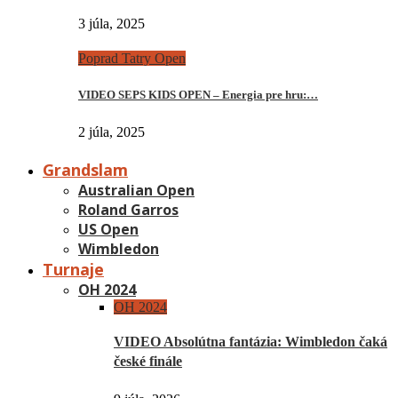
3 júla, 2025
Poprad Tatry Open
VIDEO SEPS KIDS OPEN – Energia pre hru:…
2 júla, 2025
Grandslam
Australian Open
Roland Garros
US Open
Wimbledon
Turnaje
OH 2024
OH 2024
VIDEO Absolútna fantázia: Wimbledon čaká
české finále