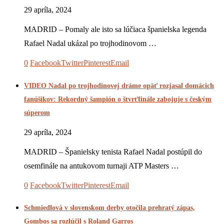
29 apríla, 2024
MADRID – Pomaly ale isto sa lúčiaca španielska legenda
Rafael Nadal ukázal po trojhodinovom …
0
Facebook
Twitter
Pinterest
Email
VIDEO Nadal po trojhodinovej dráme opäť rozjasal domácich
fanúšikov: Rekordný šampión o štvrťfinále zabojuje s českým
súperom
29 apríla, 2024
MADRID – Španielsky tenista Rafael Nadal postúpil do
osemfinále na antukovom turnaji ATP Masters …
0
Facebook
Twitter
Pinterest
Email
Schmiedlová v slovenskom derby otočila prehratý zápas,
Gombos sa rozlúčil s Roland Garros