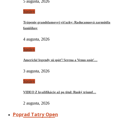
5 augusta, 2026
Správy
Trápenie grandslamovej víťazky: Raducanuová zarmútila
fanúšikov
4 augusta, 2026
Správy
Americké legendy sú späť! Serena a Venus opäť…
3 augusta, 2026
Správy
VIDEO Z kvalifikácie až po titul: Ruský triumf…
2 augusta, 2026
Poprad Tatry Open