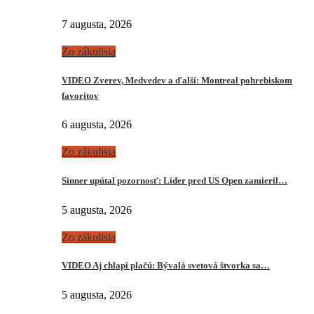
7 augusta, 2026
Zo zákulisia
VIDEO Zverev, Medvedev a ďalší: Montreal pohrebiskom
favoritov
6 augusta, 2026
Zo zákulisia
Sinner upútal pozornosť: Líder pred US Open zamieril…
5 augusta, 2026
Zo zákulisia
VIDEO Aj chlapi plačú: Bývalá svetová štvorka sa…
5 augusta, 2026