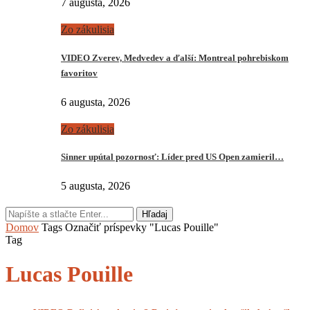
7 augusta, 2026
Zo zákulisia
VIDEO Zverev, Medvedev a ďalší: Montreal pohrebiskom
favoritov
6 augusta, 2026
Zo zákulisia
Sinner upútal pozornosť: Líder pred US Open zamieril…
5 augusta, 2026
Hľadaj
Domov
Tags
Označiť príspevky "Lucas Pouille"
Tag
Lucas Pouille