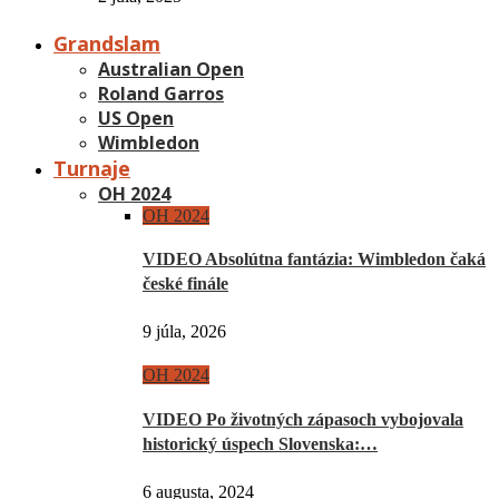
Grandslam
Australian Open
Roland Garros
US Open
Wimbledon
Turnaje
OH 2024
OH 2024
VIDEO Absolútna fantázia: Wimbledon čaká
české finále
9 júla, 2026
OH 2024
VIDEO Po životných zápasoch vybojovala
historický úspech Slovenska:…
6 augusta, 2024