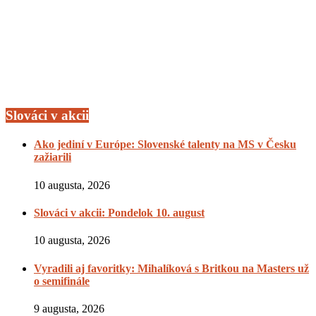
Slováci v akcii
Ako jediní v Európe: Slovenské talenty na MS v Česku
zažiarili
10 augusta, 2026
Slováci v akcii: Pondelok 10. august
10 augusta, 2026
Vyradili aj favoritky: Mihalíková s Britkou na Masters už
o semifinále
9 augusta, 2026