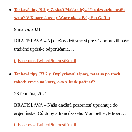
Tenisové tipy (9.3.): Zaskočí Molčan bývalého desiateho hráča
sveta? V Katare skúsený Wawrinka a Belgičan Goffin
9 marca, 2021
BRATISLAVA – Aj dnešný deň sme si pre vás pripravili naše
tradičné tipérske odporúčania, …
0
Facebook
Twitter
Pinterest
Email
Tenisové tipy (23.2.): Ovplyvňoval zápasy, teraz sa po troch
rokoch vracia na kurty, ako si bude počínať?
23 februára, 2021
BRATISLAVA – Našu dnešnú pozornosť upriamuje do
argentínskej Córdoby a francúzskeho Montpellier, kde sa …
0
Facebook
Twitter
Pinterest
Email