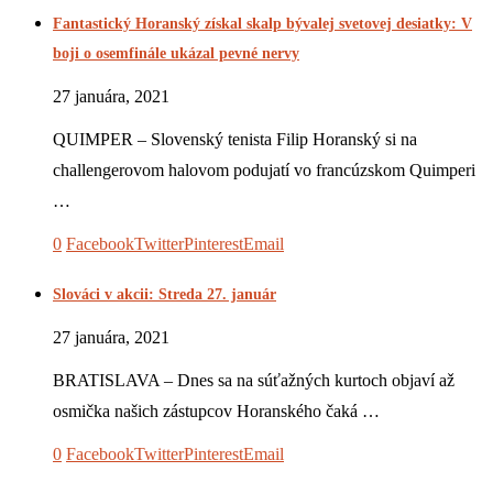
Fantastický Horanský získal skalp bývalej svetovej desiatky: V
boji o osemfinále ukázal pevné nervy
27 januára, 2021
QUIMPER – Slovenský tenista Filip Horanský si na
challengerovom halovom podujatí vo francúzskom Quimperi
…
0
Facebook
Twitter
Pinterest
Email
Slováci v akcii: Streda 27. január
27 januára, 2021
BRATISLAVA – Dnes sa na súťažných kurtoch objaví až
osmička našich zástupcov Horanského čaká …
0
Facebook
Twitter
Pinterest
Email