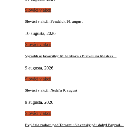
Slováci v akcii
Slováci v akcii: Pondelok 10. august
10 augusta, 2026
Slováci v akcii
Vyradili aj favoritky: Mihalíková s Britkou na Masters…
9 augusta, 2026
Slováci v akcii
Slováci v akcii: Nedeľa 9. august
9 augusta, 2026
Slováci v akcii
Explózia radosti pod Tatrami: Slovenský pár dobyl Poprad…