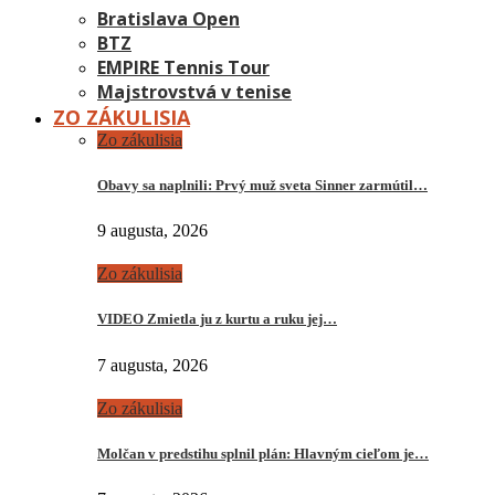
Bratislava Open
BTZ
EMPIRE Tennis Tour
Majstrovstvá v tenise
ZO ZÁKULISIA
Zo zákulisia
Obavy sa naplnili: Prvý muž sveta Sinner zarmútil…
9 augusta, 2026
Zo zákulisia
VIDEO Zmietla ju z kurtu a ruku jej…
7 augusta, 2026
Zo zákulisia
Molčan v predstihu splnil plán: Hlavným cieľom je…