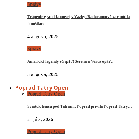
Správy
Trápenie grandslamovej víťazky: Raducanuová zarmútila
fanúšikov
4 augusta, 2026
Správy
Americké legendy sú späť! Serena a Venus opäť…
3 augusta, 2026
Poprad Tatry Open
Poprad Tatry Open
Sviatok tenisu pod Tatrami: Poprad privíta Poprad Tatry…
21 júla, 2026
Poprad Tatry Open