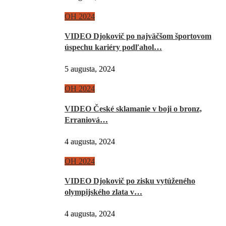
OH 2024
VIDEO Djokovič po najväčšom športovom
úspechu kariéry podľahol…
5 augusta, 2024
OH 2024
VIDEO České sklamanie v boji o bronz,
Erraniová…
4 augusta, 2024
OH 2024
VIDEO Djokovič po zisku vytúženého
olympijského zlata v…
4 augusta, 2024