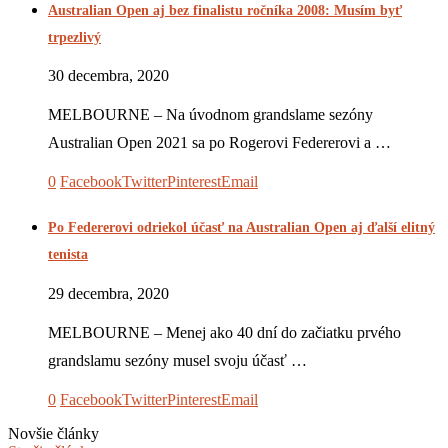
Australian Open aj bez finalistu ročníka 2008: Musím byť
trpezlivý
30 decembra, 2020
MELBOURNE – Na úvodnom grandslame sezóny
Australian Open 2021 sa po Rogerovi Federerovi a …
0
Facebook
Twitter
Pinterest
Email
Po Federerovi odriekol účasť na Australian Open aj ďalší elitný
tenista
29 decembra, 2020
MELBOURNE – Menej ako 40 dní do začiatku prvého
grandslamu sezóny musel svoju účasť …
0
Facebook
Twitter
Pinterest
Email
Novšie články