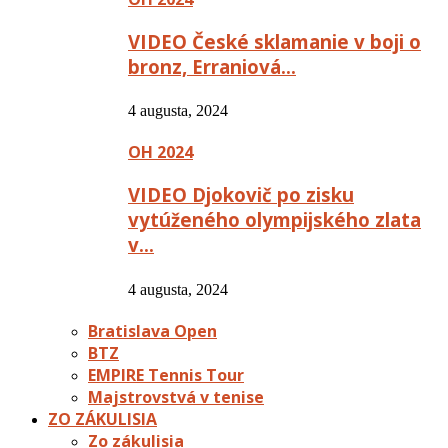
VIDEO České sklamanie v boji o
bronz, Erraniová…
4 augusta, 2024
OH 2024
VIDEO Djokovič po zisku
vytúženého olympijského zlata
v…
4 augusta, 2024
Bratislava Open
BTZ
EMPIRE Tennis Tour
Majstrovstvá v tenise
ZO ZÁKULISIA
Zo zákulisia