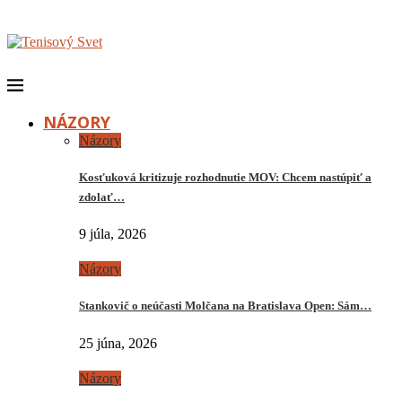
NÁZORY
Názory
Kosťuková kritizuje rozhodnutie MOV: Chcem nastúpiť a
zdolať…
9 júla, 2026
Názory
Stankovič o neúčasti Molčana na Bratislava Open: Sám…
25 júna, 2026
Názory