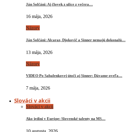
Ján Solčáni: Aj človek z ulice z večera…
16 mája, 2026
Názory
Ján Solčáni: Alcaraz, Djokovič a Sinner nemajú dokonalú…
13 mája, 2026
Názory
VIDEO Po Sabalenkovej útočí aj Sinner: Dávame oveľa…
7 mája, 2026
Slováci v akcii
Slováci v akcii
Ako jediní v Európe: Slovenské talenty na MS…
10 augusta, 2026