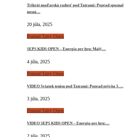
Trikrát maďarská radosť pod Tatrami: Poprad spoznal
mená…
20 júla, 2025
Poprad Tatry Open
SEPS KIDS OPEN – Energia pre hru: Malý…
4 júla, 2025
Poprad Tatry Open
VIDEO Sviatok tenisu pod Tatrami: Poprad privíta 5….
3 júla, 2025
Poprad Tatry Open
VIDEO SEPS KIDS OPEN – Energia pre hru:…
2 júla, 2025