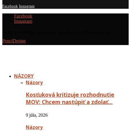
Facebook
Instagram
Facebook
Instagram
@2019 - All Right Reserved. Designed and Developed by
PenciDesign
NÁZORY
Názory
Kosťuková kritizuje rozhodnutie
MOV: Chcem nastúpiť a zdolať…
9 júla, 2026
Názory