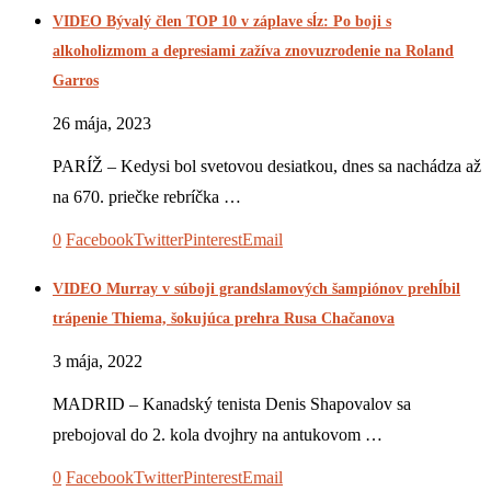
VIDEO Bývalý člen TOP 10 v záplave sĺz: Po boji s
alkoholizmom a depresiami zažíva znovuzrodenie na Roland
Garros
26 mája, 2023
PARÍŽ – Kedysi bol svetovou desiatkou, dnes sa nachádza až
na 670. priečke rebríčka …
0
Facebook
Twitter
Pinterest
Email
VIDEO Murray v súboji grandslamových šampiónov prehĺbil
trápenie Thiema, šokujúca prehra Rusa Chačanova
3 mája, 2022
MADRID – Kanadský tenista Denis Shapovalov sa
prebojoval do 2. kola dvojhry na antukovom …
0
Facebook
Twitter
Pinterest
Email