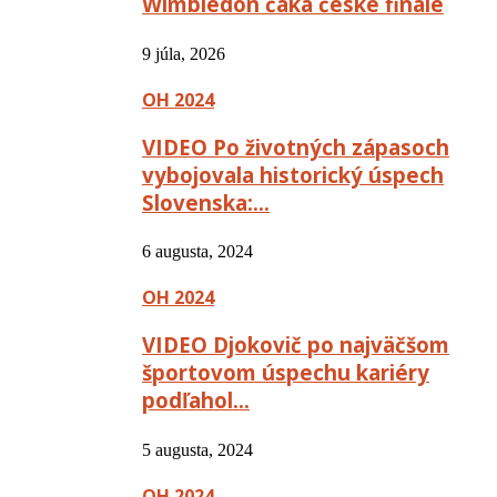
Wimbledon čaká české finále
9 júla, 2026
OH 2024
VIDEO Po životných zápasoch
vybojovala historický úspech
Slovenska:…
6 augusta, 2024
OH 2024
VIDEO Djokovič po najväčšom
športovom úspechu kariéry
podľahol…
5 augusta, 2024
OH 2024