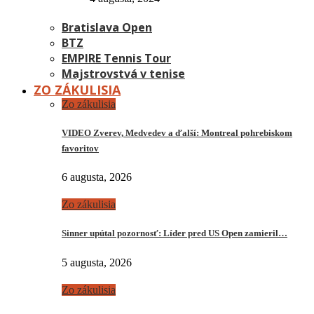
Bratislava Open
BTZ
EMPIRE Tennis Tour
Majstrovstvá v tenise
ZO ZÁKULISIA
Zo zákulisia
VIDEO Zverev, Medvedev a ďalší: Montreal pohrebiskom
favoritov
6 augusta, 2026
Zo zákulisia
Sinner upútal pozornosť: Líder pred US Open zamieril…
5 augusta, 2026
Zo zákulisia