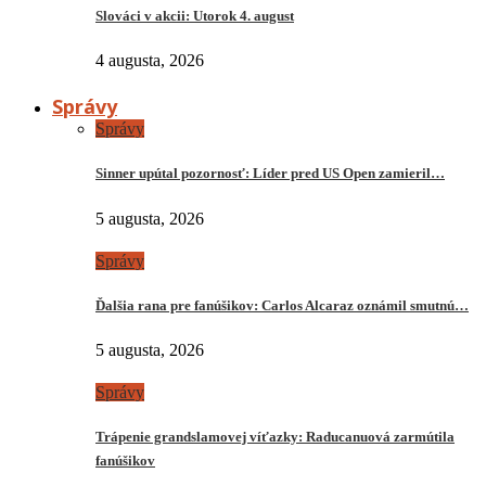
Slováci v akcii: Utorok 4. august
4 augusta, 2026
Správy
Správy
Sinner upútal pozornosť: Líder pred US Open zamieril…
5 augusta, 2026
Správy
Ďalšia rana pre fanúšikov: Carlos Alcaraz oznámil smutnú…
5 augusta, 2026
Správy
Trápenie grandslamovej víťazky: Raducanuová zarmútila
fanúšikov