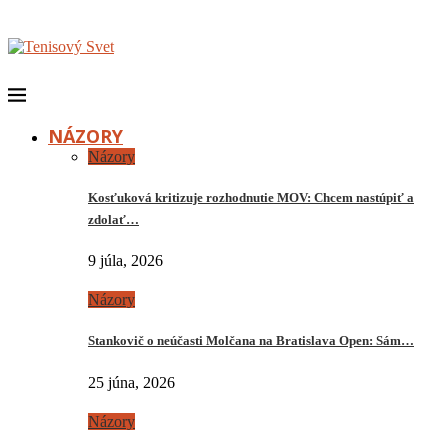
NÁZORY
Názory
Kosťuková kritizuje rozhodnutie MOV: Chcem nastúpiť a
zdolať…
9 júla, 2026
Názory
Stankovič o neúčasti Molčana na Bratislava Open: Sám…
25 júna, 2026
Názory