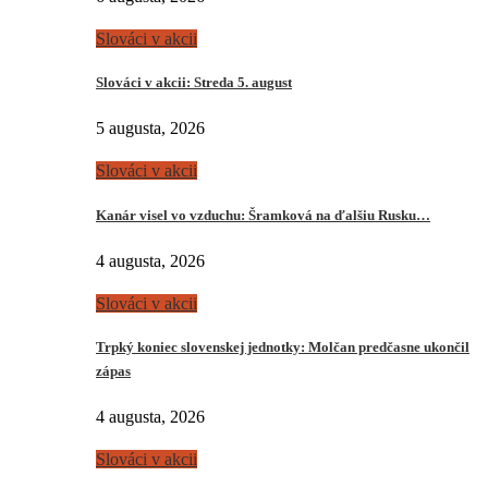
Slováci v akcii
Slováci v akcii: Streda 5. august
5 augusta, 2026
Slováci v akcii
Kanár visel vo vzduchu: Šramková na ďalšiu Rusku…
4 augusta, 2026
Slováci v akcii
Trpký koniec slovenskej jednotky: Molčan predčasne ukončil
zápas
4 augusta, 2026
Slováci v akcii