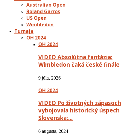
Australian Open
Roland Garros
US Open
Wimbledon
Turnaje
OH 2024
OH 2024
VIDEO Absolútna fantázia:
Wimbledon čaká české finále
9 júla, 2026
OH 2024
VIDEO Po životných zápasoch
vybojovala historický úspech
Slovenska:…
6 augusta, 2024