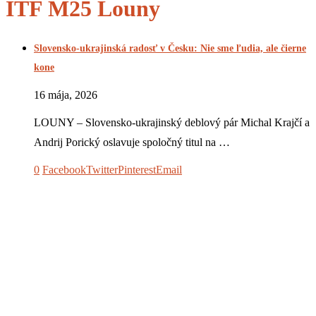
ITF M25 Louny
Slovensko-ukrajinská radosť v Česku: Nie sme ľudia, ale čierne
kone
16 mája, 2026
LOUNY – Slovensko-ukrajinský deblový pár Michal Krajčí a
Andrij Porický oslavuje spoločný titul na …
0
Facebook
Twitter
Pinterest
Email