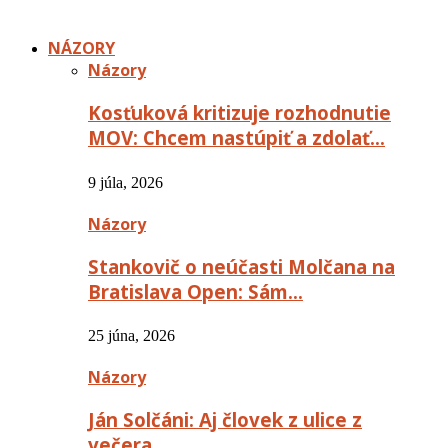
NÁZORY
Názory
Kosťuková kritizuje rozhodnutie
MOV: Chcem nastúpiť a zdolať…
9 júla, 2026
Názory
Stankovič o neúčasti Molčana na
Bratislava Open: Sám…
25 júna, 2026
Názory
Ján Solčáni: Aj človek z ulice z
večera…