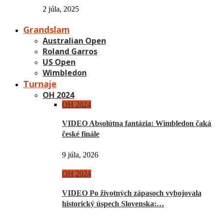
2 júla, 2025
Grandslam
Australian Open
Roland Garros
US Open
Wimbledon
Turnaje
OH 2024
OH 2024
VIDEO Absolútna fantázia: Wimbledon čaká
české finále
9 júla, 2026
OH 2024
VIDEO Po životných zápasoch vybojovala
historický úspech Slovenska:…