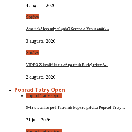
4 augusta, 2026
Správy
Americké legendy sú späť! Serena a Venus opäť…
3 augusta, 2026
Správy
VIDEO Z kvalifikácie až po titul: Ruský triumf…
2 augusta, 2026
Poprad Tatry Open
Poprad Tatry Open
Sviatok tenisu pod Tatrami: Poprad privíta Poprad Tatry…
21 júla, 2026
Poprad Tatry Open