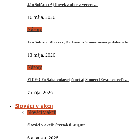
Ján Solčáni: Aj človek z ulice z večera…
16 mája, 2026
Názory
Ján Solčáni: Alcaraz, Djokovič a Sinner nemajú dokonalú…
13 mája, 2026
Názory
VIDEO Po Sabalenkovej útočí aj Sinner: Dávame oveľa…
7 mája, 2026
Slováci v akcii
Slováci v akcii
Slováci v akcii: Štvrtok 6. august
6 augusta, 2026