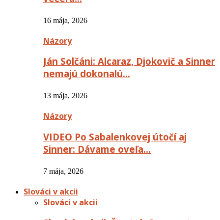
16 mája, 2026
Názory
Ján Solčáni: Alcaraz, Djokovič a Sinner
nemajú dokonalú…
13 mája, 2026
Názory
VIDEO Po Sabalenkovej útočí aj
Sinner: Dávame oveľa…
7 mája, 2026
Slováci v akcii
Slováci v akcii