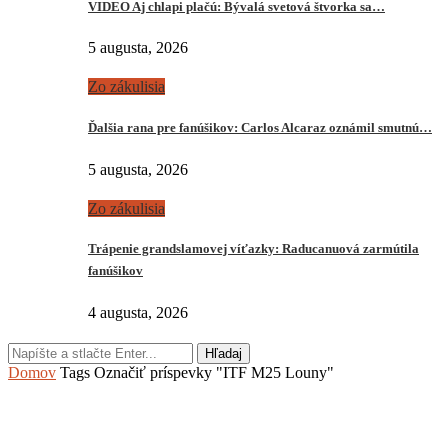
VIDEO Aj chlapi plačú: Bývalá svetová štvorka sa…
5 augusta, 2026
Zo zákulisia
Ďalšia rana pre fanúšikov: Carlos Alcaraz oznámil smutnú…
5 augusta, 2026
Zo zákulisia
Trápenie grandslamovej víťazky: Raducanuová zarmútila
fanúšikov
4 augusta, 2026
Hľadaj
Domov
Tags
Označiť príspevky "ITF M25 Louny"