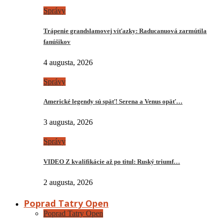
Správy
Trápenie grandslamovej víťazky: Raducanuová zarmútila
fanúšikov
4 augusta, 2026
Správy
Americké legendy sú späť! Serena a Venus opäť…
3 augusta, 2026
Správy
VIDEO Z kvalifikácie až po titul: Ruský triumf…
2 augusta, 2026
Poprad Tatry Open
Poprad Tatry Open