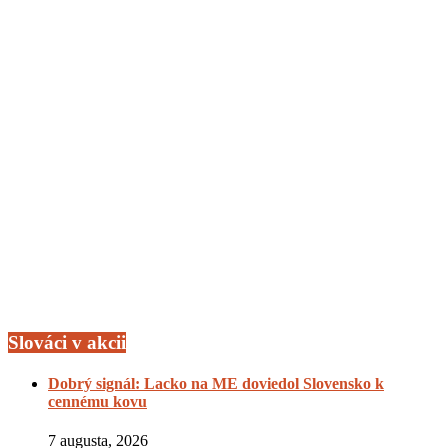
Slováci v akcii
Dobrý signál: Lacko na ME doviedol Slovensko k
cennému kovu
7 augusta, 2026