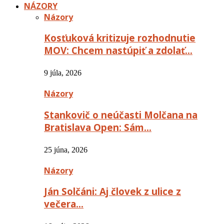
NÁZORY
Názory
Kosťuková kritizuje rozhodnutie
MOV: Chcem nastúpiť a zdolať…
9 júla, 2026
Názory
Stankovič o neúčasti Molčana na
Bratislava Open: Sám…
25 júna, 2026
Názory
Ján Solčáni: Aj človek z ulice z
večera…