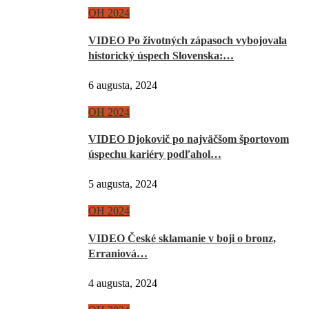
OH 2024
VIDEO Po životných zápasoch vybojovala
historický úspech Slovenska:…
6 augusta, 2024
OH 2024
VIDEO Djokovič po najväčšom športovom
úspechu kariéry podľahol…
5 augusta, 2024
OH 2024
VIDEO České sklamanie v boji o bronz,
Erraniová…
4 augusta, 2024