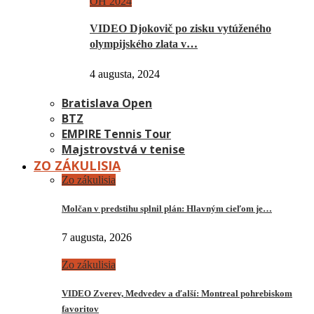
OH 2024
VIDEO Djokovič po zisku vytúženého
olympijského zlata v…
4 augusta, 2024
Bratislava Open
BTZ
EMPIRE Tennis Tour
Majstrovstvá v tenise
ZO ZÁKULISIA
Zo zákulisia
Molčan v predstihu splnil plán: Hlavným cieľom je…
7 augusta, 2026
Zo zákulisia
VIDEO Zverev, Medvedev a ďalší: Montreal pohrebiskom
favoritov