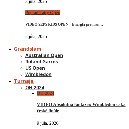
3 júla, 2025
Poprad Tatry Open
VIDEO SEPS KIDS OPEN – Energia pre hru:…
2 júla, 2025
Grandslam
Australian Open
Roland Garros
US Open
Wimbledon
Turnaje
OH 2024
OH 2024
VIDEO Absolútna fantázia: Wimbledon čaká
české finále
9 júla, 2026