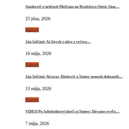
Stankovič o neúčasti Molčana na Bratislava Open: Sám…
25 júna, 2026
Názory
Ján Solčáni: Aj človek z ulice z večera…
16 mája, 2026
Názory
Ján Solčáni: Alcaraz, Djokovič a Sinner nemajú dokonalú…
13 mája, 2026
Názory
VIDEO Po Sabalenkovej útočí aj Sinner: Dávame oveľa…
7 mája, 2026