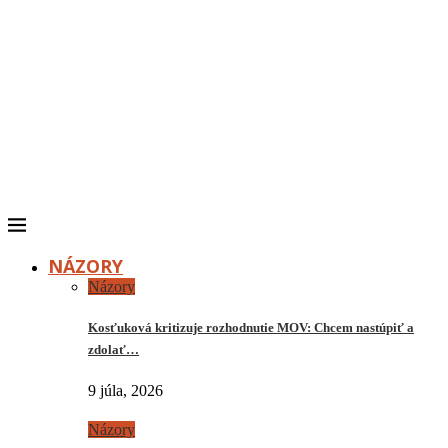
NÁZORY
Názory
Kosťuková kritizuje rozhodnutie MOV: Chcem nastúpiť a
zdolať…
9 júla, 2026
Názory