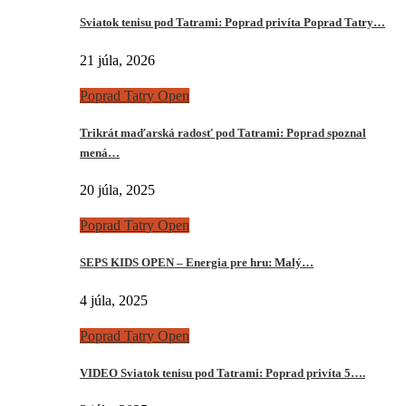
Sviatok tenisu pod Tatrami: Poprad privíta Poprad Tatry…
21 júla, 2026
Poprad Tatry Open
Trikrát maďarská radosť pod Tatrami: Poprad spoznal
mená…
20 júla, 2025
Poprad Tatry Open
SEPS KIDS OPEN – Energia pre hru: Malý…
4 júla, 2025
Poprad Tatry Open
VIDEO Sviatok tenisu pod Tatrami: Poprad privíta 5….