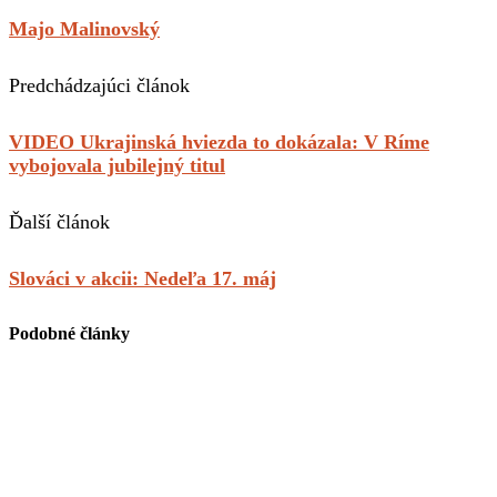
Majo Malinovský
Predchádzajúci článok
VIDEO Ukrajinská hviezda to dokázala: V Ríme
vybojovala jubilejný titul
Ďalší článok
Slováci v akcii: Nedeľa 17. máj
Podobné články