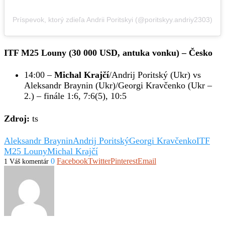
Príspevok, ktorý zdieľa Andrii Poritskyi (@poritskyy.andriy2303)
ITF M25 Louny (30 000 USD, antuka vonku) – Česko
14:00 –
Michal Krajčí
/Andrij Poritský (Ukr) vs
Aleksandr Braynin (Ukr)/Georgi Kravčenko (Ukr –
2.) – finále 1:6, 7:6(5), 10:5
Zdroj:
ts
Aleksandr Braynin
Andrij Poritský
Georgi Kravčenko
ITF
M25 Louny
Michal Krajčí
0
Facebook
Twitter
Pinterest
Email
1 Váš komentár