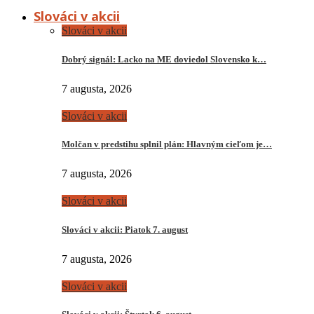
Slováci v akcii
Slováci v akcii
Dobrý signál: Lacko na ME doviedol Slovensko k…
7 augusta, 2026
Slováci v akcii
Molčan v predstihu splnil plán: Hlavným cieľom je…
7 augusta, 2026
Slováci v akcii
Slováci v akcii: Piatok 7. august
7 augusta, 2026
Slováci v akcii