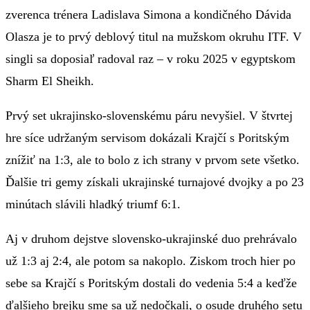
zverenca trénera Ladislava Simona a kondičného Dávida
Olasza je to prvý deblový titul na mužskom okruhu ITF. V
singli sa doposiaľ radoval raz – v roku 2025 v egyptskom
Sharm El Sheikh.
Prvý set ukrajinsko-slovenskému páru nevyšiel. V štvrtej
hre síce udržaným servisom dokázali Krajčí s Poritským
znížiť na 1:3, ale to bolo z ich strany v prvom sete všetko.
Ďalšie tri gemy získali ukrajinské turnajové dvojky a po 23
minútach slávili hladký triumf 6:1.
Aj v druhom dejstve slovensko-ukrajinské duo prehrávalo
už 1:3 aj 2:4, ale potom sa nakoplo. Ziskom troch hier po
sebe sa Krajčí s Poritským dostali do vedenia 5:4 a keďže
ďalšieho brejku sme sa už nedočkali, o osude druhého setu