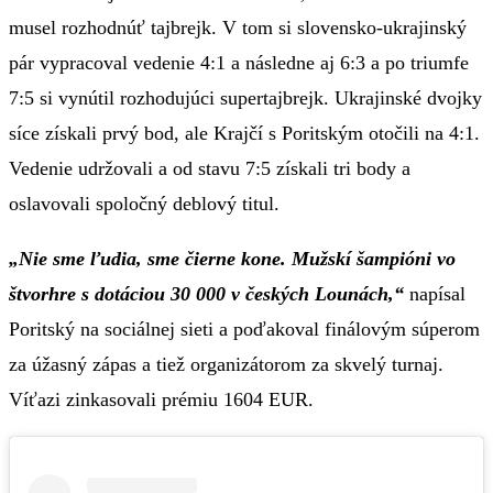
musel rozhodnúť tajbrejk. V tom si slovensko-ukrajinský
pár vypracoval vedenie 4:1 a následne aj 6:3 a po triumfe
7:5 si vynútil rozhodujúci supertajbrejk. Ukrajinské dvojky
síce získali prvý bod, ale Krajčí s Poritským otočili na 4:1.
Vedenie udržovali a od stavu 7:5 získali tri body a
oslavovali spoločný deblový titul.
„Nie sme ľudia, sme čierne kone. Mužskí šampióni vo
štvorhre s dotáciou 30 000 v českých Lounách,“
napísal
Poritský na sociálnej sieti a poďakoval finálovým súperom
za úžasný zápas a tiež organizátorom za skvelý turnaj.
Víťazi zinkasovali prémiu 1604 EUR.