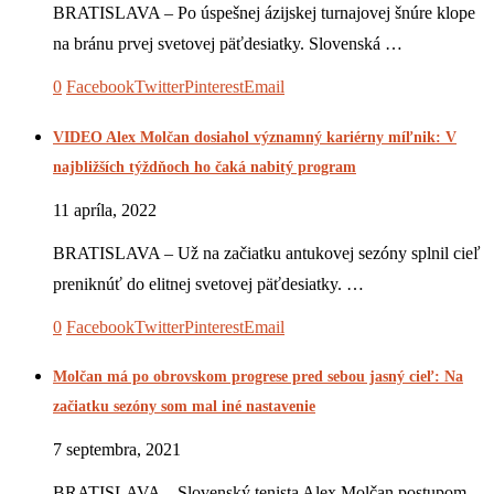
BRATISLAVA – Po úspešnej ázijskej turnajovej šnúre klope
na bránu prvej svetovej päťdesiatky. Slovenská …
0
Facebook
Twitter
Pinterest
Email
VIDEO Alex Molčan dosiahol významný kariérny míľnik: V
najbližších týždňoch ho čaká nabitý program
11 apríla, 2022
BRATISLAVA – Už na začiatku antukovej sezóny splnil cieľ
preniknúť do elitnej svetovej päťdesiatky. …
0
Facebook
Twitter
Pinterest
Email
Molčan má po obrovskom progrese pred sebou jasný cieľ: Na
začiatku sezóny som mal iné nastavenie
7 septembra, 2021
BRATISLAVA – Slovenský tenista Alex Molčan postupom