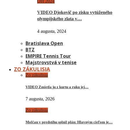
OH 2024
VIDEO Djokovič po zisku vytúženého
olympijského zlata v…
4 augusta, 2024
Bratislava Open
BTZ
EMPIRE Tennis Tour
Majstrovstvá v tenise
ZO ZÁKULISIA
Zo zákulisia
VIDEO Zmietla ju z kurtu a ruku jej…
7 augusta, 2026
Zo zákulisia
Molčan v predstihu splnil plán: Hlavným cieľom je…