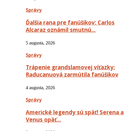
Správy
Ďalšia rana pre fanúšikov: Carlos
Alcaraz oznámil smutnú…
5 augusta, 2026
Správy
Trápenie grandslamovej víťazky:
Raducanuová zarmútila fanúšikov
4 augusta, 2026
Správy
Americké legendy sú späť! Serena a
Venus opäť…