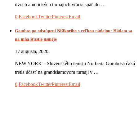
dvoch amerických turnajoch vracia späť do …
0
Facebook
Twitter
Pinterest
Email
Gombos po odstúpení Nišikoriho s veľkou nádejou: Hádam sa
na mňa šťastie usmeje
17 augusta, 2020
NEW YORK – Slovenského tenistu Norberta Gombosa čaká
tretia účasť na grandslamovom turnaji v …
0
Facebook
Twitter
Pinterest
Email