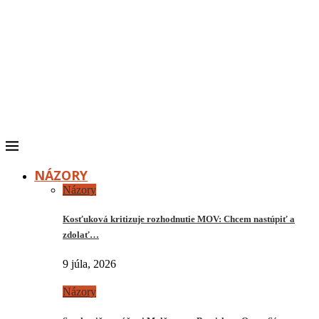
NÁZORY
Názory
Kosťuková kritizuje rozhodnutie MOV: Chcem nastúpiť a
zdolať…
9 júla, 2026
Názory