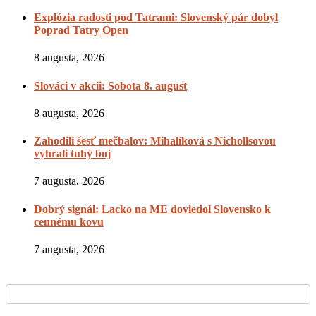
Explózia radosti pod Tatrami: Slovenský pár dobyl
Poprad Tatry Open
8 augusta, 2026
Slováci v akcii: Sobota 8. august
8 augusta, 2026
Zahodili šesť mečbalov: Mihalíková s Nichollsovou
vyhrali tuhý boj
7 augusta, 2026
Dobrý signál: Lacko na ME doviedol Slovensko k
cennému kovu
7 augusta, 2026