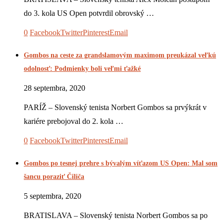
do 3. kola US Open potvrdil obrovský …
0
Facebook
Twitter
Pinterest
Email
Gombos na ceste za grandslamovým maximom preukázal veľkú
odolnosť: Podmienky boli veľmi ťažké
28 septembra, 2020
PARÍŽ – Slovenský tenista Norbert Gombos sa prvýkrát v
kariére prebojoval do 2. kola …
0
Facebook
Twitter
Pinterest
Email
Gombos po tesnej prehre s bývalým víťazom US Open: Mal som
šancu poraziť Čiliča
5 septembra, 2020
BRATISLAVA – Slovenský tenista Norbert Gombos sa po