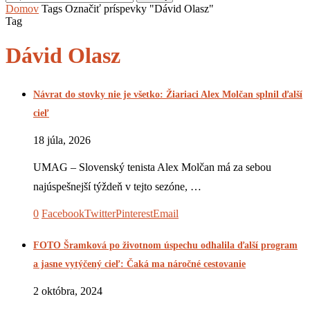
Domov
Tags
Označiť príspevky "Dávid Olasz"
Tag
Dávid Olasz
Návrat do stovky nie je všetko: Žiariaci Alex Molčan splnil ďalší
cieľ
18 júla, 2026
UMAG – Slovenský tenista Alex Molčan má za sebou
najúspešnejší týždeň v tejto sezóne, …
0
Facebook
Twitter
Pinterest
Email
FOTO Šramková po životnom úspechu odhalila ďalší program
a jasne vytýčený cieľ: Čaká ma náročné cestovanie
2 októbra, 2024