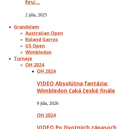
hru:…
2 júla, 2025
Grandslam
Australian Open
Roland Garros
US Open
Wimbledon
Turnaje
OH 2024
OH 2024
VIDEO Absolútna fantázia:
Wimbledon čaká české finále
9 júla, 2026
OH 2024
VIDEO Po životných zápasoch