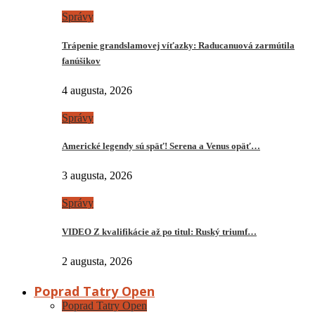
Správy
Trápenie grandslamovej víťazky: Raducanuová zarmútila
fanúšikov
4 augusta, 2026
Správy
Americké legendy sú späť! Serena a Venus opäť…
3 augusta, 2026
Správy
VIDEO Z kvalifikácie až po titul: Ruský triumf…
2 augusta, 2026
Poprad Tatry Open
Poprad Tatry Open