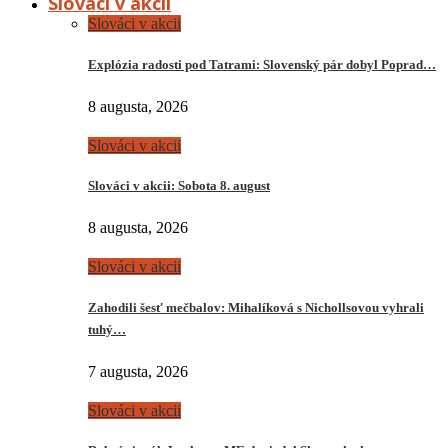
Slováci v akcii
Slováci v akcii
Explózia radosti pod Tatrami: Slovenský pár dobyl Poprad…
8 augusta, 2026
Slováci v akcii
Slováci v akcii: Sobota 8. august
8 augusta, 2026
Slováci v akcii
Zahodili šesť mečbalov: Mihalíková s Nichollsovou vyhrali
tuhý…
7 augusta, 2026
Slováci v akcii