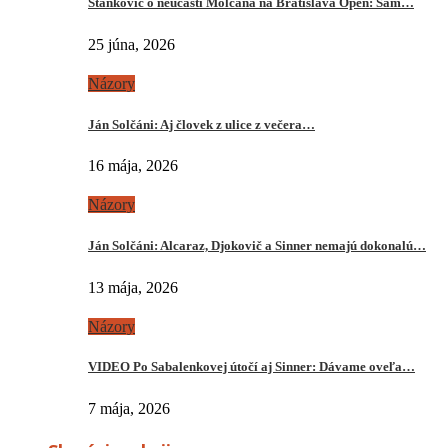
Stankovič o neúčasti Molčana na Bratislava Open: Sám…
25 júna, 2026
Názory
Ján Solčáni: Aj človek z ulice z večera…
16 mája, 2026
Názory
Ján Solčáni: Alcaraz, Djokovič a Sinner nemajú dokonalú…
13 mája, 2026
Názory
VIDEO Po Sabalenkovej útočí aj Sinner: Dávame oveľa…
7 mája, 2026