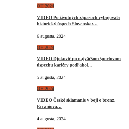
OH 2024
VIDEO Po životných zápasoch vybojovala
historický úspech Slovenska:…
6 augusta, 2024
OH 2024
VIDEO Djokovič po najväčšom športovom
úspechu kariéry podľahol…
5 augusta, 2024
OH 2024
VIDEO České sklamanie v boji o bronz,
Erraniová…
4 augusta, 2024