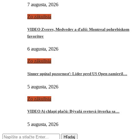
7 augusta, 2026
Zo zákulisia
VIDEO Zverev, Medvedev a ďalší: Montreal pohrebiskom
favoritov
6 augusta, 2026
Zo zákulisia
Sinner upútal pozornosť: Líder pred US Open zamieril…
5 augusta, 2026
Zo zákulisia
VIDEO Aj chlapi plačú: Bývalá svetová štvorka sa…
5 augusta, 2026
Hľadaj