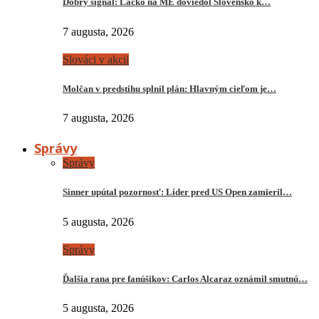
Dobrý signál: Lacko na ME doviedol Slovensko k…
7 augusta, 2026
Slováci v akcii
Molčan v predstihu splnil plán: Hlavným cieľom je…
7 augusta, 2026
Správy
Správy
Sinner upútal pozornosť: Líder pred US Open zamieril…
5 augusta, 2026
Správy
Ďalšia rana pre fanúšikov: Carlos Alcaraz oznámil smutnú…
5 augusta, 2026