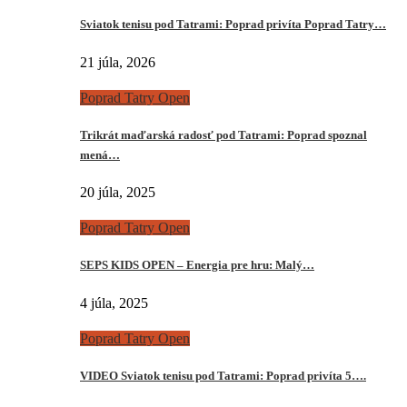
Sviatok tenisu pod Tatrami: Poprad privíta Poprad Tatry…
21 júla, 2026
Poprad Tatry Open
Trikrát maďarská radosť pod Tatrami: Poprad spoznal
mená…
20 júla, 2025
Poprad Tatry Open
SEPS KIDS OPEN – Energia pre hru: Malý…
4 júla, 2025
Poprad Tatry Open
VIDEO Sviatok tenisu pod Tatrami: Poprad privíta 5….