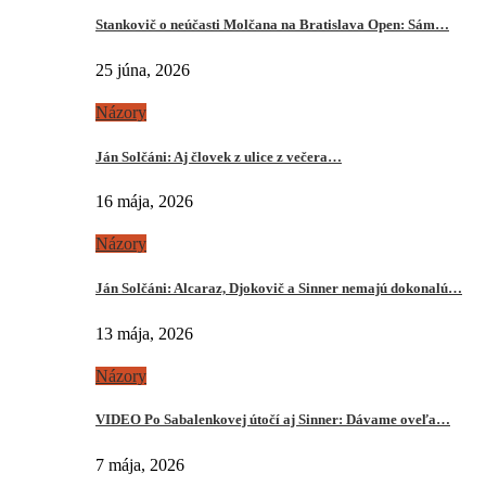
Stankovič o neúčasti Molčana na Bratislava Open: Sám…
25 júna, 2026
Názory
Ján Solčáni: Aj človek z ulice z večera…
16 mája, 2026
Názory
Ján Solčáni: Alcaraz, Djokovič a Sinner nemajú dokonalú…
13 mája, 2026
Názory
VIDEO Po Sabalenkovej útočí aj Sinner: Dávame oveľa…
7 mája, 2026