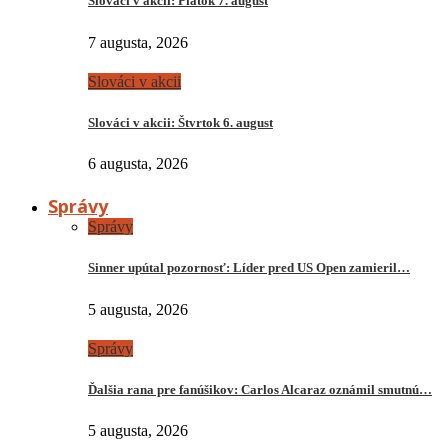
Slováci v akcii: Piatok 7. august
7 augusta, 2026
Slováci v akcii
Slováci v akcii: Štvrtok 6. august
6 augusta, 2026
Správy
Správy
Sinner upútal pozornosť: Líder pred US Open zamieril…
5 augusta, 2026
Správy
Ďalšia rana pre fanúšikov: Carlos Alcaraz oznámil smutnú…
5 augusta, 2026