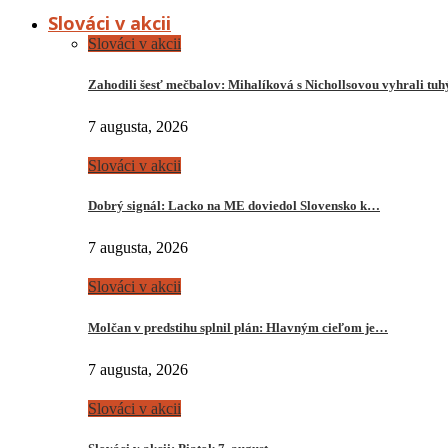
Slováci v akcii
Slováci v akcii
Zahodili šesť mečbalov: Mihalíková s Nichollsovou vyhrali tu
7 augusta, 2026
Slováci v akcii
Dobrý signál: Lacko na ME doviedol Slovensko k…
7 augusta, 2026
Slováci v akcii
Molčan v predstihu splnil plán: Hlavným cieľom je…
7 augusta, 2026
Slováci v akcii