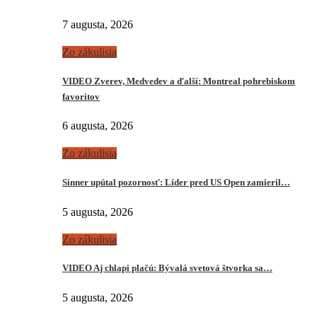
7 augusta, 2026
Zo zákulisia
VIDEO Zverev, Medvedev a ďalší: Montreal pohrebiskom
favoritov
6 augusta, 2026
Zo zákulisia
Sinner upútal pozornosť: Líder pred US Open zamieril…
5 augusta, 2026
Zo zákulisia
VIDEO Aj chlapi plačú: Bývalá svetová štvorka sa…
5 augusta, 2026