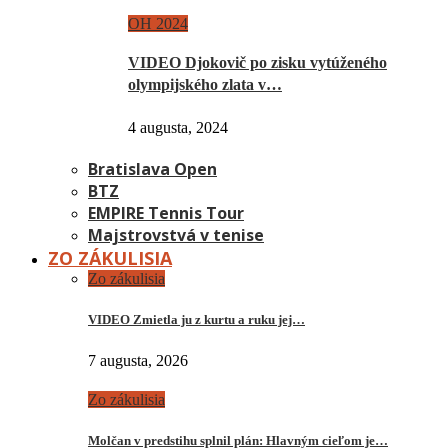
OH 2024
VIDEO Djokovič po zisku vytúženého
olympijského zlata v…
4 augusta, 2024
Bratislava Open
BTZ
EMPIRE Tennis Tour
Majstrovstvá v tenise
ZO ZÁKULISIA
Zo zákulisia
VIDEO Zmietla ju z kurtu a ruku jej…
7 augusta, 2026
Zo zákulisia
Molčan v predstihu splnil plán: Hlavným cieľom je…