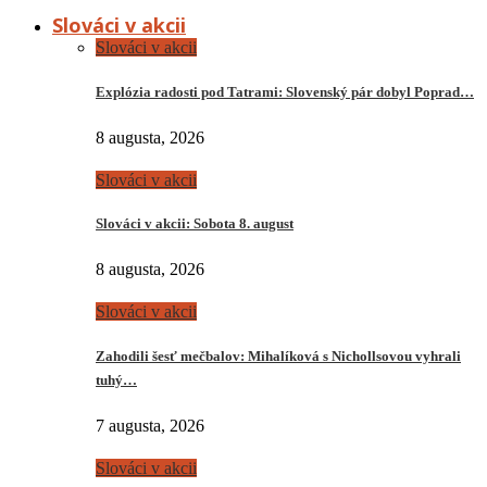
Slováci v akcii
Slováci v akcii
Explózia radosti pod Tatrami: Slovenský pár dobyl Poprad…
8 augusta, 2026
Slováci v akcii
Slováci v akcii: Sobota 8. august
8 augusta, 2026
Slováci v akcii
Zahodili šesť mečbalov: Mihalíková s Nichollsovou vyhrali
tuhý…
7 augusta, 2026
Slováci v akcii