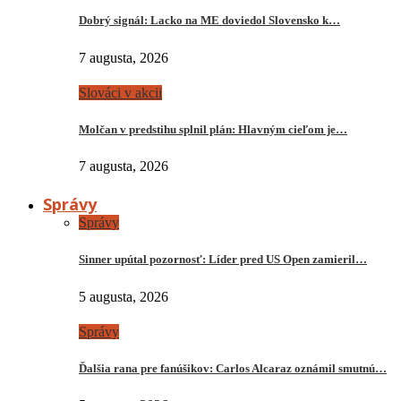
Dobrý signál: Lacko na ME doviedol Slovensko k…
7 augusta, 2026
Slováci v akcii
Molčan v predstihu splnil plán: Hlavným cieľom je…
7 augusta, 2026
Správy
Správy
Sinner upútal pozornosť: Líder pred US Open zamieril…
5 augusta, 2026
Správy
Ďalšia rana pre fanúšikov: Carlos Alcaraz oznámil smutnú…