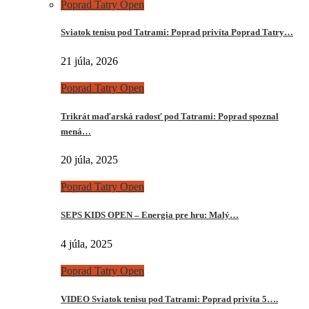
Poprad Tatry Open
Sviatok tenisu pod Tatrami: Poprad privíta Poprad Tatry…
21 júla, 2026
Poprad Tatry Open
Trikrát maďarská radosť pod Tatrami: Poprad spoznal
mená…
20 júla, 2025
Poprad Tatry Open
SEPS KIDS OPEN – Energia pre hru: Malý…
4 júla, 2025
Poprad Tatry Open
VIDEO Sviatok tenisu pod Tatrami: Poprad privíta 5….