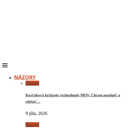
NÁZORY
Názory
Kosťuková kritizuje rozhodnutie MOV: Chcem nastúpiť a
zdolať…
9 júla, 2026
Názory