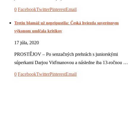
0
Facebook
Twitter
Pinterest
Email
Tretiu blamáž už nepripustila: Česká hviezda suverénnym
výkonom umlčala kritikov
17 júla, 2020
PROSTĚJOV – Po senzačných prehrách s juniorskými
súperkami Darjou Viďmanovou a následne iba 13-ročnou …
0
Facebook
Twitter
Pinterest
Email