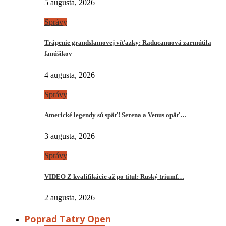
5 augusta, 2026
Správy
Trápenie grandslamovej víťazky: Raducanuová zarmútila
fanúšikov
4 augusta, 2026
Správy
Americké legendy sú späť! Serena a Venus opäť…
3 augusta, 2026
Správy
VIDEO Z kvalifikácie až po titul: Ruský triumf…
2 augusta, 2026
Poprad Tatry Open