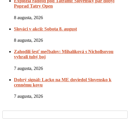
Explózia radosti pod Tatrami: Slovenský pár dobyl
Poprad Tatry Open
8 augusta, 2026
Slováci v akcii: Sobota 8. august
8 augusta, 2026
Zahodili šesť mečbalov: Mihalíková s Nichollsovou
vyhrali tuhý boj
7 augusta, 2026
Dobrý signál: Lacko na ME doviedol Slovensko k
cennému kovu
7 augusta, 2026