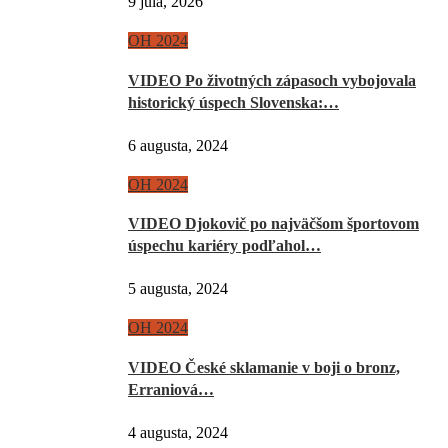
9 júla, 2026
OH 2024
VIDEO Po životných zápasoch vybojovala
historický úspech Slovenska:…
6 augusta, 2024
OH 2024
VIDEO Djokovič po najväčšom športovom
úspechu kariéry podľahol…
5 augusta, 2024
OH 2024
VIDEO České sklamanie v boji o bronz,
Erraniová…
4 augusta, 2024