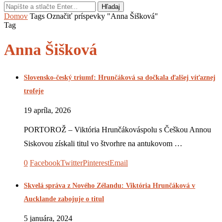
Hľadaj
Domov
Tags
Označiť príspevky "Anna Šišková"
Tag
Anna Šišková
Slovensko-český triumf: Hrunčáková sa dočkala ďalšej víťaznej
trofeje
19 apríla, 2026
PORTOROŽ – Viktória Hrunčákováspolu s Češkou Annou
Siskovou získali titul vo štvorhre na antukovom …
0
Facebook
Twitter
Pinterest
Email
Skvelá správa z Nového Zélandu: Viktória Hrunčáková v
Aucklande zabojuje o titul
5 januára, 2024