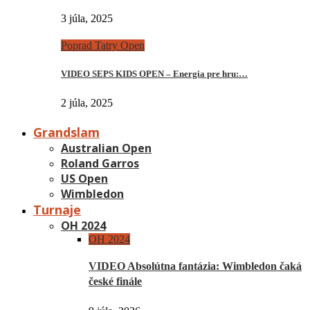
3 júla, 2025
Poprad Tatry Open
VIDEO SEPS KIDS OPEN – Energia pre hru:…
2 júla, 2025
Grandslam
Australian Open
Roland Garros
US Open
Wimbledon
Turnaje
OH 2024
OH 2024
VIDEO Absolútna fantázia: Wimbledon čaká
české finále