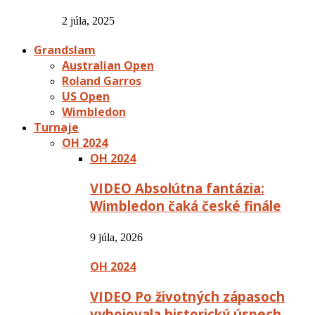
2 júla, 2025
Grandslam
Australian Open
Roland Garros
US Open
Wimbledon
Turnaje
OH 2024
OH 2024
VIDEO Absolútna fantázia:
Wimbledon čaká české finále
9 júla, 2026
OH 2024
VIDEO Po životných zápasoch
vybojovala historický úspech