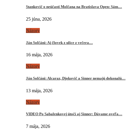
Stankovič o neúčasti Molčana na Bratislava Open: Sám…
25 júna, 2026
Názory
Ján Solčáni: Aj človek z ulice z večera…
16 mája, 2026
Názory
Ján Solčáni: Alcaraz, Djokovič a Sinner nemajú dokonalú…
13 mája, 2026
Názory
VIDEO Po Sabalenkovej útočí aj Sinner: Dávame oveľa…
7 mája, 2026