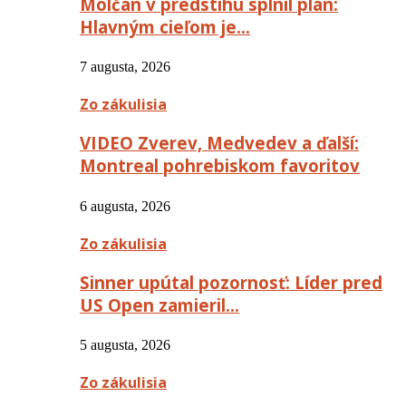
Molčan v predstihu splnil plán:
Hlavným cieľom je…
7 augusta, 2026
Zo zákulisia
VIDEO Zverev, Medvedev a ďalší:
Montreal pohrebiskom favoritov
6 augusta, 2026
Zo zákulisia
Sinner upútal pozornosť: Líder pred
US Open zamieril…
5 augusta, 2026
Zo zákulisia