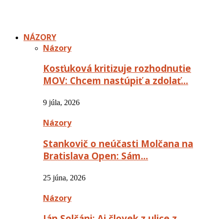
NÁZORY
Názory
Kosťuková kritizuje rozhodnutie
MOV: Chcem nastúpiť a zdolať…
9 júla, 2026
Názory
Stankovič o neúčasti Molčana na
Bratislava Open: Sám…
25 júna, 2026
Názory
Ján Solčáni: Aj človek z ulice z