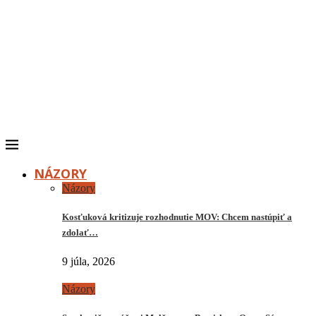
NÁZORY
Názory
Kosťuková kritizuje rozhodnutie MOV: Chcem nastúpiť a
zdolať…
9 júla, 2026
Názory