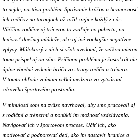
to nejde, nastáva problém. Správanie hráčov a bezmocnosť
ich rodičov na turnajoch už zažil zrejme každý z nás.
Väčšina rodičov aj trénerov to zvaľuje na pubertu, na
lenivosť dnešnej mládeže, ako aj iné vonkajšie negatívne
vplyvy. Máloktorý z nich si však uvedomí, že veľkou mierou
tomu prispel aj on sám. Príčinou problému je častokrát nie
úplne vhodné vedenie hráča zo strany rodiča a trénera.
V tomto ohľade vnímam veľkú medzeru vo vytváraní
zdravého športového prostredia.
V minulosti som na zväze navrhoval, aby sme pracovali aj
s rodičmi a trénermi a ponúkli im možnosť vzdelávania.
Navigovať ich v športovom procese. Učiť ich, ako
motivovať a podporovať deti, ako im nastaviť hranice a