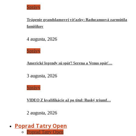
Správy
Trápenie grandslamovej víťazky: Raducanuová zarmútila
fanúšikov
4 augusta, 2026
Správy
Americké legendy sú späť! Serena a Venus opäť…
3 augusta, 2026
Správy
VIDEO Z kvalifikácie až po titul: Ruský triumf…
2 augusta, 2026
Poprad Tatry Open
Poprad Tatry Open