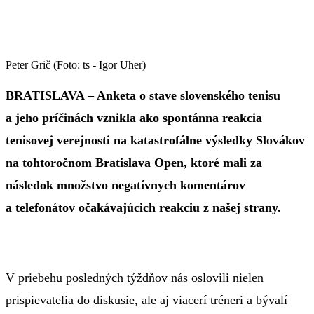
Peter Grič (Foto: ts - Igor Uher)
BRATISLAVA – Anketa o stave slovenského tenisu
a jeho príčinách vznikla ako spontánna reakcia
tenisovej verejnosti na katastrofálne výsledky Slovákov
na tohtoročnom Bratislava Open, ktoré mali za
následok množstvo negatívnych komentárov
a telefonátov očakávajúcich reakciu z našej strany.
V priebehu posledných týždňov nás oslovili nielen
prispievatelia do diskusie, ale aj viacerí tréneri a bývalí