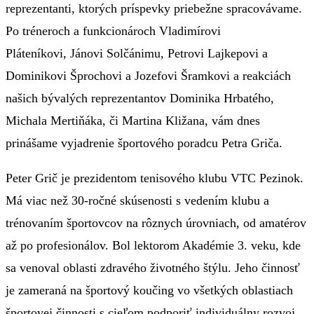
reprezentanti, ktorých príspevky priebežne spracovávame.
Po tréneroch a funkcionároch Vladimírovi
Pláteníkovi, Jánovi Solčánimu, Petrovi Lajkepovi a
Dominikovi Šprochovi a Jozefovi Šramkovi a reakciách
našich bývalých reprezentantov Dominika Hrbatého,
Michala Mertiňáka, či Martina Kližana, vám dnes
prinášame vyjadrenie športového poradcu Petra Griča.
Peter Grič je prezidentom tenisového klubu VTC Pezinok.
Má viac než 30-ročné skúsenosti s vedením klubu a
trénovaním športovcov na rôznych úrovniach, od amatérov
až po profesionálov. Bol lektorom Akadémie 3. veku, kde
sa venoval oblasti zdravého životného štýlu. Jeho činnosť
je zameraná na športový koučing vo všetkých oblastiach
športovej činnosti s cieľom podporiť individuálny rozvoj