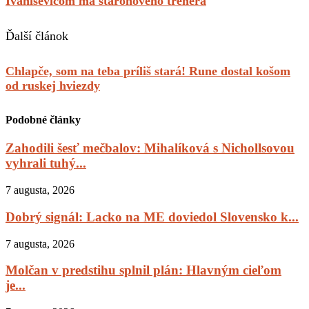
Ivaniševičom má staronového trénera
Ďalší článok
Chlapče, som na teba príliš stará! Rune dostal košom
od ruskej hviezdy
Podobné články
Zahodili šesť mečbalov: Mihalíková s Nichollsovou
vyhrali tuhý...
7 augusta, 2026
Dobrý signál: Lacko na ME doviedol Slovensko k...
7 augusta, 2026
Molčan v predstihu splnil plán: Hlavným cieľom
je...