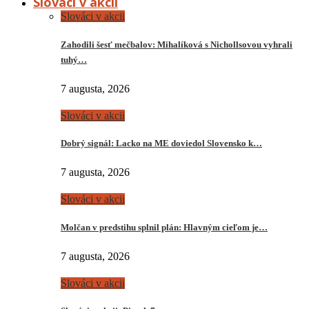
Slováci v akcii
Slováci v akcii
Zahodili šesť mečbalov: Mihalíková s Nichollsovou vyhrali
tuhý…
7 augusta, 2026
Slováci v akcii
Dobrý signál: Lacko na ME doviedol Slovensko k…
7 augusta, 2026
Slováci v akcii
Molčan v predstihu splnil plán: Hlavným cieľom je…
7 augusta, 2026
Slováci v akcii