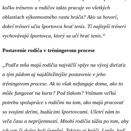
koľko trénerov a rodičov takto pracuje vo všetkých
oblastiach výkonnostného rastu hráča? Ako sa hovorí,
dobrí tréneri učia športovca hrať tenis. Tí najlepší tréneri
vychovávajú športovca, ktorý sa učí hrať tenis.“
Postavenie rodiča v tréningovom procese
„Podľa mňa majú rodičia najväčší vplyv na vývoj dieťaťa
a tým pádom aj najdôležitejšie postavenie v jeho
tréningovom procese. Ak to však nefunguje doma, ako to
môže fungovať na kurte? Pod tlakom? Vnímam veľkú
potrebu spolupráce s rodičmi na tom, ako majú pracovať
so svojimi deťmi, budúcimi športovcami. Ušetrí nám to
veľa času a nepríjemností. Mnohí rodičia túžia po tom, aby
ich syn či dcéra boli úspešní. Takisto aj hráči. Lenže, keď