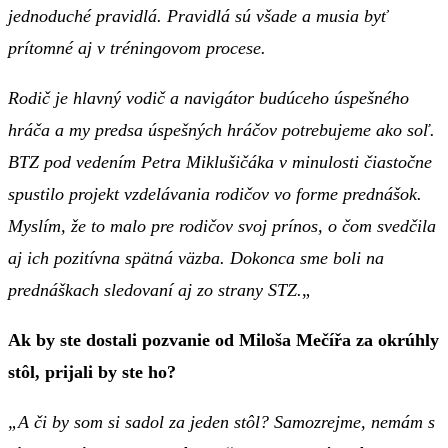
jednoduché pravidlá. Pravidlá sú všade a musia byť
prítomné aj v tréningovom procese.
Rodič je hlavný vodič a navigátor budúceho úspešného
hráča a my predsa úspešných hráčov potrebujeme ako soľ.
BTZ pod vedením Petra Miklušičáka v minulosti čiastočne
spustilo projekt vzdelávania rodičov vo forme prednášok.
Myslím, že to malo pre rodičov svoj prínos, o čom svedčila
aj ich pozitívna spätná väzba. Dokonca sme boli na
prednáškach sledovaní aj zo strany STZ.
„
Ak by ste dostali pozvanie od Miloša Mečířa za okrúhly
stôl, prijali by ste ho?
„A či by som si sadol za jeden stôl? Samozrejme, nemám s