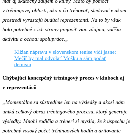
mať aj skutočný záujem o kluby. Malo by pomôcť
v tréningovej oblasti, ako a čo trénovať, sledovať v akom
prostredí vyrastajú budúci reprezentanti. Na to by však
bolo potrebné z ich strany prejaviť viac záujmu, väčšiu
aktivitu a ochotu spolupráce.
„
Kližan nápravu v slovenskom tenise vidí jasne:
Mečíř by mal odvolať Mošku a sám podať
demisiu
Chýbajúci koncepčný tréningový proces v kluboch aj
v reprezentácii
„Momentálne sa sústredíme len na výsledky a akosi nám
uniká celkový obraz tréningového procesu, ktorý generuje
výsledky. Mnohí rodičia a tréneri si myslia, že k úspechu je
potrebný vysoký počet tréningových hodín a drilovanie