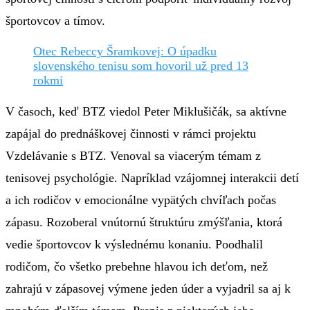
športovcov a tímov.
Otec Rebeccy Šramkovej: O úpadku
slovenského tenisu som hovoril už pred 13
rokmi
V časoch, keď BTZ viedol Peter Miklušičák, sa aktívne
zapájal do prednáškovej činnosti v rámci projektu
Vzdelávanie s BTZ. Venoval sa viacerým témam z
tenisovej psychológie. Napríklad vzájomnej interakcii detí
a ich rodičov v emocionálne vypätých chvíľach počas
zápasu. Rozoberal vnútornú štruktúru zmýšľania, ktorá
vedie športovcov k výslednému konaniu. Poodhalil
rodičom, čo všetko prebehne hlavou ich deťom, než
zahrajú v zápasovej výmene jeden úder a vyjadril sa aj k