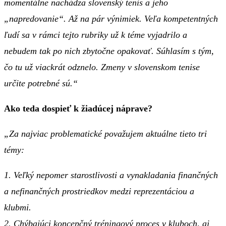
momentálne nachádza slovenský tenis a jeho
„napredovanie“. Až na pár výnimiek. Veľa kompetentných
ľudí sa v rámci tejto rubriky už k téme vyjadrilo a
nebudem tak po nich zbytočne opakovať. Súhlasím s tým,
čo tu už viackrát odznelo. Zmeny v slovenskom tenise
určite potrebné sú.“
Ako teda dospieť k žiadúcej náprave?
„Za najviac problematické považujem aktuálne tieto tri
témy:
1. Veľký nepomer starostlivosti a vynakladania finančných
a nefinančných prostriedkov medzi reprezentáciou a
klubmi.
2. Chýbajúci koncepčný tréningový proces v kluboch, aj