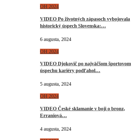
OH 2024
VIDEO Po životných zápasoch vybojovala
historický úspech Slovenska:…
6 augusta, 2024
OH 2024
VIDEO Djokovič po najväčšom športovom
úspechu kariéry podľahol…
5 augusta, 2024
OH 2024
VIDEO České sklamanie v boji o bronz,
Erraniová…
4 augusta, 2024