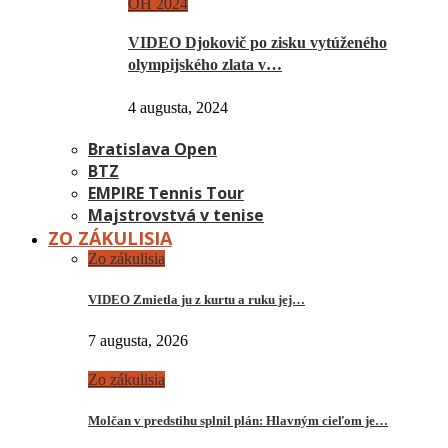
OH 2024
VIDEO Djokovič po zisku vytúženého
olympijského zlata v…
4 augusta, 2024
Bratislava Open
BTZ
EMPIRE Tennis Tour
Majstrovstvá v tenise
ZO ZÁKULISIA
Zo zákulisia
VIDEO Zmietla ju z kurtu a ruku jej…
7 augusta, 2026
Zo zákulisia
Molčan v predstihu splnil plán: Hlavným cieľom je…