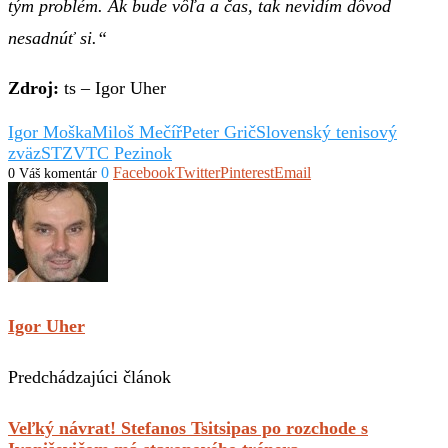
tým problém. Ak bude vôľa a čas, tak nevidím dôvod
nesadnúť si.“
Zdroj:
ts – Igor Uher
Igor Moška
Miloš Mečíř
Peter Grič
Slovenský tenisový
zväz
STZ
VTC Pezinok
0
Facebook
Twitter
Pinterest
Email
0 Váš komentár
Igor Uher
Predchádzajúci článok
Veľký návrat! Stefanos Tsitsipas po rozchode s