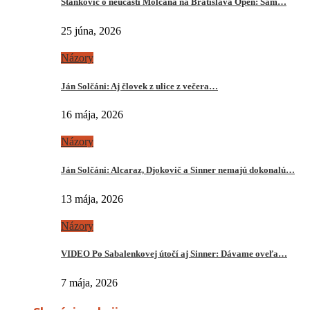
Stankovič o neúčasti Molčana na Bratislava Open: Sám…
25 júna, 2026
Názory
Ján Solčáni: Aj človek z ulice z večera…
16 mája, 2026
Názory
Ján Solčáni: Alcaraz, Djokovič a Sinner nemajú dokonalú…
13 mája, 2026
Názory
VIDEO Po Sabalenkovej útočí aj Sinner: Dávame oveľa…
7 mája, 2026