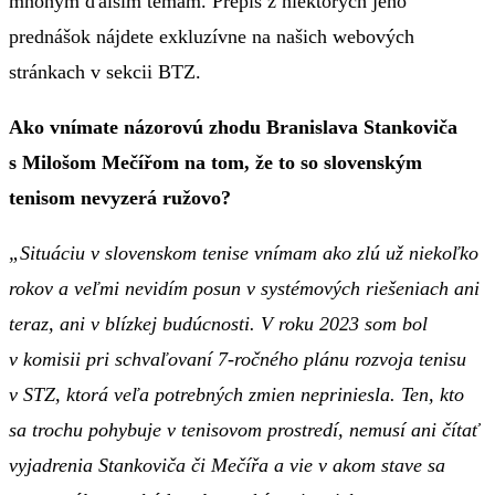
mnohým ďalším témam. Prepis z niektorých jeho
prednášok nájdete exkluzívne na našich webových
stránkach v sekcii BTZ.
Ako vnímate názorovú zhodu Branislava Stankoviča
s Milošom Mečířom na tom, že to so slovenským
tenisom nevyzerá ružovo?
„Situáciu v slovenskom tenise vnímam ako zlú už niekoľko
rokov a veľmi nevidím posun v systémových riešeniach ani
teraz, ani v blízkej budúcnosti. V roku 2023 som bol
v komisii pri schvaľovaní 7-ročného plánu rozvoja tenisu
v STZ, ktorá veľa potrebných zmien nepriniesla. Ten, kto
sa trochu pohybuje v tenisovom prostredí, nemusí ani čítať
vyjadrenia Stankoviča či Mečířa a vie v akom stave sa