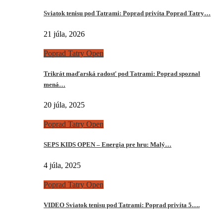
Sviatok tenisu pod Tatrami: Poprad privíta Poprad Tatry…
21 júla, 2026
Poprad Tatry Open
Trikrát maďarská radosť pod Tatrami: Poprad spoznal
mená…
20 júla, 2025
Poprad Tatry Open
SEPS KIDS OPEN – Energia pre hru: Malý…
4 júla, 2025
Poprad Tatry Open
VIDEO Sviatok tenisu pod Tatrami: Poprad privíta 5….