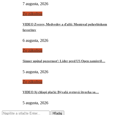
7 augusta, 2026
Zo zákulisia
VIDEO Zverev, Medvedev a ďalší: Montreal pohrebiskom
favoritov
6 augusta, 2026
Zo zákulisia
Sinner upútal pozornosť: Líder pred US Open zamieril…
5 augusta, 2026
Zo zákulisia
VIDEO Aj chlapi plačú: Bývalá svetová štvorka sa…
5 augusta, 2026
Hľadaj