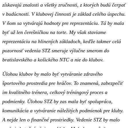
získavajú znalosti a všetky zručnosti, z ktorých budú čerpať
v budúcnosti. V klubovej činnosti je základ celého úspechu.
V ňom sa vytvárajú hodnoty pre reprezentáciu. Tá by mala
byť už len čerešničkou na torte. My však staviame
reprezentáciu na hlinených základoch, keďže takmer celá
pozornosť vedenia STZ smeruje výlučne smerom do
bratislavského a košického NTC a nie do klubov.
Úlohou klubov by malo byť vytváranie zdravého
športového prostredia pre hráčov. To znamená, zabezpečiť
im kvalitného trénera, celkový tréningový proces a
podmienky. Úlohou STZ by zas mala byť spolupráca,
komunikácia a vytváranie náležitých podmienok pre kluby.
A nejde len o finančné prostriedky. Vedenie STZ by malo