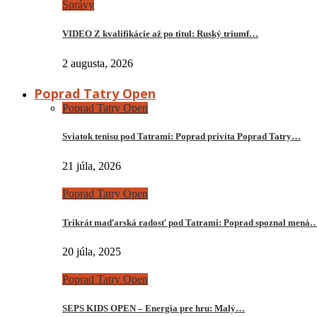
Správy
VIDEO Z kvalifikácie až po titul: Ruský triumf…
2 augusta, 2026
Poprad Tatry Open
Poprad Tatry Open
Sviatok tenisu pod Tatrami: Poprad privíta Poprad Tatry…
21 júla, 2026
Poprad Tatry Open
Trikrát maďarská radosť pod Tatrami: Poprad spoznal mená
20 júla, 2025
Poprad Tatry Open
SEPS KIDS OPEN – Energia pre hru: Malý…