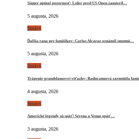
Sinner upútal pozornosť: Líder pred US Open zamieril…
5 augusta, 2026
Správy
Ďalšia rana pre fanúšikov: Carlos Alcaraz oznámil smutnú…
5 augusta, 2026
Správy
Trápenie grandslamovej víťazky: Raducanuová zarmútila fanú
4 augusta, 2026
Správy
Americké legendy sú späť! Serena a Venus opäť…
3 augusta, 2026