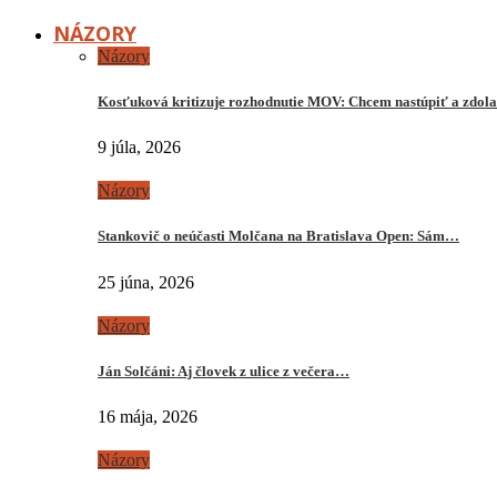
NÁZORY
Názory
Kosťuková kritizuje rozhodnutie MOV: Chcem nastúpiť a zdo
9 júla, 2026
Názory
Stankovič o neúčasti Molčana na Bratislava Open: Sám…
25 júna, 2026
Názory
Ján Solčáni: Aj človek z ulice z večera…
16 mája, 2026
Názory