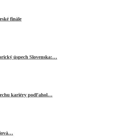
ské finále
orický úspech Slovenska:…
echu kariéry podľahol…
niová…