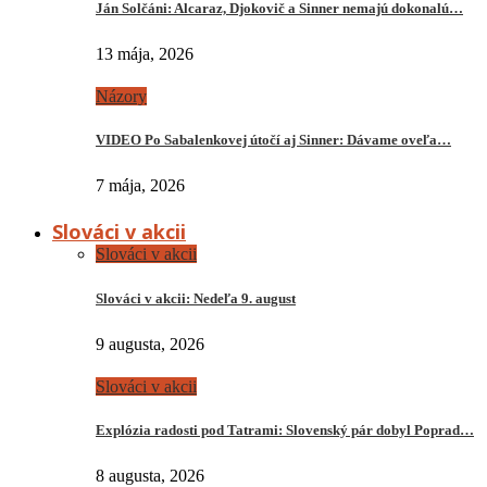
Ján Solčáni: Alcaraz, Djokovič a Sinner nemajú dokonalú…
13 mája, 2026
Názory
VIDEO Po Sabalenkovej útočí aj Sinner: Dávame oveľa…
7 mája, 2026
Slováci v akcii
Slováci v akcii
Slováci v akcii: Nedeľa 9. august
9 augusta, 2026
Slováci v akcii
Explózia radosti pod Tatrami: Slovenský pár dobyl Poprad…
8 augusta, 2026