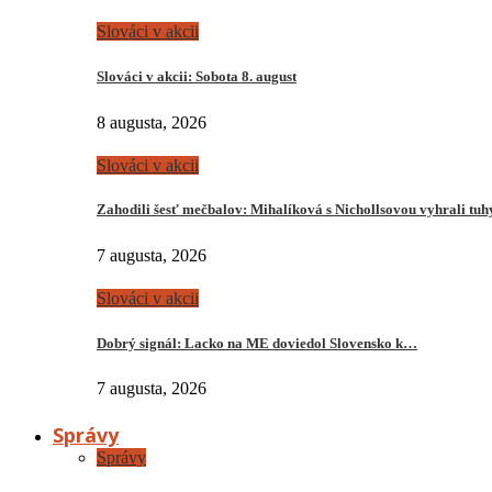
Slováci v akcii
Slováci v akcii: Sobota 8. august
8 augusta, 2026
Slováci v akcii
Zahodili šesť mečbalov: Mihalíková s Nichollsovou vyhrali tu
7 augusta, 2026
Slováci v akcii
Dobrý signál: Lacko na ME doviedol Slovensko k…
7 augusta, 2026
Správy
Správy