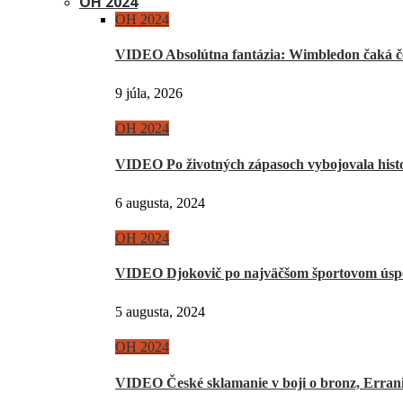
OH 2024
OH 2024
VIDEO Absolútna fantázia: Wimbledon čaká če
9 júla, 2026
OH 2024
VIDEO Po životných zápasoch vybojovala hist
6 augusta, 2024
OH 2024
VIDEO Djokovič po najväčšom športovom úsp
5 augusta, 2024
OH 2024
VIDEO České sklamanie v boji o bronz, Erra