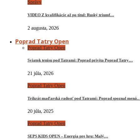
Správy
VIDEO Z kvalifikácie až po titul: Ruský triumf…
2 augusta, 2026
Poprad Tatry Open
Poprad Tatry Open
Sviatok tenisu pod Tatrami: Poprad privíta Poprad Tatry…
21 júla, 2026
Poprad Tatry Open
Trikrát maďarská radosť pod Tatrami: Poprad spoznal mená
20 júla, 2025
Poprad Tatry Open
SEPS KIDS OPEN – Energia pre hru: Malý…