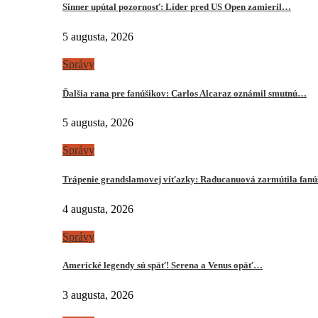
Sinner upútal pozornosť: Líder pred US Open zamieril…
5 augusta, 2026
Správy
Ďalšia rana pre fanúšikov: Carlos Alcaraz oznámil smutnú…
5 augusta, 2026
Správy
Trápenie grandslamovej víťazky: Raducanuová zarmútila fanú
4 augusta, 2026
Správy
Americké legendy sú späť! Serena a Venus opäť…
3 augusta, 2026