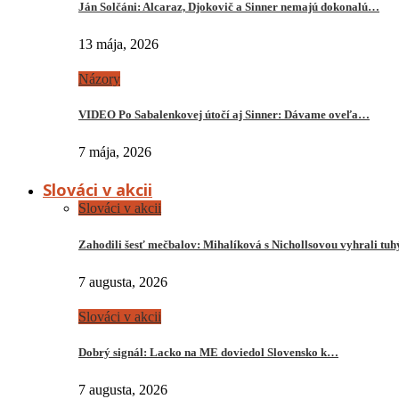
Ján Solčáni: Alcaraz, Djokovič a Sinner nemajú dokonalú…
13 mája, 2026
Názory
VIDEO Po Sabalenkovej útočí aj Sinner: Dávame oveľa…
7 mája, 2026
Slováci v akcii
Slováci v akcii
Zahodili šesť mečbalov: Mihalíková s Nichollsovou vyhrali tu
7 augusta, 2026
Slováci v akcii
Dobrý signál: Lacko na ME doviedol Slovensko k…
7 augusta, 2026