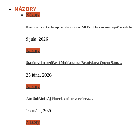
NÁZORY
Názory
Kosťuková kritizuje rozhodnutie MOV: Chcem nastúpiť a zdo
9 júla, 2026
Názory
Stankovič o neúčasti Molčana na Bratislava Open: Sám…
25 júna, 2026
Názory
Ján Solčáni: Aj človek z ulice z večera…
16 mája, 2026
Názory