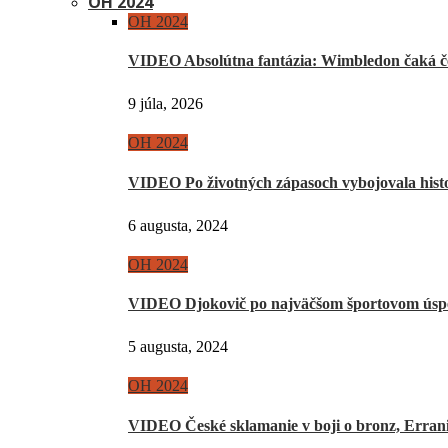
OH 2024
OH 2024
VIDEO Absolútna fantázia: Wimbledon čaká če
9 júla, 2026
OH 2024
VIDEO Po životných zápasoch vybojovala hist
6 augusta, 2024
OH 2024
VIDEO Djokovič po najväčšom športovom úsp
5 augusta, 2024
OH 2024
VIDEO České sklamanie v boji o bronz, Erra