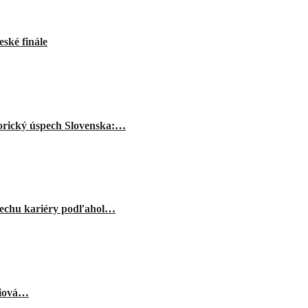
ské finále
orický úspech Slovenska:…
echu kariéry podľahol…
niová…