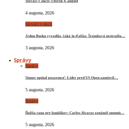
Slováci v akcii: Utorok 4. august
4 augusta, 2026
Slováci v akcii
Jednu Rusku vyradila, čaká ju ďalšia: Šramková nestratila…
3 augusta, 2026
Správy
Správy
Sinner upútal pozornosť: Líder pred US Open zamieril…
5 augusta, 2026
Správy
Ďalšia rana pre fanúšikov: Carlos Alcaraz oznámil smutnú…
5 augusta, 2026