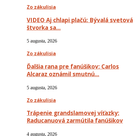
Zo zákulisia
VIDEO Aj chlapi plačú: Bývalá svetová
štvorka sa…
5 augusta, 2026
Zo zákulisia
Ďalšia rana pre fanúšikov: Carlos
Alcaraz oznámil smutnú…
5 augusta, 2026
Zo zákulisia
Trápenie grandslamovej víťazky:
Raducanuová zarmútila fanúšikov
4 augusta, 2026