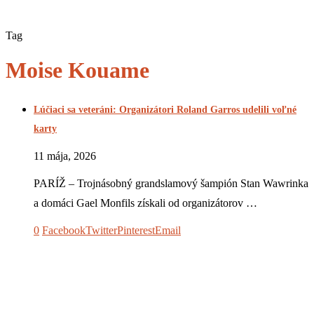
Tag
Moise Kouame
Lúčiaci sa veteráni: Organizátori Roland Garros udelili voľné
karty
11 mája, 2026
PARÍŽ – Trojnásobný grandslamový šampión Stan Wawrinka
a domáci Gael Monfils získali od organizátorov …
0
Facebook
Twitter
Pinterest
Email