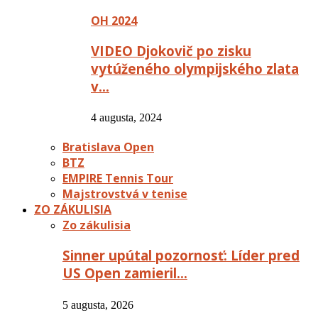
OH 2024
VIDEO Djokovič po zisku
vytúženého olympijského zlata
v…
4 augusta, 2024
Bratislava Open
BTZ
EMPIRE Tennis Tour
Majstrovstvá v tenise
ZO ZÁKULISIA
Zo zákulisia
Sinner upútal pozornosť: Líder pred
US Open zamieril…
5 augusta, 2026