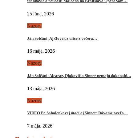
Stankovič o neúčasti Molčana na Bratislava Open: Sám…
25 júna, 2026
Názory
Ján Solčáni: Aj človek z ulice z večera…
16 mája, 2026
Názory
Ján Solčáni: Alcaraz, Djokovič a Sinner nemajú dokonalú…
13 mája, 2026
Názory
VIDEO Po Sabalenkovej útočí aj Sinner: Dávame oveľa…
7 mája, 2026