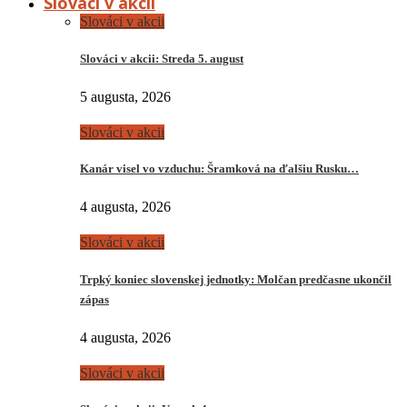
Slováci v akcii
Slováci v akcii
Slováci v akcii: Streda 5. august
5 augusta, 2026
Slováci v akcii
Kanár visel vo vzduchu: Šramková na ďalšiu Rusku…
4 augusta, 2026
Slováci v akcii
Trpký koniec slovenskej jednotky: Molčan predčasne ukončil
zápas
4 augusta, 2026
Slováci v akcii