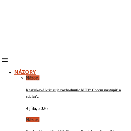
NÁZORY
Názory
Kosťuková kritizuje rozhodnutie MOV: Chcem nastúpiť a
zdolať…
9 júla, 2026
Názory