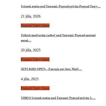
Sviatok tenisu pod Tatrami: Poprad privíta Poprad Tatry…
21 júla, 2026
Poprad Tatry Open
Trikrát maďarská radosť pod Tatrami: Poprad spoznal
mená…
20 júla, 2025
Poprad Tatry Open
SEPS KIDS OPEN – Energia pre hru: Malý…
4 júla, 2025
Poprad Tatry Open
VIDEO Sviatok tenisu pod Tatrami: Poprad privíta 5….