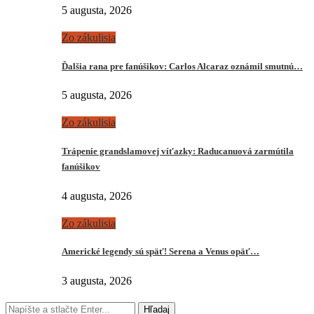
5 augusta, 2026
Zo zákulisia
Ďalšia rana pre fanúšikov: Carlos Alcaraz oznámil smutnú…
5 augusta, 2026
Zo zákulisia
Trápenie grandslamovej víťazky: Raducanuová zarmútila
fanúšikov
4 augusta, 2026
Zo zákulisia
Americké legendy sú späť! Serena a Venus opäť…
3 augusta, 2026
Hľadaj