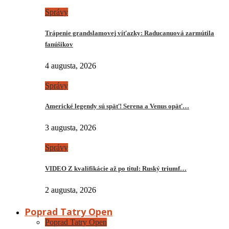
Správy
Trápenie grandslamovej víťazky: Raducanuová zarmútila
fanúšikov
4 augusta, 2026
Správy
Americké legendy sú späť! Serena a Venus opäť…
3 augusta, 2026
Správy
VIDEO Z kvalifikácie až po titul: Ruský triumf…
2 augusta, 2026
Poprad Tatry Open
Poprad Tatry Open