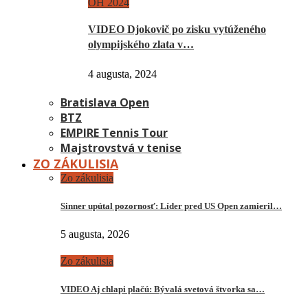
OH 2024
VIDEO Djokovič po zisku vytúženého
olympijského zlata v…
4 augusta, 2024
Bratislava Open
BTZ
EMPIRE Tennis Tour
Majstrovstvá v tenise
ZO ZÁKULISIA
Zo zákulisia
Sinner upútal pozornosť: Líder pred US Open zamieril…
5 augusta, 2026
Zo zákulisia
VIDEO Aj chlapi plačú: Bývalá svetová štvorka sa…