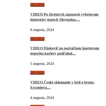
OH 2024
VIDEO Po životných zápasoch vybojovala
historický úspech Slovenska:…
6 augusta, 2024
OH 2024
VIDEO Djokovič po najväčšom športovom
úspechu kariéry podľahol…
5 augusta, 2024
OH 2024
VIDEO České sklamanie v boji o bronz,
Erraniová…
4 augusta, 2024