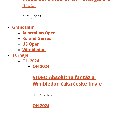
hru:…
2 júla, 2025
Grandslam
Australian Open
Roland Garros
US Open
Wimbledon
Turnaje
OH 2024
OH 2024
VIDEO Absolútna fantázia:
Wimbledon čaká české finále
9 júla, 2026
OH 2024