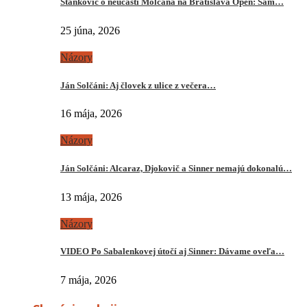
Stankovič o neúčasti Molčana na Bratislava Open: Sám…
25 júna, 2026
Názory
Ján Solčáni: Aj človek z ulice z večera…
16 mája, 2026
Názory
Ján Solčáni: Alcaraz, Djokovič a Sinner nemajú dokonalú…
13 mája, 2026
Názory
VIDEO Po Sabalenkovej útočí aj Sinner: Dávame oveľa…
7 mája, 2026