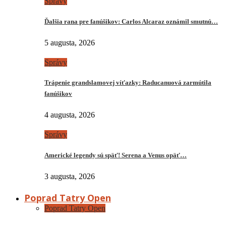
Správy
Ďalšia rana pre fanúšikov: Carlos Alcaraz oznámil smutnú…
5 augusta, 2026
Správy
Trápenie grandslamovej víťazky: Raducanuová zarmútila
fanúšikov
4 augusta, 2026
Správy
Americké legendy sú späť! Serena a Venus opäť…
3 augusta, 2026
Poprad Tatry Open
Poprad Tatry Open