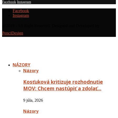
Facebook
Instagram
Facebook
Instagram
@2019 - All Right Reserved. Designed and Developed by
PenciDesign
NÁZORY
Názory
Kosťuková kritizuje rozhodnutie
MOV: Chcem nastúpiť a zdolať…
9 júla, 2026
Názory