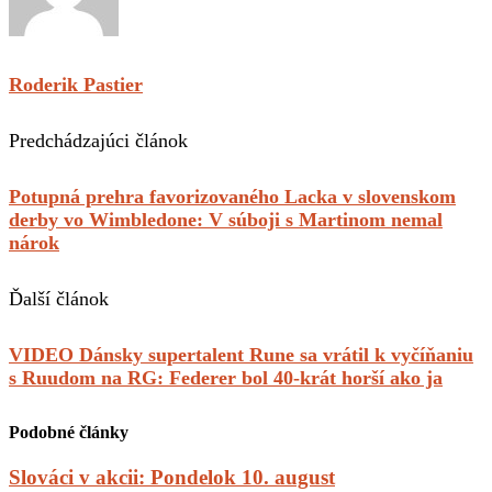
Roderik Pastier
Predchádzajúci článok
Potupná prehra favorizovaného Lacka v slovenskom
derby vo Wimbledone: V súboji s Martinom nemal
nárok
Ďalší článok
VIDEO Dánsky supertalent Rune sa vrátil k vyčíňaniu
s Ruudom na RG: Federer bol 40-krát horší ako ja
Podobné články
Slováci v akcii: Pondelok 10. august