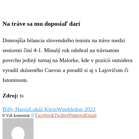
Na tráve sa mu doposiaľ darí
Doterajšia bilancia slovenského tenistu na tráve medzi
seniormi činí 4-1. Minulý rok odohral na trávnatom
povrchu jediný turnaj na Malorke, kde v pozícii outsidera
vyradil skúseného Cuevas a poradil si aj s Lajovičom či
Istominom.
Zdroj:
ts
Billy Harris
Lukáš Klein
Wimbledon 2022
0
Facebook
Twitter
Pinterest
Email
0 Váš komentár