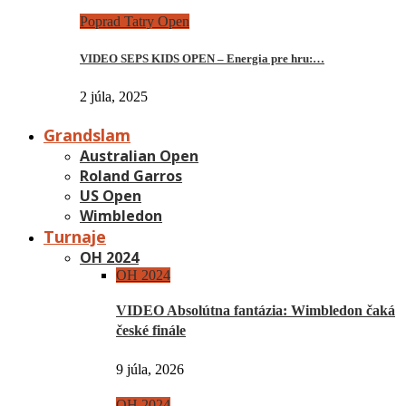
Poprad Tatry Open
VIDEO SEPS KIDS OPEN – Energia pre hru:…
2 júla, 2025
Grandslam
Australian Open
Roland Garros
US Open
Wimbledon
Turnaje
OH 2024
OH 2024
VIDEO Absolútna fantázia: Wimbledon čaká
české finále
9 júla, 2026
OH 2024