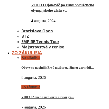
VIDEO Djokovič po zisku vytúženého
olympijského zlata v…
4 augusta, 2024
Bratislava Open
BTZ
EMPIRE Tennis Tour
Majstrovstvá v tenise
ZO ZÁKULISIA
Zo zákulisia
Obavy sa naplnili: Prvý muž sveta Sinner zarmútil…
9 augusta, 2026
Zo zákulisia
VIDEO Zmietla ju z kurtu a ruku jej…
7 augusta, 2026