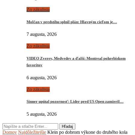
Zo zákulisia
Molčan v predstihu splnil plán: Hlavným cieľom je…
7 augusta, 2026
Zo zákulisia
VIDEO Zverev, Medvedev a ďalší: Montreal pohrebiskom
favoritov
6 augusta, 2026
Zo zákulisia
Sinner upútal pozornosť: Líder pred US Open zamieril…
5 augusta, 2026
Hľadaj
Domov
Najdôležitejšie
Klein po dobrom výkone do druhého kola