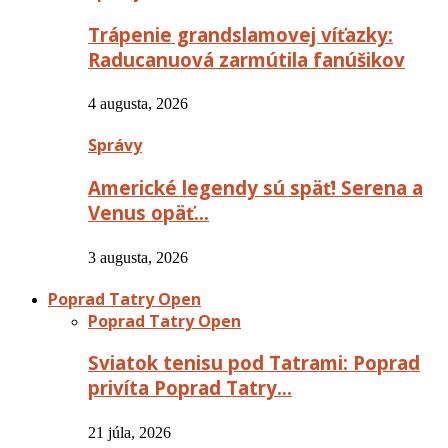
Trápenie grandslamovej víťazky:
Raducanuová zarmútila fanúšikov
4 augusta, 2026
Správy
Americké legendy sú späť! Serena a
Venus opäť…
3 augusta, 2026
Poprad Tatry Open
Poprad Tatry Open
Sviatok tenisu pod Tatrami: Poprad
privíta Poprad Tatry…
21 júla, 2026