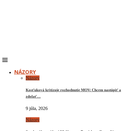
NÁZORY
Názory
Kosťuková kritizuje rozhodnutie MOV: Chcem nastúpiť a
zdolať…
9 júla, 2026
Názory