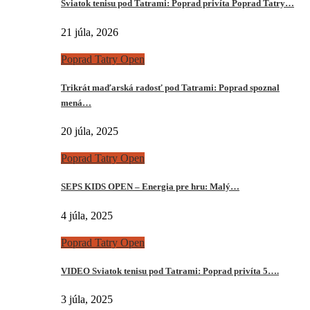
Sviatok tenisu pod Tatrami: Poprad privíta Poprad Tatry…
21 júla, 2026
Poprad Tatry Open
Trikrát maďarská radosť pod Tatrami: Poprad spoznal
mená…
20 júla, 2025
Poprad Tatry Open
SEPS KIDS OPEN – Energia pre hru: Malý…
4 júla, 2025
Poprad Tatry Open
VIDEO Sviatok tenisu pod Tatrami: Poprad privíta 5….
3 júla, 2025