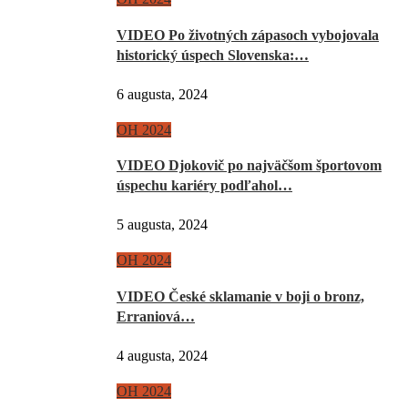
VIDEO Po životných zápasoch vybojovala
historický úspech Slovenska:…
6 augusta, 2024
OH 2024
VIDEO Djokovič po najväčšom športovom
úspechu kariéry podľahol…
5 augusta, 2024
OH 2024
VIDEO České sklamanie v boji o bronz,
Erraniová…
4 augusta, 2024
OH 2024