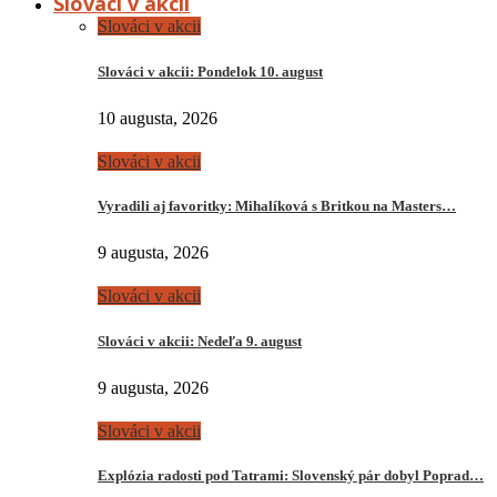
Slováci v akcii
Slováci v akcii
Slováci v akcii: Pondelok 10. august
10 augusta, 2026
Slováci v akcii
Vyradili aj favoritky: Mihalíková s Britkou na Masters…
9 augusta, 2026
Slováci v akcii
Slováci v akcii: Nedeľa 9. august
9 augusta, 2026
Slováci v akcii
Explózia radosti pod Tatrami: Slovenský pár dobyl Poprad…