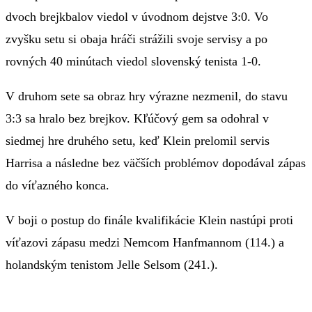
dvoch brejkbalov viedol v úvodnom dejstve 3:0. Vo
zvyšku setu si obaja hráči strážili svoje servisy a po
rovných 40 minútach viedol slovenský tenista 1-0.
V druhom sete sa obraz hry výrazne nezmenil, do stavu
3:3 sa hralo bez brejkov. Kľúčový gem sa odohral v
siedmej hre druhého setu, keď Klein prelomil servis
Harrisa a následne bez väčších problémov dopodával zápas
do víťazného konca.
V boji o postup do finále kvalifikácie Klein nastúpi proti
víťazovi zápasu medzi Nemcom Hanfmannom (114.) a
holandským tenistom Jelle Selsom (241.).