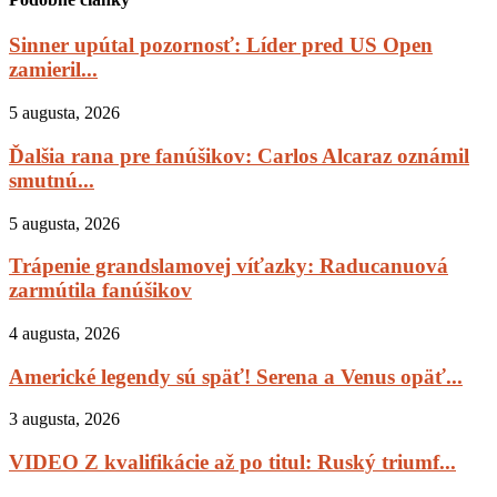
Sinner upútal pozornosť: Líder pred US Open
zamieril...
5 augusta, 2026
Ďalšia rana pre fanúšikov: Carlos Alcaraz oznámil
smutnú...
5 augusta, 2026
Trápenie grandslamovej víťazky: Raducanuová
zarmútila fanúšikov
4 augusta, 2026
Americké legendy sú späť! Serena a Venus opäť...
3 augusta, 2026
VIDEO Z kvalifikácie až po titul: Ruský triumf...