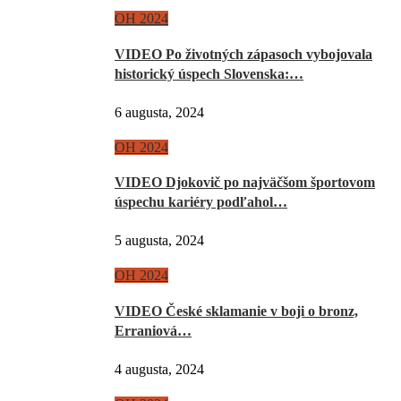
OH 2024
VIDEO Po životných zápasoch vybojovala
historický úspech Slovenska:…
6 augusta, 2024
OH 2024
VIDEO Djokovič po najväčšom športovom
úspechu kariéry podľahol…
5 augusta, 2024
OH 2024
VIDEO České sklamanie v boji o bronz,
Erraniová…
4 augusta, 2024