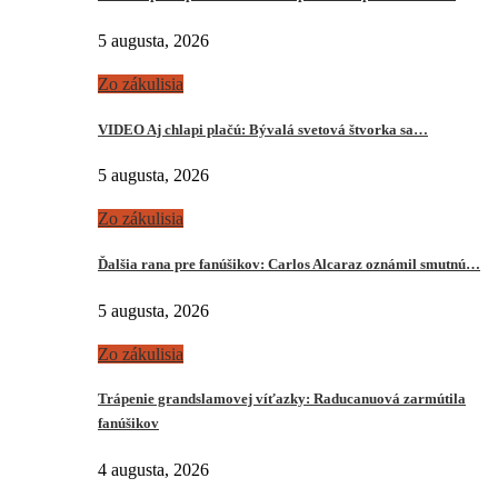
5 augusta, 2026
Zo zákulisia
VIDEO Aj chlapi plačú: Bývalá svetová štvorka sa…
5 augusta, 2026
Zo zákulisia
Ďalšia rana pre fanúšikov: Carlos Alcaraz oznámil smutnú…
5 augusta, 2026
Zo zákulisia
Trápenie grandslamovej víťazky: Raducanuová zarmútila
fanúšikov
4 augusta, 2026