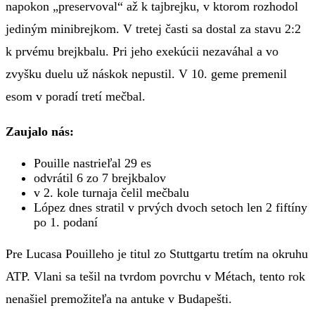
napokon „preservoval“ až k tajbrejku, v ktorom rozhodol
jediným minibrejkom. V tretej časti sa dostal za stavu 2:2
k prvému brejkbalu. Pri jeho exekúcii nezaváhal a vo
zvyšku duelu už náskok nepustil. V 10. geme premenil
esom v poradí tretí mečbal.
Zaujalo nás:
Pouille nastrieľal 29 es
odvrátil 6 zo 7 brejkbalov
v 2. kole turnaja čelil mečbalu
López dnes stratil v prvých dvoch setoch len 2 fiftíny
po 1. podaní
Pre Lucasa Pouilleho je titul zo Stuttgartu tretím na okruhu
ATP. Vlani sa tešil na tvrdom povrchu v Métach, tento rok
nenašiel premožiteľa na antuke v Budapešti.