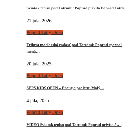
Sviatok tenisu pod Tatrami: Poprad privíta Poprad Tatry…
21 júla, 2026
Poprad Tatry Open
Trikrát maďarská radosť pod Tatrami: Poprad spoznal
mená…
20 júla, 2025
Poprad Tatry Open
SEPS KIDS OPEN – Energia pre hru: Malý…
4 júla, 2025
Poprad Tatry Open
VIDEO Sviatok tenisu pod Tatrami: Poprad privíta 5….