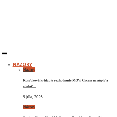
NÁZORY
Názory
Kosťuková kritizuje rozhodnutie MOV: Chcem nastúpiť a
zdolať…
9 júla, 2026
Názory