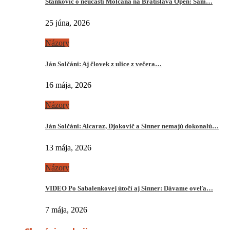
Stankovič o neúčasti Molčana na Bratislava Open: Sám…
25 júna, 2026
Názory
Ján Solčáni: Aj človek z ulice z večera…
16 mája, 2026
Názory
Ján Solčáni: Alcaraz, Djokovič a Sinner nemajú dokonalú…
13 mája, 2026
Názory
VIDEO Po Sabalenkovej útočí aj Sinner: Dávame oveľa…
7 mája, 2026