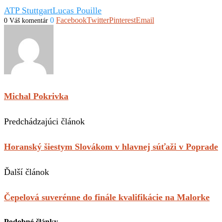
ATP Stuttgart
Lucas Pouille
0
Facebook
Twitter
Pinterest
Email
0 Váš komentár
Michal Pokrivka
Predchádzajúci článok
Horanský šiestym Slovákom v hlavnej súťaži v Poprade
Ďalší článok
Čepelová suverénne do finále kvalifikácie na Malorke
Podobné články