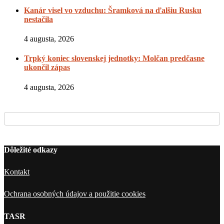
Kanár visel vo vzduchu: Šramková na ďalšiu Rusku
nestačila
4 augusta, 2026
Trpký koniec slovenskej jednotky: Molčan predčasne
ukončil zápas
4 augusta, 2026
Dôležité odkazy
Kontakt
Ochrana osobných údajov a použitie cookies
TASR