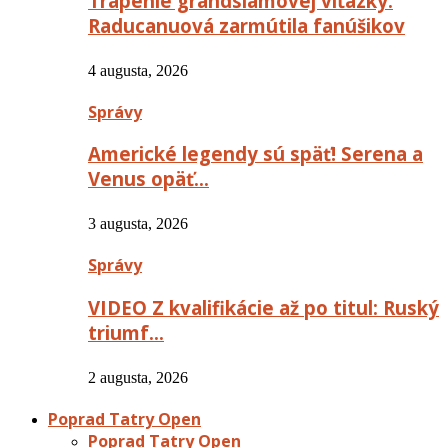
Trápenie grandslamovej víťazky:
Raducanuová zarmútila fanúšikov
4 augusta, 2026
Správy
Americké legendy sú späť! Serena a
Venus opäť…
3 augusta, 2026
Správy
VIDEO Z kvalifikácie až po titul: Ruský
triumf…
2 augusta, 2026
Poprad Tatry Open
Poprad Tatry Open