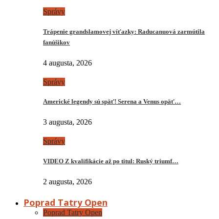
Správy
Trápenie grandslamovej víťazky: Raducanuová zarmútila
fanúšikov
4 augusta, 2026
Správy
Americké legendy sú späť! Serena a Venus opäť…
3 augusta, 2026
Správy
VIDEO Z kvalifikácie až po titul: Ruský triumf…
2 augusta, 2026
Poprad Tatry Open
Poprad Tatry Open