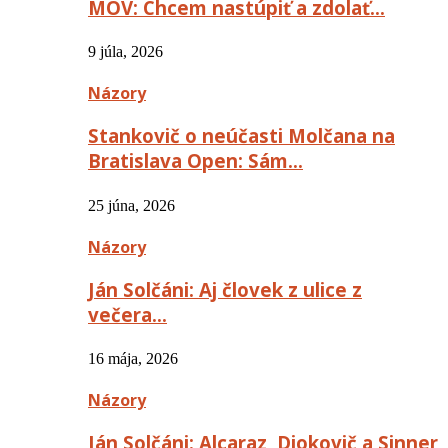
MOV: Chcem nastúpiť a zdolať…
9 júla, 2026
Názory
Stankovič o neúčasti Molčana na
Bratislava Open: Sám…
25 júna, 2026
Názory
Ján Solčáni: Aj človek z ulice z
večera…
16 mája, 2026
Názory
Ján Solčáni: Alcaraz, Djokovič a Sinner