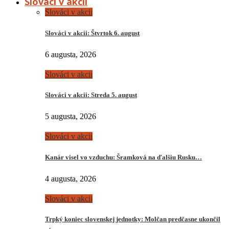
Slováci v akcii
Slováci v akcii
Slováci v akcii: Štvrtok 6. august
6 augusta, 2026
Slováci v akcii
Slováci v akcii: Streda 5. august
5 augusta, 2026
Slováci v akcii
Kanár visel vo vzduchu: Šramková na ďalšiu Rusku…
4 augusta, 2026
Slováci v akcii
Trpký koniec slovenskej jednotky: Molčan predčasne ukončil