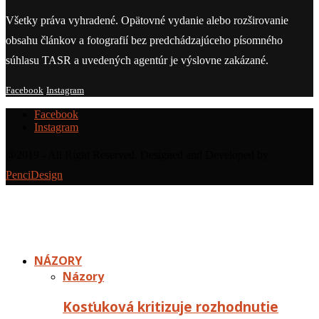
Všetky práva vyhradené. Opätovné vydanie alebo rozširovanie
obsahu článkov a fotografií bez predchádzajúceho písomného
súhlasu TASR a uvedených agentúr je výslovne zakázané.
Facebook
Instagram
Facebook
Instagram
@2019 - All Right Reserved. Designed and Developed by
PenciDesign
NÁZORY
Názory
Kosťuková kritizuje rozhodnutie