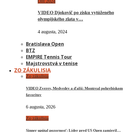
OH 2024
VIDEO Djokovič po zisku vytúženého
olympijského zlata v…
4 augusta, 2024
Bratislava Open
BTZ
EMPIRE Tennis Tour
Majstrovstvá v tenise
ZO ZÁKULISIA
Zo zákulisia
VIDEO Zverev, Medvedev a ďalší: Montreal pohrebiskom
favoritov
6 augusta, 2026
Zo zákulisia
Sinner upútal pozornosť: Líder pred US Open zamieril…