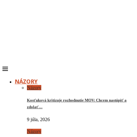
NÁZORY
Názory
Kosťuková kritizuje rozhodnutie MOV: Chcem nastúpiť a
zdolať…
9 júla, 2026
Názory