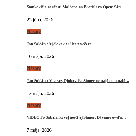
Stankovič o neúčasti Molčana na Bratislava Open: Sám…
25 júna, 2026
Názory
Ján Solčáni: Aj človek z ulice z večera…
16 mája, 2026
Názory
Ján Solčáni: Alcaraz, Djokovič a Sinner nemajú dokonalú…
13 mája, 2026
Názory
VIDEO Po Sabalenkovej útočí aj Sinner: Dávame oveľa…
7 mája, 2026