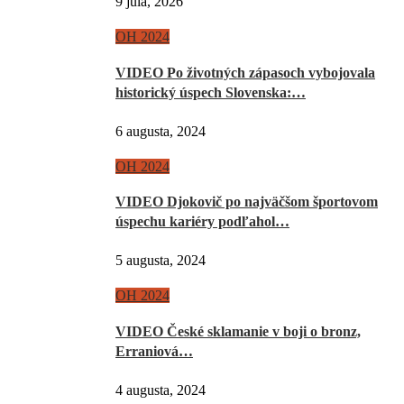
9 júla, 2026
OH 2024
VIDEO Po životných zápasoch vybojovala
historický úspech Slovenska:…
6 augusta, 2024
OH 2024
VIDEO Djokovič po najväčšom športovom
úspechu kariéry podľahol…
5 augusta, 2024
OH 2024
VIDEO České sklamanie v boji o bronz,
Erraniová…
4 augusta, 2024