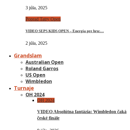
3 júla, 2025
Poprad Tatry Open
VIDEO SEPS KIDS OPEN – Energia pre hru:…
2 júla, 2025
Grandslam
Australian Open
Roland Garros
US Open
Wimbledon
Turnaje
OH 2024
OH 2024
VIDEO Absolútna fantázia: Wimbledon čaká
české finále