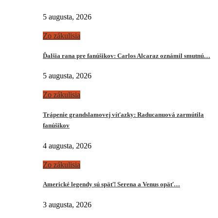
5 augusta, 2026
Zo zákulisia
Ďalšia rana pre fanúšikov: Carlos Alcaraz oznámil smutnú…
5 augusta, 2026
Zo zákulisia
Trápenie grandslamovej víťazky: Raducanuová zarmútila
fanúšikov
4 augusta, 2026
Zo zákulisia
Americké legendy sú späť! Serena a Venus opäť…
3 augusta, 2026