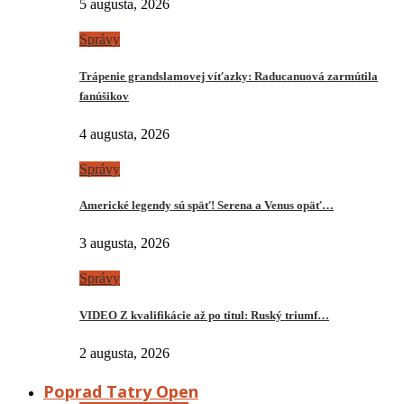
5 augusta, 2026
Správy
Trápenie grandslamovej víťazky: Raducanuová zarmútila
fanúšikov
4 augusta, 2026
Správy
Americké legendy sú späť! Serena a Venus opäť…
3 augusta, 2026
Správy
VIDEO Z kvalifikácie až po titul: Ruský triumf…
2 augusta, 2026
Poprad Tatry Open