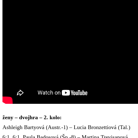
ženy – dvojhra – 2. kolo:
Ashleigh Bartyová (Austr.-1) – Lucia Bronzettiová (Tal.)
6:1, 6:1, Paula Badosová (Šp.-8) – Martina Trevisanová