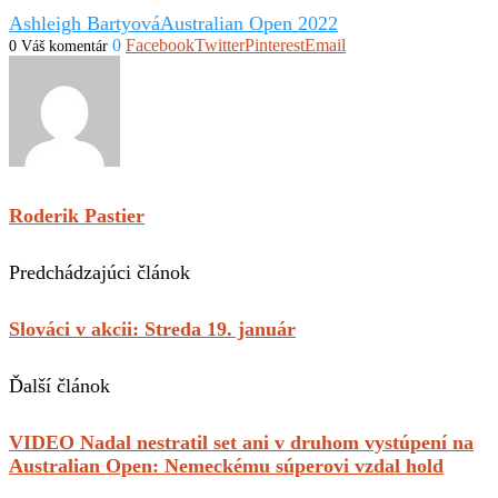
Ashleigh Bartyová
Australian Open 2022
0
Facebook
Twitter
Pinterest
Email
0 Váš komentár
Roderik Pastier
Predchádzajúci článok
Slováci v akcii: Streda 19. január
Ďalší článok
VIDEO Nadal nestratil set ani v druhom vystúpení na
Australian Open: Nemeckému súperovi vzdal hold