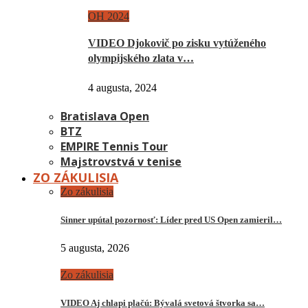
OH 2024
VIDEO Djokovič po zisku vytúženého
olympijského zlata v…
4 augusta, 2024
Bratislava Open
BTZ
EMPIRE Tennis Tour
Majstrovstvá v tenise
ZO ZÁKULISIA
Zo zákulisia
Sinner upútal pozornosť: Líder pred US Open zamieril…
5 augusta, 2026
Zo zákulisia
VIDEO Aj chlapi plačú: Bývalá svetová štvorka sa…