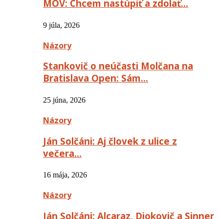
MOV: Chcem nastúpiť a zdolať…
9 júla, 2026
Názory
Stankovič o neúčasti Molčana na
Bratislava Open: Sám…
25 júna, 2026
Názory
Ján Solčáni: Aj človek z ulice z
večera…
16 mája, 2026
Názory
Ján Solčáni: Alcaraz, Djokovič a Sinner