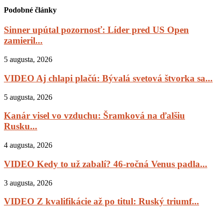
Podobné články
Sinner upútal pozornosť: Líder pred US Open
zamieril...
5 augusta, 2026
VIDEO Aj chlapi plačú: Bývalá svetová štvorka sa...
5 augusta, 2026
Kanár visel vo vzduchu: Šramková na ďalšiu
Rusku...
4 augusta, 2026
VIDEO Kedy to už zabalí? 46-ročná Venus padla...
3 augusta, 2026
VIDEO Z kvalifikácie až po titul: Ruský triumf...