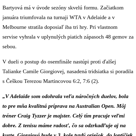
Bartyová má v úvode sezóny skvelú formu. Začiatkom
januára triumfovala na turnaji WTA v Adelaide a v
Melbourne stratila doposiaľ iba tri hry. Pri vlastnom
servise vyhrala v uplynulých piatich zápasoch 48 gemov za
sebou.
V dueli o postup do osemfinále nastúpi proti ďalšej
Talianke Camile Giorgiovej, nasadená tridsiatka si poradila
s Češkou Terezou Martincovou 6:2, 7:6 (2).
„V Adelaide som odohrala veľa náročných duelov, bola
to pre mňa kvalitná príprava na Australian Open. Môj
tréner Craig Tyzzer je majster. Celý tím pracuje veľmi
dobre. Z tenisu máme radosť, čo sa odzrkadľuje aj na
kurte. Giorgiová bude v 3. kole tvrdý oriešok, do loptičiek