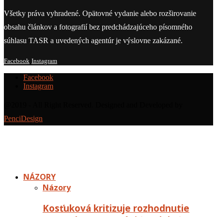
Všetky práva vyhradené. Opätovné vydanie alebo rozširovanie
obsahu článkov a fotografií bez predchádzajúceho písomného
súhlasu TASR a uvedených agentúr je výslovne zakázané.
Facebook
Instagram
Facebook
Instagram
@2019 - All Right Reserved. Designed and Developed by
PenciDesign
NÁZORY
Názory
Kosťuková kritizuje rozhodnutie