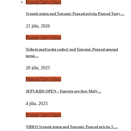
Poprad Tatry Open
Sviatok tenisu pod Tatrami: Poprad privíta Poprad Tatry…
21 júla, 2026
Poprad Tatry Open
Trikrát maďarská radosť pod Tatrami: Poprad spoznal
mená…
20 júla, 2025
Poprad Tatry Open
SEPS KIDS OPEN – Energia pre hru: Malý…
4 júla, 2025
Poprad Tatry Open
VIDEO Sviatok tenisu pod Tatrami: Poprad privíta 5….