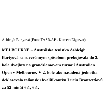
Ashleigh Bartyová (Foto: TASR/AP - Kareem Elgazzar)
MELBOURNE – Austrálska tenistka Ashleigh
Bartyová sa suverénnym spôsobom prebojovala do 3.
kola dvojhry na grandslamovom turnaji Australian
Open v Melbourne. V 2. kole ako nasadená jednotka
deklasovala taliansku kvalifikantku Luciu Bronzettiovú
za 52 minút 6:1, 6:1.