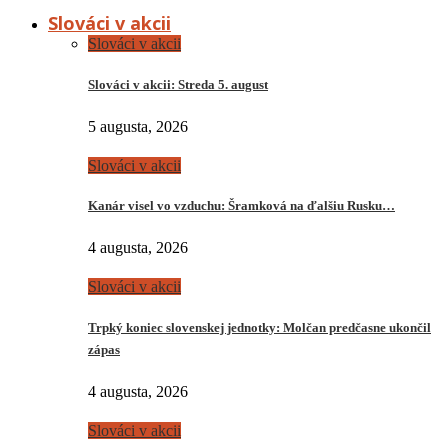
Slováci v akcii
Slováci v akcii
Slováci v akcii: Streda 5. august
5 augusta, 2026
Slováci v akcii
Kanár visel vo vzduchu: Šramková na ďalšiu Rusku…
4 augusta, 2026
Slováci v akcii
Trpký koniec slovenskej jednotky: Molčan predčasne ukončil
zápas
4 augusta, 2026
Slováci v akcii