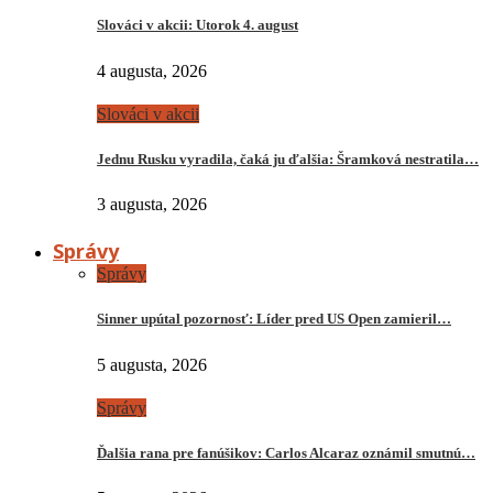
Slováci v akcii: Utorok 4. august
4 augusta, 2026
Slováci v akcii
Jednu Rusku vyradila, čaká ju ďalšia: Šramková nestratila…
3 augusta, 2026
Správy
Správy
Sinner upútal pozornosť: Líder pred US Open zamieril…
5 augusta, 2026
Správy
Ďalšia rana pre fanúšikov: Carlos Alcaraz oznámil smutnú…