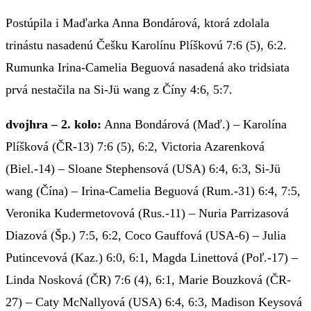
Postúpila i Maďarka Anna Bondárová, ktorá zdolala
trinástu nasadenú Češku Karolínu Plíškovú 7:6 (5), 6:2.
Rumunka Irina-Camelia Beguová nasadená ako tridsiata
prvá nestačila na Si-Jü wang z Číny 4:6, 5:7.
dvojhra – 2. kolo:
Anna Bondárová (Maď.) – Karolína
Plíšková (ČR-13) 7:6 (5), 6:2, Victoria Azarenková
(Biel.-14) – Sloane Stephensová (USA) 6:4, 6:3, Si-Jü
wang (Čína) – Irina-Camelia Beguová (Rum.-31) 6:4, 7:5,
Veronika Kudermetovová (Rus.-11) – Nuria Parrizasová
Diazová (Šp.) 7:5, 6:2, Coco Gauffová (USA-6) – Julia
Putincevová (Kaz.) 6:0, 6:1, Magda Linettová (Poľ.-17) –
Linda Nosková (ČR) 7:6 (4), 6:1, Marie Bouzková (ČR-
27) – Caty McNallyová (USA) 6:4, 6:3, Madison Keysová