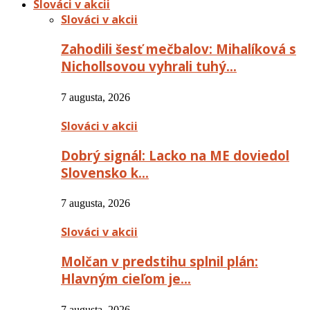
Slováci v akcii
Slováci v akcii
Zahodili šesť mečbalov: Mihalíková s
Nichollsovou vyhrali tuhý…
7 augusta, 2026
Slováci v akcii
Dobrý signál: Lacko na ME doviedol
Slovensko k…
7 augusta, 2026
Slováci v akcii
Molčan v predstihu splnil plán:
Hlavným cieľom je…
7 augusta, 2026