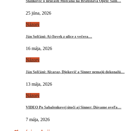
Stankovič o neúčasti Molčana na Bratislava Open: Sám…
25 júna, 2026
Názory
Ján Solčáni: Aj človek z ulice z večera…
16 mája, 2026
Názory
Ján Solčáni: Alcaraz, Djokovič a Sinner nemajú dokonalú…
13 mája, 2026
Názory
VIDEO Po Sabalenkovej útočí aj Sinner: Dávame oveľa…
7 mája, 2026