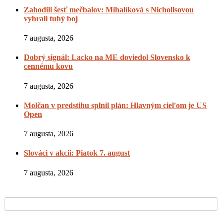
Zahodili šesť mečbalov: Mihalíková s Nichollsovou
vyhrali tuhý boj
7 augusta, 2026
Dobrý signál: Lacko na ME doviedol Slovensko k
cennému kovu
7 augusta, 2026
Molčan v predstihu splnil plán: Hlavným cieľom je US
Open
7 augusta, 2026
Slováci v akcii: Piatok 7. august
7 augusta, 2026