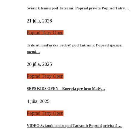
Sviatok tenisu pod Tatrami: Poprad privíta Poprad Tatry…
21 júla, 2026
Poprad Tatry Open
Trikrát maďarská radosť pod Tatrami: Poprad spoznal
mená…
20 júla, 2025
Poprad Tatry Open
SEPS KIDS OPEN – Energia pre hru: Malý…
4 júla, 2025
Poprad Tatry Open
VIDEO Sviatok tenisu pod Tatrami: Poprad privíta 5….