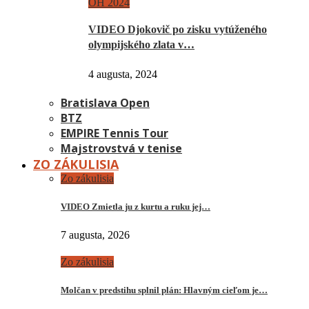
OH 2024
VIDEO Djokovič po zisku vytúženého
olympijského zlata v…
4 augusta, 2024
Bratislava Open
BTZ
EMPIRE Tennis Tour
Majstrovstvá v tenise
ZO ZÁKULISIA
Zo zákulisia
VIDEO Zmietla ju z kurtu a ruku jej…
7 augusta, 2026
Zo zákulisia
Molčan v predstihu splnil plán: Hlavným cieľom je…