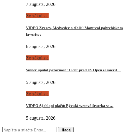
7 augusta, 2026
Zo zákulisia
VIDEO Zverev, Medvedev a ďalší: Montreal pohrebiskom
favoritov
6 augusta, 2026
Zo zákulisia
Sinner upútal pozornosť: Líder pred US Open zamieril…
5 augusta, 2026
Zo zákulisia
VIDEO Aj chlapi plačú: Bývalá svetová štvorka sa…
5 augusta, 2026
Hľadaj