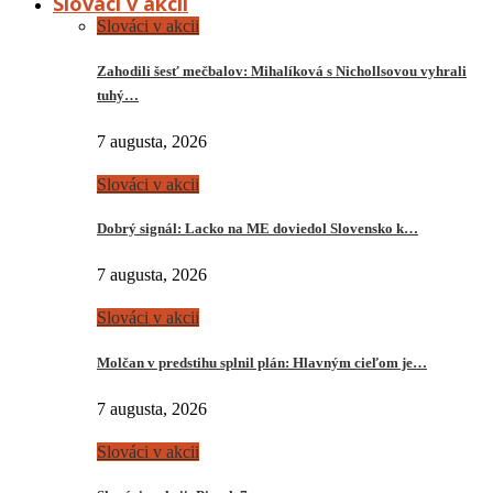
Slováci v akcii
Slováci v akcii
Zahodili šesť mečbalov: Mihalíková s Nichollsovou vyhrali
tuhý…
7 augusta, 2026
Slováci v akcii
Dobrý signál: Lacko na ME doviedol Slovensko k…
7 augusta, 2026
Slováci v akcii
Molčan v predstihu splnil plán: Hlavným cieľom je…
7 augusta, 2026
Slováci v akcii