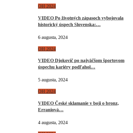
OH 2024
VIDEO Po životných zápasoch vybojovala
historický úspech Slovenska:…
6 augusta, 2024
OH 2024
VIDEO Djokovič po najväčšom športovom
úspechu kariéry podľahol…
5 augusta, 2024
OH 2024
VIDEO České sklamanie v boji o bronz,
Erraniová…
4 augusta, 2024