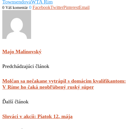
Townsendová
WTA Rím
0
Facebook
Twitter
Pinterest
Email
0 Váš komentár
Majo Malinovský
Predchádzajúci článok
Molčan sa nečakane vytrápil s domácim kvalifikantom:
V Ríme ho čaká neobľúbený ruský súper
Ďalší článok
Slováci v akcii: Piatok 12. mája