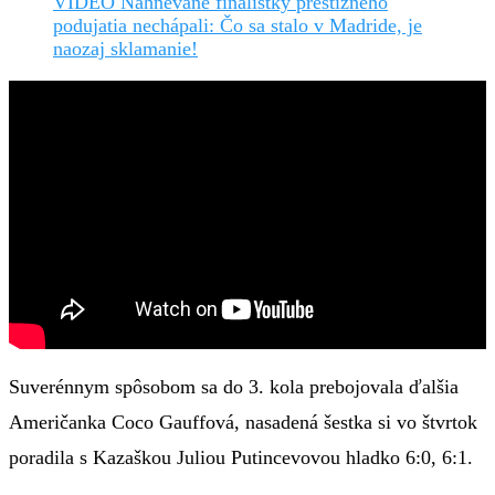
VIDEO Nahnevané finalistky prestížneho
podujatia nechápali: Čo sa stalo v Madride, je
naozaj sklamanie!
Suverénnym spôsobom sa do 3. kola prebojovala ďalšia
Američanka Coco Gauffová, nasadená šestka si vo štvrtok
poradila s Kazaškou Juliou Putincevovou hladko 6:0, 6:1.