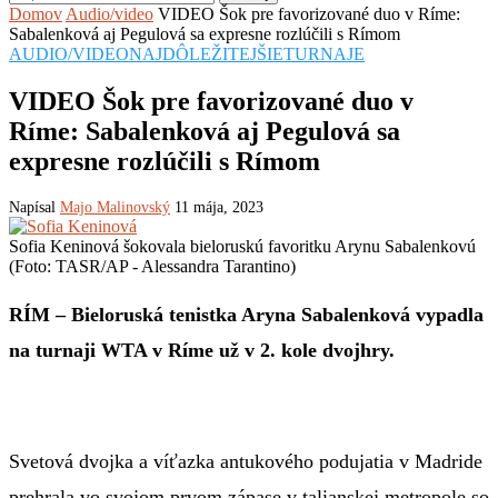
Domov
Audio/video
VIDEO Šok pre favorizované duo v Ríme:
Sabalenková aj Pegulová sa expresne rozlúčili s Rímom
AUDIO/VIDEO
NAJDÔLEŽITEJŠIE
TURNAJE
VIDEO Šok pre favorizované duo v
Ríme: Sabalenková aj Pegulová sa
expresne rozlúčili s Rímom
Napísal
Majo Malinovský
11 mája, 2023
Sofia Keninová šokovala bieloruskú favoritku Arynu Sabalenkovú
(Foto: TASR/AP - Alessandra Tarantino)
RÍM – Bieloruská tenistka Aryna Sabalenková vypadla
na turnaji WTA v Ríme už v 2. kole dvojhry.
Svetová dvojka a víťazka antukového podujatia v Madride
prehrala vo svojom prvom zápase v talianskej metropole so