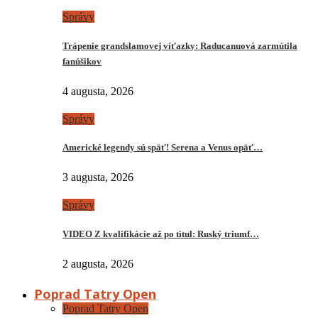
Správy
Trápenie grandslamovej víťazky: Raducanuová zarmútila
fanúšikov
4 augusta, 2026
Správy
Americké legendy sú späť! Serena a Venus opäť…
3 augusta, 2026
Správy
VIDEO Z kvalifikácie až po titul: Ruský triumf…
2 augusta, 2026
Poprad Tatry Open
Poprad Tatry Open