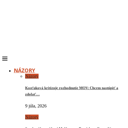
NÁZORY
Názory
Kosťuková kritizuje rozhodnutie MOV: Chcem nastúpiť a
zdolať…
9 júla, 2026
Názory