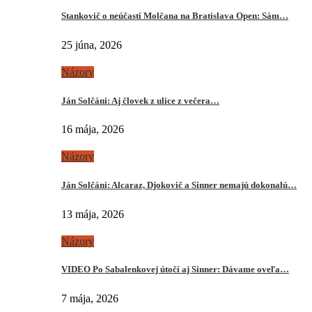
Stankovič o neúčasti Molčana na Bratislava Open: Sám…
25 júna, 2026
Názory
Ján Solčáni: Aj človek z ulice z večera…
16 mája, 2026
Názory
Ján Solčáni: Alcaraz, Djokovič a Sinner nemajú dokonalú…
13 mája, 2026
Názory
VIDEO Po Sabalenkovej útočí aj Sinner: Dávame oveľa…
7 mája, 2026