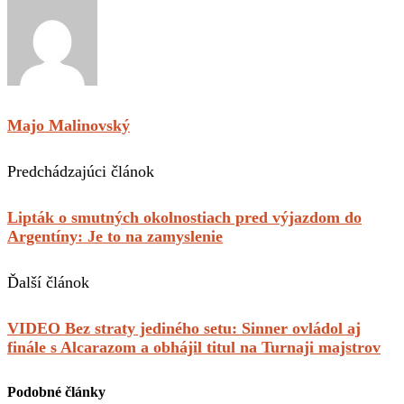
Majo Malinovský
Predchádzajúci článok
Lipták o smutných okolnostiach pred výjazdom do
Argentíny: Je to na zamyslenie
Ďalší článok
VIDEO Bez straty jediného setu: Sinner ovládol aj
finále s Alcarazom a obhájil titul na Turnaji majstrov
Podobné články