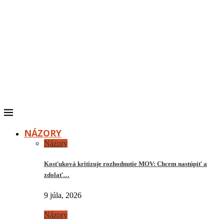
NÁZORY
Názory
Kosťuková kritizuje rozhodnutie MOV: Chcem nastúpiť a
zdolať…
9 júla, 2026
Názory