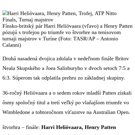
Fínsko-britský pár Harri Heliövaara (vľavo) a Henry Patten
pózujú s trofejou po triumfe vo štvorhre na tenisovom
turnaji majstrov v Turíne (Foto: TASR/AP – Antonio
Calanni)
Druhá nasadená dvojica zdolala v nedeľnom finále Britov
Neala Skupského a Joea Salisburyho v dvoch setoch 7:5 a
6:3. Súperom tak odplatila prehru zo základnej skupiny.
36-ročný Heliövaara a o sedem rokov mladší Patten získali
ôsmy spoločný titul a tretí veľký po vlaňajšom triumfe vo
Wimbledone a tohtoročnom víťazstve na Australian Open.
štvorhra – finále:
Harri Heliövaara, Henry Patten