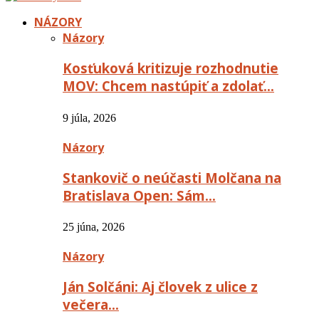
NÁZORY
Názory
Kosťuková kritizuje rozhodnutie
MOV: Chcem nastúpiť a zdolať…
9 júla, 2026
Názory
Stankovič o neúčasti Molčana na
Bratislava Open: Sám…
25 júna, 2026
Názory
Ján Solčáni: Aj človek z ulice z
večera…