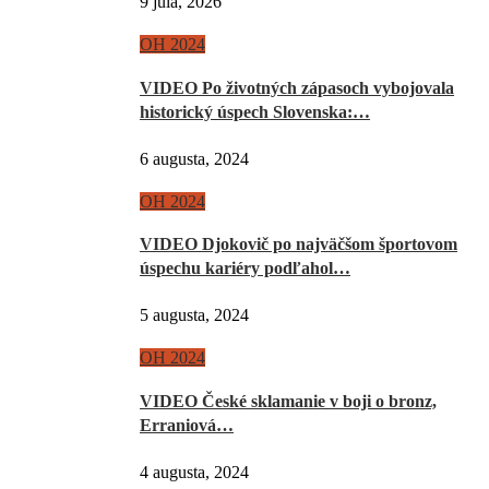
9 júla, 2026
OH 2024
VIDEO Po životných zápasoch vybojovala
historický úspech Slovenska:…
6 augusta, 2024
OH 2024
VIDEO Djokovič po najväčšom športovom
úspechu kariéry podľahol…
5 augusta, 2024
OH 2024
VIDEO České sklamanie v boji o bronz,
Erraniová…
4 augusta, 2024