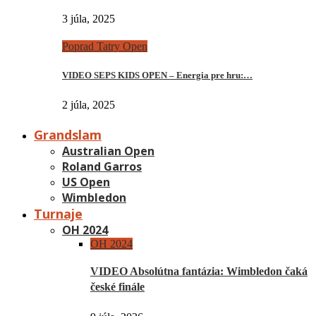
3 júla, 2025
Poprad Tatry Open
VIDEO SEPS KIDS OPEN – Energia pre hru:…
2 júla, 2025
Grandslam
Australian Open
Roland Garros
US Open
Wimbledon
Turnaje
OH 2024
OH 2024
VIDEO Absolútna fantázia: Wimbledon čaká
české finále