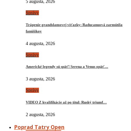
5 augusta, 2026
Správy
Trápenie grandslamovej víťazky: Raducanuová zarmútila
fanúšikov
4 augusta, 2026
Správy
Americké legendy sú späť! Serena a Venus opäť…
3 augusta, 2026
Správy
VIDEO Z kvalifikácie až po titul: Ruský triumf…
2 augusta, 2026
Poprad Tatry Open