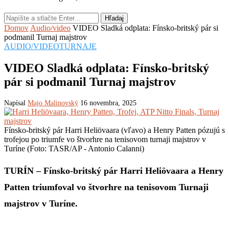
Hľadaj
Domov
Audio/video
VIDEO Sladká odplata: Fínsko-britský pár si
podmanil Turnaj majstrov
AUDIO/VIDEO
TURNAJE
VIDEO Sladká odplata: Fínsko-britský
pár si podmanil Turnaj majstrov
Napísal
Majo Malinovský
16 novembra, 2025
Fínsko-britský pár Harri Heliövaara (vľavo) a Henry Patten pózujú s
trofejou po triumfe vo štvorhre na tenisovom turnaji majstrov v
Turíne (Foto: TASR/AP - Antonio Calanni)
TURÍN – Fínsko-britský pár Harri Heliövaara a Henry
Patten triumfoval vo štvorhre na tenisovom Turnaji
majstrov v Turíne.