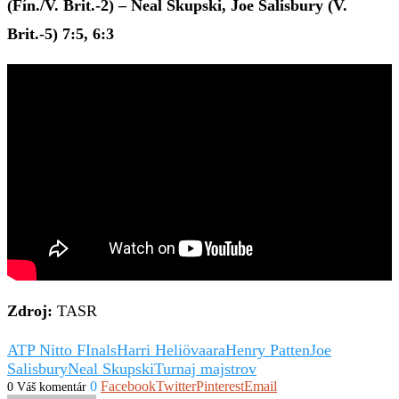
(Fín./V. Brit.-2) – Neal Skupski, Joe Salisbury (V.
Brit.-5) 7:5, 6:3
Zdroj:
TASR
ATP Nitto FInals
Harri Heliövaara
Henry Patten
Joe
Salisbury
Neal Skupski
Turnaj majstrov
0
Facebook
Twitter
Pinterest
Email
0 Váš komentár