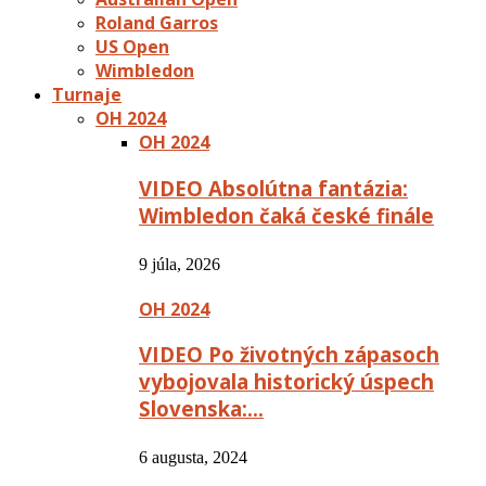
Roland Garros
US Open
Wimbledon
Turnaje
OH 2024
OH 2024
VIDEO Absolútna fantázia:
Wimbledon čaká české finále
9 júla, 2026
OH 2024
VIDEO Po životných zápasoch
vybojovala historický úspech
Slovenska:…
6 augusta, 2024