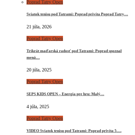
Poprad Tatry Open
Sviatok tenisu pod Tatrami: Poprad privíta Poprad Tatry…
21 júla, 2026
Poprad Tatry Open
Trikrát maďarská radosť pod Tatrami: Poprad spoznal
mená…
20 júla, 2025
Poprad Tatry Open
SEPS KIDS OPEN – Energia pre hru: Malý…
4 júla, 2025
Poprad Tatry Open
VIDEO Sviatok tenisu pod Tatrami: Poprad privíta 5….