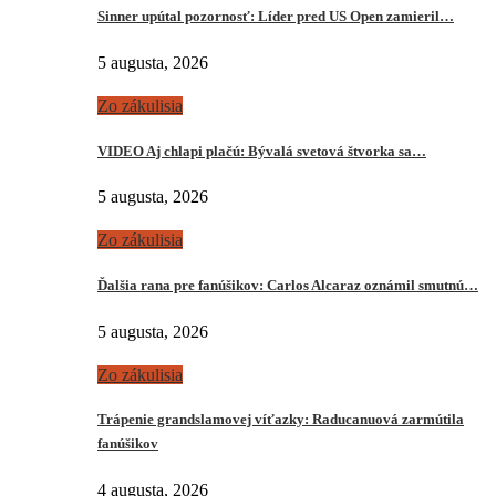
Sinner upútal pozornosť: Líder pred US Open zamieril…
5 augusta, 2026
Zo zákulisia
VIDEO Aj chlapi plačú: Bývalá svetová štvorka sa…
5 augusta, 2026
Zo zákulisia
Ďalšia rana pre fanúšikov: Carlos Alcaraz oznámil smutnú…
5 augusta, 2026
Zo zákulisia
Trápenie grandslamovej víťazky: Raducanuová zarmútila
fanúšikov
4 augusta, 2026