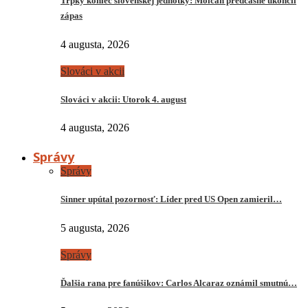
Trpký koniec slovenskej jednotky: Molčan predčasne ukončil
zápas
4 augusta, 2026
Slováci v akcii
Slováci v akcii: Utorok 4. august
4 augusta, 2026
Správy
Správy
Sinner upútal pozornosť: Líder pred US Open zamieril…
5 augusta, 2026
Správy
Ďalšia rana pre fanúšikov: Carlos Alcaraz oznámil smutnú…