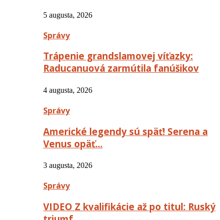
5 augusta, 2026
Správy
Trápenie grandslamovej víťazky:
Raducanuová zarmútila fanúšikov
4 augusta, 2026
Správy
Americké legendy sú späť! Serena a
Venus opäť…
3 augusta, 2026
Správy
VIDEO Z kvalifikácie až po titul: Ruský
triumf…