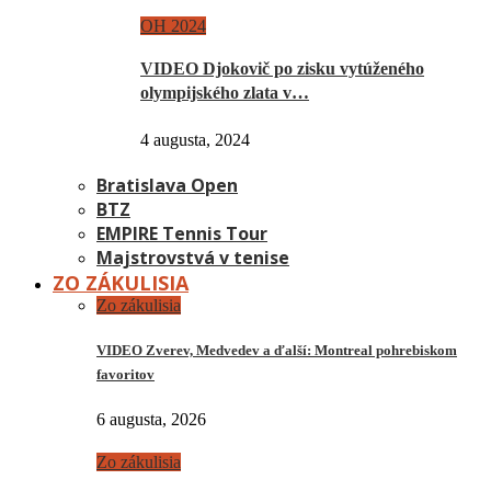
OH 2024
VIDEO Djokovič po zisku vytúženého
olympijského zlata v…
4 augusta, 2024
Bratislava Open
BTZ
EMPIRE Tennis Tour
Majstrovstvá v tenise
ZO ZÁKULISIA
Zo zákulisia
VIDEO Zverev, Medvedev a ďalší: Montreal pohrebiskom
favoritov
6 augusta, 2026
Zo zákulisia