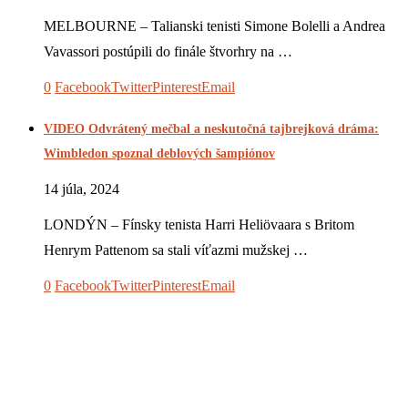
MELBOURNE – Talianski tenisti Simone Bolelli a Andrea
Vavassori postúpili do finále štvorhry na …
0
Facebook
Twitter
Pinterest
Email
VIDEO Odvrátený mečbal a neskutočná tajbrejková dráma:
Wimbledon spoznal deblových šampiónov
14 júla, 2024
LONDÝN – Fínsky tenista Harri Heliövaara s Britom
Henrym Pattenom sa stali víťazmi mužskej …
0
Facebook
Twitter
Pinterest
Email