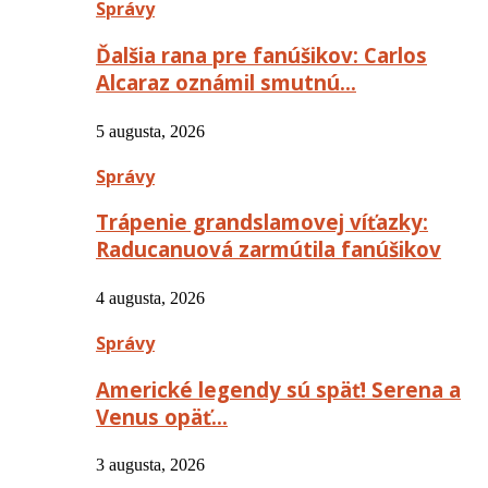
Správy
Ďalšia rana pre fanúšikov: Carlos
Alcaraz oznámil smutnú…
5 augusta, 2026
Správy
Trápenie grandslamovej víťazky:
Raducanuová zarmútila fanúšikov
4 augusta, 2026
Správy
Americké legendy sú späť! Serena a
Venus opäť…
3 augusta, 2026