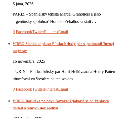
6 júna, 2026
PARÍŽ – Španielsky tenista Marcel Granollers a jeho
argentínsky spoluhráč Horacio Zeballos sa stali …
0
Facebook
Twitter
Pinterest
Email
VIDEO Sladká odplata: Fínsko-britský pár si podmanil Turnaj
majstrov
16 novembra, 2025
TURÍN – Fínsko-britský pár Harri Heliövaara a Henry Patten
triumfoval vo štvorhre na tenisovom …
0
Facebook
Twitter
Pinterest
Email
VIDEO Rozlúčka po boku Novaka: Djokovič sa od Verdasca
dočkal krásnych slov obdivu