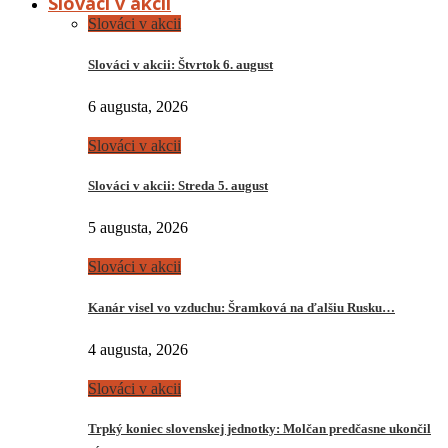
Slováci v akcii
Slováci v akcii
Slováci v akcii: Štvrtok 6. august
6 augusta, 2026
Slováci v akcii
Slováci v akcii: Streda 5. august
5 augusta, 2026
Slováci v akcii
Kanár visel vo vzduchu: Šramková na ďalšiu Rusku…
4 augusta, 2026
Slováci v akcii
Trpký koniec slovenskej jednotky: Molčan predčasne ukončil