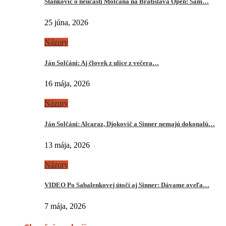
Stankovič o neúčasti Molčana na Bratislava Open: Sám…
25 júna, 2026
Názory
Ján Solčáni: Aj človek z ulice z večera…
16 mája, 2026
Názory
Ján Solčáni: Alcaraz, Djokovič a Sinner nemajú dokonalú…
13 mája, 2026
Názory
VIDEO Po Sabalenkovej útočí aj Sinner: Dávame oveľa…
7 mája, 2026