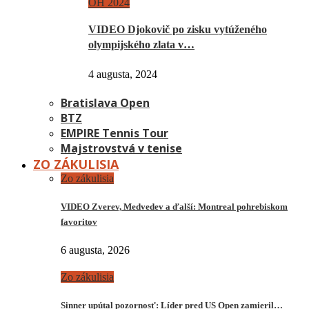
OH 2024
VIDEO Djokovič po zisku vytúženého
olympijského zlata v…
4 augusta, 2024
Bratislava Open
BTZ
EMPIRE Tennis Tour
Majstrovstvá v tenise
ZO ZÁKULISIA
Zo zákulisia
VIDEO Zverev, Medvedev a ďalší: Montreal pohrebiskom
favoritov
6 augusta, 2026
Zo zákulisia
Sinner upútal pozornosť: Líder pred US Open zamieril…