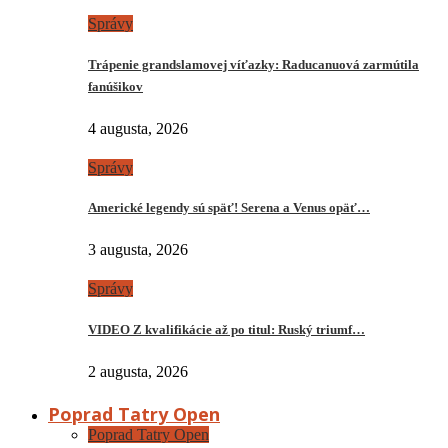
Správy
Trápenie grandslamovej víťazky: Raducanuová zarmútila
fanúšikov
4 augusta, 2026
Správy
Americké legendy sú späť! Serena a Venus opäť…
3 augusta, 2026
Správy
VIDEO Z kvalifikácie až po titul: Ruský triumf…
2 augusta, 2026
Poprad Tatry Open
Poprad Tatry Open