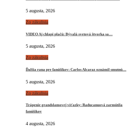
5 augusta, 2026
Zo zákulisia
VIDEO Aj chlapi plačú: Bývalá svetová štvorka sa…
5 augusta, 2026
Zo zákulisia
Ďalšia rana pre fanúšikov: Carlos Alcaraz oznámil smutnú…
5 augusta, 2026
Zo zákulisia
Trápenie grandslamovej víťazky: Raducanuová zarmútila
fanúšikov
4 augusta, 2026