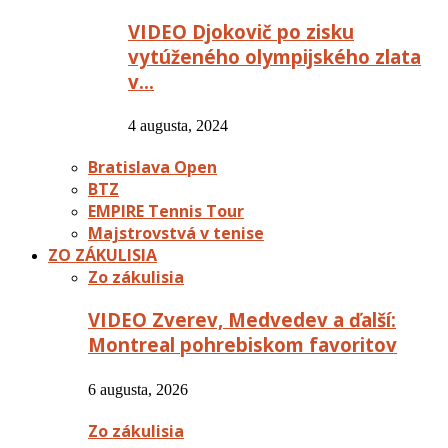
VIDEO Djokovič po zisku
vytúženého olympijského zlata
v…
4 augusta, 2024
Bratislava Open
BTZ
EMPIRE Tennis Tour
Majstrovstvá v tenise
ZO ZÁKULISIA
Zo zákulisia
VIDEO Zverev, Medvedev a ďalší:
Montreal pohrebiskom favoritov
6 augusta, 2026
Zo zákulisia