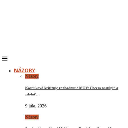
NÁZORY
Názory
Kosťuková kritizuje rozhodnutie MOV: Chcem nastúpiť a
zdolať…
9 júla, 2026
Názory