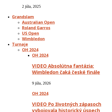
2 júla, 2025
Grandslam
Australian Open
Roland Garros
US Open
Wimbledon
Turnaje
OH 2024
OH 2024
VIDEO Absolútna fantázia:
Wimbledon čaká české finále
9 júla, 2026
OH 2024
VIDEO Po životných zápasoch
vybojovala historický úspech