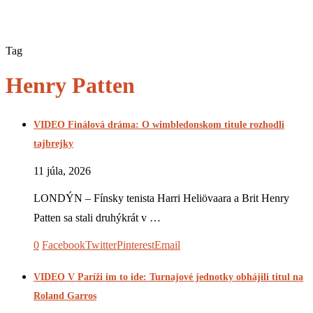
Tag
Henry Patten
VIDEO Finálová dráma: O wimbledonskom titule rozhodli
tajbrejky
11 júla, 2026
LONDÝN – Fínsky tenista Harri Heliövaara a Brit Henry
Patten sa stali druhýkrát v …
0
Facebook
Twitter
Pinterest
Email
VIDEO V Paríži im to ide: Turnajové jednotky obhájili titul na
Roland Garros