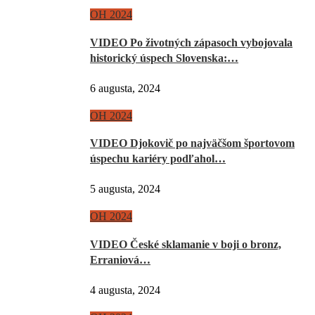
OH 2024
VIDEO Po životných zápasoch vybojovala
historický úspech Slovenska:…
6 augusta, 2024
OH 2024
VIDEO Djokovič po najväčšom športovom
úspechu kariéry podľahol…
5 augusta, 2024
OH 2024
VIDEO České sklamanie v boji o bronz,
Erraniová…
4 augusta, 2024