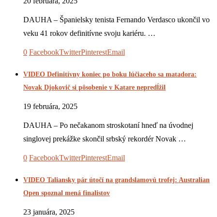
20 februára, 2025
DAUHA – Španielsky tenista Fernando Verdasco ukončil vo
veku 41 rokov definitívne svoju kariéru. …
0
Facebook
Twitter
Pinterest
Email
VIDEO Definitívny koniec po boku lúčiaceho sa matadora:
Novak Djokovič si pôsobenie v Katare nepredĺžil
19 februára, 2025
DAUHA – Po nečakanom stroskotaní hneď na úvodnej
singlovej prekážke skončil srbský rekordér Novak …
0
Facebook
Twitter
Pinterest
Email
VIDEO Taliansky pár útočí na grandslamovú trofej: Australian
Open spoznal mená finalistov
23 januára, 2025