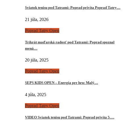
Sviatok tenisu pod Tatrami: Poprad privíta Poprad Tatry…
21 júla, 2026
Poprad Tatry Open
Trikrát maďarská radosť pod Tatrami: Poprad spoznal
mená…
20 júla, 2025
Poprad Tatry Open
SEPS KIDS OPEN – Energia pre hru: Malý…
4 júla, 2025
Poprad Tatry Open
VIDEO Sviatok tenisu pod Tatrami: Poprad privíta 5….