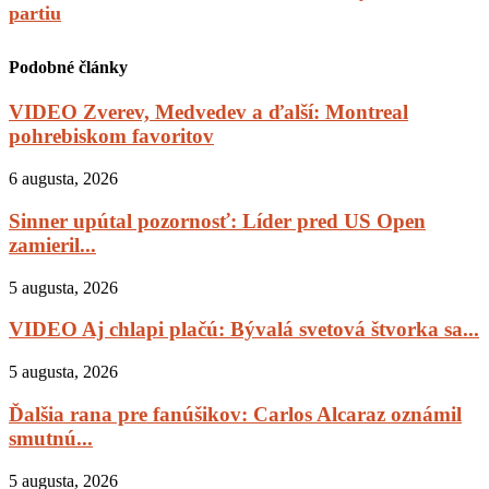
partiu
Podobné články
VIDEO Zverev, Medvedev a ďalší: Montreal
pohrebiskom favoritov
6 augusta, 2026
Sinner upútal pozornosť: Líder pred US Open
zamieril...
5 augusta, 2026
VIDEO Aj chlapi plačú: Bývalá svetová štvorka sa...
5 augusta, 2026
Ďalšia rana pre fanúšikov: Carlos Alcaraz oznámil
smutnú...
5 augusta, 2026