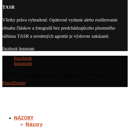
TASR
Všetky práva vyhradené. Opätovné vydanie alebo rozširovanie
obsahu článkov a fotografií bez predchádzajúceho písomného
súhlasu TASR a uvedených agentúr je výslovne zakázané.
Facebook
Instagram
Facebook
Instagram
@2019 - All Right Reserved. Designed and Developed by
PenciDesign
NÁZORY
Názory