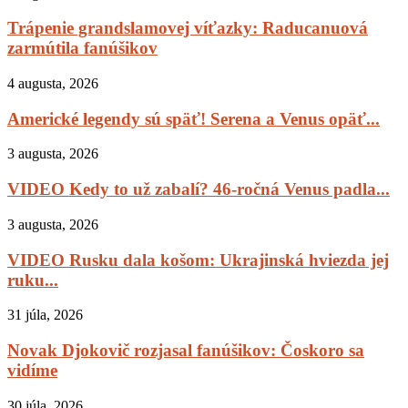
Trápenie grandslamovej víťazky: Raducanuová
zarmútila fanúšikov
4 augusta, 2026
Americké legendy sú späť! Serena a Venus opäť...
3 augusta, 2026
VIDEO Kedy to už zabalí? 46-ročná Venus padla...
3 augusta, 2026
VIDEO Rusku dala košom: Ukrajinská hviezda jej
ruku...
31 júla, 2026
Novak Djokovič rozjasal fanúšikov: Čoskoro sa
vidíme
30 júla, 2026