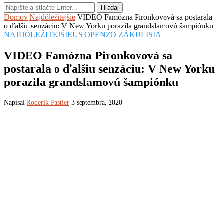
Hľadaj
Domov
Najdôležitejšie
VIDEO Famózna Pironkovová sa postarala
o ďalšiu senzáciu: V New Yorku porazila grandslamovú šampiónku
NAJDÔLEŽITEJŠIE
US OPEN
ZO ZÁKULISIA
VIDEO Famózna Pironkovová sa
postarala o ďalšiu senzáciu: V New Yorku
porazila grandslamovú šampiónku
Napísal
Roderik Pastier
3 septembra, 2020