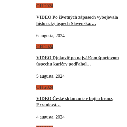
OH 2024
VIDEO Po životných zápasoch vybojovala
historický úspech Slovenska:…
6 augusta, 2024
OH 2024
VIDEO Djokovič po najväčšom športovom
úspechu kariéry podľahol…
5 augusta, 2024
OH 2024
VIDEO České sklamanie v boji o bronz,
Erraniová…
4 augusta, 2024