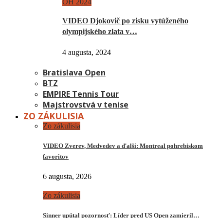
OH 2024
VIDEO Djokovič po zisku vytúženého
olympijského zlata v…
4 augusta, 2024
Bratislava Open
BTZ
EMPIRE Tennis Tour
Majstrovstvá v tenise
ZO ZÁKULISIA
Zo zákulisia
VIDEO Zverev, Medvedev a ďalší: Montreal pohrebiskom
favoritov
6 augusta, 2026
Zo zákulisia
Sinner upútal pozornosť: Líder pred US Open zamieril…