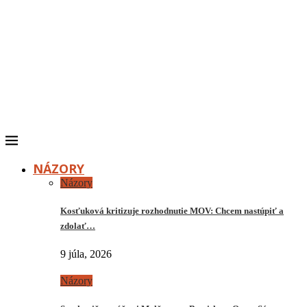
NÁZORY
Názory
Kosťuková kritizuje rozhodnutie MOV: Chcem nastúpiť a
zdolať…
9 júla, 2026
Názory