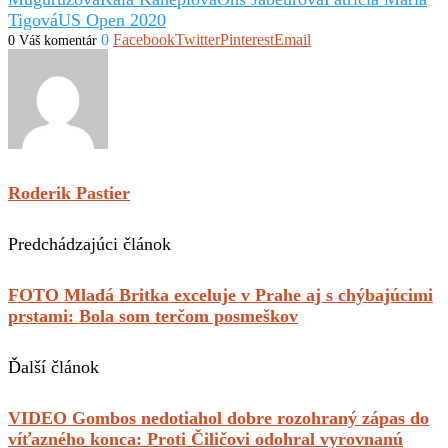
Tigová
US Open 2020
0
Facebook
Twitter
Pinterest
Email
0 Váš komentár
Roderik Pastier
Predchádzajúci článok
FOTO Mladá Britka exceluje v Prahe aj s chýbajúcimi
prstami: Bola som terčom posmeškov
Ďalší článok
VIDEO Gombos nedotiahol dobre rozohraný zápas do
víťazného konca: Proti Čiličovi odohral vyrovnanú