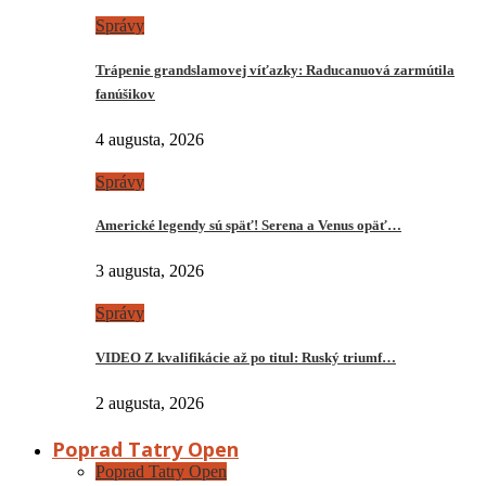
Správy
Trápenie grandslamovej víťazky: Raducanuová zarmútila
fanúšikov
4 augusta, 2026
Správy
Americké legendy sú späť! Serena a Venus opäť…
3 augusta, 2026
Správy
VIDEO Z kvalifikácie až po titul: Ruský triumf…
2 augusta, 2026
Poprad Tatry Open
Poprad Tatry Open