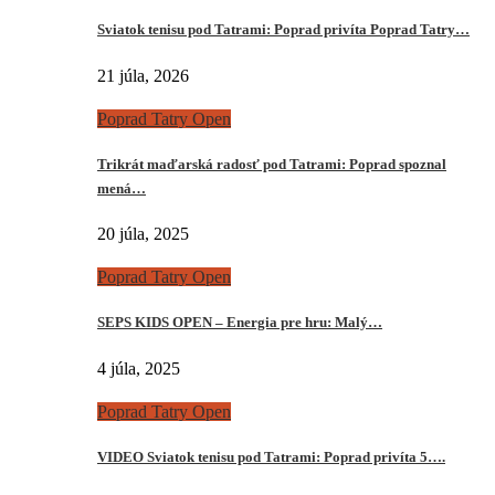
Sviatok tenisu pod Tatrami: Poprad privíta Poprad Tatry…
21 júla, 2026
Poprad Tatry Open
Trikrát maďarská radosť pod Tatrami: Poprad spoznal
mená…
20 júla, 2025
Poprad Tatry Open
SEPS KIDS OPEN – Energia pre hru: Malý…
4 júla, 2025
Poprad Tatry Open
VIDEO Sviatok tenisu pod Tatrami: Poprad privíta 5….