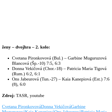
ženy – dvojhra – 2. kolo:
Cvetana Pironkovová (Bul.) – Garbine Muguruzová
Blancová (Šp.-10) 7:5, 6:3
Donna Vekičová (Chor.-18) – Patricia Maria Tigová
(Rum.) 6:2, 6:1
Ons Jabeurová (Tun.-27) – Kaia Kanepiová (Est.) 7:6
(8), 6:0
Zdroj:
TASR, youtube
Cvetana Pironkovová
Donna Vekičová
Garbine
Muguruzová
Kaia Kanepiová
Ons Jabeurová
Patricia Maria