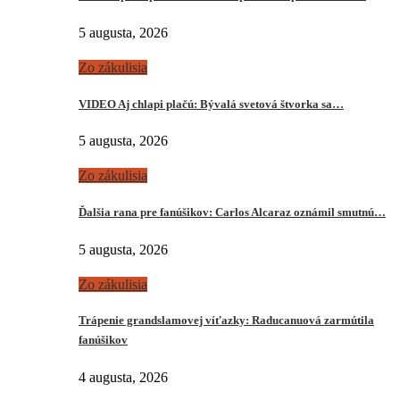
5 augusta, 2026
Zo zákulisia
VIDEO Aj chlapi plačú: Bývalá svetová štvorka sa…
5 augusta, 2026
Zo zákulisia
Ďalšia rana pre fanúšikov: Carlos Alcaraz oznámil smutnú…
5 augusta, 2026
Zo zákulisia
Trápenie grandslamovej víťazky: Raducanuová zarmútila
fanúšikov
4 augusta, 2026