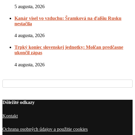
5 augusta, 2026
Kanár visel vo vzduchu: Šramková na ďalšiu Rusku
nestačila
4 augusta, 2026
Trpký koniec slovenskej jednotky: Molčan predčasne
ukončil zápas
4 augusta, 2026
Dôležité odkazy
Kontakt
Ochrana osobných údajov a použitie cookies