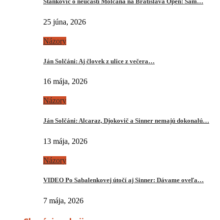
Stankovič o neúčasti Molčana na Bratislava Open: Sám…
25 júna, 2026
Názory
Ján Solčáni: Aj človek z ulice z večera…
16 mája, 2026
Názory
Ján Solčáni: Alcaraz, Djokovič a Sinner nemajú dokonalú…
13 mája, 2026
Názory
VIDEO Po Sabalenkovej útočí aj Sinner: Dávame oveľa…
7 mája, 2026