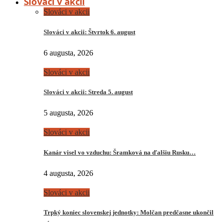
Slováci v akcii
Slováci v akcii
Slováci v akcii: Štvrtok 6. august
6 augusta, 2026
Slováci v akcii
Slováci v akcii: Streda 5. august
5 augusta, 2026
Slováci v akcii
Kanár visel vo vzduchu: Šramková na ďalšiu Rusku…
4 augusta, 2026
Slováci v akcii
Trpký koniec slovenskej jednotky: Molčan predčasne ukončil