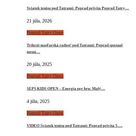
Sviatok tenisu pod Tatrami: Poprad privíta Poprad Tatry…
21 júla, 2026
Poprad Tatry Open
Trikrát maďarská radosť pod Tatrami: Poprad spoznal
mená…
20 júla, 2025
Poprad Tatry Open
SEPS KIDS OPEN – Energia pre hru: Malý…
4 júla, 2025
Poprad Tatry Open
VIDEO Sviatok tenisu pod Tatrami: Poprad privíta 5….