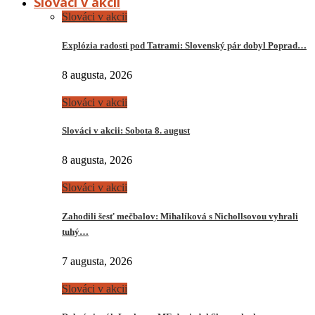
Slováci v akcii
Slováci v akcii
Explózia radosti pod Tatrami: Slovenský pár dobyl Poprad…
8 augusta, 2026
Slováci v akcii
Slováci v akcii: Sobota 8. august
8 augusta, 2026
Slováci v akcii
Zahodili šesť mečbalov: Mihalíková s Nichollsovou vyhrali
tuhý…
7 augusta, 2026
Slováci v akcii