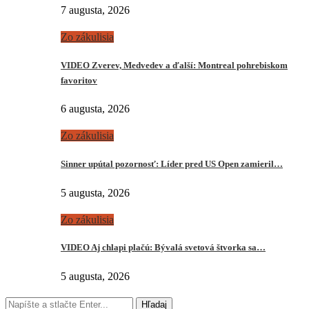
7 augusta, 2026
Zo zákulisia
VIDEO Zverev, Medvedev a ďalší: Montreal pohrebiskom
favoritov
6 augusta, 2026
Zo zákulisia
Sinner upútal pozornosť: Líder pred US Open zamieril…
5 augusta, 2026
Zo zákulisia
VIDEO Aj chlapi plačú: Bývalá svetová štvorka sa…
5 augusta, 2026
Hľadaj