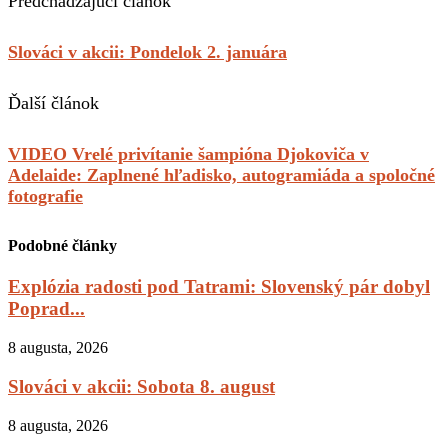
Predchádzajúci článok
Slováci v akcii: Pondelok 2. januára
Ďalší článok
VIDEO Vrelé privítanie šampióna Djokoviča v
Adelaide: Zaplnené hľadisko, autogramiáda a spoločné
fotografie
Podobné články
Explózia radosti pod Tatrami: Slovenský pár dobyl
Poprad...
8 augusta, 2026
Slováci v akcii: Sobota 8. august
8 augusta, 2026