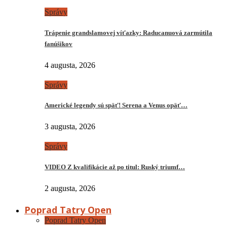
Správy
Trápenie grandslamovej víťazky: Raducanuová zarmútila
fanúšikov
4 augusta, 2026
Správy
Americké legendy sú späť! Serena a Venus opäť…
3 augusta, 2026
Správy
VIDEO Z kvalifikácie až po titul: Ruský triumf…
2 augusta, 2026
Poprad Tatry Open
Poprad Tatry Open