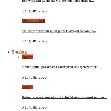
Dobrý signál: Lacko na ME doviedol Slovensko k…
7 augusta, 2026
Slováci v akcii
Molčan v predstihu splnil plán: Hlavným cieľom je…
7 augusta, 2026
Správy
Správy
Sinner upútal pozornosť: Líder pred US Open zamieril…
5 augusta, 2026
Správy
Ďalšia rana pre fanúšikov: Carlos Alcaraz oznámil smutnú…
5 augusta, 2026