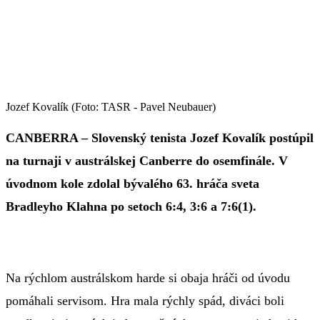
Jozef Kovalík (Foto: TASR - Pavel Neubauer)
CANBERRA – Slovenský tenista Jozef Kovalík postúpil
na turnaji v austrálskej Canberre do osemfinále. V
úvodnom kole zdolal bývalého 63. hráča sveta
Bradleyho Klahna po setoch 6:4, 3:6 a 7:6(1).
Na rýchlom austrálskom harde si obaja hráči od úvodu
pomáhali servisom. Hra mala rýchly spád, diváci boli