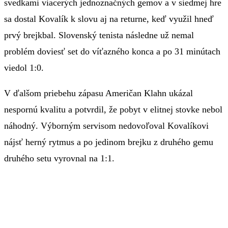
svedkami viacerých jednoznačných gemov a v siedmej hre
sa dostal Kovalík k slovu aj na returne, keď využil hneď
prvý brejkbal. Slovenský tenista následne už nemal
problém doviesť set do víťazného konca a po 31 minútach
viedol 1:0.
V ďalšom priebehu zápasu Američan Klahn ukázal
nespornú kvalitu a potvrdil, že pobyt v elitnej stovke nebol
náhodný. Výborným servisom nedovoľoval Kovalíkovi
nájsť herný rytmus a po jedinom brejku z druhého gemu
druhého setu vyrovnal na 1:1.