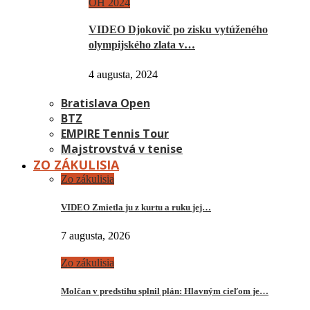
OH 2024
VIDEO Djokovič po zisku vytúženého
olympijského zlata v…
4 augusta, 2024
Bratislava Open
BTZ
EMPIRE Tennis Tour
Majstrovstvá v tenise
ZO ZÁKULISIA
Zo zákulisia
VIDEO Zmietla ju z kurtu a ruku jej…
7 augusta, 2026
Zo zákulisia
Molčan v predstihu splnil plán: Hlavným cieľom je…