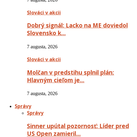
Slováci v akcii
Dobrý signál: Lacko na ME doviedol
Slovensko k…
7 augusta, 2026
Slováci v akcii
Molčan v predstihu splnil plán:
Hlavným cieľom je…
7 augusta, 2026
Správy
Správy
Sinner upútal pozornosť: Líder pred
US Open zamieril…