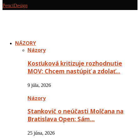
PenciDesign
NÁZORY
Názory
Kosťuková kritizuje rozhodnutie
MOV: Chcem nastúpiť a zdolať…
9 júla, 2026
Názory
Stankovič o neúčasti Molčana na
Bratislava Open: Sám…
25 júna, 2026