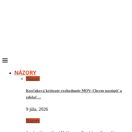
NÁZORY
Názory
Kosťuková kritizuje rozhodnutie MOV: Chcem nastúpiť a
zdolať…
9 júla, 2026
Názory