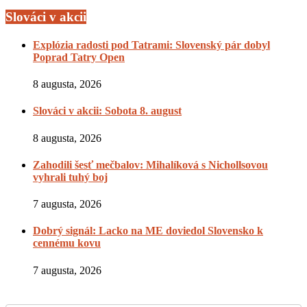
Slováci v akcii
Explózia radosti pod Tatrami: Slovenský pár dobyl
Poprad Tatry Open
8 augusta, 2026
Slováci v akcii: Sobota 8. august
8 augusta, 2026
Zahodili šesť mečbalov: Mihalíková s Nichollsovou
vyhrali tuhý boj
7 augusta, 2026
Dobrý signál: Lacko na ME doviedol Slovensko k
cennému kovu
7 augusta, 2026