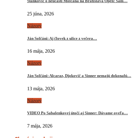
Stankovič o neúčasti Molčana na Bratislava Open: Sám…
25 júna, 2026
Názory
Ján Solčáni: Aj človek z ulice z večera…
16 mája, 2026
Názory
Ján Solčáni: Alcaraz, Djokovič a Sinner nemajú dokonalú…
13 mája, 2026
Názory
VIDEO Po Sabalenkovej útočí aj Sinner: Dávame oveľa…
7 mája, 2026