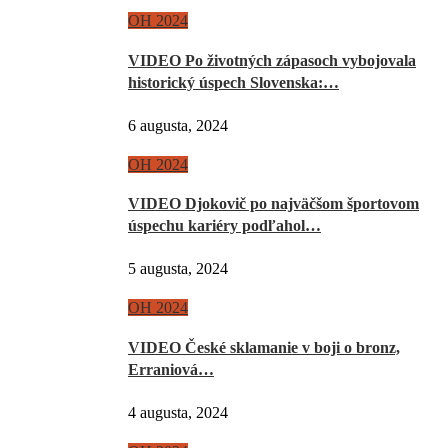
OH 2024
VIDEO Po životných zápasoch vybojovala
historický úspech Slovenska:…
6 augusta, 2024
OH 2024
VIDEO Djokovič po najväčšom športovom
úspechu kariéry podľahol…
5 augusta, 2024
OH 2024
VIDEO České sklamanie v boji o bronz,
Erraniová…
4 augusta, 2024