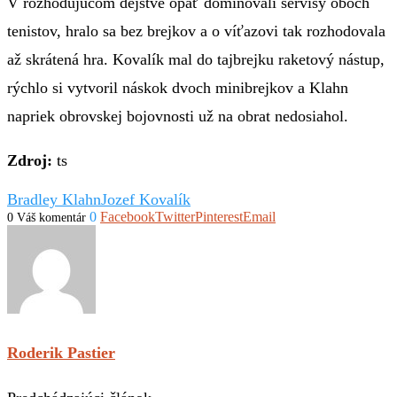
V rozhodujúcom dejstve opäť dominovali servisy oboch
tenistov, hralo sa bez brejkov a o víťazovi tak rozhodovala
až skrátená hra. Kovalík mal do tajbrejku raketový nástup,
rýchlo si vytvoril náskok dvoch minibrejkov a Klahn
napriek obrovskej bojovnosti už na obrat nedosiahol.
Zdroj:
ts
Bradley Klahn
Jozef Kovalík
0
Facebook
Twitter
Pinterest
Email
0 Váš komentár
Roderik Pastier