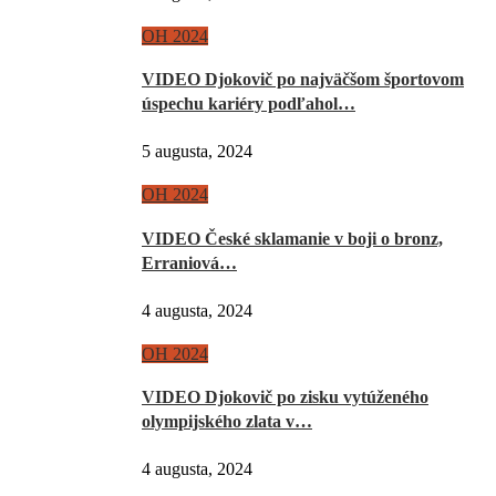
OH 2024
VIDEO Djokovič po najväčšom športovom
úspechu kariéry podľahol…
5 augusta, 2024
OH 2024
VIDEO České sklamanie v boji o bronz,
Erraniová…
4 augusta, 2024
OH 2024
VIDEO Djokovič po zisku vytúženého
olympijského zlata v…
4 augusta, 2024