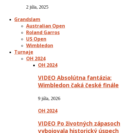
2 júla, 2025
Grandslam
Australian Open
Roland Garros
US Open
Wimbledon
Turnaje
OH 2024
OH 2024
VIDEO Absolútna fantázia:
Wimbledon čaká české finále
9 júla, 2026
OH 2024
VIDEO Po životných zápasoch
vybojovala historický úspech