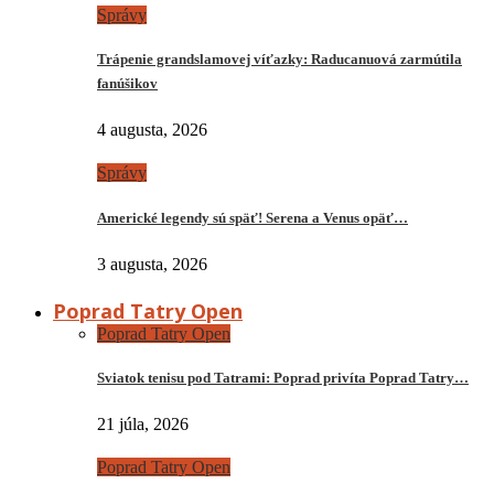
Správy
Trápenie grandslamovej víťazky: Raducanuová zarmútila
fanúšikov
4 augusta, 2026
Správy
Americké legendy sú späť! Serena a Venus opäť…
3 augusta, 2026
Poprad Tatry Open
Poprad Tatry Open
Sviatok tenisu pod Tatrami: Poprad privíta Poprad Tatry…
21 júla, 2026
Poprad Tatry Open