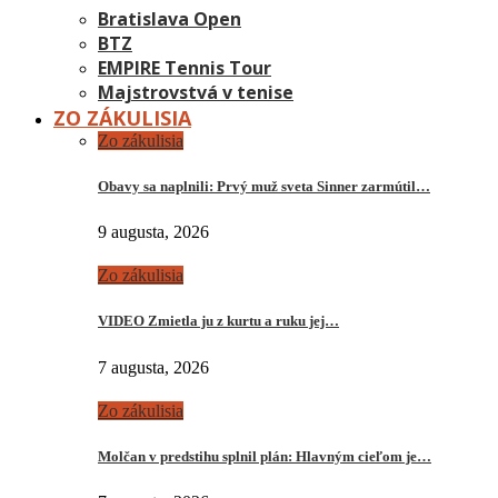
Bratislava Open
BTZ
EMPIRE Tennis Tour
Majstrovstvá v tenise
ZO ZÁKULISIA
Zo zákulisia
Obavy sa naplnili: Prvý muž sveta Sinner zarmútil…
9 augusta, 2026
Zo zákulisia
VIDEO Zmietla ju z kurtu a ruku jej…
7 augusta, 2026
Zo zákulisia
Molčan v predstihu splnil plán: Hlavným cieľom je…