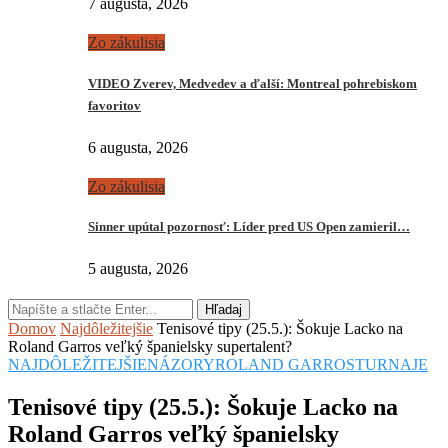
7 augusta, 2026
Zo zákulisia
VIDEO Zverev, Medvedev a ďalší: Montreal pohrebiskom
favoritov
6 augusta, 2026
Zo zákulisia
Sinner upútal pozornosť: Líder pred US Open zamieril…
5 augusta, 2026
Hľadaj
Domov
Najdôležitejšie
Tenisové tipy (25.5.): Šokuje Lacko na
Roland Garros veľký španielsky supertalent?
NAJDÔLEŽITEJŠIE
NÁZORY
ROLAND GARROS
TURNAJE
Tenisové tipy (25.5.): Šokuje Lacko na
Roland Garros veľký španielsky