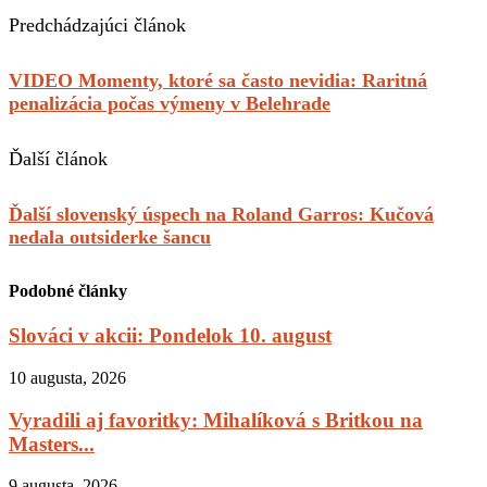
Predchádzajúci článok
VIDEO Momenty, ktoré sa často nevidia: Raritná
penalizácia počas výmeny v Belehrade
Ďalší článok
Ďalší slovenský úspech na Roland Garros: Kučová
nedala outsiderke šancu
Podobné články
Slováci v akcii: Pondelok 10. august
10 augusta, 2026
Vyradili aj favoritky: Mihalíková s Britkou na
Masters...
9 augusta, 2026