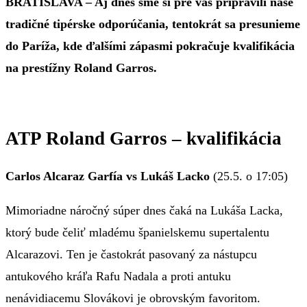
BRATISLAVA – Aj dnes sme si pre vás pripravili naše
tradičné tipérske odporúčania, tentokrát sa presunieme
do Paríža, kde ďalšími zápasmi pokračuje kvalifikácia
na prestížny Roland Garros.
ATP Roland Garros – kvalifikácia
Carlos Alcaraz Garfía vs Lukáš Lacko
(25.5. o 17:05)
Mimoriadne náročný súper dnes čaká na Lukáša Lacka,
ktorý bude čeliť mladému španielskemu supertalentu
Alcarazovi. Ten je častokrát pasovaný za nástupcu
antukového kráľa Rafu Nadala a proti antuku
nenávidiacemu Slovákovi je obrovským favoritom.