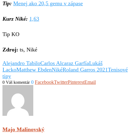
Tip:
Menej ako 20,5 gemu v zápase
Kurz Niké:
1,
6
3
Tip KO
Zdroj:
ts, Niké
Alejandro Tabilo
Carlos Alcaraz Garfía
Lukáš
Lacko
Matthew Ebden
Niké
Roland Garros 2021
Tenisové
tipy
0
Facebook
Twitter
Pinterest
Email
0 Váš komentár
Majo Malinovský