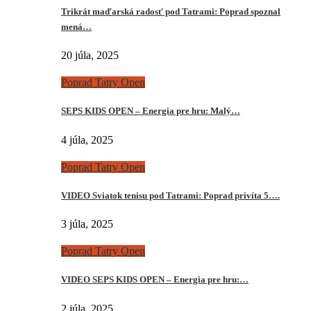
Trikrát maďarská radosť pod Tatrami: Poprad spoznal
mená…
20 júla, 2025
Poprad Tatry Open
SEPS KIDS OPEN – Energia pre hru: Malý…
4 júla, 2025
Poprad Tatry Open
VIDEO Sviatok tenisu pod Tatrami: Poprad privíta 5….
3 júla, 2025
Poprad Tatry Open
VIDEO SEPS KIDS OPEN – Energia pre hru:…
2 júla, 2025