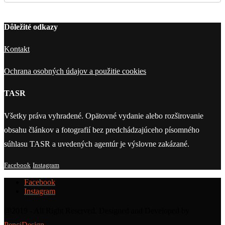
Dôležité odkazy
Kontakt
Ochrana osobných údajov a použitie cookies
TASR
Všetky práva vyhradené. Opätovné vydanie alebo rozširovanie
obsahu článkov a fotografií bez predchádzajúceho písomného
súhlasu TASR a uvedených agentúr je výslovne zakázané.
Facebook
Instagram
Facebook
Instagram
@2019 - All Right Reserved. Designed and Developed by
PenciDesign