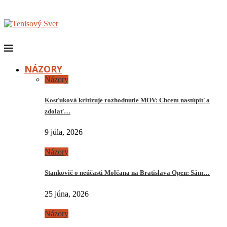
NÁZORY
Názory
Kosťuková kritizuje rozhodnutie MOV: Chcem nastúpiť a
zdolať…
9 júla, 2026
Názory
Stankovič o neúčasti Molčana na Bratislava Open: Sám…
25 júna, 2026
Názory