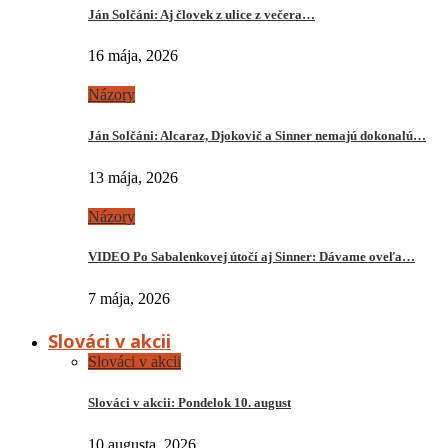
Ján Solčáni: Aj človek z ulice z večera…
16 mája, 2026
Názory
Ján Solčáni: Alcaraz, Djokovič a Sinner nemajú dokonalú…
13 mája, 2026
Názory
VIDEO Po Sabalenkovej útočí aj Sinner: Dávame oveľa…
7 mája, 2026
Slováci v akcii
Slováci v akcii
Slováci v akcii: Pondelok 10. august
10 augusta, 2026