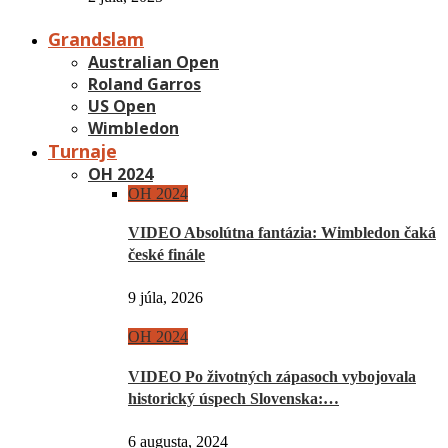
Grandslam
Australian Open
Roland Garros
US Open
Wimbledon
Turnaje
OH 2024
OH 2024
VIDEO Absolútna fantázia: Wimbledon čaká
české finále
9 júla, 2026
OH 2024
VIDEO Po životných zápasoch vybojovala
historický úspech Slovenska:…
6 augusta, 2024