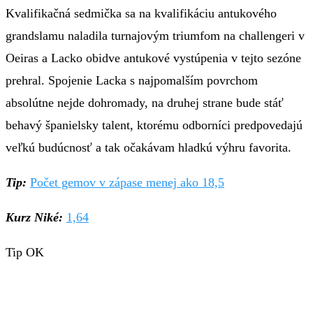
Kvalifikačná sedmička sa na kvalifikáciu antukového
grandslamu naladila turnajovým triumfom na challengeri v
Oeiras a Lacko obidve antukové vystúpenia v tejto sezóne
prehral. Spojenie Lacka s najpomalším povrchom
absolútne nejde dohromady, na druhej strane bude stáť
behavý španielsky talent, ktorému odborníci predpovedajú
veľkú budúcnosť a tak očakávam hladkú výhru favorita.
Tip:
Počet gemov v zápase menej ako 18,5
Kurz Niké:
1,64
Tip OK