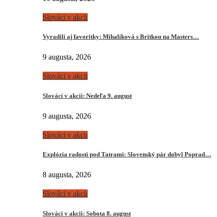
Slováci v akcii
Vyradili aj favoritky: Mihalíková s Britkou na Masters…
9 augusta, 2026
Slováci v akcii
Slováci v akcii: Nedeľa 9. august
9 augusta, 2026
Slováci v akcii
Explózia radosti pod Tatrami: Slovenský pár dobyl Poprad…
8 augusta, 2026
Slováci v akcii
Slováci v akcii: Sobota 8. august