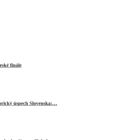
ské finále
orický úspech Slovenska:…