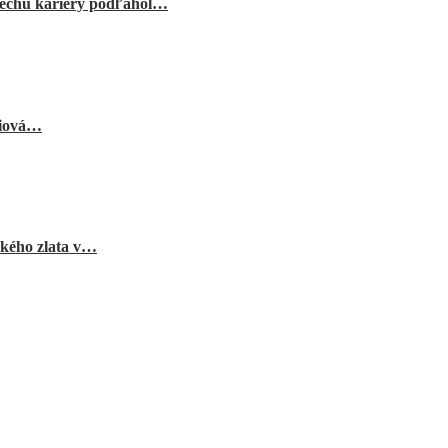
echu kariéry podľahol…
niová…
ského zlata v…