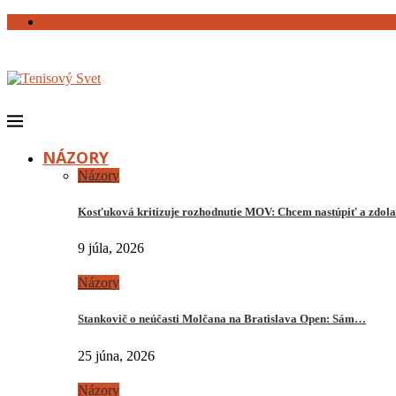
NÁZORY
Názory
Kosťuková kritizuje rozhodnutie MOV: Chcem nastúpiť a zdo
9 júla, 2026
Názory
Stankovič o neúčasti Molčana na Bratislava Open: Sám…
25 júna, 2026
Názory