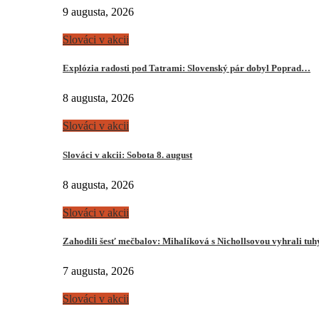
9 augusta, 2026
Slováci v akcii
Explózia radosti pod Tatrami: Slovenský pár dobyl Poprad…
8 augusta, 2026
Slováci v akcii
Slováci v akcii: Sobota 8. august
8 augusta, 2026
Slováci v akcii
Zahodili šesť mečbalov: Mihalíková s Nichollsovou vyhrali tu
7 augusta, 2026
Slováci v akcii