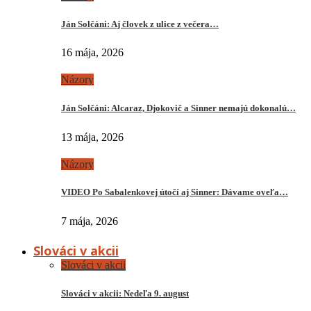
Ján Solčáni: Aj človek z ulice z večera…
16 mája, 2026
Názory
Ján Solčáni: Alcaraz, Djokovič a Sinner nemajú dokonalú…
13 mája, 2026
Názory
VIDEO Po Sabalenkovej útočí aj Sinner: Dávame oveľa…
7 mája, 2026
Slováci v akcii
Slováci v akcii
Slováci v akcii: Nedeľa 9. august