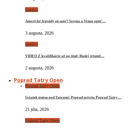
Správy
Americké legendy sú späť! Serena a Venus opäť…
3 augusta, 2026
Správy
VIDEO Z kvalifikácie až po titul: Ruský triumf…
2 augusta, 2026
Poprad Tatry Open
Poprad Tatry Open
Sviatok tenisu pod Tatrami: Poprad privíta Poprad Tatry…
21 júla, 2026
Poprad Tatry Open