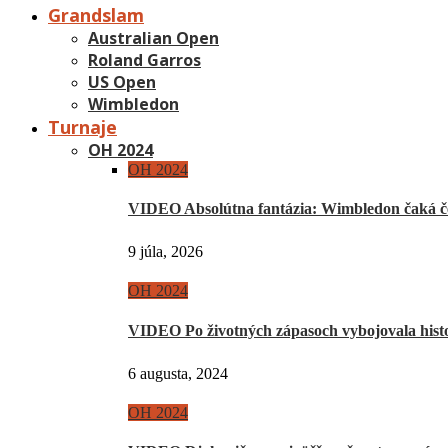
Grandslam
Australian Open
Roland Garros
US Open
Wimbledon
Turnaje
OH 2024
OH 2024
VIDEO Absolútna fantázia: Wimbledon čaká če
9 júla, 2026
OH 2024
VIDEO Po životných zápasoch vybojovala hist
6 augusta, 2024
OH 2024