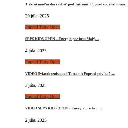
Trikrát maďarská radosť pod Tatrami: Poprad spoznal mená
20 júla, 2025
Poprad Tatry Open
SEPS KIDS OPEN – Energia pre hru: Malý…
4 júla, 2025
Poprad Tatry Open
VIDEO Sviatok tenisu pod Tatrami: Poprad privíta 5….
3 júla, 2025
Poprad Tatry Open
VIDEO SEPS KIDS OPEN – Energia pre hru:…
2 júla, 2025