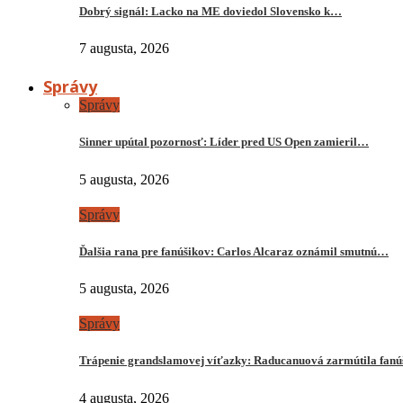
Dobrý signál: Lacko na ME doviedol Slovensko k…
7 augusta, 2026
Správy
Správy
Sinner upútal pozornosť: Líder pred US Open zamieril…
5 augusta, 2026
Správy
Ďalšia rana pre fanúšikov: Carlos Alcaraz oznámil smutnú…
5 augusta, 2026
Správy
Trápenie grandslamovej víťazky: Raducanuová zarmútila fanú
4 augusta, 2026