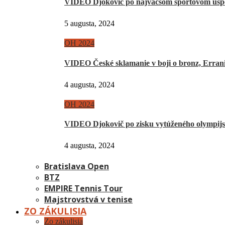
VIDEO Djokovič po najväčšom športovom úsp
5 augusta, 2024
OH 2024
VIDEO České sklamanie v boji o bronz, Erra
4 augusta, 2024
OH 2024
VIDEO Djokovič po zisku vytúženého olympij
4 augusta, 2024
Bratislava Open
BTZ
EMPIRE Tennis Tour
Majstrovstvá v tenise
ZO ZÁKULISIA
Zo zákulisia