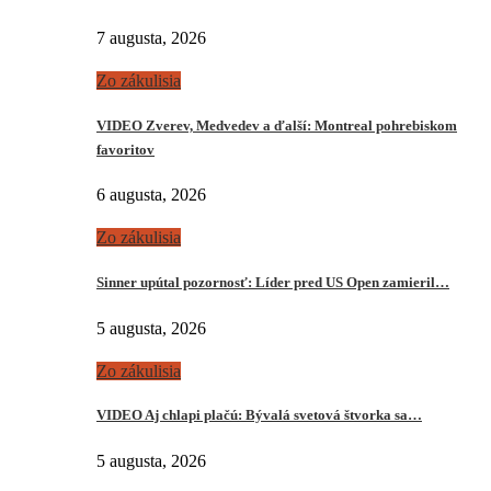
7 augusta, 2026
Zo zákulisia
VIDEO Zverev, Medvedev a ďalší: Montreal pohrebiskom
favoritov
6 augusta, 2026
Zo zákulisia
Sinner upútal pozornosť: Líder pred US Open zamieril…
5 augusta, 2026
Zo zákulisia
VIDEO Aj chlapi plačú: Bývalá svetová štvorka sa…
5 augusta, 2026