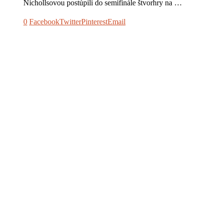
Nichollsovou postúpili do semifinále štvorhry na …
0
Facebook
Twitter
Pinterest
Email