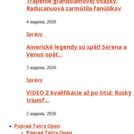
Trápenie grandslamovej víťazky:
Raducanuová zarmútila fanúšikov
4 augusta, 2026
Správy
Americké legendy sú späť! Serena a
Venus opäť…
3 augusta, 2026
Správy
VIDEO Z kvalifikácie až po titul: Ruský
triumf…
2 augusta, 2026
Poprad Tatry Open
Poprad Tatry Open