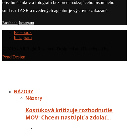
obsahu článkov a fotografií bez predchádzajúceho písomného
súhlasu TASR a uvedených agentúr je výslovne zakázané.
Facebook
Instagram
Facebook
Instagram
@2019 - All Right Reserved. Designed and Developed by
PenciDesign
NÁZORY
Názory
Kosťuková kritizuje rozhodnutie
MOV: Chcem nastúpiť a zdolať…