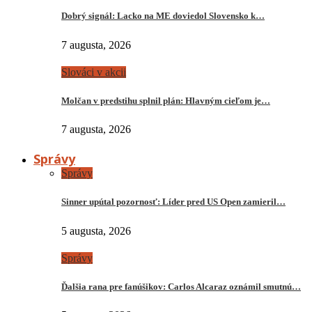
Dobrý signál: Lacko na ME doviedol Slovensko k…
7 augusta, 2026
Slováci v akcii
Molčan v predstihu splnil plán: Hlavným cieľom je…
7 augusta, 2026
Správy
Správy
Sinner upútal pozornosť: Líder pred US Open zamieril…
5 augusta, 2026
Správy
Ďalšia rana pre fanúšikov: Carlos Alcaraz oznámil smutnú…