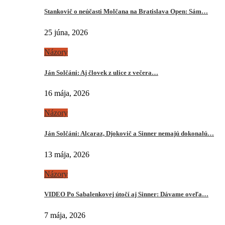
Stankovič o neúčasti Molčana na Bratislava Open: Sám…
25 júna, 2026
Názory
Ján Solčáni: Aj človek z ulice z večera…
16 mája, 2026
Názory
Ján Solčáni: Alcaraz, Djokovič a Sinner nemajú dokonalú…
13 mája, 2026
Názory
VIDEO Po Sabalenkovej útočí aj Sinner: Dávame oveľa…
7 mája, 2026