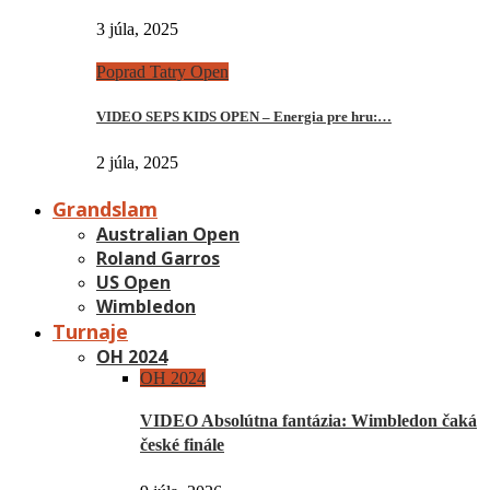
3 júla, 2025
Poprad Tatry Open
VIDEO SEPS KIDS OPEN – Energia pre hru:…
2 júla, 2025
Grandslam
Australian Open
Roland Garros
US Open
Wimbledon
Turnaje
OH 2024
OH 2024
VIDEO Absolútna fantázia: Wimbledon čaká
české finále