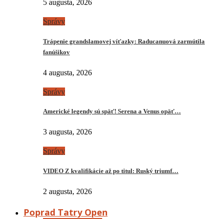
5 augusta, 2026
Správy
Trápenie grandslamovej víťazky: Raducanuová zarmútila
fanúšikov
4 augusta, 2026
Správy
Americké legendy sú späť! Serena a Venus opäť…
3 augusta, 2026
Správy
VIDEO Z kvalifikácie až po titul: Ruský triumf…
2 augusta, 2026
Poprad Tatry Open