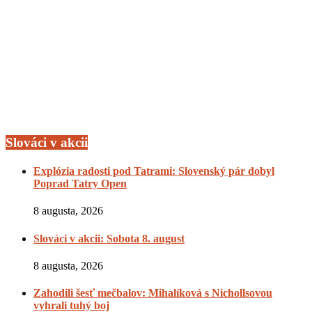
Slováci v akcii
Explózia radosti pod Tatrami: Slovenský pár dobyl
Poprad Tatry Open
8 augusta, 2026
Slováci v akcii: Sobota 8. august
8 augusta, 2026
Zahodili šesť mečbalov: Mihalíková s Nichollsovou
vyhrali tuhý boj