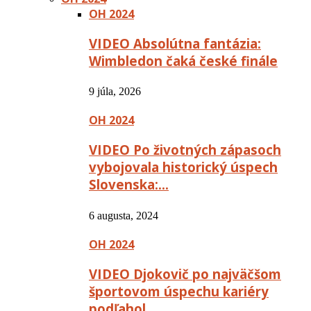
OH 2024
VIDEO Absolútna fantázia:
Wimbledon čaká české finále
9 júla, 2026
OH 2024
VIDEO Po životných zápasoch
vybojovala historický úspech
Slovenska:…
6 augusta, 2024
OH 2024
VIDEO Djokovič po najväčšom
športovom úspechu kariéry
podľahol…