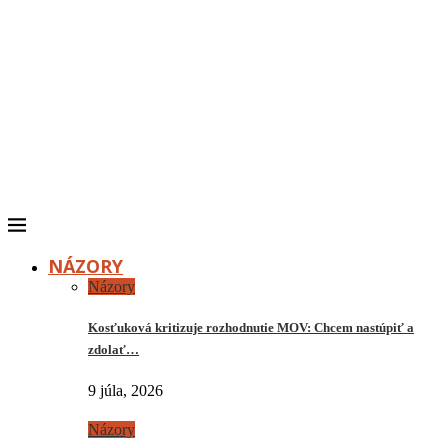
NÁZORY
Názory
Kosťuková kritizuje rozhodnutie MOV: Chcem nastúpiť a
zdolať…
9 júla, 2026
Názory