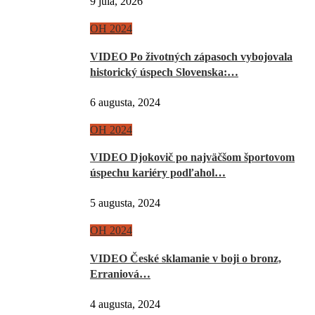
9 júla, 2026
OH 2024
VIDEO Po životných zápasoch vybojovala
historický úspech Slovenska:…
6 augusta, 2024
OH 2024
VIDEO Djokovič po najväčšom športovom
úspechu kariéry podľahol…
5 augusta, 2024
OH 2024
VIDEO České sklamanie v boji o bronz,
Erraniová…
4 augusta, 2024