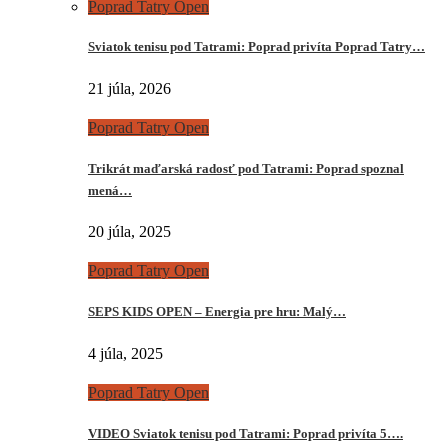
Poprad Tatry Open
Sviatok tenisu pod Tatrami: Poprad privíta Poprad Tatry…
21 júla, 2026
Poprad Tatry Open
Trikrát maďarská radosť pod Tatrami: Poprad spoznal
mená…
20 júla, 2025
Poprad Tatry Open
SEPS KIDS OPEN – Energia pre hru: Malý…
4 júla, 2025
Poprad Tatry Open
VIDEO Sviatok tenisu pod Tatrami: Poprad privíta 5….