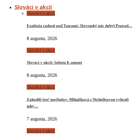
Slováci v akcii
Slováci v akcii
Explózia radosti pod Tatrami: Slovenský pár dobyl Poprad…
8 augusta, 2026
Slováci v akcii
Slováci v akcii: Sobota 8. august
8 augusta, 2026
Slováci v akcii
Zahodili šesť mečbalov: Mihalíková s Nichollsovou vyhrali
tuhý…
7 augusta, 2026
Slováci v akcii