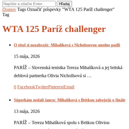
Hľadaj
Domov
Tags
Označiť príspevky "WTA 125 Paríž challenger"
Tag
WTA 125 Paríž challenger
O titul si nezahrajú: Mihalíková s Nicholssovou smolne padli
15 mája, 2026
PARÍŽ – Slovenská tenistka Tereza Mihalíková a jej britská
deblová partnerka Olivia Nichollsová si …
0
Facebook
Twitter
Pinterest
Email
Súperkám nedali šancu: Mihalíková s Britkou zabojujú o finále
13 mája, 2026
PARÍŽ – Tereza Mihalíková spolu s Britkou Oliviou