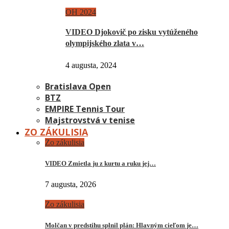
OH 2024
VIDEO Djokovič po zisku vytúženého
olympijského zlata v…
4 augusta, 2024
Bratislava Open
BTZ
EMPIRE Tennis Tour
Majstrovstvá v tenise
ZO ZÁKULISIA
Zo zákulisia
VIDEO Zmietla ju z kurtu a ruku jej…
7 augusta, 2026
Zo zákulisia
Molčan v predstihu splnil plán: Hlavným cieľom je…