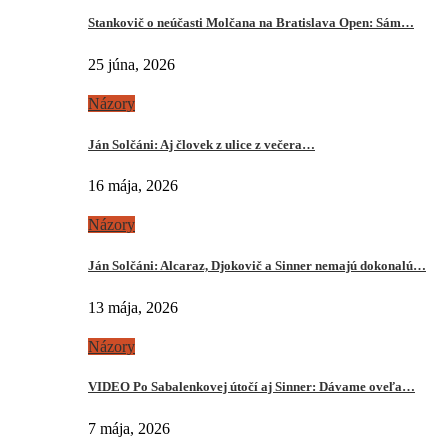
Stankovič o neúčasti Molčana na Bratislava Open: Sám…
25 júna, 2026
Názory
Ján Solčáni: Aj človek z ulice z večera…
16 mája, 2026
Názory
Ján Solčáni: Alcaraz, Djokovič a Sinner nemajú dokonalú…
13 mája, 2026
Názory
VIDEO Po Sabalenkovej útočí aj Sinner: Dávame oveľa…
7 mája, 2026