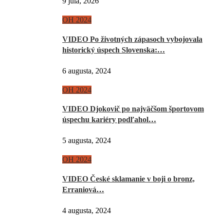
9 júla, 2026
OH 2024
VIDEO Po životných zápasoch vybojovala
historický úspech Slovenska:…
6 augusta, 2024
OH 2024
VIDEO Djokovič po najväčšom športovom
úspechu kariéry podľahol…
5 augusta, 2024
OH 2024
VIDEO České sklamanie v boji o bronz,
Erraniová…
4 augusta, 2024