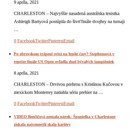
9 apríla, 2021
CHARLESTON – Najvyššie nasadená austrálska tenistka
Ashleigh Bartyová postúpila do štvrťfinále dvojhry na turnaji
…
0
Facebook
Twitter
Pinterest
Email
Po obrovskom trápení svitá na lepšie časy? Stephensová v
repríze finále US Open ovládla duel bývalých šampióniek
8 apríla, 2021
CHARLESTON – Drvivou prehrou s Kristínou Kučovou v
mexickom Monterrey natiahla sériu prehier na …
0
Facebook
Twitter
Pinterest
Email
VIDEO Benčičová nemala nárok: Španielka v Charlestone
získala najcennejší skalp kariéry