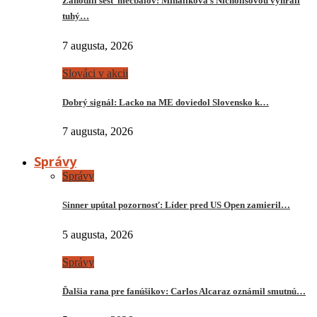
Zahodili šesť mečbalov: Mihalíková s Nichollsovou vyhrali
tuhý…
7 augusta, 2026
Slováci v akcii
Dobrý signál: Lacko na ME doviedol Slovensko k…
7 augusta, 2026
Správy
Správy
Sinner upútal pozornosť: Líder pred US Open zamieril…
5 augusta, 2026
Správy
Ďalšia rana pre fanúšikov: Carlos Alcaraz oznámil smutnú…