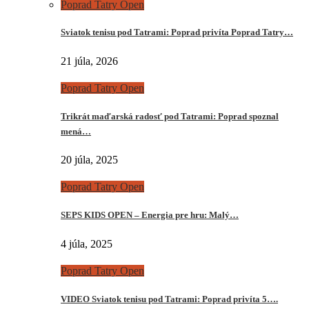
Poprad Tatry Open
Sviatok tenisu pod Tatrami: Poprad privíta Poprad Tatry…
21 júla, 2026
Poprad Tatry Open
Trikrát maďarská radosť pod Tatrami: Poprad spoznal
mená…
20 júla, 2025
Poprad Tatry Open
SEPS KIDS OPEN – Energia pre hru: Malý…
4 júla, 2025
Poprad Tatry Open
VIDEO Sviatok tenisu pod Tatrami: Poprad privíta 5….