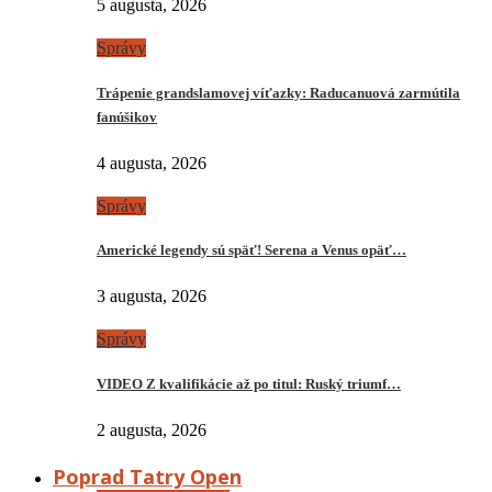
5 augusta, 2026
Správy
Trápenie grandslamovej víťazky: Raducanuová zarmútila
fanúšikov
4 augusta, 2026
Správy
Americké legendy sú späť! Serena a Venus opäť…
3 augusta, 2026
Správy
VIDEO Z kvalifikácie až po titul: Ruský triumf…
2 augusta, 2026
Poprad Tatry Open