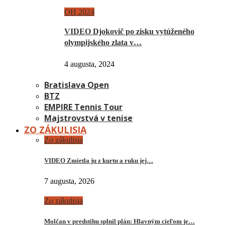
OH 2024
VIDEO Djokovič po zisku vytúženého
olympijského zlata v…
4 augusta, 2024
Bratislava Open
BTZ
EMPIRE Tennis Tour
Majstrovstvá v tenise
ZO ZÁKULISIA
Zo zákulisia
VIDEO Zmietla ju z kurtu a ruku jej…
7 augusta, 2026
Zo zákulisia
Molčan v predstihu splnil plán: Hlavným cieľom je…