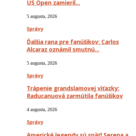
US Open zamieril…
5 augusta, 2026
Správy
Ďalšia rana pre fanúšikov: Carlos
Alcaraz oznámil smutnú…
5 augusta, 2026
Správy
Trápenie grandslamovej víťazky:
Raducanuová zarmútila fanúšikov
4 augusta, 2026
Správy
Americké legendy sú späť! Serena a