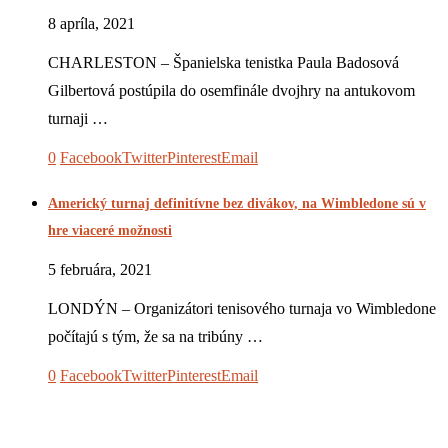
8 apríla, 2021
CHARLESTON – Španielska tenistka Paula Badosová
Gilbertová postúpila do osemfinále dvojhry na antukovom
turnaji …
0
Facebook
Twitter
Pinterest
Email
Americký turnaj definitívne bez divákov, na Wimbledone sú v
hre viaceré možnosti
5 februára, 2021
LONDÝN – Organizátori tenisového turnaja vo Wimbledone
počítajú s tým, že sa na tribúny …
0
Facebook
Twitter
Pinterest
Email