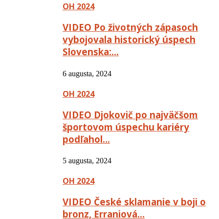
OH 2024
VIDEO Po životných zápasoch
vybojovala historický úspech
Slovenska:…
6 augusta, 2024
OH 2024
VIDEO Djokovič po najväčšom
športovom úspechu kariéry
podľahol…
5 augusta, 2024
OH 2024
VIDEO České sklamanie v boji o
bronz, Erraniová…