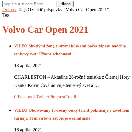
Hľadaj
Domov
Tags
Označiť príspevky "Volvo Car Open 2021"
Tag
Volvo Car Open 2021
VIDEO Skvelými žonglérskymi kúskami počas zápasu nadchla
tenisový svet: Úžasné schopnosti!
18 apríla, 2021
CHARLESTON – Aktuálne 26-ročná tenistka z Čiernej Hory
Danka Kovinićová udivuje tenisový svet a …
0
Facebook
Twitter
Pinterest
Email
VIDEO Obdivovaný 15-ročný český talent pokračuje v životnom
turnaji: Fruhvirtová zabojuje o semifinále
16 apríla, 2021