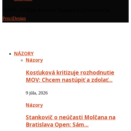
@2019 - All Right Reserved. Designed and Developed by
PenciDesign
NÁZORY
Názory
Kosťuková kritizuje rozhodnutie
MOV: Chcem nastúpiť a zdolať…
9 júla, 2026
Názory
Stankovič o neúčasti Molčana na
Bratislava Open: Sám…