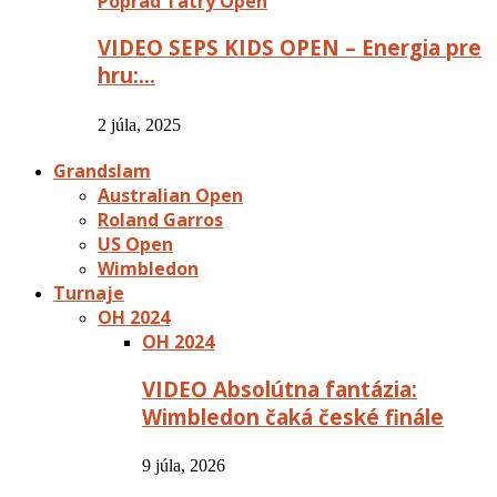
Poprad Tatry Open
VIDEO SEPS KIDS OPEN – Energia pre
hru:…
2 júla, 2025
Grandslam
Australian Open
Roland Garros
US Open
Wimbledon
Turnaje
OH 2024
OH 2024
VIDEO Absolútna fantázia:
Wimbledon čaká české finále
9 júla, 2026