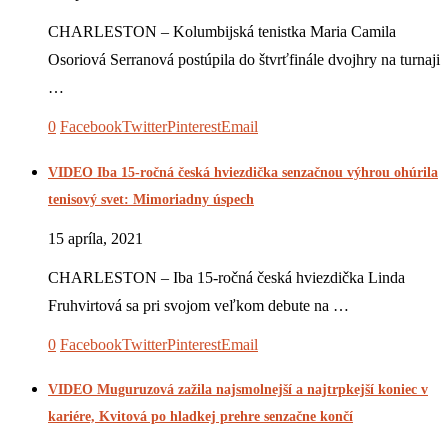
CHARLESTON – Kolumbijská tenistka Maria Camila
Osoriová Serranová postúpila do štvrťfinále dvojhry na turnaji
…
0
Facebook
Twitter
Pinterest
Email
VIDEO Iba 15-ročná česká hviezdička senzačnou výhrou ohúrila
tenisový svet: Mimoriadny úspech
15 apríla, 2021
CHARLESTON – Iba 15-ročná česká hviezdička Linda
Fruhvirtová sa pri svojom veľkom debute na …
0
Facebook
Twitter
Pinterest
Email
VIDEO Muguruzová zažila najsmolnejší a najtrpkejší koniec v
kariére, Kvitová po hladkej prehre senzačne končí