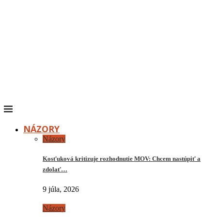
NÁZORY
Názory
Kosťuková kritizuje rozhodnutie MOV: Chcem nastúpiť a
zdolať…
9 júla, 2026
Názory