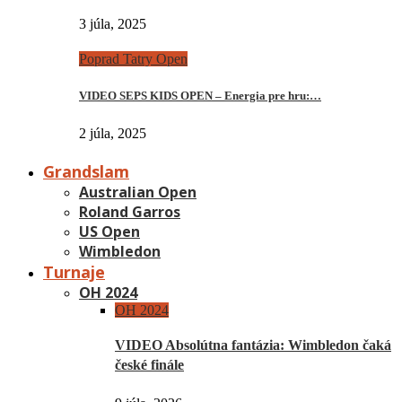
3 júla, 2025
Poprad Tatry Open
VIDEO SEPS KIDS OPEN – Energia pre hru:…
2 júla, 2025
Grandslam
Australian Open
Roland Garros
US Open
Wimbledon
Turnaje
OH 2024
OH 2024
VIDEO Absolútna fantázia: Wimbledon čaká
české finále