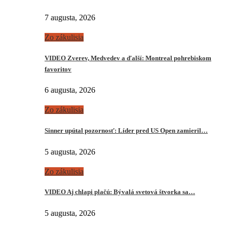
7 augusta, 2026
Zo zákulisia
VIDEO Zverev, Medvedev a ďalší: Montreal pohrebiskom
favoritov
6 augusta, 2026
Zo zákulisia
Sinner upútal pozornosť: Líder pred US Open zamieril…
5 augusta, 2026
Zo zákulisia
VIDEO Aj chlapi plačú: Bývalá svetová štvorka sa…
5 augusta, 2026