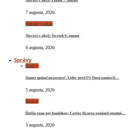
Slováci v akcii: Piatok 7. august
7 augusta, 2026
Slováci v akcii
Slováci v akcii: Štvrtok 6. august
6 augusta, 2026
Správy
Správy
Sinner upútal pozornosť: Líder pred US Open zamieril…
5 augusta, 2026
Správy
Ďalšia rana pre fanúšikov: Carlos Alcaraz oznámil smutnú…
5 augusta, 2026