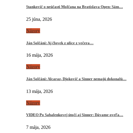
Stankovič o neúčasti Molčana na Bratislava Open: Sám…
25 júna, 2026
Názory
Ján Solčáni: Aj človek z ulice z večera…
16 mája, 2026
Názory
Ján Solčáni: Alcaraz, Djokovič a Sinner nemajú dokonalú…
13 mája, 2026
Názory
VIDEO Po Sabalenkovej útočí aj Sinner: Dávame oveľa…
7 mája, 2026