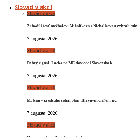
Slováci v akcii
Slováci v akcii
Zahodili šesť mečbalov: Mihalíková s Nichollsovou vyhrali tu
7 augusta, 2026
Slováci v akcii
Dobrý signál: Lacko na ME doviedol Slovensko k…
7 augusta, 2026
Slováci v akcii
Molčan v predstihu splnil plán: Hlavným cieľom je…
7 augusta, 2026
Slováci v akcii