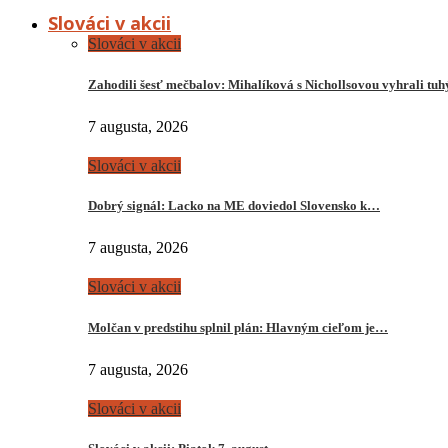
Slováci v akcii
Slováci v akcii
Zahodili šesť mečbalov: Mihalíková s Nichollsovou vyhrali tu
7 augusta, 2026
Slováci v akcii
Dobrý signál: Lacko na ME doviedol Slovensko k…
7 augusta, 2026
Slováci v akcii
Molčan v predstihu splnil plán: Hlavným cieľom je…
7 augusta, 2026
Slováci v akcii