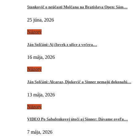
Stankovič o neúčasti Molčana na Bratislava Open: Sám…
25 júna, 2026
Názory
Ján Solčáni: Aj človek z ulice z večera…
16 mája, 2026
Názory
Ján Solčáni: Alcaraz, Djokovič a Sinner nemajú dokonalú…
13 mája, 2026
Názory
VIDEO Po Sabalenkovej útočí aj Sinner: Dávame oveľa…
7 mája, 2026