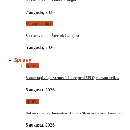
Slováci v akcii: Piatok 7. august
7 augusta, 2026
Slováci v akcii
Slováci v akcii: Štvrtok 6. august
6 augusta, 2026
Správy
Správy
Sinner upútal pozornosť: Líder pred US Open zamieril…
5 augusta, 2026
Správy
Ďalšia rana pre fanúšikov: Carlos Alcaraz oznámil smutnú…
5 augusta, 2026