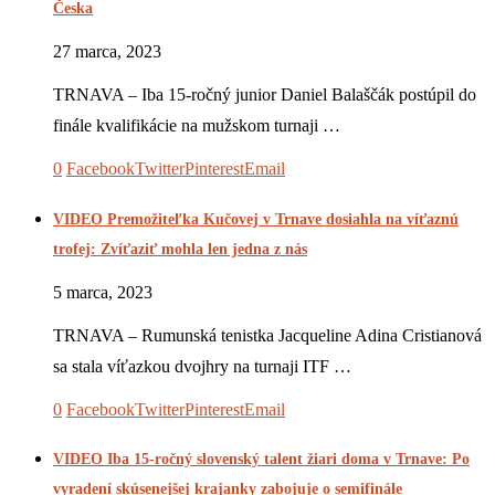
Česka
27 marca, 2023
TRNAVA – Iba 15-ročný junior Daniel Balaščák postúpil do
finále kvalifikácie na mužskom turnaji …
0
Facebook
Twitter
Pinterest
Email
VIDEO Premožiteľka Kučovej v Trnave dosiahla na víťaznú
trofej: Zvíťaziť mohla len jedna z nás
5 marca, 2023
TRNAVA – Rumunská tenistka Jacqueline Adina Cristianová
sa stala víťazkou dvojhry na turnaji ITF …
0
Facebook
Twitter
Pinterest
Email
VIDEO Iba 15-ročný slovenský talent žiari doma v Trnave: Po
vyradení skúsenejšej krajanky zabojuje o semifinále