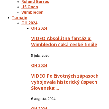
Roland Garros
US Open
Wimbledon
Turnaje
OH 2024
OH 2024
VIDEO Absolútna fantázia:
Wimbledon čaká české finále
9 júla, 2026
OH 2024
VIDEO Po životných zápasoch
vybojovala historický úspech
Slovenska:…
6 augusta, 2024
OH 2024