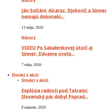
Názory
Ján Solčáni: Alcaraz, Djokovič a Sinner
nemajú dokonalú…
13 mája, 2026
Názory
VIDEO Po Sabalenkovej útočí aj
Sinner: Dávame oveľa…
7 mája, 2026
Slováci v akcii
Slováci v akcii
Explózia radosti pod Tatrami:
Slovenský pár dobyl Poprad…
8 augusta, 2026