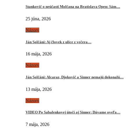
Stankovič o neúčasti Molčana na Bratislava Open: Sám…
25 júna, 2026
Názory
Ján Solčáni: Aj človek z ulice z večera…
16 mája, 2026
Názory
Ján Solčáni: Alcaraz, Djokovič a Sinner nemajú dokonalú…
13 mája, 2026
Názory
VIDEO Po Sabalenkovej útočí aj Sinner: Dávame oveľa…
7 mája, 2026