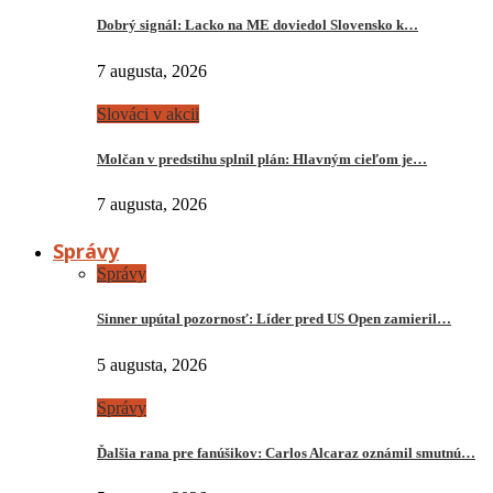
Dobrý signál: Lacko na ME doviedol Slovensko k…
7 augusta, 2026
Slováci v akcii
Molčan v predstihu splnil plán: Hlavným cieľom je…
7 augusta, 2026
Správy
Správy
Sinner upútal pozornosť: Líder pred US Open zamieril…
5 augusta, 2026
Správy
Ďalšia rana pre fanúšikov: Carlos Alcaraz oznámil smutnú…