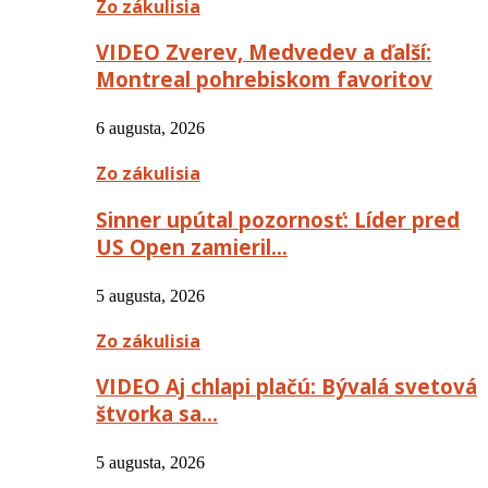
Zo zákulisia
VIDEO Zverev, Medvedev a ďalší:
Montreal pohrebiskom favoritov
6 augusta, 2026
Zo zákulisia
Sinner upútal pozornosť: Líder pred
US Open zamieril…
5 augusta, 2026
Zo zákulisia
VIDEO Aj chlapi plačú: Bývalá svetová
štvorka sa…
5 augusta, 2026