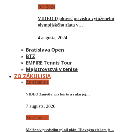
OH 2024
VIDEO Djokovič po zisku vytúženého
olympijského zlata v…
4 augusta, 2024
Bratislava Open
BTZ
EMPIRE Tennis Tour
Majstrovstvá v tenise
ZO ZÁKULISIA
Zo zákulisia
VIDEO Zmietla ju z kurtu a ruku jej…
7 augusta, 2026
Zo zákulisia
Molčan v predstihu splnil plán: Hlavným cieľom je…