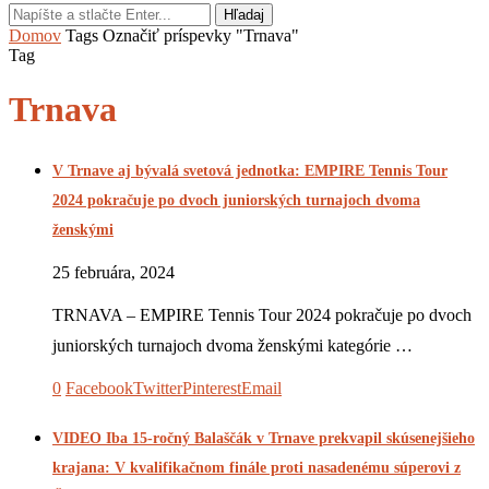
Hľadaj
Domov
Tags
Označiť príspevky "Trnava"
Tag
Trnava
V Trnave aj bývalá svetová jednotka: EMPIRE Tennis Tour
2024 pokračuje po dvoch juniorských turnajoch dvoma
ženskými
25 februára, 2024
TRNAVA – EMPIRE Tennis Tour 2024 pokračuje po dvoch
juniorských turnajoch dvoma ženskými kategórie …
0
Facebook
Twitter
Pinterest
Email
VIDEO Iba 15-ročný Balaščák v Trnave prekvapil skúsenejšieho
krajana: V kvalifikačnom finále proti nasadenému súperovi z