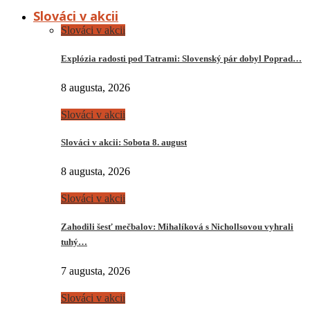
Slováci v akcii
Slováci v akcii
Explózia radosti pod Tatrami: Slovenský pár dobyl Poprad…
8 augusta, 2026
Slováci v akcii
Slováci v akcii: Sobota 8. august
8 augusta, 2026
Slováci v akcii
Zahodili šesť mečbalov: Mihalíková s Nichollsovou vyhrali
tuhý…
7 augusta, 2026
Slováci v akcii