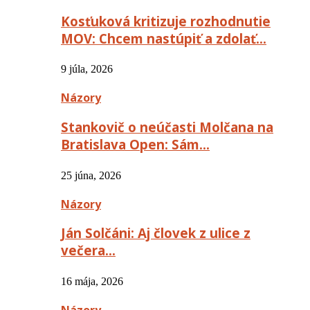
Kosťuková kritizuje rozhodnutie
MOV: Chcem nastúpiť a zdolať…
9 júla, 2026
Názory
Stankovič o neúčasti Molčana na
Bratislava Open: Sám…
25 júna, 2026
Názory
Ján Solčáni: Aj človek z ulice z
večera…
16 mája, 2026