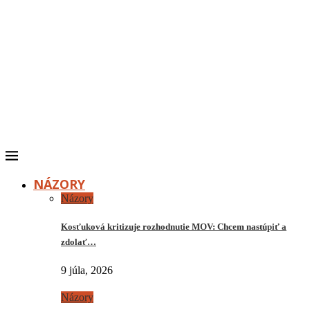
NÁZORY
Názory
Kosťuková kritizuje rozhodnutie MOV: Chcem nastúpiť a
zdolať…
9 júla, 2026
Názory