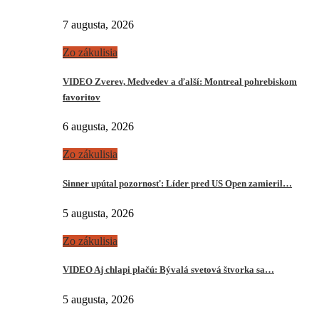
7 augusta, 2026
Zo zákulisia
VIDEO Zverev, Medvedev a ďalší: Montreal pohrebiskom
favoritov
6 augusta, 2026
Zo zákulisia
Sinner upútal pozornosť: Líder pred US Open zamieril…
5 augusta, 2026
Zo zákulisia
VIDEO Aj chlapi plačú: Bývalá svetová štvorka sa…
5 augusta, 2026