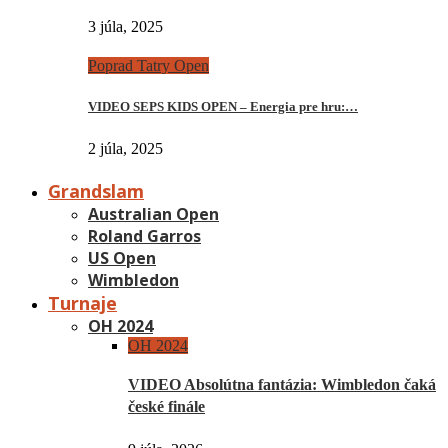
3 júla, 2025
Poprad Tatry Open
VIDEO SEPS KIDS OPEN – Energia pre hru:…
2 júla, 2025
Grandslam
Australian Open
Roland Garros
US Open
Wimbledon
Turnaje
OH 2024
OH 2024
VIDEO Absolútna fantázia: Wimbledon čaká
české finále