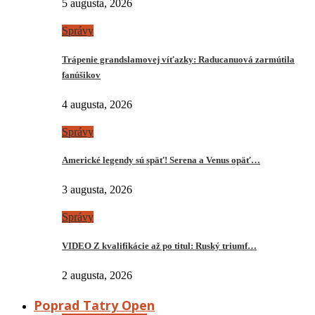
5 augusta, 2026
Správy
Trápenie grandslamovej víťazky: Raducanuová zarmútila
fanúšikov
4 augusta, 2026
Správy
Americké legendy sú späť! Serena a Venus opäť…
3 augusta, 2026
Správy
VIDEO Z kvalifikácie až po titul: Ruský triumf…
2 augusta, 2026
Poprad Tatry Open