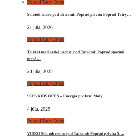
Poprad Tatry Open
Sviatok tenisu pod Tatrami: Poprad privíta Poprad Tatry…
21 júla, 2026
Poprad Tatry Open
Trikrát maďarská radosť pod Tatrami: Poprad spoznal
mená…
20 júla, 2025
Poprad Tatry Open
SEPS KIDS OPEN – Energia pre hru: Malý…
4 júla, 2025
Poprad Tatry Open
VIDEO Sviatok tenisu pod Tatrami: Poprad privíta 5….