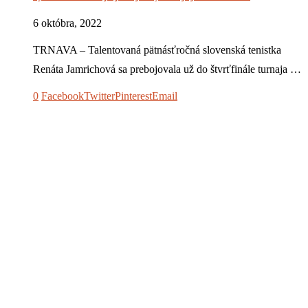
6 októbra, 2022
TRNAVA – Talentovaná pätnásťročná slovenská tenistka
Renáta Jamrichová sa prebojovala už do štvrťfinále turnaja …
0
Facebook
Twitter
Pinterest
Email