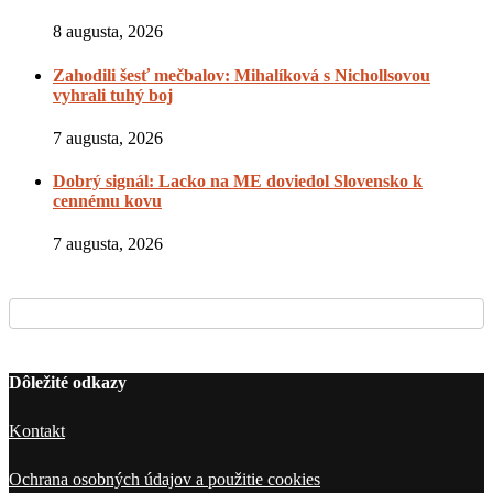
8 augusta, 2026
Zahodili šesť mečbalov: Mihalíková s Nichollsovou
vyhrali tuhý boj
7 augusta, 2026
Dobrý signál: Lacko na ME doviedol Slovensko k
cennému kovu
7 augusta, 2026
Dôležité odkazy
Kontakt
Ochrana osobných údajov a použitie cookies