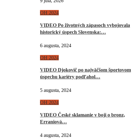
9 júla, 2026
OH 2024
VIDEO Po životných zápasoch vybojovala
historický úspech Slovenska:…
6 augusta, 2024
OH 2024
VIDEO Djokovič po najväčšom športovom
úspechu kariéry podľahol…
5 augusta, 2024
OH 2024
VIDEO České sklamanie v boji o bronz,
Erraniová…
4 augusta, 2024