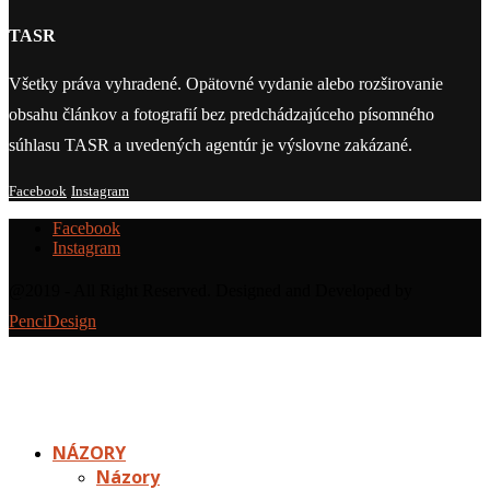
TASR
Všetky práva vyhradené. Opätovné vydanie alebo rozširovanie
obsahu článkov a fotografií bez predchádzajúceho písomného
súhlasu TASR a uvedených agentúr je výslovne zakázané.
Facebook
Instagram
Facebook
Instagram
@2019 - All Right Reserved. Designed and Developed by
PenciDesign
NÁZORY
Názory