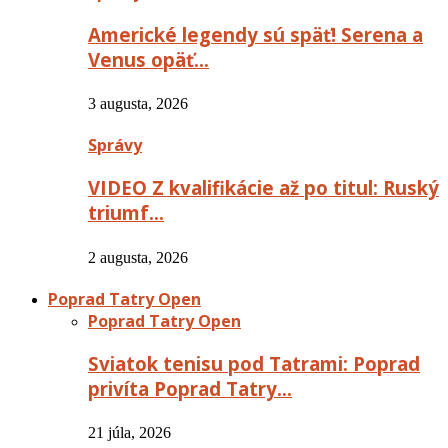
Americké legendy sú späť! Serena a
Venus opäť…
3 augusta, 2026
Správy
VIDEO Z kvalifikácie až po titul: Ruský
triumf…
2 augusta, 2026
Poprad Tatry Open
Poprad Tatry Open
Sviatok tenisu pod Tatrami: Poprad
privíta Poprad Tatry…
21 júla, 2026