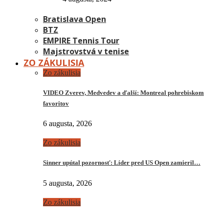
Bratislava Open
BTZ
EMPIRE Tennis Tour
Majstrovstvá v tenise
ZO ZÁKULISIA
Zo zákulisia
VIDEO Zverev, Medvedev a ďalší: Montreal pohrebiskom
favoritov
6 augusta, 2026
Zo zákulisia
Sinner upútal pozornosť: Líder pred US Open zamieril…
5 augusta, 2026
Zo zákulisia