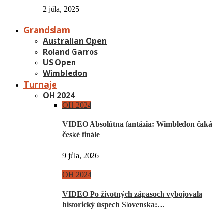
2 júla, 2025
Grandslam
Australian Open
Roland Garros
US Open
Wimbledon
Turnaje
OH 2024
OH 2024
VIDEO Absolútna fantázia: Wimbledon čaká
české finále
9 júla, 2026
OH 2024
VIDEO Po životných zápasoch vybojovala
historický úspech Slovenska:…