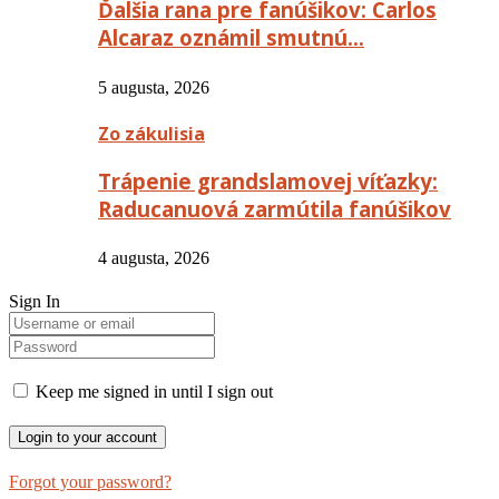
Ďalšia rana pre fanúšikov: Carlos
Alcaraz oznámil smutnú…
5 augusta, 2026
Zo zákulisia
Trápenie grandslamovej víťazky:
Raducanuová zarmútila fanúšikov
4 augusta, 2026
Sign In
Keep me signed in until I sign out
Forgot your password?