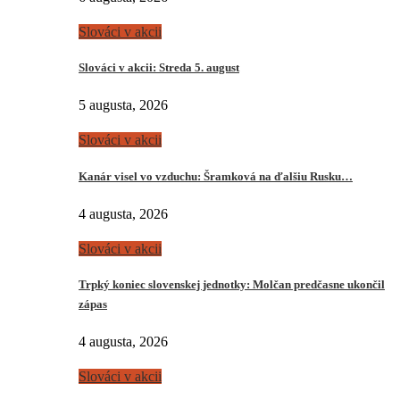
Slováci v akcii
Slováci v akcii: Streda 5. august
5 augusta, 2026
Slováci v akcii
Kanár visel vo vzduchu: Šramková na ďalšiu Rusku…
4 augusta, 2026
Slováci v akcii
Trpký koniec slovenskej jednotky: Molčan predčasne ukončil
zápas
4 augusta, 2026
Slováci v akcii