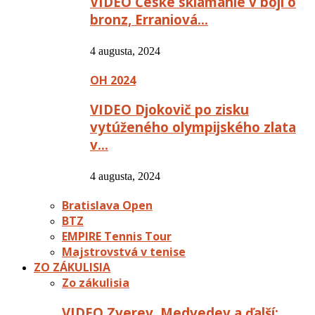
VIDEO České sklamanie v boji o
bronz, Erraniová…
4 augusta, 2024
OH 2024
VIDEO Djokovič po zisku
vytúženého olympijského zlata
v…
4 augusta, 2024
Bratislava Open
BTZ
EMPIRE Tennis Tour
Majstrovstvá v tenise
ZO ZÁKULISIA
Zo zákulisia
VIDEO Zverev, Medvedev a ďalší: