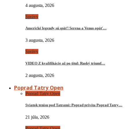
4 augusta, 2026
Správy
Americké legendy sú späť! Serena a Venus opäť…
3 augusta, 2026
Správy
VIDEO Z kvalifikácie až po titul: Ruský triumf…
2 augusta, 2026
Poprad Tatry Open
Poprad Tatry Open
Sviatok tenisu pod Tatrami: Poprad privíta Poprad Tatry…
21 júla, 2026
Poprad Tatry Open