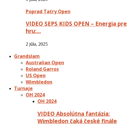
Poprad Tatry Open
VIDEO SEPS KIDS OPEN – Energia pre
hru:…
2 júla, 2025
Grandslam
Australian Open
Roland Garros
US Open
Wimbledon
Turnaje
OH 2024
OH 2024
VIDEO Absolútna fantázia:
Wimbledon čaká české finále