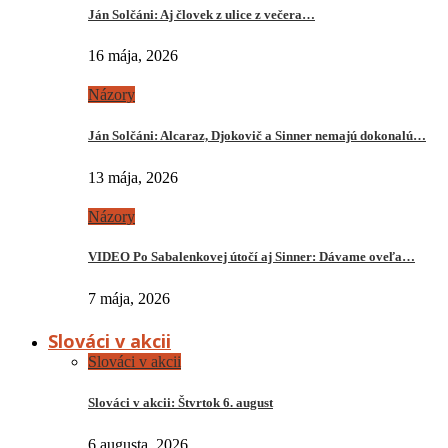
Ján Solčáni: Aj človek z ulice z večera…
16 mája, 2026
Názory
Ján Solčáni: Alcaraz, Djokovič a Sinner nemajú dokonalú…
13 mája, 2026
Názory
VIDEO Po Sabalenkovej útočí aj Sinner: Dávame oveľa…
7 mája, 2026
Slováci v akcii
Slováci v akcii
Slováci v akcii: Štvrtok 6. august
6 augusta, 2026