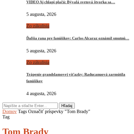
VIDEO Aj chlapi plačú: Bývalá svetová štvorka sa…
5 augusta, 2026
Zo zákulisia
Ďalšia rana pre fanúšikov: Carlos Alcaraz oznámil smutnú…
5 augusta, 2026
Zo zákulisia
Trápenie grandslamovej víťazky: Raducanuová zarmútila
fanúšikov
4 augusta, 2026
Hľadaj
Domov
Tags
Označiť príspevky "Tom Brady"
Tag
Tom Brady