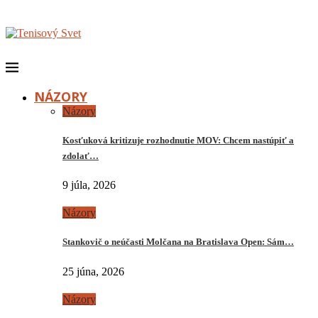
NÁZORY
Názory
Kosťuková kritizuje rozhodnutie MOV: Chcem nastúpiť a
zdolať…
9 júla, 2026
Názory
Stankovič o neúčasti Molčana na Bratislava Open: Sám…
25 júna, 2026
Názory