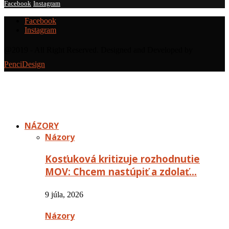
Facebook
Instagram
Facebook
Instagram
@2019 - All Right Reserved. Designed and Developed by
PenciDesign
NÁZORY
Názory
Kosťuková kritizuje rozhodnutie
MOV: Chcem nastúpiť a zdolať…
9 júla, 2026
Názory