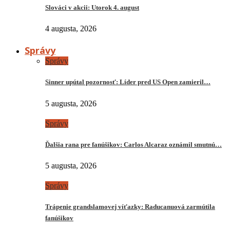
Slováci v akcii: Utorok 4. august
4 augusta, 2026
Správy
Správy
Sinner upútal pozornosť: Líder pred US Open zamieril…
5 augusta, 2026
Správy
Ďalšia rana pre fanúšikov: Carlos Alcaraz oznámil smutnú…
5 augusta, 2026
Správy
Trápenie grandslamovej víťazky: Raducanuová zarmútila
fanúšikov