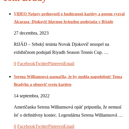
VIDEO Najprv prehovoril o budúcnosti kariéry a potom vyzval
Alcaraza: Djokovič hlavnou hviezdou podujatia v Rijáde
27 decembra, 2023
RIJÁD – Srbský tenista Novak Djokovič neuspel na
exhibičnom podujatí Riyadh Season Tennis Cup. …
0
Facebook
Twitter
Pinterest
Email
Serena Williamsová naznačila, že by mohla napodobniť Toma
Bradyho a obnoviť svoju kariéru
14 septembra, 2022
Američanka Serena Williamsová opäť pripustila, že nemusí
ísť o definitívny koniec. Legendárna Serena Williamsová …
0
Facebook
Twitter
Pinterest
Email