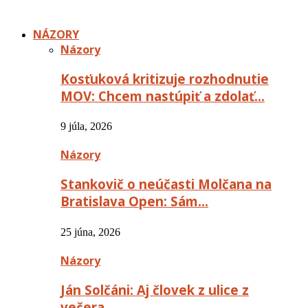
NÁZORY
Názory
Kosťuková kritizuje rozhodnutie
MOV: Chcem nastúpiť a zdolať…
9 júla, 2026
Názory
Stankovič o neúčasti Molčana na
Bratislava Open: Sám…
25 júna, 2026
Názory
Ján Solčáni: Aj človek z ulice z
večera…