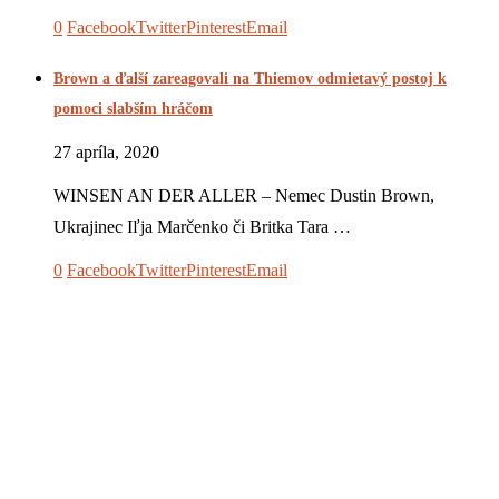
0
Facebook
Twitter
Pinterest
Email
Brown a ďalší zareagovali na Thiemov odmietavý postoj k
pomoci slabším hráčom
27 apríla, 2020
WINSEN AN DER ALLER – Nemec Dustin Brown,
Ukrajinec Iľja Marčenko či Britka Tara …
0
Facebook
Twitter
Pinterest
Email