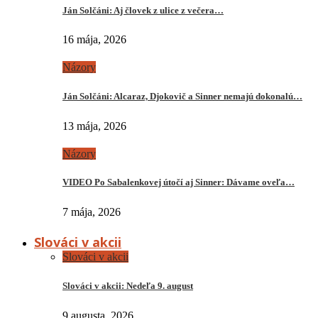
Ján Solčáni: Aj človek z ulice z večera…
16 mája, 2026
Názory
Ján Solčáni: Alcaraz, Djokovič a Sinner nemajú dokonalú…
13 mája, 2026
Názory
VIDEO Po Sabalenkovej útočí aj Sinner: Dávame oveľa…
7 mája, 2026
Slováci v akcii
Slováci v akcii
Slováci v akcii: Nedeľa 9. august
9 augusta, 2026