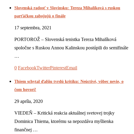
Slovenská radosť v Slovinsku: Tereza Mihalíková s ruskou
parťáčkou zabojujú o finále
17 septembra, 2021
PORTOROŽ – Slovenská tenistka Tereza Mihalíková
spoločne s Ruskou Annou Kalinskou postúpili do semifinále
…
0
Facebook
Twitter
Pinterest
Email
Thiem schytal ďalšiu tvrdú kritiku: Neúctivé, vôbec nevie, o
čom hovorí!
29 apríla, 2020
VIEDEŇ – Kritická reakcia aktuálnej svetovej trojky
Dominica Thiema, ktorému sa nepozdáva myšlienka
finančnej …