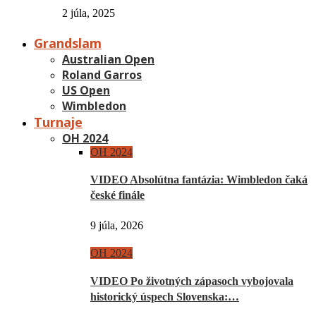
2 júla, 2025
Grandslam
Australian Open
Roland Garros
US Open
Wimbledon
Turnaje
OH 2024
OH 2024
VIDEO Absolútna fantázia: Wimbledon čaká
české finále
9 júla, 2026
OH 2024
VIDEO Po životných zápasoch vybojovala
historický úspech Slovenska:…