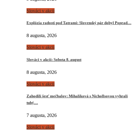
Slováci v akcii
Explózia radosti pod Tatrami: Slovenský pár dobyl Poprad…
8 augusta, 2026
Slováci v akcii
Slováci v akcii: Sobota 8. august
8 augusta, 2026
Slováci v akcii
Zahodili šesť mečbalov: Mihalíková s Nichollsovou vyhrali
tuhý…
7 augusta, 2026
Slováci v akcii