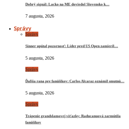
Dobrý signál: Lacko na ME doviedol Slovensko k…
7 augusta, 2026
Správy
Správy
Sinner upútal pozornosť: Líder pred US Open zamieril…
5 augusta, 2026
Správy
Ďalšia rana pre fanúšikov: Carlos Alcaraz oznámil smutnú…
5 augusta, 2026
Správy
Trápenie grandslamovej víťazky: Raducanuová zarmútila
fanúšikov