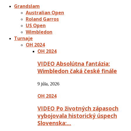
Grandslam
Australian Open
Roland Garros
US Open
Wimbledon
Turnaje
OH 2024
OH 2024
VIDEO Absolútna fantázia:
Wimbledon čaká české finále
9 júla, 2026
OH 2024
VIDEO Po životných zápasoch
vybojovala historický úspech
Slovenska:…