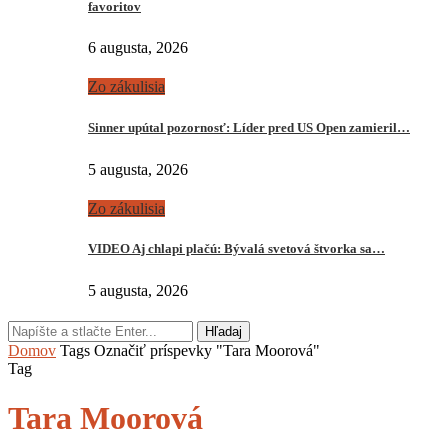
favoritov
6 augusta, 2026
Zo zákulisia
Sinner upútal pozornosť: Líder pred US Open zamieril…
5 augusta, 2026
Zo zákulisia
VIDEO Aj chlapi plačú: Bývalá svetová štvorka sa…
5 augusta, 2026
Hľadaj
Domov
Tags
Označiť príspevky "Tara Moorová"
Tag
Tara Moorová