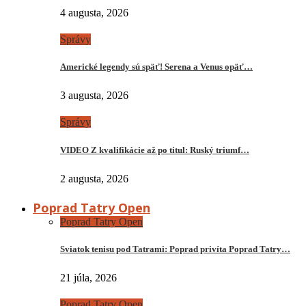
4 augusta, 2026
Správy
Americké legendy sú späť! Serena a Venus opäť…
3 augusta, 2026
Správy
VIDEO Z kvalifikácie až po titul: Ruský triumf…
2 augusta, 2026
Poprad Tatry Open
Poprad Tatry Open
Sviatok tenisu pod Tatrami: Poprad privíta Poprad Tatry…
21 júla, 2026
Poprad Tatry Open