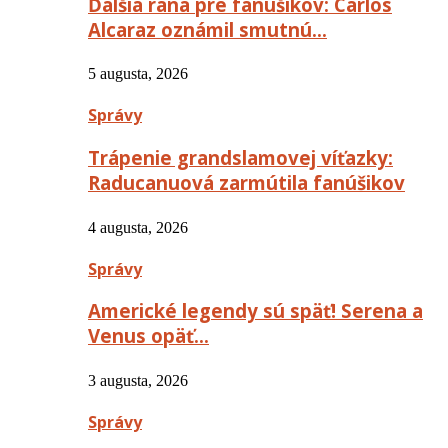
Ďalšia rana pre fanúšikov: Carlos
Alcaraz oznámil smutnú…
5 augusta, 2026
Správy
Trápenie grandslamovej víťazky:
Raducanuová zarmútila fanúšikov
4 augusta, 2026
Správy
Americké legendy sú späť! Serena a
Venus opäť…
3 augusta, 2026
Správy