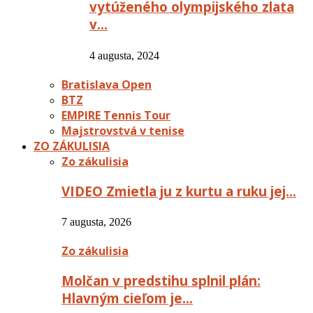
vytúženého olympijského zlata
v…
4 augusta, 2024
Bratislava Open
BTZ
EMPIRE Tennis Tour
Majstrovstvá v tenise
ZO ZÁKULISIA
Zo zákulisia
VIDEO Zmietla ju z kurtu a ruku jej…
7 augusta, 2026
Zo zákulisia
Molčan v predstihu splnil plán:
Hlavným cieľom je…