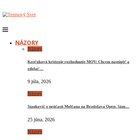
NÁZORY
Názory
Kosťuková kritizuje rozhodnutie MOV: Chcem nastúpiť a
zdolať…
9 júla, 2026
Názory
Stankovič o neúčasti Molčana na Bratislava Open: Sám…
25 júna, 2026
Názory