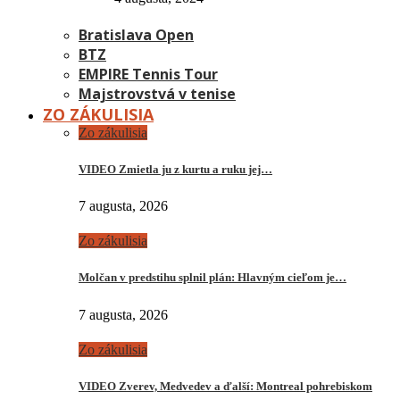
Bratislava Open
BTZ
EMPIRE Tennis Tour
Majstrovstvá v tenise
ZO ZÁKULISIA
Zo zákulisia
VIDEO Zmietla ju z kurtu a ruku jej…
7 augusta, 2026
Zo zákulisia
Molčan v predstihu splnil plán: Hlavným cieľom je…
7 augusta, 2026
Zo zákulisia
VIDEO Zverev, Medvedev a ďalší: Montreal pohrebiskom