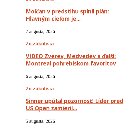
Molčan v predstihu splnil plán:
Hlavným cieľom je…
7 augusta, 2026
Zo zákulisia
VIDEO Zverev, Medvedev a ďalší:
Montreal pohrebiskom favoritov
6 augusta, 2026
Zo zákulisia
Sinner upútal pozornosť: Líder pred
US Open zamieril…
5 augusta, 2026