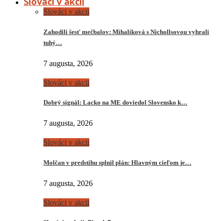
Slováci v akcii
Slováci v akcii
Zahodili šesť mečbalov: Mihalíková s Nichollsovou vyhrali
tuhý…
7 augusta, 2026
Slováci v akcii
Dobrý signál: Lacko na ME doviedol Slovensko k…
7 augusta, 2026
Slováci v akcii
Molčan v predstihu splnil plán: Hlavným cieľom je…
7 augusta, 2026
Slováci v akcii