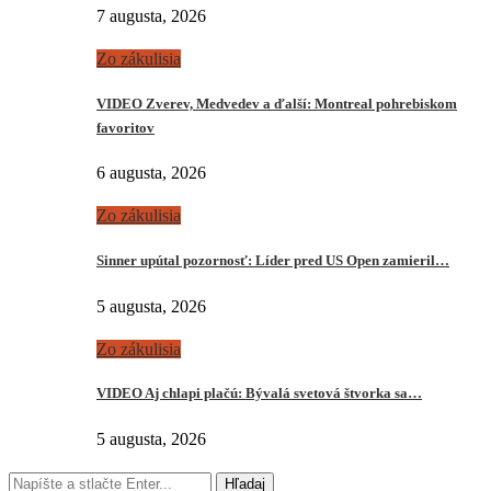
7 augusta, 2026
Zo zákulisia
VIDEO Zverev, Medvedev a ďalší: Montreal pohrebiskom
favoritov
6 augusta, 2026
Zo zákulisia
Sinner upútal pozornosť: Líder pred US Open zamieril…
5 augusta, 2026
Zo zákulisia
VIDEO Aj chlapi plačú: Bývalá svetová štvorka sa…
5 augusta, 2026
Hľadaj