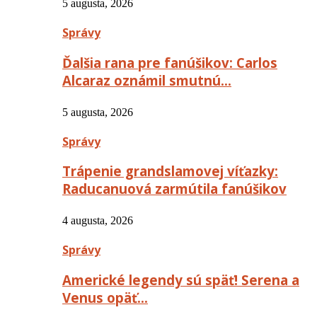
5 augusta, 2026
Správy
Ďalšia rana pre fanúšikov: Carlos
Alcaraz oznámil smutnú…
5 augusta, 2026
Správy
Trápenie grandslamovej víťazky:
Raducanuová zarmútila fanúšikov
4 augusta, 2026
Správy
Americké legendy sú späť! Serena a
Venus opäť…