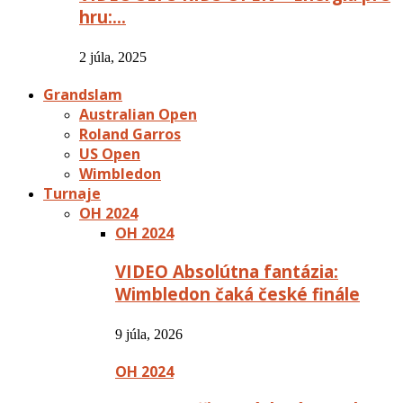
hru:…
2 júla, 2025
Grandslam
Australian Open
Roland Garros
US Open
Wimbledon
Turnaje
OH 2024
OH 2024
VIDEO Absolútna fantázia:
Wimbledon čaká české finále
9 júla, 2026
OH 2024