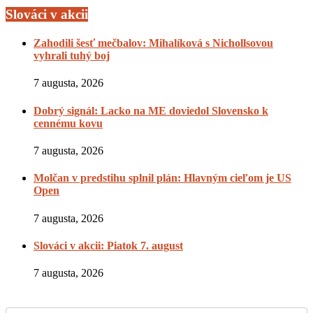
Slováci v akcii
Zahodili šesť mečbalov: Mihalíková s Nichollsovou
vyhrali tuhý boj
7 augusta, 2026
Dobrý signál: Lacko na ME doviedol Slovensko k
cennému kovu
7 augusta, 2026
Molčan v predstihu splnil plán: Hlavným cieľom je US
Open
7 augusta, 2026
Slováci v akcii: Piatok 7. august
7 augusta, 2026