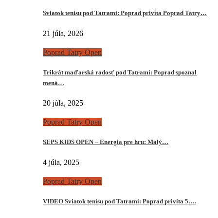
Sviatok tenisu pod Tatrami: Poprad privíta Poprad Tatry…
21 júla, 2026
Poprad Tatry Open
Trikrát maďarská radosť pod Tatrami: Poprad spoznal
mená…
20 júla, 2025
Poprad Tatry Open
SEPS KIDS OPEN – Energia pre hru: Malý…
4 júla, 2025
Poprad Tatry Open
VIDEO Sviatok tenisu pod Tatrami: Poprad privíta 5….