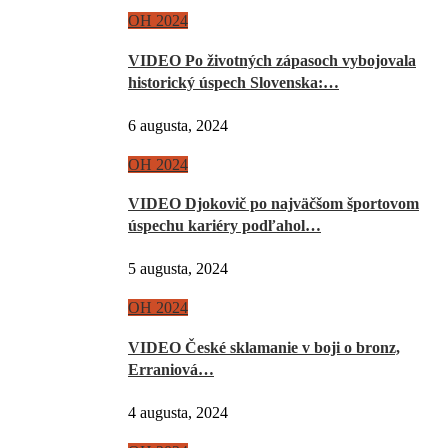
OH 2024
VIDEO Po životných zápasoch vybojovala
historický úspech Slovenska:…
6 augusta, 2024
OH 2024
VIDEO Djokovič po najväčšom športovom
úspechu kariéry podľahol…
5 augusta, 2024
OH 2024
VIDEO České sklamanie v boji o bronz,
Erraniová…
4 augusta, 2024