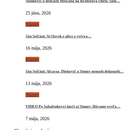
Stankovič o neúčasti Molčana na Bratislava Open: Sám…
25 júna, 2026
Názory
Ján Solčáni: Aj človek z ulice z večera…
16 mája, 2026
Názory
Ján Solčáni: Alcaraz, Djokovič a Sinner nemajú dokonalú…
13 mája, 2026
Názory
VIDEO Po Sabalenkovej útočí aj Sinner: Dávame oveľa…
7 mája, 2026