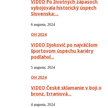
VIDEO Po životných zápasoch
vybojovala historický úspech
Slovenska:…
6 augusta, 2024
OH 2024
VIDEO Djokovič po najväčšom
športovom úspechu kariéry
podľahol…
5 augusta, 2024
OH 2024
VIDEO České sklamanie v boji o
bronz, Erraniová…
4 augusta, 2024