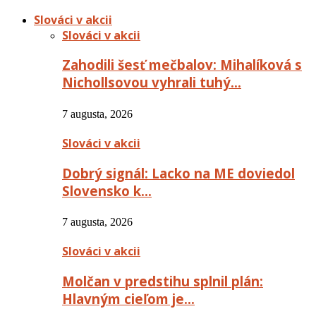
Slováci v akcii
Slováci v akcii
Zahodili šesť mečbalov: Mihalíková s
Nichollsovou vyhrali tuhý…
7 augusta, 2026
Slováci v akcii
Dobrý signál: Lacko na ME doviedol
Slovensko k…
7 augusta, 2026
Slováci v akcii
Molčan v predstihu splnil plán:
Hlavným cieľom je…