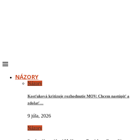
NÁZORY
Názory
Kosťuková kritizuje rozhodnutie MOV: Chcem nastúpiť a
zdolať…
9 júla, 2026
Názory