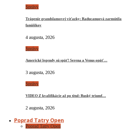
Správy
Trápenie grandslamovej víťazky: Raducanuová zarmútila
fanúšikov
4 augusta, 2026
Správy
Americké legendy sú späť! Serena a Venus opäť…
3 augusta, 2026
Správy
VIDEO Z kvalifikácie až po titul: Ruský triumf…
2 augusta, 2026
Poprad Tatry Open
Poprad Tatry Open