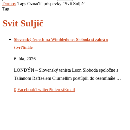
Domov
Tags
Označiť príspevky "Svit Suljič"
Tag
Svit Suljič
Slovenský úspech na Wimbledone: Sloboda si zahrá o
štvrťfinále
6 júla, 2026
LONDÝN – Slovenský tenista Leon Sloboda spoločne s
Talianom Raffaelem Ciurnellim postúpili do osemfinále …
0
Facebook
Twitter
Pinterest
Email