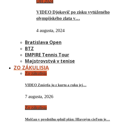
OH 2024
VIDEO Djokovič po zisku vytúženého
olympijského zlata v…
4 augusta, 2024
Bratislava Open
BTZ
EMPIRE Tennis Tour
Majstrovstvá v tenise
ZO ZÁKULISIA
Zo zákulisia
VIDEO Zmietla ju z kurtu a ruku jej…
7 augusta, 2026
Zo zákulisia
Molčan v predstihu splnil plán: Hlavným cieľom je…