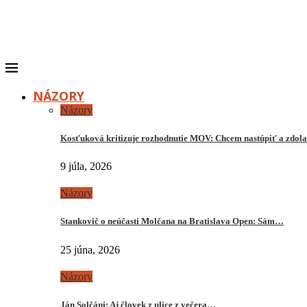
NÁZORY
Názory
Kosťuková kritizuje rozhodnutie MOV: Chcem nastúpiť a zdo
9 júla, 2026
Názory
Stankovič o neúčasti Molčana na Bratislava Open: Sám…
25 júna, 2026
Názory
Ján Solčáni: Aj človek z ulice z večera…