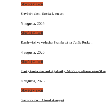
Slováci v akcii
Slováci v akcii: Streda 5. august
5 augusta, 2026
Slováci v akcii
Kanár visel vo vzduchu: Šramková na ďalšiu Rusku…
4 augusta, 2026
Slováci v akcii
Trpký koniec slovenskej jednotky: Molčan predčasne ukončil z
4 augusta, 2026
Slováci v akcii
Slováci v akcii: Utorok 4. august