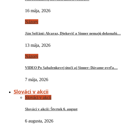
16 mája, 2026
Názory
Ján Solčáni: Alcaraz, Djokovič a Sinner nemajú dokonalú…
13 mája, 2026
Názory
VIDEO Po Sabalenkovej útočí aj Sinner: Dávame oveľa…
7 mája, 2026
Slováci v akcii
Slováci v akcii
Slováci v akcii: Štvrtok 6. august
6 augusta, 2026