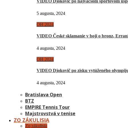
VIDEO Djokovič po najväčšom športovom úsp
5 augusta, 2024
OH 2024
VIDEO České sklamanie v boji o bronz, Erra
4 augusta, 2024
OH 2024
VIDEO Djokovič po zisku vytúženého olympij
4 augusta, 2024
Bratislava Open
BTZ
EMPIRE Tennis Tour
Majstrovstvá v tenise
ZO ZÁKULISIA
Zo zákulisia