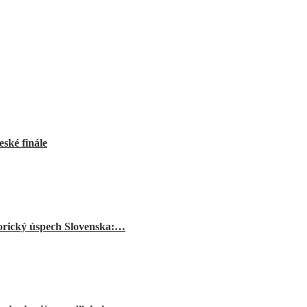
ské finále
orický úspech Slovenska:…