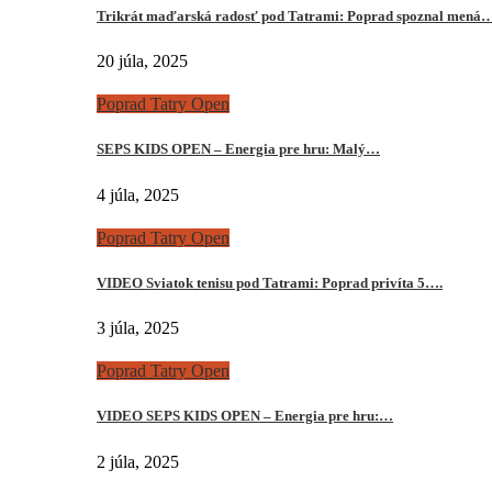
Trikrát maďarská radosť pod Tatrami: Poprad spoznal mená
20 júla, 2025
Poprad Tatry Open
SEPS KIDS OPEN – Energia pre hru: Malý…
4 júla, 2025
Poprad Tatry Open
VIDEO Sviatok tenisu pod Tatrami: Poprad privíta 5….
3 júla, 2025
Poprad Tatry Open
VIDEO SEPS KIDS OPEN – Energia pre hru:…
2 júla, 2025