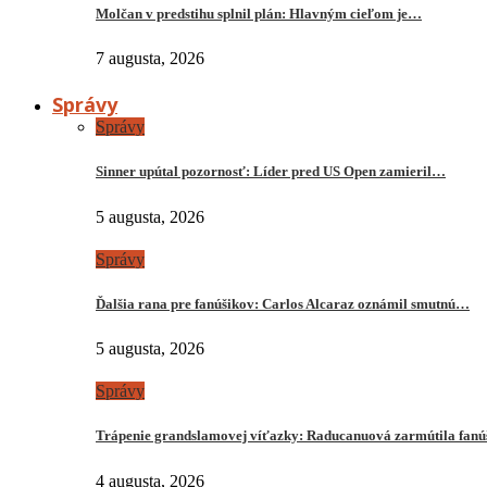
Molčan v predstihu splnil plán: Hlavným cieľom je…
7 augusta, 2026
Správy
Správy
Sinner upútal pozornosť: Líder pred US Open zamieril…
5 augusta, 2026
Správy
Ďalšia rana pre fanúšikov: Carlos Alcaraz oznámil smutnú…
5 augusta, 2026
Správy
Trápenie grandslamovej víťazky: Raducanuová zarmútila fanú
4 augusta, 2026