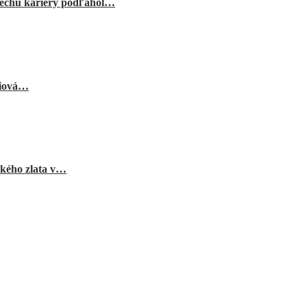
echu kariéry podľahol…
niová…
ského zlata v…