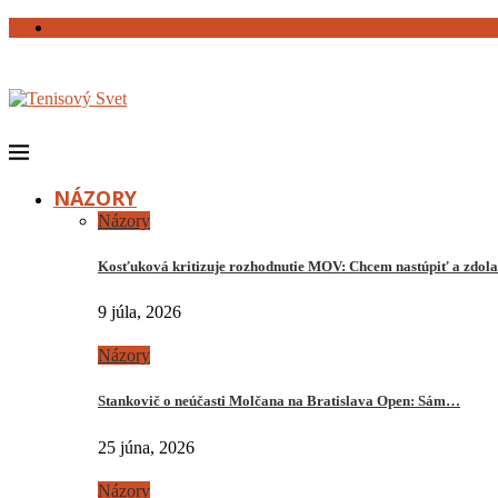
NÁZORY
Názory
Kosťuková kritizuje rozhodnutie MOV: Chcem nastúpiť a zdo
9 júla, 2026
Názory
Stankovič o neúčasti Molčana na Bratislava Open: Sám…
25 júna, 2026
Názory