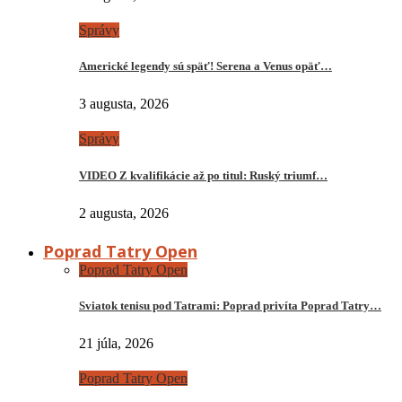
Správy
Americké legendy sú späť! Serena a Venus opäť…
3 augusta, 2026
Správy
VIDEO Z kvalifikácie až po titul: Ruský triumf…
2 augusta, 2026
Poprad Tatry Open
Poprad Tatry Open
Sviatok tenisu pod Tatrami: Poprad privíta Poprad Tatry…
21 júla, 2026
Poprad Tatry Open