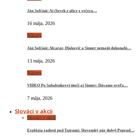
Ján Solčáni: Aj človek z ulice z večera…
16 mája, 2026
Názory
Ján Solčáni: Alcaraz, Djokovič a Sinner nemajú dokonalú…
13 mája, 2026
Názory
VIDEO Po Sabalenkovej útočí aj Sinner: Dávame oveľa…
7 mája, 2026
Slováci v akcii
Slováci v akcii
Explózia radosti pod Tatrami: Slovenský pár dobyl Poprad…