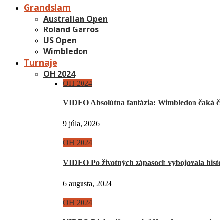
Grandslam
Australian Open
Roland Garros
US Open
Wimbledon
Turnaje
OH 2024
OH 2024
VIDEO Absolútna fantázia: Wimbledon čaká če
9 júla, 2026
OH 2024
VIDEO Po životných zápasoch vybojovala hist
6 augusta, 2024
OH 2024