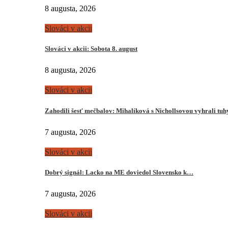
8 augusta, 2026
Slováci v akcii
Slováci v akcii: Sobota 8. august
8 augusta, 2026
Slováci v akcii
Zahodili šesť mečbalov: Mihalíková s Nichollsovou vyhrali tu
7 augusta, 2026
Slováci v akcii
Dobrý signál: Lacko na ME doviedol Slovensko k…
7 augusta, 2026
Slováci v akcii